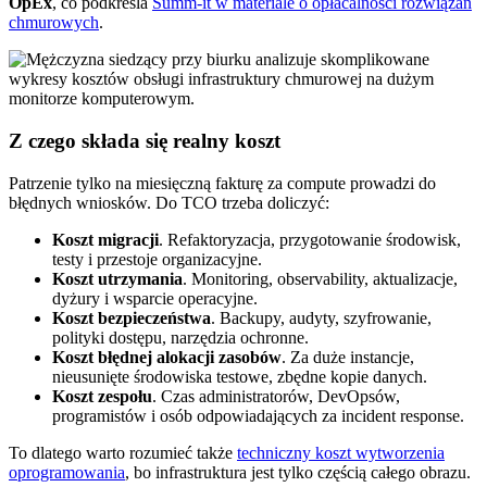
OpEx
, co podkreśla
Summ-it w materiale o opłacalności rozwiązań
chmurowych
.
Z czego składa się realny koszt
Patrzenie tylko na miesięczną fakturę za compute prowadzi do
błędnych wniosków. Do TCO trzeba doliczyć:
Koszt migracji
. Refaktoryzacja, przygotowanie środowisk,
testy i przestoje organizacyjne.
Koszt utrzymania
. Monitoring, observability, aktualizacje,
dyżury i wsparcie operacyjne.
Koszt bezpieczeństwa
. Backupy, audyty, szyfrowanie,
polityki dostępu, narzędzia ochronne.
Koszt błędnej alokacji zasobów
. Za duże instancje,
nieusunięte środowiska testowe, zbędne kopie danych.
Koszt zespołu
. Czas administratorów, DevOpsów,
programistów i osób odpowiadających za incident response.
To dlatego warto rozumieć także
techniczny koszt wytworzenia
oprogramowania
, bo infrastruktura jest tylko częścią całego obrazu.