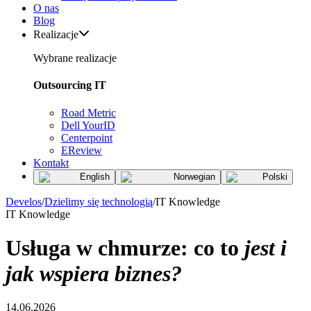
O nas
Blog
Realizacje
Wybrane realizacje
Outsourcing IT
Road Metric
Dell YourID
Centerpoint
EReview
Kontakt
English
Norwegian
Polski
Develos
/
Dzielimy się technologią
/
IT Knowledge
IT Knowledge
Usługa w chmurze: co to
jest i
jak wspiera biznes?
14.06.2026