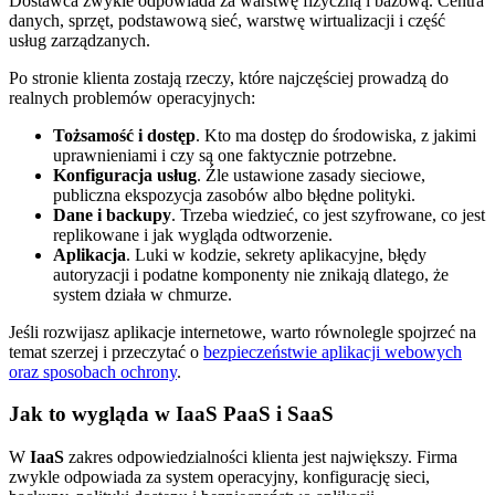
Dostawca zwykle odpowiada za warstwę fizyczną i bazową. Centra
danych, sprzęt, podstawową sieć, warstwę wirtualizacji i część
usług zarządzanych.
Po stronie klienta zostają rzeczy, które najczęściej prowadzą do
realnych problemów operacyjnych:
Tożsamość i dostęp
. Kto ma dostęp do środowiska, z jakimi
uprawnieniami i czy są one faktycznie potrzebne.
Konfiguracja usług
. Źle ustawione zasady sieciowe,
publiczna ekspozycja zasobów albo błędne polityki.
Dane i backupy
. Trzeba wiedzieć, co jest szyfrowane, co jest
replikowane i jak wygląda odtworzenie.
Aplikacja
. Luki w kodzie, sekrety aplikacyjne, błędy
autoryzacji i podatne komponenty nie znikają dlatego, że
system działa w chmurze.
Jeśli rozwijasz aplikacje internetowe, warto równolegle spojrzeć na
temat szerzej i przeczytać o
bezpieczeństwie aplikacji webowych
oraz sposobach ochrony
.
Jak to wygląda w IaaS PaaS i SaaS
W
IaaS
zakres odpowiedzialności klienta jest największy. Firma
zwykle odpowiada za system operacyjny, konfigurację sieci,