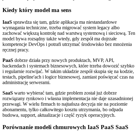
Kiedy który model ma sens
IaaS
sprawdza się tam, gdzie aplikacja ma niestandardowe
wymagania techniczne, trzeba migrować system legacy albo
zachować większą kontrolę nad warstwą systemową i sieciową. Ten
model bywa rozsądny także wtedy, gdy zespół ma dojrzałe
kompetencje DevOps i potrafi utrzymać środowisko bez mnożenia
ręcznej pracy.
PaaS
dobrze działa przy nowych produktach, MVP, API,
backendach i systemach biznesowych, które trzeba dowozić szybko
i regularnie rozwijać. W takim układzie zespół skupia się na kodzie,
testach, pipeline'ach i logice biznesowej, zamiast poświęcać czas na
administrację serwerami.
SaaS
warto wybierać tam, gdzie problem został już dobrze
rozwiązany rynkowo i własna implementacja nie daje uzasadnionej
przewagi. W wielu firmach to najtańsza decyzja nie na poziomie
abonamentu, tylko całkowitego kosztu utrzymania, bo odpada
budowa, support, aktualizacje i część ryzyk operacyjnych.
Porównanie modeli chmurowych IaaS PaaS SaaS