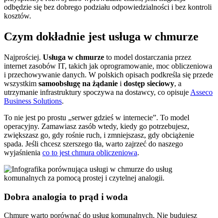
odbędzie się bez dobrego podziału odpowiedzialności i bez kontroli
kosztów.
Czym dokładnie jest usługa w chmurze
Najprościej.
Usługa w chmurze
to model dostarczania przez
internet zasobów IT, takich jak oprogramowanie, moc obliczeniowa
i przechowywanie danych. W polskich opisach podkreśla się przede
wszystkim
samoobsługę na żądanie
i
dostęp sieciowy
, a
utrzymanie infrastruktury spoczywa na dostawcy, co opisuje
Asseco
Business Solutions
.
To nie jest po prostu „serwer gdzieś w internecie”. To model
operacyjny. Zamawiasz zasób wtedy, kiedy go potrzebujesz,
zwiększasz go, gdy rośnie ruch, i zmniejszasz, gdy obciążenie
spada. Jeśli chcesz szerszego tła, warto zajrzeć do naszego
wyjaśnienia
co to jest chmura obliczeniowa
.
Dobra analogia to prąd i woda
Chmurę warto porównać do usług komunalnych. Nie budujesz