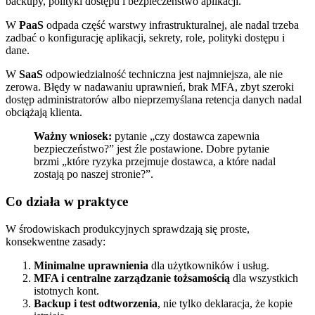
backupy, polityki dostępu i bezpieczeństwo aplikacji.
W
PaaS
odpada część warstwy infrastrukturalnej, ale nadal trzeba
zadbać o konfigurację aplikacji, sekrety, role, polityki dostępu i
dane.
W
SaaS
odpowiedzialność techniczna jest najmniejsza, ale nie
zerowa. Błędy w nadawaniu uprawnień, brak MFA, zbyt szeroki
dostęp administratorów albo nieprzemyślana retencja danych nadal
obciążają klienta.
Ważny wniosek:
pytanie „czy dostawca zapewnia
bezpieczeństwo?” jest źle postawione. Dobre pytanie
brzmi „które ryzyka przejmuje dostawca, a które nadal
zostają po naszej stronie?”.
Co działa w praktyce
W środowiskach produkcyjnych sprawdzają się proste,
konsekwentne zasady:
Minimalne uprawnienia
dla użytkowników i usług.
MFA i centralne zarządzanie tożsamością
dla wszystkich
istotnych kont.
Backup i test odtworzenia
, nie tylko deklaracja, że kopie