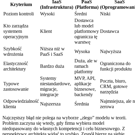
IaaS
PaaS
SaaS
Kryterium
(Infrastruktura)
(Platforma)
(Oprogramowani
Poziom kontroli
Wysoki
Średni
Niski
Dostawca
Kto zarządza
lub model
systemem
Klient
platformowy
Dostawca
operacyjnym
ogranicza tę
warstwę
Szybkość
Niższa niż w
Wysoka
Najwyższa
wdrożenia
PaaS i SaaS
Duża, ale w
Elastyczność
Ograniczona do
Bardzo duża
ramach
architektury
funkcji produktu
platformy
Systemy
MVP, API,
Poczta, biuro,
Typowe
niestandardowe,
aplikacje
CRM, gotowe
zastosowanie
migracje,
biznesowe,
narzędzia
integracje
backendy
Odpowiedzialność
Najmniejsza, ale n
Najszersza
Średnia
klienta
zerowa
Najczęstszy błąd nie polega na wyborze „złego” modelu w teorii.
Problem zaczyna się wtedy, gdy firma wybiera model
niedopasowany do własnych kompetencji i celu biznesowego. Z
perspektywy architekta widać to szybko. Zespół bierze na siebie