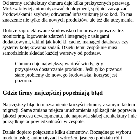
Od strony architektury chmura daje kilka praktycznych przewag.
Możesz łatwiej automatyzować deployment, spójniej zarządzać
środowiskami i szybciej odtwarzać infrastrukturę jako kod. To ma
znaczenie nie tylko dla nowych produktów, ale też dla utrzymania.
Dobrze zaprojektowane środowisko chmurowe upraszcza też
monitoring, logowanie zdarzeń i integrację z usługami
dodatkowymi, takimi jak kolejki, cache, managed databases czy
systemy kolejkowania zadań. Dzięki temu zespół nie musi
samodzielnie składać każdej warstwy od podstaw.
Chmura daje największą wartość wtedy, gdy
przyspiesza dostarczanie produktu. Jeśli tylko przenosi
stare problemy do nowego środowiska, korzyść jest
pozorna.
Gdzie firmy najczęściej popełniają błąd
Najczęstszy błąd to utożsamienie korzyści chmury z samym faktem
migracji. Sama zmiana miejsca uruchomienia aplikacji nie poprawia
jakości procesu developmentu, nie naprawia słabej architektury i nie
porządkuje odpowiedzialności w zespole.
Działa dopiero połączenie kilku elementów. Rozsądnego wyboru
modelu usług, automatyzacji wdrożeń, jasnego podziału ról i