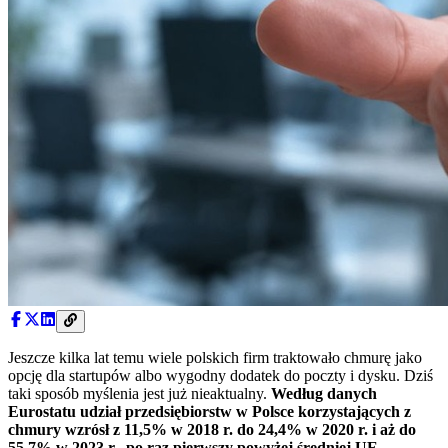
Jeszcze kilka lat temu wiele polskich firm traktowało chmurę jako
opcję dla startupów albo wygodny dodatek do poczty i dysku. Dziś
taki sposób myślenia jest już nieaktualny.
Według danych
Eurostatu udział przedsiębiorstw w Polsce korzystających z
chmury wzrósł z 11,5% w 2018 r. do 24,4% w 2020 r. i aż do
55,7% w 2023 r., po raz pierwszy powyżej średniej UE