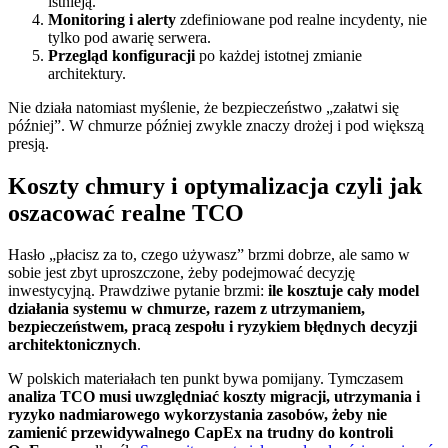
istnieją.
Monitoring i alerty
zdefiniowane pod realne incydenty, nie
tylko pod awarię serwera.
Przegląd konfiguracji
po każdej istotnej zmianie
architektury.
Nie działa natomiast myślenie, że bezpieczeństwo „załatwi się
później”. W chmurze później zwykle znaczy drożej i pod większą
presją.
Koszty chmury i optymalizacja czyli jak
oszacować realne TCO
Hasło „płacisz za to, czego używasz” brzmi dobrze, ale samo w
sobie jest zbyt uproszczone, żeby podejmować decyzję
inwestycyjną. Prawdziwe pytanie brzmi:
ile kosztuje cały model
działania systemu w chmurze, razem z utrzymaniem,
bezpieczeństwem, pracą zespołu i ryzykiem błędnych decyzji
architektonicznych
.
W polskich materiałach ten punkt bywa pomijany. Tymczasem
analiza TCO musi uwzględniać koszty migracji, utrzymania i
ryzyko nadmiarowego wykorzystania zasobów, żeby nie
zamienić przewidywalnego CapEx na trudny do kontroli