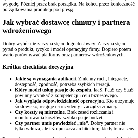
wygodę. Później przez brak porządku. Na końcu przez konieczność
porządkowania produkcji pod presją.
Jak wybrać dostawcę chmury i partnera
wdrożeniowego
Dobry wybór nie zaczyna się od logo dostawcy. Zaczyna się od
pytań o produkt, ryzyko i model operacyjny firmy. Dopiero potem
warto porównywać platformy oraz partnerów wdrożeniowych.
Krótka checklista decyzyjna
Jakie są wymagania aplikacji
. Zmienny ruch, integracje,
dostępność, zgodność, potrzeba szybkich iteracji.
Który model usług pasuje do zespołu
. IaaS, PaaS czy SaaS
powinny wynikać z kompetencji i celu biznesowego.
Jak wygląda odpowiedzialność operacyjna
. Kto utrzymuje
środowisko, reaguje na incydenty i zarządza zmianą.
Czy koszty są mierzalne
. Brak zasad rozliczania i
monitorowania kosztów szybko psuje budżet.
Czy partner umie powiedzieć „nie”
. Dobry partner nie
tylko wdraża, ale też upraszcza architekturę, kiedy to ma sens.