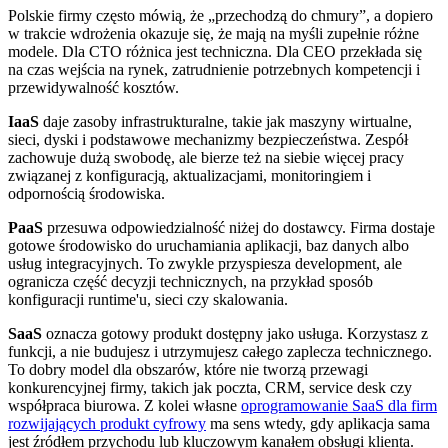
Polskie firmy często mówią, że „przechodzą do chmury”, a dopiero
w trakcie wdrożenia okazuje się, że mają na myśli zupełnie różne
modele. Dla CTO różnica jest techniczna. Dla CEO przekłada się
na czas wejścia na rynek, zatrudnienie potrzebnych kompetencji i
przewidywalność kosztów.
IaaS
daje zasoby infrastrukturalne, takie jak maszyny wirtualne,
sieci, dyski i podstawowe mechanizmy bezpieczeństwa. Zespół
zachowuje dużą swobodę, ale bierze też na siebie więcej pracy
związanej z konfiguracją, aktualizacjami, monitoringiem i
odpornością środowiska.
PaaS
przesuwa odpowiedzialność niżej do dostawcy. Firma dostaje
gotowe środowisko do uruchamiania aplikacji, baz danych albo
usług integracyjnych. To zwykle przyspiesza development, ale
ogranicza część decyzji technicznych, na przykład sposób
konfiguracji runtime'u, sieci czy skalowania.
SaaS
oznacza gotowy produkt dostępny jako usługa. Korzystasz z
funkcji, a nie budujesz i utrzymujesz całego zaplecza technicznego.
To dobry model dla obszarów, które nie tworzą przewagi
konkurencyjnej firmy, takich jak poczta, CRM, service desk czy
współpraca biurowa. Z kolei własne
oprogramowanie SaaS dla firm
rozwijających produkt cyfrowy
ma sens wtedy, gdy aplikacja sama
jest źródłem przychodu lub kluczowym kanałem obsługi klienta.