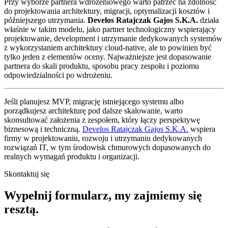
Przy wyborze partnera wdrożeniowego warto patrzeć na zdolność
do projektowania architektury, migracji, optymalizacji kosztów i
późniejszego utrzymania.
Develos Ratajczak Gajos S.K.A.
działa
właśnie w takim modelu, jako partner technologiczny wspierający
projektowanie, development i utrzymanie dedykowanych systemów
z wykorzystaniem architektury cloud-native, ale to powinien być
tylko jeden z elementów oceny. Najważniejsze jest dopasowanie
partnera do skali produktu, sposobu pracy zespołu i poziomu
odpowiedzialności po wdrożeniu.
Jeśli planujesz MVP, migrację istniejącego systemu albo
porządkujesz architekturę pod dalsze skalowanie, warto
skonsultować założenia z zespołem, który łączy perspektywę
biznesową i techniczną.
Develos Ratajczak Gajos S.K.A.
wspiera
firmy w projektowaniu, rozwoju i utrzymaniu dedykowanych
rozwiązań IT, w tym środowisk chmurowych dopasowanych do
realnych wymagań produktu i organizacji.
Skontaktuj się
Wypełnij formularz,
my zajmiemy się
resztą.