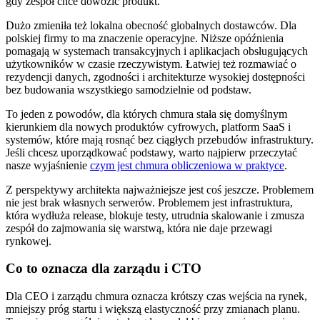
gdy zespół chce dowozić produkt.
Dużo zmieniła też lokalna obecność globalnych dostawców. Dla
polskiej firmy to ma znaczenie operacyjne. Niższe opóźnienia
pomagają w systemach transakcyjnych i aplikacjach obsługujących
użytkowników w czasie rzeczywistym. Łatwiej też rozmawiać o
rezydencji danych, zgodności i architekturze wysokiej dostępności
bez budowania wszystkiego samodzielnie od podstaw.
To jeden z powodów, dla których chmura stała się domyślnym
kierunkiem dla nowych produktów cyfrowych, platform SaaS i
systemów, które mają rosnąć bez ciągłych przebudów infrastruktury.
Jeśli chcesz uporządkować podstawy, warto najpierw przeczytać
nasze wyjaśnienie
czym jest chmura obliczeniowa w praktyce
.
Z perspektywy architekta najważniejsze jest coś jeszcze. Problemem
nie jest brak własnych serwerów. Problemem jest infrastruktura,
która wydłuża release, blokuje testy, utrudnia skalowanie i zmusza
zespół do zajmowania się warstwą, która nie daje przewagi
rynkowej.
Co to oznacza dla zarządu i CTO
Dla CEO i zarządu chmura oznacza krótszy czas wejścia na rynek,
mniejszy próg startu i większą elastyczność przy zmianach planu.