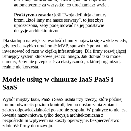
automatycznie za wszystko, co uruchamiasz wyżej.
Praktyczna zasada:
jeśli Twoja definicja chmury
brzmi „ktoś inny ma nasze serwery”, to jest zbyt
uproszczona, żeby podejmować na jej podstawie
decyzje architektoniczne.
Dla startupu największa wartość chmury pojawia się zwykle wtedy,
gdy trzeba szybko uruchomić MVP, sprawdzić popyt i nie
inwestować od razu w ciężką infrastrukturę. Dla firmy rozwijającej
istniejący system kluczowe jest co innego. Jak dobrać taki model
chmury, żeby nie przepłacać za elastyczność, z której organizacja
realnie nie korzysta.
Modele usług w chmurze IaaS PaaS i
SaaS
Wybór między IaaS, PaaS i SaaS ustala trzy rzeczy, które później
trudno odwrócić: poziom kontroli, tempo dostarczania zmian i
zakres odpowiedzialności po stronie zespołu. W praktyce to nie jest
kwestia nazewnictwa, tylko decyzja architektoniczna z
bezpośrednim wpływem na koszty operacyjne, bezpieczeństwo i
zdolność firmy do rozwoju.