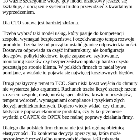
To ważne szczególnie wtedy, gdy model biznesowy jeszcze się
kształtuje, a obciążenie systemu trudno przewidzieć z kwartalnym
wyprzedzeniem.
Dla CTO sprawa jest bardziej złożona.
Trzeba wybrać taki model usług, który pasuje do kompetencji
zespołu, wymagań bezpieczeństwa i oczekiwanego tempa rozwoju
produktu. Trzeba też od początku ustalić granice odpowiedzialności.
Dostawca odpowiada za część infrastruktury, ale konfiguracja
dostępów, polityki sieciowe, kopie zapasowe, szyfrowanie,
monitoring kosztów czy bezpieczeństwo aplikacji bardzo często
pozostają po stronie klienta. W polskich firmach to nadal bywa
pomijane, a właśnie tu pojawia się najwięcej kosztownych błędów.
Drugi praktyczny temat to TCO. Sam niski koszt wejścia do chmury
nie wystarcza jako argument. Rachunek trzeba liczyć szerzej: razem
z czasem zespołu, dostępnością specjalistów, kosztem przestojów,
tempem wdrożeń, wymaganiami compliance i ryzykiem złych
decyzji architektonicznych. Dopiero wtedy widać, czy chmura
faktycznie poprawi ekonomię produktu, czy tylko przeniesie
wydatki z CAPEX do OPEX bez realnej poprawy działania firmy.
Dlatego dla polskich firm chmura nie jest już ogólną obietnicą
elastyczności. To konkretna decyzja operacyjna, która może
przyspieszyć rozwój albo wprowadzić chaos, jeśli migracja