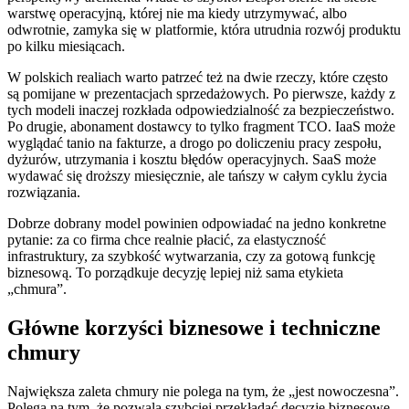
warstwę operacyjną, której nie ma kiedy utrzymywać, albo
odwrotnie, zamyka się w platformie, która utrudnia rozwój produktu
po kilku miesiącach.
W polskich realiach warto patrzeć też na dwie rzeczy, które często
są pomijane w prezentacjach sprzedażowych. Po pierwsze, każdy z
tych modeli inaczej rozkłada odpowiedzialność za bezpieczeństwo.
Po drugie, abonament dostawcy to tylko fragment TCO. IaaS może
wyglądać tanio na fakturze, a drogo po doliczeniu pracy zespołu,
dyżurów, utrzymania i kosztu błędów operacyjnych. SaaS może
wydawać się droższy miesięcznie, ale tańszy w całym cyklu życia
rozwiązania.
Dobrze dobrany model powinien odpowiadać na jedno konkretne
pytanie: za co firma chce realnie płacić, za elastyczność
infrastruktury, za szybkość wytwarzania, czy za gotową funkcję
biznesową. To porządkuje decyzję lepiej niż sama etykieta
„chmura”.
Główne korzyści biznesowe i techniczne
chmury
Największa zaleta chmury nie polega na tym, że „jest nowoczesna”.
Polega na tym, że pozwala szybciej przekładać decyzje biznesowe