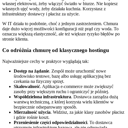
własnej elektrowni, żeby włączyć światło w biurze. Nie kopiesz
własnych ujęć wody, żeby działała kuchnia. Korzystasz z
infrastruktury dostawcy i płacisz za użycie.
W IT działa to podobnie, choć z jednym zastrzeżeniem. Chmura
daje dużo więcej możliwości konfiguracji niż prąd czy woda. To
oznacza większą elastyczność, ale też większe ryzyko błędów po
stronie klienta.
Co odróżnia chmurę od klasycznego hostingu
Najważniejsze cechy w praktyce wyglądają tak:
Dostęp na żądanie
. Zespół może uruchomić nowe
środowisko testowe, bazę albo usługę aplikacyjną bez
czekania na fizyczny sprzęt.
Skalowalność
. Aplikacja e-commerce może zwiększyć
zasoby przy większym ruchu i ograniczyć je później.
Współdzielona infrastruktura
. Dostawca zarządza dużą
warstwą techniczną, z której korzysta wielu klientów w
bezpiecznie odseparowany sposób.
Mierzalność użycia
. Widzisz, za jakie klasy zasobów płacisz
i gdzie rośnie koszt.
Przeniesienie części odpowiedzialności
. To dostawca
utrzymuje infrastrukturę bazową, ale nie odpowiada