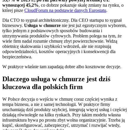
wynoszącej 45,2%
, co dobrze pokazuje skalę zmiany na rynku, o
której pisze
CloudForum na podstawie danych Eurostatu
.
Dla CTO to sygnał architektoniczny. Dla CEO startupu to sygnał
biznesowy.
Usługa w chmurze
nie jest już egzotycznym wyborem,
tylko jednym z podstawowych sposobów budowania i
utrzymywania produktów cyfrowych. Problem polega na tym, że
wiele firm nadal rozumie chmurę zbyt powierzchownie. Widzą
obietnicę skalowania i szybkości wdrożeń, ale nie rozpisują
odpowiedzialności, kosztów operacyjnych i konsekwencji dla
bezpieczeństwa.
W praktyce właśnie tam zapadają dobre albo kosztowne decyzje.
Dlaczego usługa w chmurze jest dziś
kluczowa dla polskich firm
W Polsce decyzja o wejściu w chmurę coraz częściej wynika z
tempa biznesu, a nie z samej technologii. W praktyce firmy
uruchamiają dziś produkty szybciej, integrują więcej usług i częściej
działają równolegle na kilku rynkach. Przy takim modelu własna
infrastruktura bywa po prostu zbyt wolna organizacyjnie. Trzeba ją
kupić, skonfigurować, zabezpieczyć, utrzymać i rozwijać wtedy,