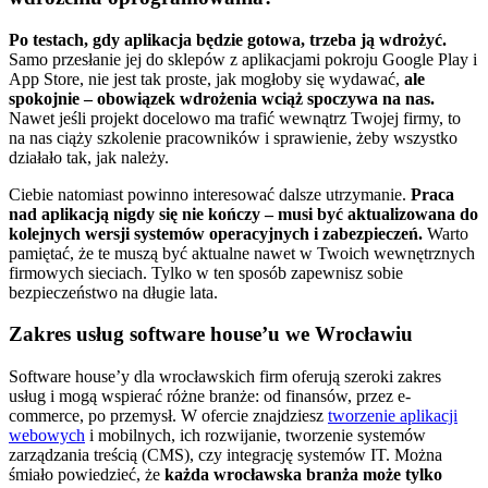
Po testach, gdy aplikacja będzie gotowa, trzeba ją wdrożyć.
Samo przesłanie jej do sklepów z aplikacjami pokroju Google Play i
App Store, nie jest tak proste, jak mogłoby się wydawać,
ale
spokojnie – obowiązek wdrożenia wciąż spoczywa na nas.
Nawet jeśli projekt docelowo ma trafić wewnątrz Twojej firmy, to
na nas ciąży szkolenie pracowników i sprawienie, żeby wszystko
działało tak, jak należy.
Ciebie natomiast powinno interesować dalsze utrzymanie.
Praca
nad aplikacją nigdy się nie kończy – musi być aktualizowana do
kolejnych wersji systemów operacyjnych i zabezpieczeń.
Warto
pamiętać, że te muszą być aktualne nawet w Twoich wewnętrznych
firmowych sieciach. Tylko w ten sposób zapewnisz sobie
bezpieczeństwo na długie lata.
Zakres usług software house’u we Wrocławiu
Software house’y dla wrocławskich firm oferują szeroki zakres
usług i mogą wspierać różne branże: od finansów, przez e-
commerce, po przemysł. W ofercie znajdziesz
tworzenie aplikacji
webowych
i mobilnych, ich rozwijanie, tworzenie systemów
zarządzania treścią (CMS), czy integrację systemów IT. Można
śmiało powiedzieć, że
każda wrocławska branża może tylko