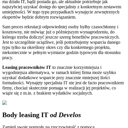
ma działu IT, bądź posiada go, ale aktualnie potrzebuje jak
najszybciej uzyskać dostęp do specjalisty z konkretnym zestawem
umiejętności. W tego typu przypadkach wynajęcie zewnętrznych
ekspertów będzie dobrym rozwiązaniem.
Sam proces rekrutacji odpowiedniej osoby byłby czasochłonny i
kosztowny, nie mówiąc już o późniejszym wynagrodzeniu, do
którego trzeba doliczyć jeszcze szereg benefitów pracowniczych.
Jest to szczególnie uciążliwe, jeśli potrzebujemy wsparcia danego
typu tylko na określony okres czy dla konkretnego projektu,
niekoniecznie w pełnym wymiarze godzin typowym dla stosunku
pracy.
Leasing pracowników IT
to znacznie korzystniejsza i
wygodniejsza alternatywa, w ramach której firma może szybko
uzyskać dodatkowe wsparcie przy znacznie mniejszej ilości
formalności. Wynajęty specjalista IT nie jest de facto pracownikiem
firmy, chociaż skutecznie pomaga w realizacji jej projektów, co
wiąże się z m.in. z brakiem wydatków socjalnych.
Body leasing IT
od Develos
Zamień swoje pomysły na rzeczywistość z pomocą