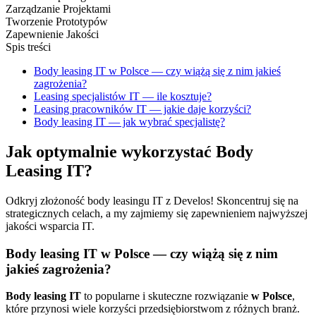
Zarządzanie Projektami
Tworzenie Prototypów
Zapewnienie Jakości
Spis treści
Body leasing IT w Polsce — czy wiążą się z nim jakieś
zagrożenia?
Leasing specjalistów IT — ile kosztuje?
Leasing pracowników IT — jakie daje korzyści?
Body leasing IT — jak wybrać specjalistę?
Jak optymalnie wykorzystać Body
Leasing IT?
Odkryj złożoność body leasingu IT z Develos! Skoncentruj się na
strategicznych celach, a my zajmiemy się zapewnieniem najwyższej
jakości wsparcia IT.
Body leasing IT w Polsce — czy wiążą się z nim
jakieś zagrożenia?
Body leasing IT
to popularne i skuteczne rozwiązanie
w Polsce
,
które przynosi wiele korzyści przedsiębiorstwom z różnych branż.