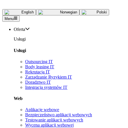
English
Norwegian
Polski
Menu
Oferta
Usługi
Usługi
Outsourcing IT
Body leasing IT
Rekrutacja IT
Zarządzanie Ryzykiem IT
Doradztwo IT
Integracja systemów IT
Web
Aplikacje webowe
Bezpieczeństwo aplikacji webowych
Testowanie aplikacji webowych
Wycena aplikacji webowej