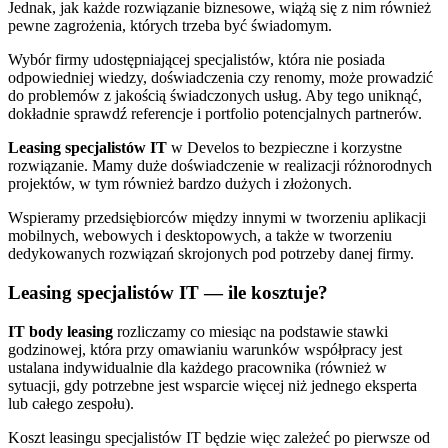
Jednak, jak każde rozwiązanie biznesowe, wiążą się z nim również
pewne zagrożenia, których trzeba być świadomym.
Wybór firmy udostępniającej specjalistów, która nie posiada
odpowiedniej wiedzy, doświadczenia czy renomy, może prowadzić
do problemów z jakością świadczonych usług. Aby tego uniknąć,
dokładnie sprawdź referencje i portfolio potencjalnych partnerów.
Leasing specjalistów IT
w Develos to bezpieczne i korzystne
rozwiązanie. Mamy duże doświadczenie w realizacji różnorodnych
projektów, w tym również bardzo dużych i złożonych.
Wspieramy przedsiębiorców między innymi w tworzeniu aplikacji
mobilnych, webowych i desktopowych, a także w tworzeniu
dedykowanych rozwiązań skrojonych pod potrzeby danej firmy.
Leasing specjalistów IT — ile kosztuje?
IT body leasing
rozliczamy co miesiąc na podstawie stawki
godzinowej, która przy omawianiu warunków współpracy jest
ustalana indywidualnie dla każdego pracownika (również w
sytuacji, gdy potrzebne jest wsparcie więcej niż jednego eksperta
lub całego zespołu).
Koszt leasingu specjalistów IT będzie więc zależeć po pierwsze od