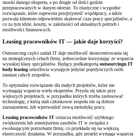
stawki danego eksperta, a po drugie od ilości godzin
przepracowanych w danym okresie. To elastyczne i wygodne
rozwiązanie, które zapewnia przejrzystość współpracy, a także
pozwala klientom odpowiednio skalować czas pracy specjalistów, a
co za tym idzie, koszty, w zależności od aktualnych potrzeb i
możliwości finansowych.
Leasing pracowników IT — jakie daje korzyści?
Outsourcing części zadań IT daje możliwość skoncentrowania się
na strategicznych celach firmy, jednocześnie korzystając ze wsparcia
wysokiej klasy specjalistów. Będący podkategorią
outsourcingu IT
body leasing
umożliwia wynajęcie jedynie pojedynczych osób
zamiast całych zespołów.
To optymalne rozwiązanie dla małych projektów, które nie
wymagają wsparcia wielu ekspertów. Przyda się także przy
większych projektach, w przypadku których trzeba zastosować
technologię, z którą stali członkowie zespołu nie są dobrze
zaznajomieni, lub wprowadzić nową metodykę pracy.
Leasing pracowników IT
oznacza możliwość szybkiego
zwiększenia lub zmniejszenia zasobów IT w związku z
ewoluującymi potrzebami firmy, co przekłada się na większą
elastyczność działania. W przypadku, gdy projekt wymaga wsparcia