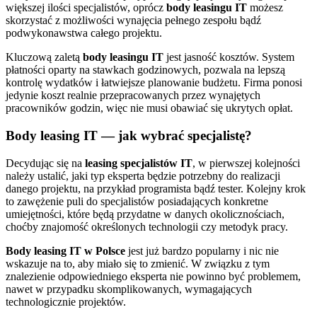
większej ilości specjalistów, oprócz
body leasingu IT
możesz
skorzystać z możliwości wynajęcia pełnego zespołu bądź
podwykonawstwa całego projektu.
Kluczową zaletą
body leasingu IT
jest jasność kosztów. System
płatności oparty na stawkach godzinowych, pozwala na lepszą
kontrolę wydatków i łatwiejsze planowanie budżetu. Firma ponosi
jedynie koszt realnie przepracowanych przez wynajętych
pracowników godzin, więc nie musi obawiać się ukrytych opłat.
Body leasing IT — jak wybrać specjalistę?
Decydując się na
leasing specjalistów IT
, w pierwszej kolejności
należy ustalić, jaki typ eksperta będzie potrzebny do realizacji
danego projektu, na przykład programista bądź tester. Kolejny krok
to zawężenie puli do specjalistów posiadających konkretne
umiejętności, które będą przydatne w danych okolicznościach,
choćby znajomość określonych technologii czy metodyk pracy.
Body leasing IT w Polsce
jest już bardzo popularny i nic nie
wskazuje na to, aby miało się to zmienić. W związku z tym
znalezienie odpowiedniego eksperta nie powinno być problemem,
nawet w przypadku skomplikowanych, wymagających
technologicznie projektów.