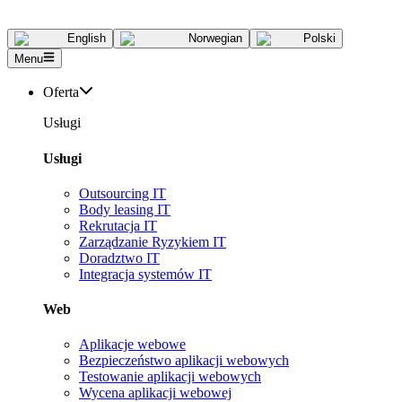
English
Norwegian
Polski
Menu
Oferta
Usługi
Usługi
Outsourcing IT
Body leasing IT
Rekrutacja IT
Zarządzanie Ryzykiem IT
Doradztwo IT
Integracja systemów IT
Web
Aplikacje webowe
Bezpieczeństwo aplikacji webowych
Testowanie aplikacji webowych
Wycena aplikacji webowej