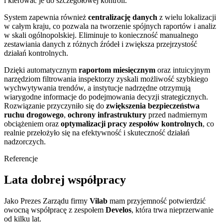
i kierować je do szczegółowej kontroli.
System zapewnia również
centralizację danych
z wielu lokalizacji
w całym kraju, co pozwala na tworzenie spójnych raportów i analiz
w skali ogólnopolskiej. Eliminuje to konieczność manualnego
zestawiania danych z różnych źródeł i zwiększa przejrzystość
działań kontrolnych.
Dzięki automatycznym
raportom miesięcznym
oraz intuicyjnym
narzędziom filtrowania inspektorzy zyskali możliwość szybkiego
wychwytywania trendów, a instytucje nadrzędne otrzymują
wiarygodne informacje do podejmowania decyzji strategicznych.
Rozwiązanie przyczyniło się do
zwiększenia bezpieczeństwa
ruchu drogowego
,
ochrony infrastruktury
przed nadmiernym
obciążeniem oraz
optymalizacji pracy zespołów kontrolnych
, co
realnie przełożyło się na efektywność i skuteczność działań
nadzorczych.
Referencje
Lata dobrej współpracy
Jako Prezes Zarządu firmy
Vilab
mam przyjemność potwierdzić
owocną współpracę z zespołem
Develos
, która trwa nieprzerwanie
od kilku lat.