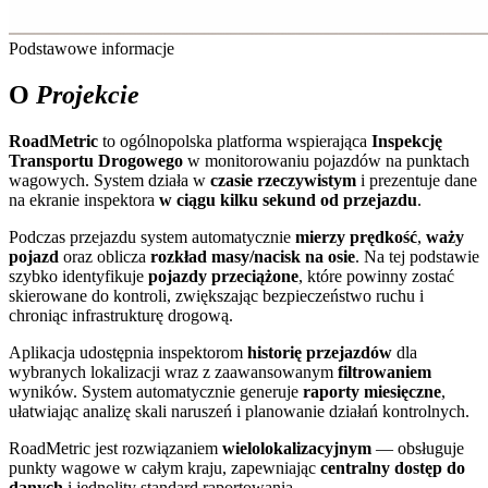
Podstawowe informacje
O
Projekcie
RoadMetric
to ogólnopolska platforma wspierająca
Inspekcję
Transportu Drogowego
w monitorowaniu pojazdów na punktach
wagowych. System działa w
czasie rzeczywistym
i prezentuje dane
na ekranie inspektora
w ciągu kilku sekund od przejazdu
.
Podczas przejazdu system automatycznie
mierzy prędkość
,
waży
pojazd
oraz oblicza
rozkład masy/nacisk na osie
. Na tej podstawie
szybko identyfikuje
pojazdy przeciążone
, które powinny zostać
skierowane do kontroli, zwiększając bezpieczeństwo ruchu i
chroniąc infrastrukturę drogową.
Aplikacja udostępnia inspektorom
historię przejazdów
dla
wybranych lokalizacji wraz z zaawansowanym
filtrowaniem
wyników. System automatycznie generuje
raporty miesięczne
,
ułatwiając analizę skali naruszeń i planowanie działań kontrolnych.
RoadMetric jest rozwiązaniem
wielolokalizacyjnym
— obsługuje
punkty wagowe w całym kraju, zapewniając
centralny dostęp do
danych
i jednolity standard raportowania.