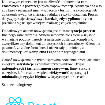
Kluczowym elementem jest możliwość definiowania
ram
czasowych
dla poszczególnych etapów recenzji. Aplikacja dba o to,
aby każdy recenzent miał wyznaczony
termin
na akceptację lub
zgłoszenie uwag, co znacząco redukuje ryzyko opóźnień. Proces
decyzyjny staje się
szybszy i bardziej zdyscyplinowany
, co
przekłada się na sprawniejszą realizację całych projektów.
Dodatkowym atutem rozwiązania jest
automatyzacja procesu
finalnego zatwierdzania. System samodzielnie zbiera wszystkie
wymagane podpisy i zgody, a następnie dostarcza kompletny,
zweryfikowany dokument do wszystkich interesariuszy. Klient ma
pewność, że żadne formalności nie zostały pominięte, a
dokumentacja jest
kompletna i zgodna
z wymaganiami.
Całość rozwiązania nie tylko usprawnia codzienną pracę, ale także
zwiększa
satysfakcję i komfort
użytkowników. Dzięki
automatyzacji i jasnym ramom czasowym
, firmy zyskują
narzędzie, które realnie wspiera
efektywność
operacyjną i
minimalizuje ryzyko błędów
w krytycznych procesach.
Stak technologiczny