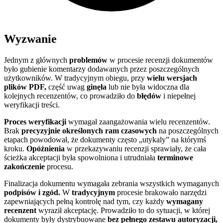
Wyzwanie
Jednym z głównych
problemów
w procesie recenzji dokumentów
było gubienie komentarzy dodawanych przez poszczególnych
użytkowników. W tradycyjnym obiegu, przy
wielu wersjach
plików PDF,
część uwag
ginęła
lub nie była widoczna dla
kolejnych recenzentów, co prowadziło do
błędów
i niepełnej
weryfikacji treści.
Proces weryfikacji
wymagał zaangażowania wielu recenzentów.
Brak
precyzyjnie określonych ram czasowych
na poszczególnych
etapach powodował, że dokumenty często „utykaly” na którymś
kroku.
Opóźnienia
w przekazywaniu recenzji sprawiały, że cała
ścieżka akceptacji była spowolniona i utrudniała
terminowe
zakończenie
procesu.
Finalizacja dokumentu wymagała zebrania wszystkich wymaganych
podpisów i zgód.
W
tradycyjnym
procesie brakowało narzędzi
zapewniających pełną kontrolę nad tym, czy każdy
wymagany
recenzent
wyraził akceptację. Prowadziło to do sytuacji, w której
dokumenty były dystrybuowane
bez pełnego zestawu autoryzacji,