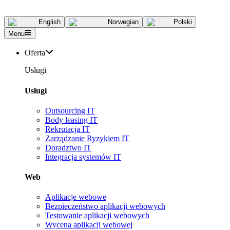
English
Norwegian
Polski
Menu
Oferta
Usługi
Usługi
Outsourcing IT
Body leasing IT
Rekrutacja IT
Zarządzanie Ryzykiem IT
Doradztwo IT
Integracja systemów IT
Web
Aplikacje webowe
Bezpieczeństwo aplikacji webowych
Testowanie aplikacji webowych
Wycena aplikacji webowej