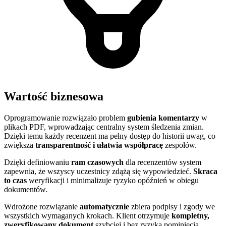
Wartość biznesowa
Oprogramowanie rozwiązało problem
gubienia komentarzy
w
plikach PDF, wprowadzając centralny system śledzenia zmian.
Dzięki temu każdy recenzent ma pełny dostęp do historii uwag, co
zwiększa
transparentność i ułatwia współpracę
zespołów.
Dzięki definiowaniu
ram czasowych
dla recenzentów system
zapewnia, że wszyscy uczestnicy zdążą się wypowiedzieć.
Skraca
to czas
weryfikacji i minimalizuje ryzyko opóźnień w obiegu
dokumentów.
Wdrożone rozwiązanie
automatycznie
zbiera podpisy i zgody we
wszystkich wymaganych krokach. Klient otrzymuje
kompletny,
zweryfikowany dokument
szybciej i bez ryzyka pominięcia