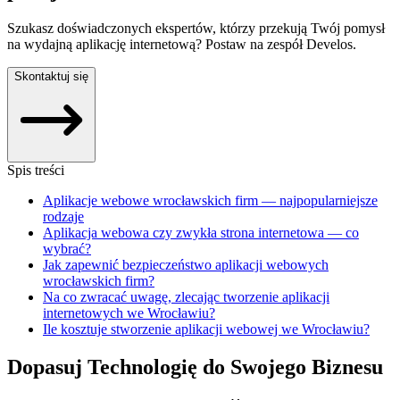
Szukasz doświadczonych ekspertów, którzy przekują Twój pomysł
na wydajną aplikację internetową? Postaw na zespół Develos.
Skontaktuj się
Spis treści
Aplikacje webowe wrocławskich firm — najpopularniejsze
rodzaje
Aplikacja webowa czy zwykła strona internetowa — co
wybrać?
Jak zapewnić bezpieczeństwo aplikacji webowych
wrocławskich firm?
Na co zwracać uwagę, zlecając tworzenie aplikacji
internetowych we Wrocławiu?
Ile kosztuje stworzenie aplikacji webowej we Wrocławiu?
Dopasuj Technologię do Swojego Biznesu