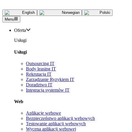
English
Norwegian
Polski
Menu
Oferta
Usługi
Usługi
Outsourcing IT
Body leasing IT
Rekrutacja IT
Zarządzanie Ryzykiem IT
Doradztwo IT
Integracja systemów IT
Web
Aplikacje webowe
Bezpieczeństwo aplikacji webowych
Testowanie aplikacji webowych
Wycena aplikacji webowej