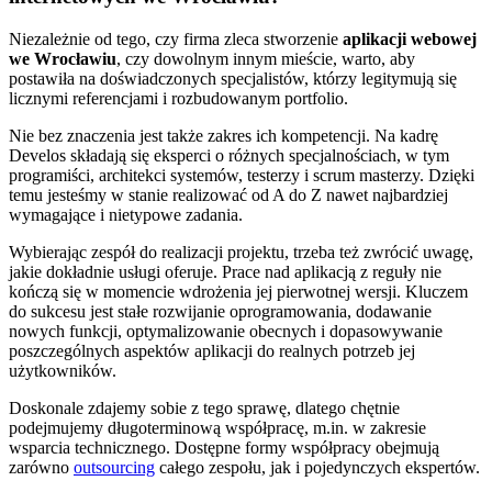
Niezależnie od tego, czy firma zleca stworzenie
aplikacji webowej
we Wrocławiu
, czy dowolnym innym mieście, warto, aby
postawiła na doświadczonych specjalistów, którzy legitymują się
licznymi referencjami i rozbudowanym portfolio.
Nie bez znaczenia jest także zakres ich kompetencji. Na kadrę
Develos składają się eksperci o różnych specjalnościach, w tym
programiści, architekci systemów, testerzy i scrum masterzy. Dzięki
temu jesteśmy w stanie realizować od A do Z nawet najbardziej
wymagające i nietypowe zadania.
Wybierając zespół do realizacji projektu, trzeba też zwrócić uwagę,
jakie dokładnie usługi oferuje. Prace nad aplikacją z reguły nie
kończą się w momencie wdrożenia jej pierwotnej wersji. Kluczem
do sukcesu jest stałe rozwijanie oprogramowania, dodawanie
nowych funkcji, optymalizowanie obecnych i dopasowywanie
poszczególnych aspektów aplikacji do realnych potrzeb jej
użytkowników.
Doskonale zdajemy sobie z tego sprawę, dlatego chętnie
podejmujemy długoterminową współpracę, m.in. w zakresie
wsparcia technicznego. Dostępne formy współpracy obejmują
zarówno
outsourcing
całego zespołu, jak i pojedynczych ekspertów.