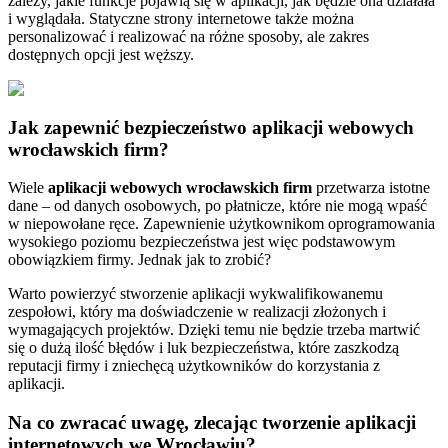
zależy, jakie funkcje pojawią się w aplikacji, jak będzie ona działała
i wyglądała. Statyczne strony internetowe także można
personalizować i realizować na różne sposoby, ale zakres
dostępnych opcji jest węższy.
Jak zapewnić bezpieczeństwo aplikacji webowych
wrocławskich firm?
Wiele
aplikacji webowych wrocławskich firm
przetwarza istotne
dane – od danych osobowych, po płatnicze, które nie mogą wpaść
w niepowołane ręce. Zapewnienie użytkownikom oprogramowania
wysokiego poziomu bezpieczeństwa jest więc podstawowym
obowiązkiem firmy. Jednak jak to zrobić?
Warto powierzyć stworzenie aplikacji wykwalifikowanemu
zespołowi, który ma doświadczenie w realizacji złożonych i
wymagających projektów. Dzięki temu nie będzie trzeba martwić
się o dużą ilość błędów i luk bezpieczeństwa, które zaszkodzą
reputacji firmy i zniechęcą użytkowników do korzystania z
aplikacji.
Na co zwracać uwagę, zlecając tworzenie aplikacji
internetowych we Wrocławiu?