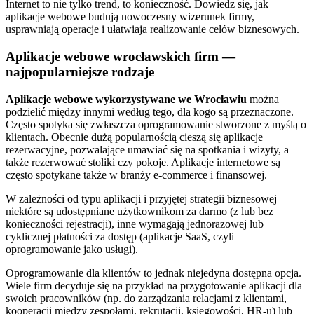
Internet to nie tylko trend, to konieczność. Dowiedz się, jak
aplikacje webowe budują nowoczesny wizerunek firmy,
usprawniają operacje i ułatwiaja realizowanie celów biznesowych.
Aplikacje webowe wrocławskich firm —
najpopularniejsze rodzaje
Aplikacje webowe wykorzystywane we Wrocławiu
można
podzielić między innymi według tego, dla kogo są przeznaczone.
Często spotyka się zwłaszcza oprogramowanie stworzone z myślą o
klientach. Obecnie dużą popularnością cieszą się aplikacje
rezerwacyjne, pozwalające umawiać się na spotkania i wizyty, a
także rezerwować stoliki czy pokoje. Aplikacje internetowe są
często spotykane także w branży e-commerce i finansowej.
W zależności od typu aplikacji i przyjętej strategii biznesowej
niektóre są udostępniane użytkownikom za darmo (z lub bez
konieczności rejestracji), inne wymagają jednorazowej lub
cyklicznej płatności za dostęp (aplikacje SaaS, czyli
oprogramowanie jako usługi).
Oprogramowanie dla klientów to jednak niejedyna dostępna opcja.
Wiele firm decyduje się na przykład na przygotowanie aplikacji dla
swoich pracowników (np. do zarządzania relacjami z klientami,
kooperacji między zespołami, rekrutacji, księgowości, HR-u) lub