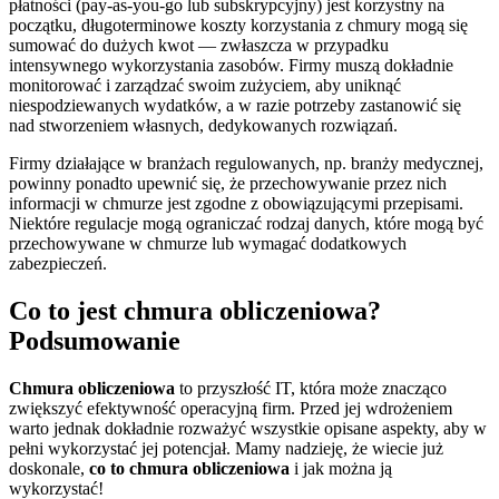
płatności (pay-as-you-go lub subskrypcyjny) jest korzystny na
początku, długoterminowe koszty korzystania z chmury mogą się
sumować do dużych kwot — zwłaszcza w przypadku
intensywnego wykorzystania zasobów. Firmy muszą dokładnie
monitorować i zarządzać swoim zużyciem, aby uniknąć
niespodziewanych wydatków, a w razie potrzeby zastanowić się
nad stworzeniem własnych, dedykowanych rozwiązań.
Firmy działające w branżach regulowanych, np. branży medycznej,
powinny ponadto upewnić się, że przechowywanie przez nich
informacji w chmurze jest zgodne z obowiązującymi przepisami.
Niektóre regulacje mogą ograniczać rodzaj danych, które mogą być
przechowywane w chmurze lub wymagać dodatkowych
zabezpieczeń.
Co to jest chmura obliczeniowa?
Podsumowanie
Chmura obliczeniowa
to przyszłość IT, która może znacząco
zwiększyć efektywność operacyjną firm. Przed jej wdrożeniem
warto jednak dokładnie rozważyć wszystkie opisane aspekty, aby w
pełni wykorzystać jej potencjał. Mamy nadzieję, że wiecie już
doskonale,
co to chmura obliczeniowa
i jak można ją
wykorzystać!