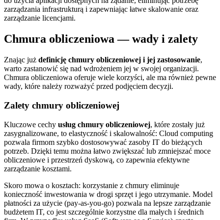
do użycia aplikacji dostępnych na żądanie, eliminując potrzebę
zarządzania infrastrukturą i zapewniając łatwe skalowanie oraz
zarządzanie licencjami.
Chmura obliczeniowa — wady i zalety
Znając już
definicję chmury obliczeniowej i jej zastosowanie
,
warto zastanowić się nad wdrożeniem jej w swojej organizacji.
Chmura obliczeniowa oferuje wiele korzyści, ale ma również pewne
wady, które należy rozważyć przed podjęciem decyzji.
Zalety chmury obliczeniowej
Kluczowe cechy
usług chmury obliczeniowej
, które zostały już
zasygnalizowane, to elastyczność i skalowalność: Cloud computing
pozwala firmom szybko dostosowywać zasoby IT do bieżących
potrzeb. Dzięki temu można łatwo zwiększać lub zmniejszać moce
obliczeniowe i przestrzeń dyskową, co zapewnia efektywne
zarządzanie kosztami.
Skoro mowa o kosztach: korzystanie z chmury eliminuje
konieczność inwestowania w drogi sprzęt i jego utrzymanie. Model
płatności za użycie (pay-as-you-go) pozwala na lepsze zarządzanie
budżetem IT, co jest szczególnie korzystne dla małych i średnich