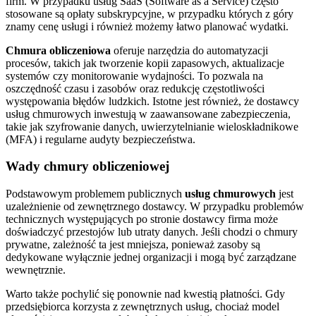
firm. W przypadku usług SaaS (Software as a Service) często
stosowane są opłaty subskrypcyjne, w przypadku których z góry
znamy cenę usługi i również możemy łatwo planować wydatki.
Chmura obliczeniowa
oferuje narzędzia do automatyzacji
procesów, takich jak tworzenie kopii zapasowych, aktualizacje
systemów czy monitorowanie wydajności. To pozwala na
oszczędność czasu i zasobów oraz redukcję częstotliwości
występowania błędów ludzkich. Istotne jest również, że dostawcy
usług chmurowych inwestują w zaawansowane zabezpieczenia,
takie jak szyfrowanie danych, uwierzytelnianie wieloskładnikowe
(MFA) i regularne audyty bezpieczeństwa.
Wady chmury obliczeniowej
Podstawowym problemem publicznych
usług chmurowych
jest
uzależnienie od zewnętrznego dostawcy. W przypadku problemów
technicznych występujących po stronie dostawcy firma może
doświadczyć przestojów lub utraty danych. Jeśli chodzi o chmury
prywatne, zależność ta jest mniejsza, ponieważ zasoby są
dedykowane wyłącznie jednej organizacji i mogą być zarządzane
wewnętrznie.
Warto także pochylić się ponownie nad kwestią płatności. Gdy
przedsiębiorca korzysta z zewnętrznych usług, chociaż model