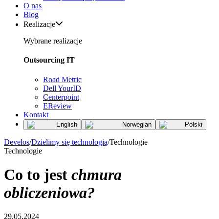
O nas
Blog
Realizacje
Wybrane realizacje
Outsourcing IT
Road Metric
Dell YourID
Centerpoint
EReview
Kontakt
English
Norwegian
Polski
Develos
/
Dzielimy się technologią
/
Technologie
Technologie
Co to jest
chmura
obliczeniowa?
29.05.2024