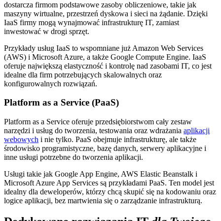
dostarcza firmom podstawowe zasoby obliczeniowe, takie jak
maszyny wirtualne, przestrzeń dyskowa i sieci na żądanie. Dzięki
IaaS firmy mogą wynajmować infrastrukturę IT, zamiast
inwestować w drogi sprzęt.
Przykłady usług IaaS to wspomniane już Amazon Web Services
(AWS) i Microsoft Azure, a także Google Compute Engine. IaaS
oferuje największą elastyczność i kontrolę nad zasobami IT, co jest
idealne dla firm potrzebujących skalowalnych oraz
konfigurowalnych rozwiązań.
Platform as a Service (PaaS)
Platform as a Service oferuje przedsiębiorstwom cały zestaw
narzędzi i usług do tworzenia, testowania oraz wdrażania
aplikacji
webowych
i nie tylko. PaaS obejmuje infrastrukturę, ale także
środowisko programistyczne, bazę danych, serwery aplikacyjne i
inne usługi potrzebne do tworzenia aplikacji.
Usługi takie jak Google App Engine, AWS Elastic Beanstalk i
Microsoft Azure App Services są przykładami PaaS. Ten model jest
idealny dla deweloperów, którzy chcą skupić się na kodowaniu oraz
logice aplikacji, bez martwienia się o zarządzanie infrastrukturą.