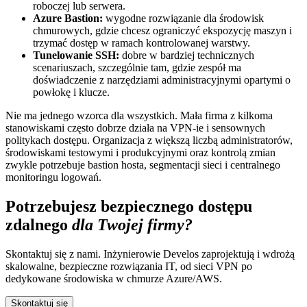
roboczej lub serwera.
Azure Bastion:
wygodne rozwiązanie dla środowisk
chmurowych, gdzie chcesz ograniczyć ekspozycję maszyn i
trzymać dostęp w ramach kontrolowanej warstwy.
Tunelowanie SSH:
dobre w bardziej technicznych
scenariuszach, szczególnie tam, gdzie zespół ma
doświadczenie z narzędziami administracyjnymi opartymi o
powłokę i klucze.
Nie ma jednego wzorca dla wszystkich. Mała firma z kilkoma
stanowiskami często dobrze działa na VPN-ie i sensownych
politykach dostępu. Organizacja z większą liczbą administratorów,
środowiskami testowymi i produkcyjnymi oraz kontrolą zmian
zwykle potrzebuje bastion hosta, segmentacji sieci i centralnego
monitoringu logowań.
Potrzebujesz bezpiecznego dostępu
zdalnego
dla Twojej firmy?
Skontaktuj się z nami. Inżynierowie Develos zaprojektują i wdrożą
skalowalne, bezpieczne rozwiązania IT, od sieci VPN po
dedykowane środowiska w chmurze Azure/AWS.
Skontaktuj się