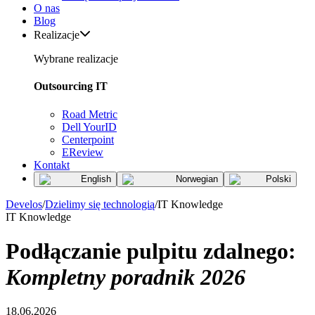
O nas
Blog
Realizacje
Wybrane realizacje
Outsourcing IT
Road Metric
Dell YourID
Centerpoint
EReview
Kontakt
English
Norwegian
Polski
Develos
/
Dzielimy się technologią
/
IT Knowledge
IT Knowledge
Podłączanie pulpitu zdalnego:
Kompletny poradnik 2026
18.06.2026