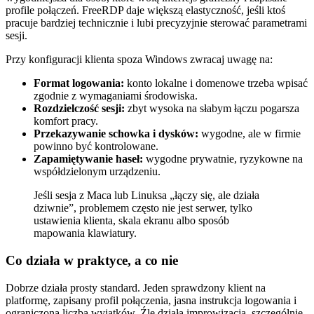
profile połączeń. FreeRDP daje większą elastyczność, jeśli ktoś
pracuje bardziej technicznie i lubi precyzyjnie sterować parametrami
sesji.
Przy konfiguracji klienta spoza Windows zwracaj uwagę na:
Format logowania:
konto lokalne i domenowe trzeba wpisać
zgodnie z wymaganiami środowiska.
Rozdzielczość sesji:
zbyt wysoka na słabym łączu pogarsza
komfort pracy.
Przekazywanie schowka i dysków:
wygodne, ale w firmie
powinno być kontrolowane.
Zapamiętywanie haseł:
wygodne prywatnie, ryzykowne na
współdzielonym urządzeniu.
Jeśli sesja z Maca lub Linuksa „łączy się, ale działa
dziwnie”, problemem często nie jest serwer, tylko
ustawienia klienta, skala ekranu albo sposób
mapowania klawiatury.
Co działa w praktyce, a co nie
Dobrze działa prosty standard. Jeden sprawdzony klient na
platformę, zapisany profil połączenia, jasna instrukcja logowania i
ograniczona liczba wyjątków. Źle działa improwizacja, szczególnie