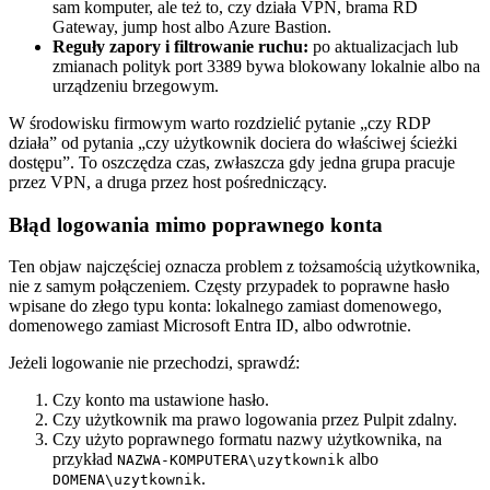
sam komputer, ale też to, czy działa VPN, brama RD
Gateway, jump host albo Azure Bastion.
Reguły zapory i filtrowanie ruchu:
po aktualizacjach lub
zmianach polityk port 3389 bywa blokowany lokalnie albo na
urządzeniu brzegowym.
W środowisku firmowym warto rozdzielić pytanie „czy RDP
działa” od pytania „czy użytkownik dociera do właściwej ścieżki
dostępu”. To oszczędza czas, zwłaszcza gdy jedna grupa pracuje
przez VPN, a druga przez host pośredniczący.
Błąd logowania mimo poprawnego konta
Ten objaw najczęściej oznacza problem z tożsamością użytkownika,
nie z samym połączeniem. Częsty przypadek to poprawne hasło
wpisane do złego typu konta: lokalnego zamiast domenowego,
domenowego zamiast Microsoft Entra ID, albo odwrotnie.
Jeżeli logowanie nie przechodzi, sprawdź:
Czy konto ma ustawione hasło.
Czy użytkownik ma prawo logowania przez Pulpit zdalny.
Czy użyto poprawnego formatu nazwy użytkownika, na
przykład
albo
NAZWA-KOMPUTERA\uzytkownik
.
DOMENA\uzytkownik