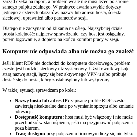
zarząd czeka na raport, a problem wcale nie musi leżeć po stronie
samego pulpitu zdalnego. W praktyce awaria zwykle dotyczy
jednego z czterech obszarów: nazwy lub adresu hosta, ścieżki
sieciowej, uprawnień albo parametrów sesji.
Dlatego nie zaczynam od klikania na oślep. Najszybciej działa
prosta kolejność: najpierw sprawdzenie, czy host jest osiągalny,
potem logowanie, a dopiero na końcu komfort pracy w sesji.
Komputer nie odpowiada albo nie można go znaleźć
Jeśli klient RDP nie dochodzi do komputera docelowego, problem
często jest bardziej sieciowy niż systemowy. Użytkownik wpisuje
starą nazwę stacji, łączy się bez aktywnego VPN-u albo próbuje
dostać się do hosta, który został uśpiony lub wyłączony.
W takiej sytuacji sprawdzam po kolei:
Nazwę hosta lub adres IP:
zapisane profile RDP często
zawierają nieaktualne dane po wymianie sprzętu albo zmianie
adresacji.
Dostępność komputera:
host musi być włączony i nie może
przechodzić w stan uśpienia, jeśli ma przyjmować połączenia
poza biurem.
Trasę dostępu:
przy połączeniu firmowym liczy się nie tylko