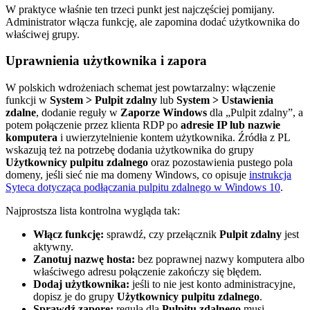
W praktyce właśnie ten trzeci punkt jest najczęściej pomijany.
Administrator włącza funkcję, ale zapomina dodać użytkownika do
właściwej grupy.
Uprawnienia użytkownika i zapora
W polskich wdrożeniach schemat jest powtarzalny: włączenie
funkcji w
System > Pulpit zdalny
lub
System > Ustawienia
zdalne
, dodanie reguły w
Zaporze Windows
dla „Pulpit zdalny”, a
potem połączenie przez klienta RDP po
adresie IP lub nazwie
komputera
i uwierzytelnienie kontem użytkownika. Źródła z PL
wskazują też na potrzebę dodania użytkownika do grupy
Użytkownicy pulpitu zdalnego
oraz pozostawienia pustego pola
domeny, jeśli sieć nie ma domeny Windows, co opisuje
instrukcja
Syteca dotycząca podłączania pulpitu zdalnego w Windows 10
.
Najprostsza lista kontrolna wygląda tak:
Włącz funkcję:
sprawdź, czy przełącznik
Pulpit zdalny
jest
aktywny.
Zanotuj nazwę hosta:
bez poprawnej nazwy komputera albo
właściwego adresu połączenie zakończy się błędem.
Dodaj użytkownika:
jeśli to nie jest konto administracyjne,
dopisz je do grupy
Użytkownicy pulpitu zdalnego
.
Sprawdź zaporę:
reguła dla
Pulpitu zdalnego
musi