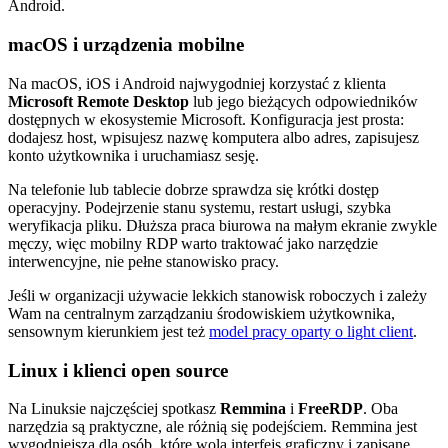
macOS i urządzenia mobilne
Na macOS, iOS i Android najwygodniej korzystać z klienta
Microsoft Remote Desktop
lub jego bieżących odpowiedników
dostępnych w ekosystemie Microsoft. Konfiguracja jest prosta:
dodajesz host, wpisujesz nazwę komputera albo adres, zapisujesz
konto użytkownika i uruchamiasz sesję.
Na telefonie lub tablecie dobrze sprawdza się krótki dostęp
operacyjny. Podejrzenie stanu systemu, restart usługi, szybka
weryfikacja pliku. Dłuższa praca biurowa na małym ekranie zwykle
męczy, więc mobilny RDP warto traktować jako narzędzie
interwencyjne, nie pełne stanowisko pracy.
Jeśli w organizacji używacie lekkich stanowisk roboczych i zależy
Wam na centralnym zarządzaniu środowiskiem użytkownika,
sensownym kierunkiem jest też
model pracy oparty o light client
.
Linux i klienci open source
Na Linuksie najczęściej spotkasz
Remmina
i
FreeRDP
. Oba
narzędzia są praktyczne, ale różnią się podejściem. Remmina jest
wygodniejsza dla osób, które wolą interfejs graficzny i zapisane