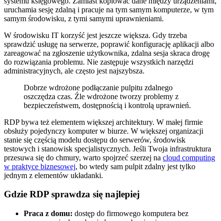
systemu księgowego. Zamiast kopiować dane między urządzeniami,
uruchamia sesję zdalną i pracuje na tym samym komputerze, w tym
samym środowisku, z tymi samymi uprawnieniami.
W środowisku IT korzyść jest jeszcze większa. Gdy trzeba
sprawdzić usługę na serwerze, poprawić konfigurację aplikacji albo
zareagować na zgłoszenie użytkownika, zdalna sesja skraca drogę
do rozwiązania problemu. Nie zastępuje wszystkich narzędzi
administracyjnych, ale często jest najszybsza.
Dobrze wdrożone podłączanie pulpitu zdalnego
oszczędza czas. Źle wdrożone tworzy problemy z
bezpieczeństwem, dostępnością i kontrolą uprawnień.
RDP bywa też elementem większej architektury. W małej firmie
obsłuży pojedynczy komputer w biurze. W większej organizacji
stanie się częścią modelu dostępu do serwerów, środowisk
testowych i stanowisk specjalistycznych. Jeśli Twoja infrastruktura
przesuwa się do chmury, warto spojrzeć szerzej na
cloud computing
w praktyce biznesowej
, bo wtedy sam pulpit zdalny jest tylko
jednym z elementów układanki.
Gdzie RDP sprawdza się najlepiej
Praca z domu:
dostęp do firmowego komputera bez