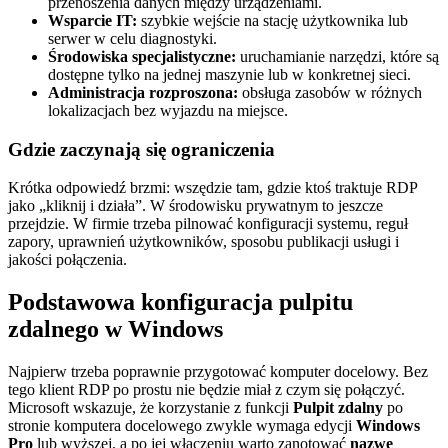
przenoszenia danych między urządzeniami.
Wsparcie IT:
szybkie wejście na stację użytkownika lub
serwer w celu diagnostyki.
Środowiska specjalistyczne:
uruchamianie narzędzi, które są
dostępne tylko na jednej maszynie lub w konkretnej sieci.
Administracja rozproszona:
obsługa zasobów w różnych
lokalizacjach bez wyjazdu na miejsce.
Gdzie zaczynają się ograniczenia
Krótka odpowiedź brzmi: wszędzie tam, gdzie ktoś traktuje RDP
jako „kliknij i działa”. W środowisku prywatnym to jeszcze
przejdzie. W firmie trzeba pilnować konfiguracji systemu, reguł
zapory, uprawnień użytkowników, sposobu publikacji usługi i
jakości połączenia.
Podstawowa konfiguracja pulpitu
zdalnego w Windows
Najpierw trzeba poprawnie przygotować komputer docelowy. Bez
tego klient RDP po prostu nie będzie miał z czym się połączyć.
Microsoft wskazuje, że korzystanie z funkcji
Pulpit zdalny
po
stronie komputera docelowego zwykle wymaga edycji
Windows
Pro
lub wyższej, a po jej włączeniu warto zanotować
nazwę