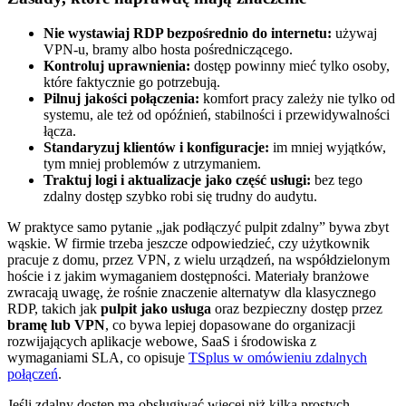
Nie wystawiaj RDP bezpośrednio do internetu:
używaj
VPN-u, bramy albo hosta pośredniczącego.
Kontroluj uprawnienia:
dostęp powinny mieć tylko osoby,
które faktycznie go potrzebują.
Pilnuj jakości połączenia:
komfort pracy zależy nie tylko od
systemu, ale też od opóźnień, stabilności i przewidywalności
łącza.
Standaryzuj klientów i konfiguracje:
im mniej wyjątków,
tym mniej problemów z utrzymaniem.
Traktuj logi i aktualizacje jako część usługi:
bez tego
zdalny dostęp szybko robi się trudny do audytu.
W praktyce samo pytanie „jak podłączyć pulpit zdalny” bywa zbyt
wąskie. W firmie trzeba jeszcze odpowiedzieć, czy użytkownik
pracuje z domu, przez VPN, z wielu urządzeń, na współdzielonym
hoście i z jakim wymaganiem dostępności. Materiały branżowe
zwracają uwagę, że rośnie znaczenie alternatyw dla klasycznego
RDP, takich jak
pulpit jako usługa
oraz bezpieczny dostęp przez
bramę lub VPN
, co bywa lepiej dopasowane do organizacji
rozwijających aplikacje webowe, SaaS i środowiska z
wymaganiami SLA, co opisuje
TSplus w omówieniu zdalnych
połączeń
.
Jeśli zdalny dostęp ma obsługiwać więcej niż kilka prostych