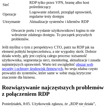
RDP tylko przez VPN, bramę albo host
Sieć
pośredniczący
Logowanie zdarzeń, przegląd uprawnień,
Operacje
regularne testy dostępu
Utrzymanie
Aktualizacje systemów i klientów RDP
Otwarcie portu i wysłanie użytkownikowi loginu to nie
wdrożenie zdalnego dostępu. To początek przyszłych
problemów.
Jeśli myślisz o tym z perspektywy CTO, patrz na RDP jak na
element polityki bezpieczeństwa, a nie wygodny skrót. Dobrze
działa wtedy, gdy jest częścią całego procesu: tożsamość
użytkownika, segmentacja sieci, monitoring, aktualizacje i zasada
najmniejszych uprawnień. Warto też uwzględnić
obszar web
security i ochrony środowisk firmowych
, bo sesja zdalna często
prowadzi do systemów, które same w sobie mają krytyczne
znaczenie dla biznesu.
Rozwiązywanie najczęstszych problemów
z połączeniem RDP
Poniedziałek, 8:05. Użytkownik zgłasza, że „RDP nie działa”,