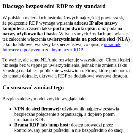
Dlaczego bezpośredni RDP to zły standard
W polskich materiałach instruktażowych najczęściej powtarza się,
że połączenie RDP wymaga wpisania
adresu IP albo nazwy
komputera
, czasem także
portu po dwukropku
, oraz podania
nazwy użytkownika i hasła
. W tych samych źródłach pojawia się
też zalecenie włączenia
uwierzytelniania na poziomie sieci (NLA)
jako dodatkowej warstwy bezpieczeństwa, co opisuje
poradnik
Introserv o połączeniu zdalnym przez RDP
.
To ważne, ale samo NLA nie rozwiązuje wszystkiego. Chroni lepiej
niż sesja bez wstępnego uwierzytelnienia, jednak nie zmienia faktu,
że usługa nadal jest publicznie wystawiona. Firmy, które podchodzą
do tematu dojrzale, ukrywają RDP za dodatkową warstwą dostępu.
Co stosować zamiast tego
Bezpieczniejszy model zwykle wygląda tak:
VPN do sieci firmowej:
użytkownik najpierw zestawia
bezpieczne połączenie z organizacją, a dopiero potem
uruchamia RDP.
Brama RDP lub jump host:
dostęp prowadzi przez
kontrolowany punkt pośredni, a nie bezpośrednio do stacji