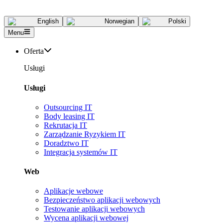
English
Norwegian
Polski
Menu
Oferta
Usługi
Usługi
Outsourcing IT
Body leasing IT
Rekrutacja IT
Zarządzanie Ryzykiem IT
Doradztwo IT
Integracja systemów IT
Web
Aplikacje webowe
Bezpieczeństwo aplikacji webowych
Testowanie aplikacji webowych
Wycena aplikacji webowej