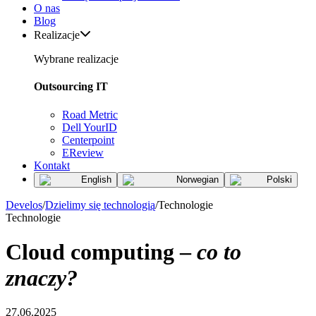
O nas
Blog
Realizacje
Wybrane realizacje
Outsourcing IT
Road Metric
Dell YourID
Centerpoint
EReview
Kontakt
English
Norwegian
Polski
Develos
/
Dzielimy się technologią
/
Technologie
Technologie
Cloud computing –
co to
znaczy?
27.06.2025