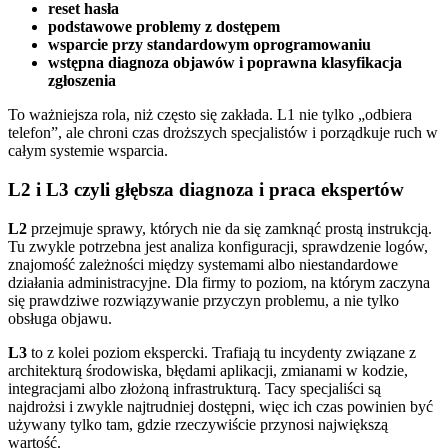
reset hasła
podstawowe problemy z dostępem
wsparcie przy standardowym oprogramowaniu
wstępna diagnoza objawów i poprawna klasyfikacja
zgłoszenia
To ważniejsza rola, niż często się zakłada. L1 nie tylko „odbiera
telefon”, ale chroni czas droższych specjalistów i porządkuje ruch w
całym systemie wsparcia.
L2 i L3 czyli głębsza diagnoza i praca ekspertów
L2
przejmuje sprawy, których nie da się zamknąć prostą instrukcją.
Tu zwykle potrzebna jest analiza konfiguracji, sprawdzenie logów,
znajomość zależności między systemami albo niestandardowe
działania administracyjne. Dla firmy to poziom, na którym zaczyna
się prawdziwe rozwiązywanie przyczyn problemu, a nie tylko
obsługa objawu.
L3
to z kolei poziom ekspercki. Trafiają tu incydenty związane z
architekturą środowiska, błędami aplikacji, zmianami w kodzie,
integracjami albo złożoną infrastrukturą. Tacy specjaliści są
najdrożsi i zwykle najtrudniej dostępni, więc ich czas powinien być
używany tylko tam, gdzie rzeczywiście przynosi największą
wartość.