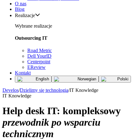
O nas
Blog
Realizacje
Wybrane realizacje
Outsourcing IT
Road Metric
Dell YourID
Centerpoint
EReview
Kontakt
English
Norwegian
Polski
Develos
/
Dzielimy się technologią
/
IT Knowledge
IT Knowledge
Help desk IT: kompleksowy
przewodnik po wsparciu
technicznym