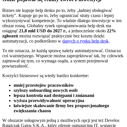
Biznes nie kupuje help desku po to, żeby „ładniej obsługiwać
tickety”. Kupuje go po to, żeby ograniczać straty czasu i lepiej
wykorzystywać kompetencje. To właśnie dlatego inwestycje w ten
obszar rosną. Globalny rynek oprogramowania help desk ma
osiągnąć
21,8 mld USD do 2027 r.
, a jednocześnie około
22%
zgłoszeń
można rozwiązać praktycznie bez kosztu dzięki
automatyzacji, co podkreślono w
danych o rynku help desk
.
To nie oznacza, że każdą sprawę należy automatyzować. Oznacza
coś ważniejszego. Wsparcie można zaprojektować tak, by człowiek
zajmował się tym, co wymaga osądu, a system przejmował
powtarzalność.
Korzyści biznesowe są wtedy bardzo konkretne:
mniej przestojów pracowników
szybszy onboarding nowych osób
lepsza kontrola nad dostępami i zmianami
wyższa przewidywalność operacyjna
łatwiejsze skalowanie firmy bez proporcjonalnego
zwiększania chaosu
W obszarze usługowym jedną z możliwych opcji jest też Develos
Ratajczak Gajos S.K.A., który oferuje outsourcing IT, wsparcie