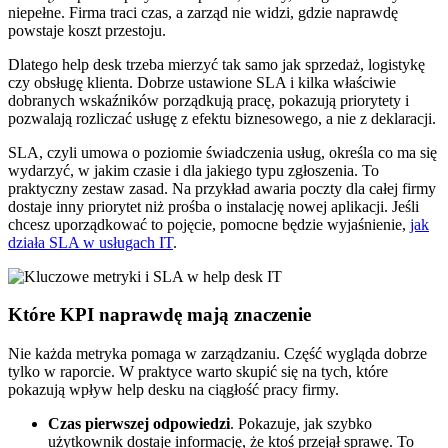
niepełne. Firma traci czas, a zarząd nie widzi, gdzie naprawdę
powstaje koszt przestoju.
Dlatego help desk trzeba mierzyć tak samo jak sprzedaż, logistykę
czy obsługę klienta. Dobrze ustawione SLA i kilka właściwie
dobranych wskaźników porządkują pracę, pokazują priorytety i
pozwalają rozliczać usługę z efektu biznesowego, a nie z deklaracji.
SLA, czyli umowa o poziomie świadczenia usług, określa co ma się
wydarzyć, w jakim czasie i dla jakiego typu zgłoszenia. To
praktyczny zestaw zasad. Na przykład awaria poczty dla całej firmy
dostaje inny priorytet niż prośba o instalację nowej aplikacji. Jeśli
chcesz uporządkować to pojęcie, pomocne będzie wyjaśnienie,
jak
działa SLA w usługach IT
.
Które KPI naprawdę mają znaczenie
Nie każda metryka pomaga w zarządzaniu. Część wygląda dobrze
tylko w raporcie. W praktyce warto skupić się na tych, które
pokazują wpływ help desku na ciągłość pracy firmy.
Czas pierwszej odpowiedzi
. Pokazuje, jak szybko
użytkownik dostaje informację, że ktoś przejął sprawę. To