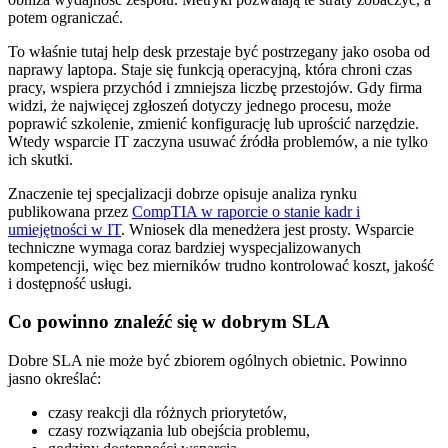
potem ograniczać.
To właśnie tutaj help desk przestaje być postrzegany jako osoba od
naprawy laptopa. Staje się funkcją operacyjną, która chroni czas
pracy, wspiera przychód i zmniejsza liczbę przestojów. Gdy firma
widzi, że najwięcej zgłoszeń dotyczy jednego procesu, może
poprawić szkolenie, zmienić konfigurację lub uprościć narzędzie.
Wtedy wsparcie IT zaczyna usuwać źródła problemów, a nie tylko
ich skutki.
Znaczenie tej specjalizacji dobrze opisuje analiza rynku
publikowana przez
CompTIA w raporcie o stanie kadr i
umiejętności w IT
. Wniosek dla menedżera jest prosty. Wsparcie
techniczne wymaga coraz bardziej wyspecjalizowanych
kompetencji, więc bez mierników trudno kontrolować koszt, jakość
i dostępność usługi.
Co powinno znaleźć się w dobrym SLA
Dobre SLA nie może być zbiorem ogólnych obietnic. Powinno
jasno określać:
czasy reakcji dla różnych priorytetów,
czasy rozwiązania lub obejścia problemu,