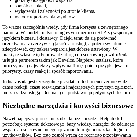
godziny dostępności wsparcia,
sposób eskalacji,
wyłączenia i zależności po stronie klienta,
metodę raportowania wyników.
To ważne szczególnie wtedy, gdy firma korzysta z zewnętrznego
partnera. W modelu outsourcingowym mierniki i SLA są wspólnym
językiem biznesu i dostawcy. Dzięki temu da się porównać
oczekiwania z rzeczywistą jakością obsługi, a potem świadomie
zdecydować, czy zakres wsparcia jest dobrze ustawiony. W
praktyce właśnie tędy prowadzi droga do sensownego wdrożenia
usługi z partnerem takim jak Develos. Najpierw ustalasz, które
procesy mają największy wpływ na firmę, potem przypisujesz im
priorytety, czasy reakcji i sposób raportowania.
Jedna zasada jest szczególnie przydatna. Jeśli menedżer nie widzi
czasu reakcji, czasu rozwiązania i najczęstszych przyczyn zgłoszeń,
nie zarządza usługą. Ocenia ją na podstawie pojedynczych historii.
Niezbędne narzędzia i korzyści biznesowe
Nawet najlepszy proces nie zadziała bez narzędzi. Help desk IT
potrzebuje systemu ticketowego, bazy wiedzy, narzędzi do zdalnego
wsparcia i sensownej integracji z monitoringiem oraz katalogiem
użytkowników. Bez tego zespół wraca do ręcznego przepisywania