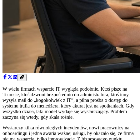
W wielu firmach wsparcie IT wygląda podobnie. Ktoś pisze na
Teamsie, ktoś dzwoni bezpośrednio do administratora, ktoś inny
wysyła mail do „kogokolwiek z IT”, a pilna prośba o dostęp do
systemu trafia do menedżera, który akurat jest na spotkaniach. Gdy
wszystko działa, taki model wydaje się wystarczający. Problem
zaczyna się wtedy, gdy skala rośnie.
Wystarczy kilka równoległych incydentów, nowi pracownicy na
onboardingu i jedna awaria ważnej usługi, by okazało się, że firma
nie ma wsparcia, tylko improwizację. Z biznesowego punktu