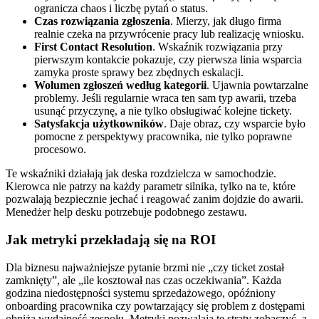
ogranicza chaos i liczbę pytań o status.
Czas rozwiązania zgłoszenia
. Mierzy, jak długo firma
realnie czeka na przywrócenie pracy lub realizację wniosku.
First Contact Resolution
. Wskaźnik rozwiązania przy
pierwszym kontakcie pokazuje, czy pierwsza linia wsparcia
zamyka proste sprawy bez zbędnych eskalacji.
Wolumen zgłoszeń według kategorii
. Ujawnia powtarzalne
problemy. Jeśli regularnie wraca ten sam typ awarii, trzeba
usunąć przyczynę, a nie tylko obsługiwać kolejne tickety.
Satysfakcja użytkowników
. Daje obraz, czy wsparcie było
pomocne z perspektywy pracownika, nie tylko poprawne
procesowo.
Te wskaźniki działają jak deska rozdzielcza w samochodzie.
Kierowca nie patrzy na każdy parametr silnika, tylko na te, które
pozwalają bezpiecznie jechać i reagować zanim dojdzie do awarii.
Menedżer help desku potrzebuje podobnego zestawu.
Jak metryki przekładają się na ROI
Dla biznesu najważniejsze pytanie brzmi nie „czy ticket został
zamknięty”, ale „ile kosztował nas czas oczekiwania”. Każda
godzina niedostępności systemu sprzedażowego, opóźniony
onboarding pracownika czy powtarzający się problem z dostępami
obniża wydajność zespołu. Metryki pozwalają te straty zobaczyć, a