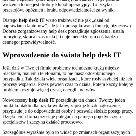
widzenia to nie jest drobny kłopot operacyjny. To ryzyko
przestojów, opóźnień i braku odpowiedzialności za wynik.
Dlatego
help desk IT
warto traktować nie jak „dział od
naprawiania laptopów”, ale jak uporządkowaną funkcję biznesową.
Dobrze zorganizowany help desk porządkuje zgłoszenia, ustala
priorytety, skraca czas reakcji i daje menedżerom coś bardzo
cennego: przewidywalność.
Wprowadzenie do świata help desk IT
Jeśli dziś w Twojej firmie problemy techniczne krążą między
Slackiem, mailem i telefonami, to nie masz odosobnionego
przypadku. Tak działa wiele organizacji, które rosły szybciej niż ich
procesy wsparcia. Przez pewien czas to działa. Potem każdy kolejny
problem kosztuje więcej czasu, energii i nerwów.
Nowoczesny
help desk IT
porządkuje ten chaos. Tworzy jeden
punkt kontaktu dla użytkowników, zapisuje każde zgłoszenie,
przypisuje je do odpowiedniej osoby i pozwala śledzić postęp pracy.
Dzięki temu firma przestaje polegać na pamięci pojedynczych
specjalistów i zaczyna działać procesowo.
Szczególnie wyraźnie było to widać po zmianach organizacyjnych