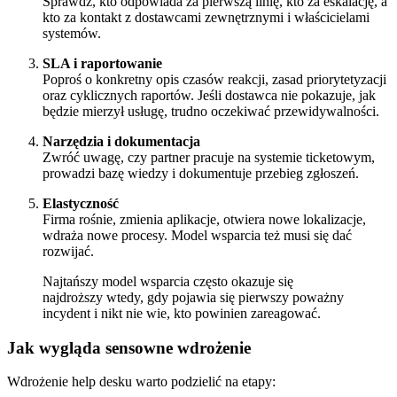
Sprawdź, kto odpowiada za pierwszą linię, kto za eskalację, a
kto za kontakt z dostawcami zewnętrznymi i właścicielami
systemów.
SLA i raportowanie
Poproś o konkretny opis czasów reakcji, zasad priorytetyzacji
oraz cyklicznych raportów. Jeśli dostawca nie pokazuje, jak
będzie mierzył usługę, trudno oczekiwać przewidywalności.
Narzędzia i dokumentacja
Zwróć uwagę, czy partner pracuje na systemie ticketowym,
prowadzi bazę wiedzy i dokumentuje przebieg zgłoszeń.
Elastyczność
Firma rośnie, zmienia aplikacje, otwiera nowe lokalizacje,
wdraża nowe procesy. Model wsparcia też musi się dać
rozwijać.
Najtańszy model wsparcia często okazuje się
najdroższy wtedy, gdy pojawia się pierwszy poważny
incydent i nikt nie wie, kto powinien zareagować.
Jak wygląda sensowne wdrożenie
Wdrożenie help desku warto podzielić na etapy: