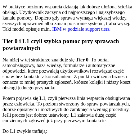
W praktyce poziomy wsparcia działają jak dobrze ułożona ścieżka
obsługi. Użytkownik zaczyna od najprostszego i najszybszego
kanału pomocy. Dopiero gdy sprawa wymaga większej wiedzy,
szerszych uprawnień albo zmian po stronie systemu, trafia wyżej.
Taki model opisuje m.in.
IBM w podziale support tiers
.
Tier 0 i L1 czyli szybka pomoc przy sprawach
powtarzalnych
Najniżej w tej strukturze znajduje się
Tier 0
. To portal
samoobsługowy, baza wiedzy, formularze i automatyczne
odpowiedzi, które pozwalają użytkownikowi rozwiązać część
spraw bez kontaktu z konsultantem. Z punktu widzenia biznesu
oznacza to mniej prostych zgłoszeń, krótsze kolejki i niższy koszt
obsługi jednego przypadku.
Potem pojawia się
L1
, czyli pierwsza linia wsparcia obsługiwana
przez człowieka. To poziom stworzony do spraw powtarzalnych,
dobrze opisanych i możliwych do zamknięcia według procedury.
Jeśli proces jest dobrze ustawiony, L1 załatwia dużą część
codziennych zgłoszeń już przy pierwszym kontakcie.
Do L1 zwykle trafiają: