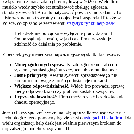
związanych z pracą zdalną i hybrydową w 2020 r. Wiele firm
musiało wtedy szybko scentralizować obsługę zgłoszeń,
standaryzować SLA i automatyzować powtarzalne zadania. To
historyczny punkt zwrotny dla dojrzałości wsparcia IT także w
Polsce, co opisano w zestawieniu
statystyk rynku help desk
.
Help desk nie porządkuje wyłącznie pracy działu IT.
On porządkuje sposób, w jaki cała firma odzyskuje
zdolność do działania po problemie.
Z perspektywy menedżera najważniejsze są skutki biznesowe:
Mniej zgubionych spraw
. Każde zgłoszenie trafia do
systemu, zamiast ginąć w skrzynce lub komunikatorze.
Jasne priorytety
. Awaria systemu sprzedażowego nie
konkuruje o uwagę z prośbą o instalację drukarki.
Większa odpowiedzialność
. Widać, kto prowadzi sprawę,
kiedy odpowiedział i czy problem został rozwiązany.
Lepsza skalowalność
. Firma może rosnąć bez dokładania
chaosu operacyjnego.
Jeżeli chcesz spojrzeć szerzej na rolę uporządkowanego wsparcia
technologicznego, pomocny będzie tekst o
usługach IT dla firm
. Dla
wielu organizacji help desk jest właśnie pierwszym krokiem do
dojrzalszego modelu zarządzania IT.