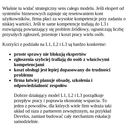
Właśnie tu widać strategiczny sens całego modelu. Jeśli ekspert od
systemów biznesowych zajmuje się resetowaniem kont
użytkowników, firma płaci za wysokie kompetencje przy zadaniu o
niskiej wartości. Jeśli te same kompetencje trafiają do L3 i
rozwiązują powtarzający się problem źródłowy, ograniczają liczbę
przyszłych zgłoszeń, przestoje i koszt pracy wielu osób.
Korzyści z podziału na L1, L2 i L3 są bardzo konkretne:
proste sprawy nie blokują ekspertów
zgłoszenia szybciej trafiają do osób z właściwymi
kompetencjami
koszt obsługi jest lepiej dopasowany do trudności
problemu
firma łatwiej planuje obsadę, szkolenia i
odpowiedzialność zespołów
Dobrze działający model L1, L2 i L3 porządkuje
przepływ pracy i poprawia ekonomię wsparcia. To
jeden z powodów, dla których wiele firm wdraża taki
układ od razu z partnerem zewnętrznym, na przykład
Develos, zamiast budować cały mechanizm eskalacji
samodzielnie.