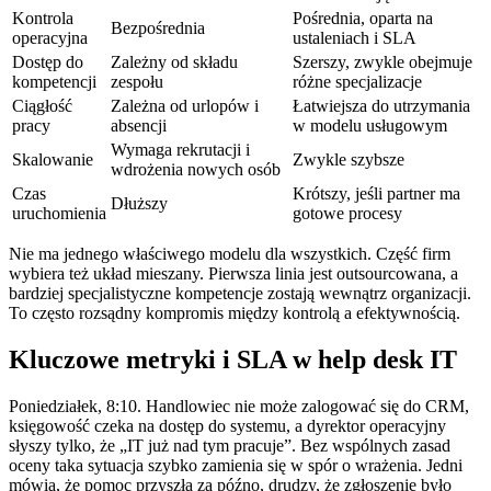
Kontrola
Pośrednia, oparta na
Bezpośrednia
operacyjna
ustaleniach i SLA
Dostęp do
Zależny od składu
Szerszy, zwykle obejmuje
kompetencji
zespołu
różne specjalizacje
Ciągłość
Zależna od urlopów i
Łatwiejsza do utrzymania
pracy
absencji
w modelu usługowym
Wymaga rekrutacji i
Skalowanie
Zwykle szybsze
wdrożenia nowych osób
Czas
Krótszy, jeśli partner ma
Dłuższy
uruchomienia
gotowe procesy
Nie ma jednego właściwego modelu dla wszystkich. Część firm
wybiera też układ mieszany. Pierwsza linia jest outsourcowana, a
bardziej specjalistyczne kompetencje zostają wewnątrz organizacji.
To często rozsądny kompromis między kontrolą a efektywnością.
Kluczowe metryki i SLA w help desk IT
Poniedziałek, 8:10. Handlowiec nie może zalogować się do CRM,
księgowość czeka na dostęp do systemu, a dyrektor operacyjny
słyszy tylko, że „IT już nad tym pracuje”. Bez wspólnych zasad
oceny taka sytuacja szybko zamienia się w spór o wrażenia. Jedni
mówią, że pomoc przyszła za późno, drudzy, że zgłoszenie było