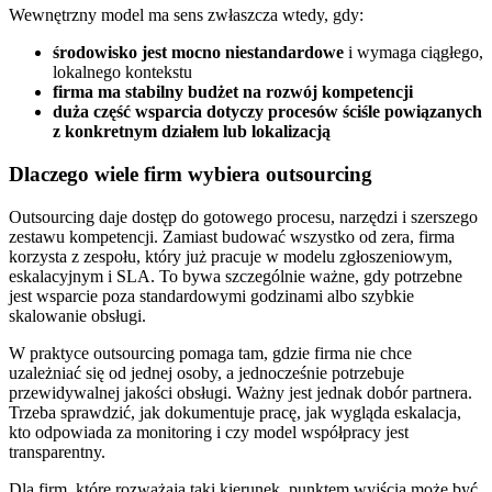
Wewnętrzny model ma sens zwłaszcza wtedy, gdy:
środowisko jest mocno niestandardowe
i wymaga ciągłego,
lokalnego kontekstu
firma ma stabilny budżet na rozwój kompetencji
duża część wsparcia dotyczy procesów ściśle powiązanych
z konkretnym działem lub lokalizacją
Dlaczego wiele firm wybiera outsourcing
Outsourcing daje dostęp do gotowego procesu, narzędzi i szerszego
zestawu kompetencji. Zamiast budować wszystko od zera, firma
korzysta z zespołu, który już pracuje w modelu zgłoszeniowym,
eskalacyjnym i SLA. To bywa szczególnie ważne, gdy potrzebne
jest wsparcie poza standardowymi godzinami albo szybkie
skalowanie obsługi.
W praktyce outsourcing pomaga tam, gdzie firma nie chce
uzależniać się od jednej osoby, a jednocześnie potrzebuje
przewidywalnej jakości obsługi. Ważny jest jednak dobór partnera.
Trzeba sprawdzić, jak dokumentuje pracę, jak wygląda eskalacja,
kto odpowiada za monitoring i czy model współpracy jest
transparentny.
Dla firm, które rozważają taki kierunek, punktem wyjścia może być