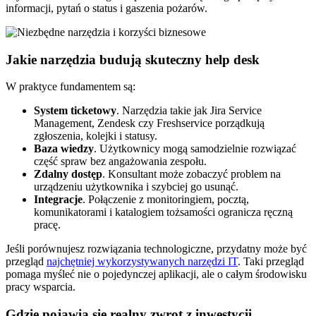
informacji, pytań o status i gaszenia pożarów.
Jakie narzędzia budują skuteczny help desk
W praktyce fundamentem są:
System ticketowy
. Narzędzia takie jak Jira Service
Management, Zendesk czy Freshservice porządkują
zgłoszenia, kolejki i statusy.
Baza wiedzy
. Użytkownicy mogą samodzielnie rozwiązać
część spraw bez angażowania zespołu.
Zdalny dostęp
. Konsultant może zobaczyć problem na
urządzeniu użytkownika i szybciej go usunąć.
Integracje
. Połączenie z monitoringiem, pocztą,
komunikatorami i katalogiem tożsamości ogranicza ręczną
pracę.
Jeśli porównujesz rozwiązania technologiczne, przydatny może być
przegląd
najchętniej wykorzystywanych narzędzi IT
. Taki przegląd
pomaga myśleć nie o pojedynczej aplikacji, ale o całym środowisku
pracy wsparcia.
Gdzie pojawia się realny zwrot z inwestycji