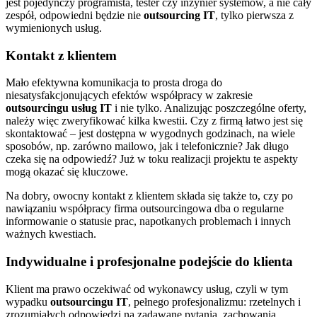
jest pojedynczy programista, tester czy inżynier systemów, a nie cały
zespół, odpowiedni będzie nie
outsourcing IT
, tylko pierwsza z
wymienionych usług.
Kontakt z klientem
Mało efektywna komunikacja to prosta droga do
niesatysfakcjonujących efektów współpracy w zakresie
outsourcingu usług IT
i nie tylko. Analizując poszczególne oferty,
należy więc zweryfikować kilka kwestii. Czy z firmą łatwo jest się
skontaktować – jest dostępna w wygodnych godzinach, na wiele
sposobów, np. zarówno mailowo, jak i telefonicznie? Jak długo
czeka się na odpowiedź? Już w toku realizacji projektu te aspekty
mogą okazać się kluczowe.
Na dobry, owocny kontakt z klientem składa się także to, czy po
nawiązaniu współpracy firma outsourcingowa dba o regularne
informowanie o statusie prac, napotkanych problemach i innych
ważnych kwestiach.
Indywidualne i profesjonalne podejście do klienta
Klient ma prawo oczekiwać od wykonawcy usług, czyli w tym
wypadku
outsourcingu IT
, pełnego profesjonalizmu: rzetelnych i
zrozumiałych odpowiedzi na zadawane pytania, zachowania