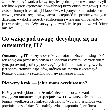
że może on być bardzo korzystny. Jest jednak jeden warunek, czyli
właśnie wyselekcjonowanie właściwej firmy outsourcingowej. Brak
czasochłonnych rekrutacji i kosztów związanych z zatrudnieniem
wewnętrznych specjalistów, łatwa dostępność ekspertów z różnych
dziedzin, wygodne sposoby rozliczenia i wiele innych benefitów
jest w zasięgu ręki. Wystarczy tylko zwrócić się po nie we właściwe
miejsce.
Co wziąć pod uwagę, decydując się na
outsourcing IT?
Outsourcing IT
to często szeroko zakrojona i złożona usługa, która
wiąże się dla przedsiębiorstwa ze sporymi kosztami. W związku z
tym, porównując oferty poszczególnych firm outsourcingowych,
jest sporo istotnych aspektów, których nie można lekceważyć.
Poniżej opiszemy szczegółowo najważniejsze z nich.
Pierwszy krok — jakie mam oczekiwania?
Każdy przedsiębiorca może mieć nieco inne oczekiwania
względem
outsourcingu specjalistów IT
, w zależności m.in. od
branży, wielkości czy założonych celów. Wybrany usługodawca
powinien je spełniać. Nie należy jednak zapominać, że firma