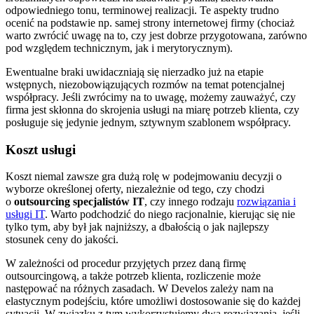
odpowiedniego tonu, terminowej realizacji. Te aspekty trudno
ocenić na podstawie np. samej strony internetowej firmy (chociaż
warto zwrócić uwagę na to, czy jest dobrze przygotowana, zarówno
pod względem technicznym, jak i merytorycznym).
Ewentualne braki uwidaczniają się nierzadko już na etapie
wstępnych, niezobowiązujących rozmów na temat potencjalnej
współpracy. Jeśli zwrócimy na to uwagę, możemy zauważyć, czy
firma jest skłonna do skrojenia usługi na miarę potrzeb klienta, czy
posługuje się jedynie jednym, sztywnym szablonem współpracy.
Koszt usługi
Koszt niemal zawsze gra dużą rolę w podejmowaniu decyzji o
wyborze określonej oferty, niezależnie od tego, czy chodzi
o
outsourcing specjalistów IT
, czy innego rodzaju
rozwiązania i
usługi IT
. Warto podchodzić do niego racjonalnie, kierując się nie
tylko tym, aby był jak najniższy, a dbałością o jak najlepszy
stosunek ceny do jakości.
W zależności od procedur przyjętych przez daną firmę
outsourcingową, a także potrzeb klienta, rozliczenie może
następować na różnych zasadach. W Develos zależy nam na
elastycznym podejściu, które umożliwi dostosowanie się do każdej
sytuacji. W związku z tym wykorzystujemy dwa rozwiązania, jeśli