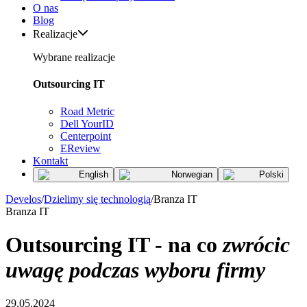
O nas
Blog
Realizacje
Wybrane realizacje
Outsourcing IT
Road Metric
Dell YourID
Centerpoint
EReview
Kontakt
English
Norwegian
Polski
Develos
/
Dzielimy się technologią
/
Branza IT
Branza IT
Outsourcing IT - na co
zwrócic
uwagę podczas wyboru firmy
29.05.2024