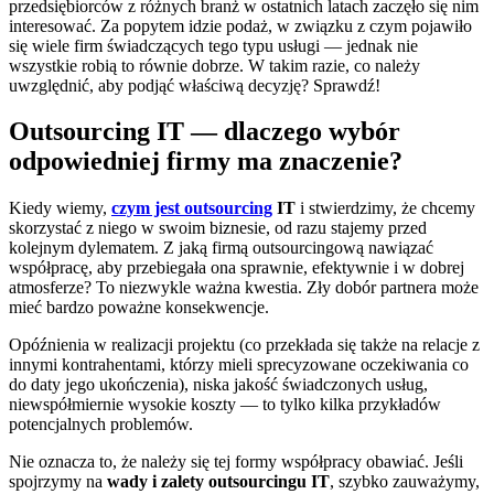
przedsiębiorców z różnych branż w ostatnich latach zaczęło się nim
interesować. Za popytem idzie podaż, w związku z czym pojawiło
się wiele firm świadczących tego typu usługi — jednak nie
wszystkie robią to równie dobrze. W takim razie, co należy
uwzględnić, aby podjąć właściwą decyzję? Sprawdź!
Outsourcing IT — dlaczego wybór
odpowiedniej firmy ma znaczenie?
Kiedy wiemy,
czym jest outsourcing
IT
i stwierdzimy, że chcemy
skorzystać z niego w swoim biznesie, od razu stajemy przed
kolejnym dylematem. Z jaką firmą outsourcingową nawiązać
współpracę, aby przebiegała ona sprawnie, efektywnie i w dobrej
atmosferze? To niezwykle ważna kwestia. Zły dobór partnera może
mieć bardzo poważne konsekwencje.
Opóźnienia w realizacji projektu (co przekłada się także na relacje z
innymi kontrahentami, którzy mieli sprecyzowane oczekiwania co
do daty jego ukończenia), niska jakość świadczonych usług,
niewspółmiernie wysokie koszty — to tylko kilka przykładów
potencjalnych problemów.
Nie oznacza to, że należy się tej formy współpracy obawiać. Jeśli
spojrzymy na
wady i zalety outsourcingu IT
, szybko zauważymy,