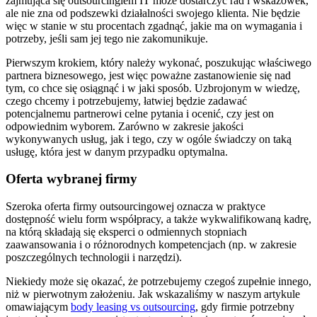
zajmująca się outsourcingiem IT może dostarczyć rad i wskazówek,
ale nie zna od podszewki działalności swojego klienta. Nie będzie
więc w stanie w stu procentach zgadnąć, jakie ma on wymagania i
potrzeby, jeśli sam jej tego nie zakomunikuje.
Pierwszym krokiem, który należy wykonać, poszukując właściwego
partnera biznesowego, jest więc poważne zastanowienie się nad
tym, co chce się osiągnąć i w jaki sposób. Uzbrojonym w wiedzę,
czego chcemy i potrzebujemy, łatwiej będzie zadawać
potencjalnemu partnerowi celne pytania i ocenić, czy jest on
odpowiednim wyborem. Zarówno w zakresie jakości
wykonywanych usług, jak i tego, czy w ogóle świadczy on taką
usługę, która jest w danym przypadku optymalna.
Oferta wybranej firmy
Szeroka oferta firmy outsourcingowej oznacza w praktyce
dostępność wielu form współpracy, a także wykwalifikowaną kadrę,
na którą składają się eksperci o odmiennych stopniach
zaawansowania i o różnorodnych kompetencjach (np. w zakresie
poszczególnych technologii i narzędzi).
Niekiedy może się okazać, że potrzebujemy czegoś zupełnie innego,
niż w pierwotnym założeniu. Jak wskazaliśmy w naszym artykule
omawiającym
body leasing vs outsourcing
, gdy firmie potrzebny