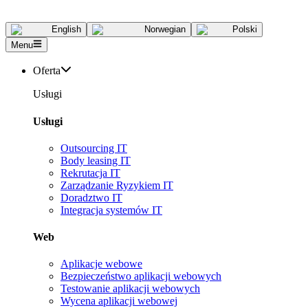
English
Norwegian
Polski
Menu
Oferta
Usługi
Usługi
Outsourcing IT
Body leasing IT
Rekrutacja IT
Zarządzanie Ryzykiem IT
Doradztwo IT
Integracja systemów IT
Web
Aplikacje webowe
Bezpieczeństwo aplikacji webowych
Testowanie aplikacji webowych
Wycena aplikacji webowej