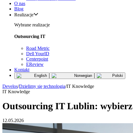
O nas
Blog
Realizacje
Wybrane realizacje
Outsourcing IT
Road Metric
Dell YourID
Centerpoint
EReview
Kontakt
English
Norwegian
Polski
Develos
/
Dzielimy się technologią
/
IT Knowledge
IT Knowledge
Outsourcing IT Lublin: wybier
12.05.2026