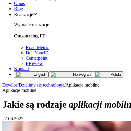
O nas
Blog
Realizacje
Wybrane realizacje
Outsourcing IT
Road Metric
Dell YourID
Centerpoint
EReview
Kontakt
English
Norwegian
Polski
Develos
/
Dzielimy się technologią
/
Aplikacje mobilne
Aplikacje mobilne
Jakie są rodzaje
aplikacji mobil
27.06.2025