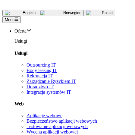
English
Norwegian
Polski
Menu
Oferta
Usługi
Usługi
Outsourcing IT
Body leasing IT
Rekrutacja IT
Zarządzanie Ryzykiem IT
Doradztwo IT
Integracja systemów IT
Web
Aplikacje webowe
Bezpieczeństwo aplikacji webowych
Testowanie aplikacji webowych
Wycena aplikacji webowej