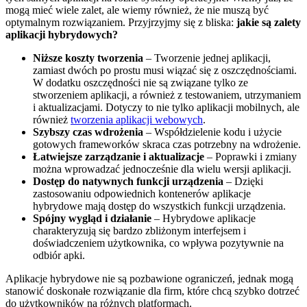
mogą mieć wiele zalet, ale wiemy również, że nie muszą być
optymalnym rozwiązaniem. Przyjrzyjmy się z bliska:
jakie są zalety
aplikacji hybrydowych?
Niższe koszty tworzenia
– Tworzenie jednej aplikacji,
zamiast dwóch po prostu musi wiązać się z oszczędnościami.
W dodatku oszczędności nie są związane tylko ze
stworzeniem aplikacji, a również z testowaniem, utrzymaniem
i aktualizacjami. Dotyczy to nie tylko aplikacji mobilnych, ale
również
tworzenia aplikacji webowych
.
Szybszy czas wdrożenia
– Współdzielenie kodu i użycie
gotowych frameworków skraca czas potrzebny na wdrożenie.
Łatwiejsze zarządzanie i aktualizacje
– Poprawki i zmiany
można wprowadzać jednocześnie dla wielu wersji aplikacji.
Dostęp do natywnych funkcji urządzenia
– Dzięki
zastosowaniu odpowiednich kontenerów aplikacje
hybrydowe mają dostęp do wszystkich funkcji urządzenia.
Spójny wygląd i działanie
– Hybrydowe aplikacje
charakteryzują się bardzo zbliżonym interfejsem i
doświadczeniem użytkownika, co wpływa pozytywnie na
odbiór apki.
Aplikacje hybrydowe nie są pozbawione ograniczeń, jednak mogą
stanowić doskonałe rozwiązanie dla firm, które chcą szybko dotrzeć
do użytkowników na różnych platformach.