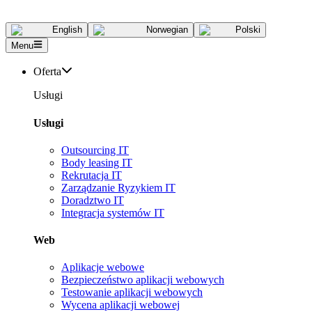
English
Norwegian
Polski
Menu
Oferta
Usługi
Usługi
Outsourcing IT
Body leasing IT
Rekrutacja IT
Zarządzanie Ryzykiem IT
Doradztwo IT
Integracja systemów IT
Web
Aplikacje webowe
Bezpieczeństwo aplikacji webowych
Testowanie aplikacji webowych
Wycena aplikacji webowej