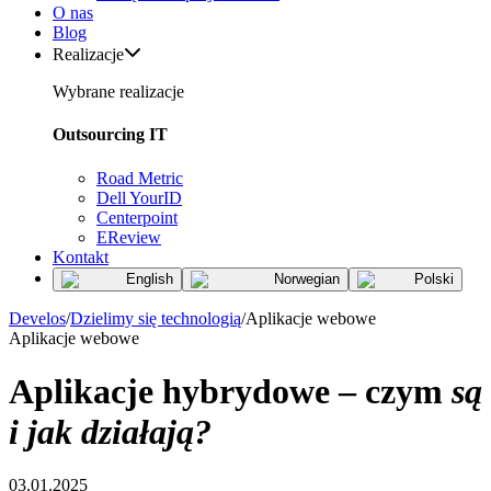
O nas
Blog
Realizacje
Wybrane realizacje
Outsourcing IT
Road Metric
Dell YourID
Centerpoint
EReview
Kontakt
English
Norwegian
Polski
Develos
/
Dzielimy się technologią
/
Aplikacje webowe
Aplikacje webowe
Aplikacje hybrydowe – czym
są
i jak działają?
03.01.2025