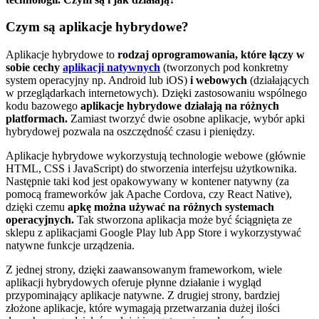
Czym są aplikacje hybrydowe?
Aplikacje hybrydowe to
rodzaj oprogramowania, które łączy w
sobie cechy
aplikacji natywnych
(tworzonych pod konkretny
system operacyjny np. Android lub iOS)
i webowych
(działających
w przeglądarkach internetowych). Dzięki zastosowaniu wspólnego
kodu bazowego
aplikacje hybrydowe działają na różnych
platformach.
Zamiast tworzyć dwie osobne aplikacje, wybór apki
hybrydowej pozwala na oszczędność czasu i pieniędzy.
Aplikacje hybrydowe wykorzystują technologie webowe (głównie
HTML, CSS i JavaScript) do stworzenia interfejsu użytkownika.
Następnie taki kod jest opakowywany w kontener natywny (za
pomocą frameworków jak Apache Cordova, czy React Native),
dzięki czemu
apkę można używać na różnych systemach
operacyjnych.
Tak stworzona aplikacja może być ściągnięta ze
sklepu z aplikacjami Google Play lub App Store i wykorzystywać
natywne funkcje urządzenia.
Z jednej strony, dzięki zaawansowanym frameworkom, wiele
aplikacji hybrydowych oferuje płynne działanie i wygląd
przypominający aplikacje natywne. Z drugiej strony, bardziej
złożone aplikacje, które wymagają przetwarzania dużej ilości