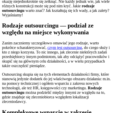
okazję niejednokrotnie się zetknąć. Nie każdy jednak wie, jak wiele
różnych konstrukcji może się pod nim kryć. Jakie
rodzaje
outsourcingu
warto znać? Jak kształtują się ich wady, a jak zalety?
Wyjaśniamy!
Rodzaje outsourcingu — podział ze
względu na miejsce wykonywania
Zanim zaczniemy szczegółowo omawiać jego rodzaje, warto
pokrótce scharakteryzować,
czym jest outsourcing
, do czego służy i
kto z niego korzysta. To nic innego, jak zlecenie niektórych zadań
przedsiębiorcy innym podmiotom, tak aby odciążyć pracowników i
skupić się na głównym celu działalności, a w wielu przypadkach
także oszczędzić pieniądze.
Outsourcing skupia się na tych elementach działalności firmy, które
stanowią jedynie dodatek do jej właściwego obszaru działania: m.in.
na pomocy technicznej i ogółem wsparciu z zakresu nowych
technologii, ale też HR, księgowości czy marketingu.
Rodzaje
outsourcingu
można podzielić między innymi ze względu na to,
gdzie znajduje się zleceniobiorca względem lokalizacji
zleceniodawcy.
Kompleksowe wsparcie w zakresie