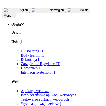
English
Norwegian
Polski
Menu
Oferta
Usługi
Usługi
Outsourcing IT
Body leasing IT
Rekrutacja IT
Zarządzanie Ryzykiem IT
Doradztwo IT
Integracja systemów IT
Web
Aplikacje webowe
Bezpieczeństwo aplikacji webowych
Testowanie aplikacji webowych
Wycena aplikacji webowej