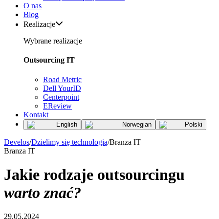
O nas
Blog
Realizacje
Wybrane realizacje
Outsourcing IT
Road Metric
Dell YourID
Centerpoint
EReview
Kontakt
English
Norwegian
Polski
Develos
/
Dzielimy się technologią
/
Branza IT
Branza IT
Jakie rodzaje outsourcingu
warto znać?
29.05.2024