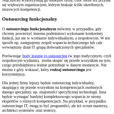
Najczęściej wykorzystują go mniejsze firmy, choć może też przydać
się większym organizacjom, którym brakuje ściśle określonych,
niszowych kompetencji.
Outsourcing funkcjonalny
O
outsourcingu funkcjonalnym
mówimy w przypadku, gdy
chcemy powierzyć innemu podmiotowi wykonanie konkretnej
funkcji, już nie w wymiarze indywidualnym, a zespołowym. W ten
sposób np. zastępujemy zespół wsparcia technicznego lub cały
wewnętrzny dział IT grupą doświadczonych specjalistów.
Porównując
body leasing vs outsourcing
(w jego tradycyjnym, czyli
zespołowym wydaniu), trzeba skupić się przede wszystkim na tym,
czego przedsiębiorca realnie potrzebuje w danym momencie. Nie
można z góry wskazać, który
rodzaj outsourcingu
jest
korzystniejszy.
Dla jednej firmy lepszy będzie outsourcing indywidualny,
skupiający się przede wszystkim na kompetencjach osobistych
danego specjalisty, np. znajomości specyficznej technologii. Inna
będzie wymagać bardziej kompleksowego wsparcia ze strony
ekspertów o różnych kompetencjach. Na przykład, w przypadku
outsourcingu IT, mogą to być programiści, ale też scrum masterzy,
architekci systemów oraz testerzy.