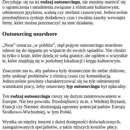
Decydując się na tej
rodzaj outsourcingu
, nie musimy martwić się
o ograniczenia i utrudnienia związane z różnicami kulturowymi,
odmiennym językiem, walutą czy strefami czasowymi. Jednocześnie
przedsiębiorca zyskuje dodatkowy czas i zwalnia zasoby wewnątrz
firmy, które można przeznaczyć na inne działania.
Outsourcing nearshore
„Near” oznacza „w pobliżu”, stąd pojęcie outsourcingu nearshore
odnosi się do sięgania po wsparcie do swoich sąsiadów. Nie chodzi
tu tylko o kraje, które dzielą ze sobą granice, ale ogółem o wszystkie
te, które znajdują się w podobnej lokalizacji i kręgu kulturowym.
Znaczenie ma to, aby państwa były dostatecznie do siebie zbliżone,
żeby uniknąć problemów z różnicą czasu czy komunikacją.
Jednocześnie powinny charakteryzować się na tyle odmiennymi
warunkami pracy, żeby omawiany
typ outsourcingu
był opłacalny.
Ten
rodzaj outsourcingu
cieszy się dużym zainteresowaniem w
Europie. Nie bez powodu. Przedsiębiorcy m.in. z Wielkiej Brytanii,
Francji czy Niemiec dostrzegają ogromny potencjał państw Europy
Środkowo-Wschodniej, w tym Polski.
Wynika on między innymi z dużej dostępności doświadczonych,
zaangażowanych specjalistów, a także niższych kosztów płacy.