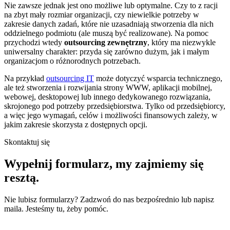
Nie zawsze jednak jest ono możliwe lub optymalne. Czy to z racji
na zbyt mały rozmiar organizacji, czy niewielkie potrzeby w
zakresie danych zadań, które nie uzasadniają stworzenia dla nich
oddzielnego podmiotu (ale muszą być realizowane). Na pomoc
przychodzi wtedy
outsourcing zewnętrzny
, który ma niezwykle
uniwersalny charakter: przyda się zarówno dużym, jak i małym
organizacjom o różnorodnych potrzebach.
Na przykład
outsourcing IT
może dotyczyć wsparcia technicznego,
ale też stworzenia i rozwijania strony WWW, aplikacji mobilnej,
webowej, desktopowej lub innego dedykowanego rozwiązania,
skrojonego pod potrzeby przedsiębiorstwa. Tylko od przedsiębiorcy,
a więc jego wymagań, celów i możliwości finansowych zależy, w
jakim zakresie skorzysta z dostępnych opcji.
Skontaktuj się
Wypełnij formularz,
my zajmiemy się
resztą.
Nie lubisz formularzy? Zadzwoń do nas bezpośrednio lub napisz
maila. Jesteśmy tu, żeby pomóc.