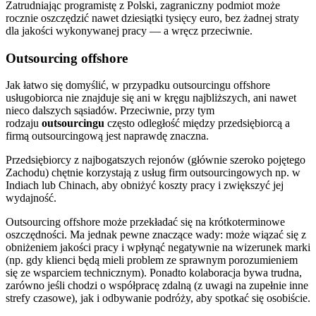
Zatrudniając programistę z Polski, zagraniczny podmiot może
rocznie oszczędzić nawet dziesiątki tysięcy euro, bez żadnej straty
dla jakości wykonywanej pracy — a wręcz przeciwnie.
Outsourcing offshore
Jak łatwo się domyślić, w przypadku outsourcingu offshore
usługobiorca nie znajduje się ani w kręgu najbliższych, ani nawet
nieco dalszych sąsiadów. Przeciwnie, przy tym
rodzaju
outsourcingu
często odległość między przedsiębiorcą a
firmą outsourcingową jest naprawdę znaczna.
Przedsiębiorcy z najbogatszych rejonów (głównie szeroko pojętego
Zachodu) chętnie korzystają z usług firm outsourcingowych np. w
Indiach lub Chinach, aby obniżyć koszty pracy i zwiększyć jej
wydajność.
Outsourcing offshore może przekładać się na krótkoterminowe
oszczędności. Ma jednak pewne znaczące wady: może wiązać się z
obniżeniem jakości pracy i wpłynąć negatywnie na wizerunek marki
(np. gdy klienci będą mieli problem ze sprawnym porozumieniem
się ze wsparciem technicznym). Ponadto kolaboracja bywa trudna,
zarówno jeśli chodzi o współpracę zdalną (z uwagi na zupełnie inne
strefy czasowe), jak i odbywanie podróży, aby spotkać się osobiście.