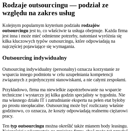
Rodzaje outsourcingu — podział ze
względu na zakres usług
Kolejnym popularnym kryterium podziału
rodzajów
outsourcingu
jest to, co właściwie ta usługa obejmuje. Każda firma
jest inna i może mieć odmienne potrzeby, natomiast wyróżnia się
kilka kluczowych typów outsourcingu, które odpowiadają na
najczęściej pojawiające się wymagania.
Outsourcing indywidualny
Outsourcing indywidualny (personalny) oznacza korzystanie ze
wsparcia innego podmiotu w celu uzupełniania kompetencji
związanych z pojedynczymi stanowiskami, a nie całymi zespołami.
Przykładowo, firma ma niewielkie zapotrzebowanie na wsparcie
techniczne i wystarczy jej kilka godzin specjalisty w tygodniu. Nie
ma własnego działu IT i zatrudnianie eksperta na pełen etat byłoby
po prostu nieopłacalne. Outsourcing może być rozliczany właśnie
godzinowo, co oznacza, że koszty odpowiadają realnemu ciężarowi
pracy.
Ten
typ outsourcingu
można określić także mianem body leasingu.