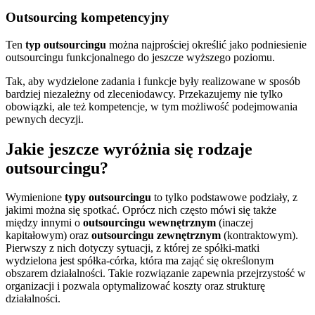
Outsourcing kompetencyjny
Ten
typ outsourcingu
można najprościej określić jako podniesienie
outsourcingu funkcjonalnego do jeszcze wyższego poziomu.
Tak, aby wydzielone zadania i funkcje były realizowane w sposób
bardziej niezależny od zleceniodawcy. Przekazujemy nie tylko
obowiązki, ale też kompetencje, w tym możliwość podejmowania
pewnych decyzji.
Jakie jeszcze wyróżnia się rodzaje
outsourcingu?
Wymienione
typy outsourcingu
to tylko podstawowe podziały, z
jakimi można się spotkać. Oprócz nich często mówi się także
między innymi o
outsourcingu wewnętrznym
(inaczej
kapitałowym) oraz
outsourcingu zewnętrznym
(kontraktowym).
Pierwszy z nich dotyczy sytuacji, z której ze spółki-matki
wydzielona jest spółka-córka, która ma zająć się określonym
obszarem działalności. Takie rozwiązanie zapewnia przejrzystość w
organizacji i pozwala optymalizować koszty oraz strukturę
działalności.