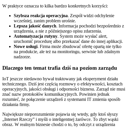
W praktyce oznacza to kilka bardzo konkretnych korzyści:
Szybsza reakcja operacyjna
. Zespół widzi odchylenie
wcześniej, zanim problem urośnie.
Lepsza jakość danych
. Informacja pochodzi bezpośrednio z
urządzenia, a nie z późniejszego opisu zdarzenia.
Automatyzacja rutyny
. System może wysłać alert,
uruchomić procedurę albo przekazać dane do innej aplikacji.
Nowe usługi
. Firma może zbudować ofertę opartą nie tylko
na produkcie, ale też na monitoringu, serwisie lub zdalnym
nadzorze.
Dlaczego ten temat trafia dziś na poziom zarządu
IoT jeszcze niedawno bywał traktowany jak eksperyment działu
technicznego. Dziś jest częścią rozmowy o efektywności, kosztach
operacyjnych, jakości obsługi i odporności biznesu. Zarząd nie musi
znać nazw protokołów komunikacyjnych. Powinien jednak
rozumieć, że połączenie urządzeń z systemami IT zmienia sposób
działania firmy.
Największe nieporozumienie pojawia się wtedy, gdy ktoś słyszy
„Internet Rzeczy” i myśli o inteligentnej żarówce. To zbyt wąski
obraz. W realnym biznesie chodzi o to, by odczyt z urządzenia