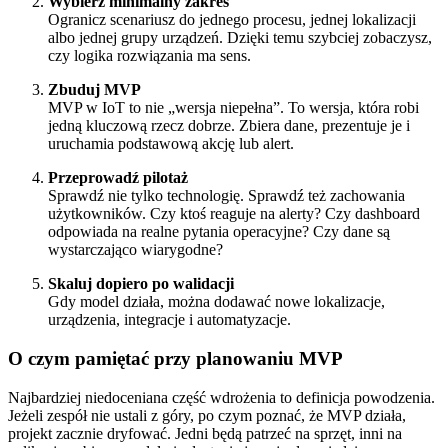
Wybierz minimalny zakres
Ogranicz scenariusz do jednego procesu, jednej lokalizacji
albo jednej grupy urządzeń. Dzięki temu szybciej zobaczysz,
czy logika rozwiązania ma sens.
Zbuduj MVP
MVP w IoT to nie „wersja niepełna”. To wersja, która robi
jedną kluczową rzecz dobrze. Zbiera dane, prezentuje je i
uruchamia podstawową akcję lub alert.
Przeprowadź pilotaż
Sprawdź nie tylko technologię. Sprawdź też zachowania
użytkowników. Czy ktoś reaguje na alerty? Czy dashboard
odpowiada na realne pytania operacyjne? Czy dane są
wystarczająco wiarygodne?
Skaluj dopiero po walidacji
Gdy model działa, można dodawać nowe lokalizacje,
urządzenia, integracje i automatyzacje.
O czym pamiętać przy planowaniu MVP
Najbardziej niedoceniana część wdrożenia to definicja powodzenia.
Jeżeli zespół nie ustali z góry, po czym poznać, że MVP działa,
projekt zacznie dryfować. Jedni będą patrzeć na sprzęt, inni na