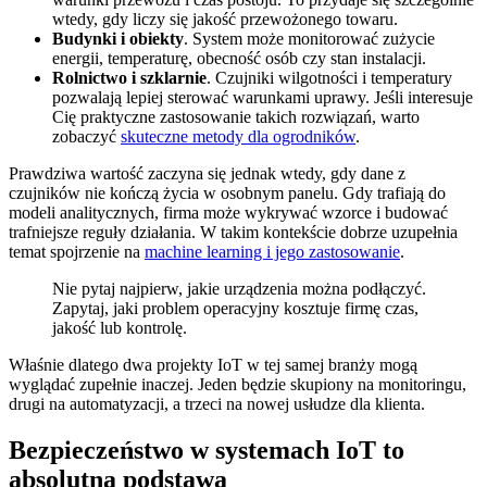
wtedy, gdy liczy się jakość przewożonego towaru.
Budynki i obiekty
. System może monitorować zużycie
energii, temperaturę, obecność osób czy stan instalacji.
Rolnictwo i szklarnie
. Czujniki wilgotności i temperatury
pozwalają lepiej sterować warunkami uprawy. Jeśli interesuje
Cię praktyczne zastosowanie takich rozwiązań, warto
zobaczyć
skuteczne metody dla ogrodników
.
Prawdziwa wartość zaczyna się jednak wtedy, gdy dane z
czujników nie kończą życia w osobnym panelu. Gdy trafiają do
modeli analitycznych, firma może wykrywać wzorce i budować
trafniejsze reguły działania. W takim kontekście dobrze uzupełnia
temat spojrzenie na
machine learning i jego zastosowanie
.
Nie pytaj najpierw, jakie urządzenia można podłączyć.
Zapytaj, jaki problem operacyjny kosztuje firmę czas,
jakość lub kontrolę.
Właśnie dlatego dwa projekty IoT w tej samej branży mogą
wyglądać zupełnie inaczej. Jeden będzie skupiony na monitoringu,
drugi na automatyzacji, a trzeci na nowej usłudze dla klienta.
Bezpieczeństwo w systemach IoT to
absolutna podstawa