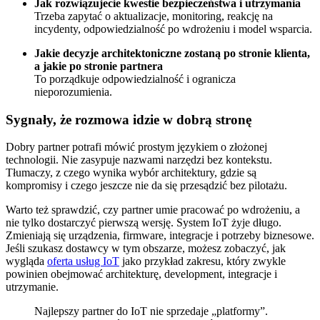
Jak rozwiązujecie kwestie bezpieczeństwa i utrzymania
Trzeba zapytać o aktualizacje, monitoring, reakcję na
incydenty, odpowiedzialność po wdrożeniu i model wsparcia.
Jakie decyzje architektoniczne zostaną po stronie klienta,
a jakie po stronie partnera
To porządkuje odpowiedzialność i ogranicza
nieporozumienia.
Sygnały, że rozmowa idzie w dobrą stronę
Dobry partner potrafi mówić prostym językiem o złożonej
technologii. Nie zasypuje nazwami narzędzi bez kontekstu.
Tłumaczy, z czego wynika wybór architektury, gdzie są
kompromisy i czego jeszcze nie da się przesądzić bez pilotażu.
Warto też sprawdzić, czy partner umie pracować po wdrożeniu, a
nie tylko dostarczyć pierwszą wersję. System IoT żyje długo.
Zmieniają się urządzenia, firmware, integracje i potrzeby biznesowe.
Jeśli szukasz dostawcy w tym obszarze, możesz zobaczyć, jak
wygląda
oferta usług IoT
jako przykład zakresu, który zwykle
powinien obejmować architekturę, development, integracje i
utrzymanie.
Najlepszy partner do IoT nie sprzedaje „platformy”.