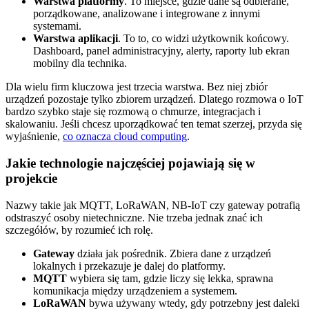
Warstwa platformy
. To miejsce, gdzie dane są odbierane,
porządkowane, analizowane i integrowane z innymi
systemami.
Warstwa aplikacji
. To to, co widzi użytkownik końcowy.
Dashboard, panel administracyjny, alerty, raporty lub ekran
mobilny dla technika.
Dla wielu firm kluczowa jest trzecia warstwa. Bez niej zbiór
urządzeń pozostaje tylko zbiorem urządzeń. Dlatego rozmowa o IoT
bardzo szybko staje się rozmową o chmurze, integracjach i
skalowaniu. Jeśli chcesz uporządkować ten temat szerzej, przyda się
wyjaśnienie,
co oznacza cloud computing
.
Jakie technologie najczęściej pojawiają się w
projekcie
Nazwy takie jak MQTT, LoRaWAN, NB‑IoT czy gateway potrafią
odstraszyć osoby nietechniczne. Nie trzeba jednak znać ich
szczegółów, by rozumieć ich rolę.
Gateway
działa jak pośrednik. Zbiera dane z urządzeń
lokalnych i przekazuje je dalej do platformy.
MQTT
wybiera się tam, gdzie liczy się lekka, sprawna
komunikacja między urządzeniem a systemem.
LoRaWAN
bywa używany wtedy, gdy potrzebny jest daleki