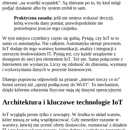
zbierane „na wszelki wypadek”. Są zbierane po to, by ktoś mógł
podjąć działanie albo by system zrobił to sam.
Praktyczna zasada:
jeśli nie umiesz wskazać decyzji,
którą wywoła dany pomiar, prawdopodobnie nie
potrzebujesz jeszcze tego czujnika.
W tym miejscu czytelnicy często się gubią. Pytają, czy IoT to to
samo co automatyka. Nie całkiem. Automatyka steruje procesem.
IoT dodaje do tego warstwę komunikacji, analizy i integracji z
szerszym środowiskiem IT. Pytają też, czy każde urządzenie z
dostępem do sieci jest elementem IoT. Też nie. Samo połączenie z
Internetem nie wystarcza. Liczy się zdolność do zbierania, wymiany
i wykorzystania danych w procesie biznesowym.
Dlatego poprawna odpowiedź na pytanie „internet rzeczy co to”
brzmi szerzej niż „sprzęt podłączony do Wi‑Fi”. To mechanizm,
dzięki któremu zdarzenia fizyczne stają się danymi operacyjnymi.
Architektura i kluczowe technologie IoT
IoT wygląda prosto tylko z zewnątrz. W środku to układ warstw,
które muszą ze sobą współpracować. Gdy menedżer rozumie te
warstwy, łatwiej mu ocenić oferty dostawców, rozmawiać z działem