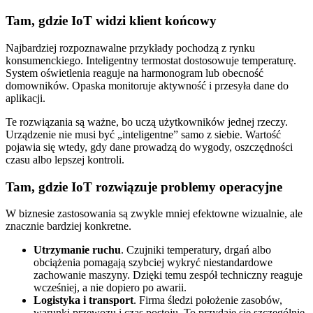
Tam, gdzie IoT widzi klient końcowy
Najbardziej rozpoznawalne przykłady pochodzą z rynku
konsumenckiego. Inteligentny termostat dostosowuje temperaturę.
System oświetlenia reaguje na harmonogram lub obecność
domowników. Opaska monitoruje aktywność i przesyła dane do
aplikacji.
Te rozwiązania są ważne, bo uczą użytkowników jednej rzeczy.
Urządzenie nie musi być „inteligentne” samo z siebie. Wartość
pojawia się wtedy, gdy dane prowadzą do wygody, oszczędności
czasu albo lepszej kontroli.
Tam, gdzie IoT rozwiązuje problemy operacyjne
W biznesie zastosowania są zwykle mniej efektowne wizualnie, ale
znacznie bardziej konkretne.
Utrzymanie ruchu
. Czujniki temperatury, drgań albo
obciążenia pomagają szybciej wykryć niestandardowe
zachowanie maszyny. Dzięki temu zespół techniczny reaguje
wcześniej, a nie dopiero po awarii.
Logistyka i transport
. Firma śledzi położenie zasobów,
warunki przewozu i czas postoju. To przydaje się szczególnie