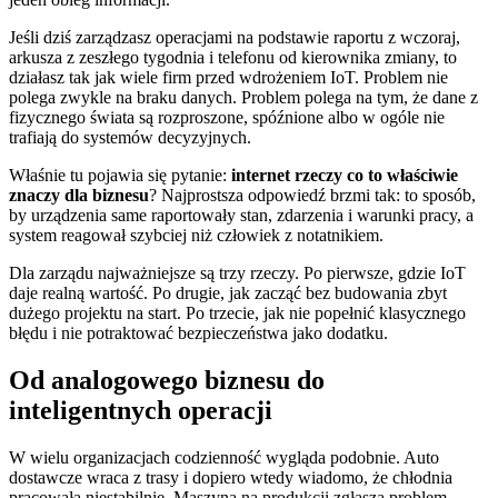
Jeśli dziś zarządzasz operacjami na podstawie raportu z wczoraj,
arkusza z zeszłego tygodnia i telefonu od kierownika zmiany, to
działasz tak jak wiele firm przed wdrożeniem IoT. Problem nie
polega zwykle na braku danych. Problem polega na tym, że dane z
fizycznego świata są rozproszone, spóźnione albo w ogóle nie
trafiają do systemów decyzyjnych.
Właśnie tu pojawia się pytanie:
internet rzeczy co to właściwie
znaczy dla biznesu
? Najprostsza odpowiedź brzmi tak: to sposób,
by urządzenia same raportowały stan, zdarzenia i warunki pracy, a
system reagował szybciej niż człowiek z notatnikiem.
Dla zarządu najważniejsze są trzy rzeczy. Po pierwsze, gdzie IoT
daje realną wartość. Po drugie, jak zacząć bez budowania zbyt
dużego projektu na start. Po trzecie, jak nie popełnić klasycznego
błędu i nie potraktować bezpieczeństwa jako dodatku.
Od analogowego biznesu do
inteligentnych operacji
W wielu organizacjach codzienność wygląda podobnie. Auto
dostawcze wraca z trasy i dopiero wtedy wiadomo, że chłodnia
pracowała niestabilnie. Maszyna na produkcji zgłasza problem