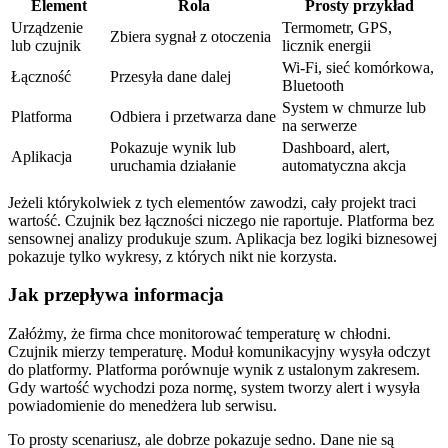
Element
Rola
Prosty przykład
Urządzenie
Termometr, GPS,
Zbiera sygnał z otoczenia
lub czujnik
licznik energii
Wi‑Fi, sieć komórkowa,
Łączność
Przesyła dane dalej
Bluetooth
System w chmurze lub
Platforma
Odbiera i przetwarza dane
na serwerze
Pokazuje wynik lub
Dashboard, alert,
Aplikacja
uruchamia działanie
automatyczna akcja
Jeżeli którykolwiek z tych elementów zawodzi, cały projekt traci
wartość. Czujnik bez łączności niczego nie raportuje. Platforma bez
sensownej analizy produkuje szum. Aplikacja bez logiki biznesowej
pokazuje tylko wykresy, z których nikt nie korzysta.
Jak przepływa informacja
Załóżmy, że firma chce monitorować temperaturę w chłodni.
Czujnik mierzy temperaturę. Moduł komunikacyjny wysyła odczyt
do platformy. Platforma porównuje wynik z ustalonym zakresem.
Gdy wartość wychodzi poza normę, system tworzy alert i wysyła
powiadomienie do menedżera lub serwisu.
To prosty scenariusz, ale dobrze pokazuje sedno. Dane nie są