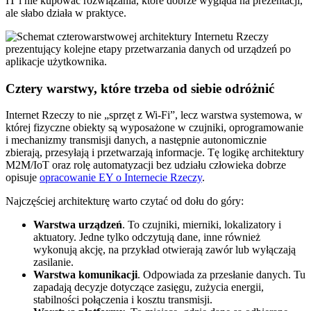
IT i nie kupować rozwiązania, które dobrze wygląda na prezentacji,
ale słabo działa w praktyce.
Cztery warstwy, które trzeba od siebie odróżnić
Internet Rzeczy to nie „sprzęt z Wi‑Fi”, lecz warstwa systemowa, w
której fizyczne obiekty są wyposażone w czujniki, oprogramowanie
i mechanizmy transmisji danych, a następnie autonomicznie
zbierają, przesyłają i przetwarzają informacje. Tę logikę architektury
M2M/IoT oraz rolę automatyzacji bez udziału człowieka dobrze
opisuje
opracowanie EY o Internecie Rzeczy
.
Najczęściej architekturę warto czytać od dołu do góry:
Warstwa urządzeń
. To czujniki, mierniki, lokalizatory i
aktuatory. Jedne tylko odczytują dane, inne również
wykonują akcję, na przykład otwierają zawór lub wyłączają
zasilanie.
Warstwa komunikacji
. Odpowiada za przesłanie danych. Tu
zapadają decyzje dotyczące zasięgu, zużycia energii,
stabilności połączenia i kosztu transmisji.