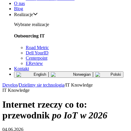
O nas
Blog
Realizacje
Wybrane realizacje
Outsourcing IT
Road Metric
Dell YourID
Centerpoint
EReview
Kontakt
English
Norwegian
Polski
Develos
/
Dzielimy się technologią
/
IT Knowledge
IT Knowledge
Internet rzeczy co to:
przewodnik
po IoT w 2026
04.06.2026