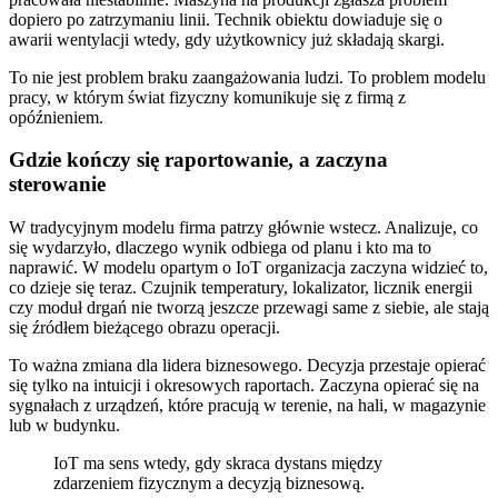
dopiero po zatrzymaniu linii. Technik obiektu dowiaduje się o
awarii wentylacji wtedy, gdy użytkownicy już składają skargi.
To nie jest problem braku zaangażowania ludzi. To problem modelu
pracy, w którym świat fizyczny komunikuje się z firmą z
opóźnieniem.
Gdzie kończy się raportowanie, a zaczyna
sterowanie
W tradycyjnym modelu firma patrzy głównie wstecz. Analizuje, co
się wydarzyło, dlaczego wynik odbiega od planu i kto ma to
naprawić. W modelu opartym o IoT organizacja zaczyna widzieć to,
co dzieje się teraz. Czujnik temperatury, lokalizator, licznik energii
czy moduł drgań nie tworzą jeszcze przewagi same z siebie, ale stają
się źródłem bieżącego obrazu operacji.
To ważna zmiana dla lidera biznesowego. Decyzja przestaje opierać
się tylko na intuicji i okresowych raportach. Zaczyna opierać się na
sygnałach z urządzeń, które pracują w terenie, na hali, w magazynie
lub w budynku.
IoT ma sens wtedy, gdy skraca dystans między
zdarzeniem fizycznym a decyzją biznesową.