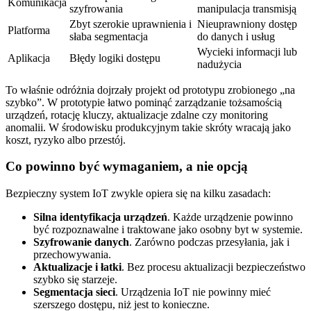
Komunikacja
szyfrowania
manipulacja transmisją
Zbyt szerokie uprawnienia i
Nieuprawniony dostęp
Platforma
słaba segmentacja
do danych i usług
Wycieki informacji lub
Aplikacja
Błędy logiki dostępu
nadużycia
To właśnie odróżnia dojrzały projekt od prototypu zrobionego „na
szybko”. W prototypie łatwo pominąć zarządzanie tożsamością
urządzeń, rotację kluczy, aktualizacje zdalne czy monitoring
anomalii. W środowisku produkcyjnym takie skróty wracają jako
koszt, ryzyko albo przestój.
Co powinno być wymaganiem, a nie opcją
Bezpieczny system IoT zwykle opiera się na kilku zasadach:
Silna identyfikacja urządzeń
. Każde urządzenie powinno
być rozpoznawalne i traktowane jako osobny byt w systemie.
Szyfrowanie danych
. Zarówno podczas przesyłania, jak i
przechowywania.
Aktualizacje i łatki
. Bez procesu aktualizacji bezpieczeństwo
szybko się starzeje.
Segmentacja sieci
. Urządzenia IoT nie powinny mieć
szerszego dostępu, niż jest to konieczne.