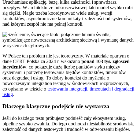
Uruchamiasz aplikację, bazę, kilka zależności i sprawdzasz
przepływ. W architekturze mikroserwisowej taki model szybko robi
się ciężki. Nagle trzeba koordynować wiele usług, wersji
kontraktów, asynchroniczne komunikaty i zależności od systemów,
nad którymi zespół nie ma pełnej kontroli.
W Polsce ten problem nie jest teoretyczny. W materiale opartym o
dane CERT Polska za 2024 r. wskazano
ponad 103 tys. zgłoszeń
incydentów
, co pokazuje dużą liczbę punktów styku między
systemami i potrzebę testowania błędów kontraktów, timeoutów
oraz degradacji usług. To dobry kontekst do myślenia o
nowoczesnym integration testing w środowiskach rozproszonych,
co opisano w tekście o
testowaniu integracji, timeoutach i degradacji
usług
.
Dlaczego klasyczne podejście nie wystarcza
Jeśli do każdego testu próbujesz podnieść cały ekosystem usług,
pipeline szybko zwalnia. Do tego dochodzi niestabilność środowisk,
zależność od danych testowych i trudność w odtworzeniu błędów.