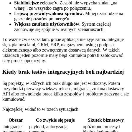
Stabilniejsze release'y
. Zespół nie wypycha zmian „na
wiarę”, że wszystko zagra po połączeniu.
Lepszą przewidywalność sprintów
. Mniej czasu idzie na
gaszenie pożarów po merge'u.
Większe zaufanie użytkowników
. System częściej
zachowuje się spójnie w realnych scenariuszach.
To ważne zwłaszcza tam, gdzie aplikacja nie żyje sama. Integruje
się z płatnościami, CRM, ERP, magazynem, usługą podpisu
elektronicznego albo zewnętrznym dostawcą danych. W takich
układach jeden pozornie mały błąd kontraktu potrafi zablokować
cały proces operacyjny.
Kiedy brak testów integracyjnych boli najbardziej
Są projekty, w których ich brak długo nie jest widoczny. Potem
przychodzi pierwszy większy release, migracja, zmiana dostawcy
API albo równoległa praca kilku zespołów i problemy zaczynają się
kumulować.
Najczęściej widać to w trzech sytuacjach:
Obszar
Co zwykle się psuje
Skutek biznesowy
Integracje
payload, autoryzacja,
opóźnione procesy i
zewnętrzne
timeouty
błędy użytkownika