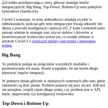
CircleCI wskazuje, że testy jednostkowe działają zwykle w
milisekundach, podczas gdy testy integracyjne trwają sekundy lub
dłużej z powodu konfiguracji i operacji I/O. Z kolei GeeksforGeeks
opisuje właśnie te strategie oraz użycie stubów i driverów w
kontrolowanym środowisku testowym, co zostało zebrane w
artykule CircleCI o
różnicach między unit testing i integration
testing
.
Big Bang
To podejście polega na połączeniu wszystkich modułów i
przetestowaniu ich naraz. Brzmi wygodnie, bo nie trzeba długo
planować etapów integracji.
W praktyce działa głównie w mniejszych systemach albo tam, gdzie
zależności są dość proste. Problem pojawia się przy awarii. Jeśli test
nie przejdzie, zespół często długo szuka, czy problem jest w API,
bazie, mapowaniu czy konfiguracji środowiska.
Top-Down i Bottom-Up