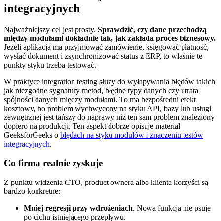
integracyjnych
Najważniejszy cel jest prosty.
Sprawdzić, czy dane przechodzą
między modułami dokładnie tak, jak zakłada proces biznesowy.
Jeżeli aplikacja ma przyjmować zamówienie, księgować płatność,
wysłać dokument i zsynchronizować status z ERP, to właśnie te
punkty styku trzeba testować.
W praktyce integration testing służy do wyłapywania błędów takich
jak niezgodne sygnatury metod, błędne typy danych czy utrata
spójności danych między modułami. To ma bezpośredni efekt
kosztowy, bo problem wychwycony na styku API, bazy lub usługi
zewnętrznej jest tańszy do naprawy niż ten sam problem znaleziony
dopiero na produkcji. Ten aspekt dobrze opisuje materiał
GeeksforGeeks o
błędach na styku modułów i znaczeniu testów
integracyjnych
.
Co firma realnie zyskuje
Z punktu widzenia CTO, product ownera albo klienta korzyści są
bardzo konkretne:
Mniej regresji przy wdrożeniach
. Nowa funkcja nie psuje
po cichu istniejącego przepływu.