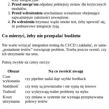
Przed merge'em
odpalasz pełniejszy zestaw dla krytycznych
modułów.
Przed wdrożeniem
uruchamiasz scenariusze obejmujące
najważniejsze zależności zewnętrzne.
Po wdrożeniu
trzymasz wąski smoke test, żeby upewnić się,
że podstawowe integracje żyją.
Co mierzyć, żeby nie przepalać budżetu
Nie warto wrzucać integration testing do CI/CD i zakładać, że samo
„posiadanie testów” rozwiązuje problem. Trzeba jeszcze ocenić, czy
ich utrzymanie ma sens.
Patrzę zwykle na cztery rzeczy:
Obszar
Na co zwrócić uwagę
Czas
czy pipeline nadal daje szybki feedback
wykonania
Stabilność
czy testy są powtarzalne i nie sypią się losowo
Trafność
czy wykrywają realne problemy na styku
Koszt
czy zmiana w systemie nie wymaga przepisywania
utrzymania
połowy testów