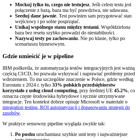
Mockuj tylko to, czego nie testujesz
. Jeśli celem testu jest
połączenie z bazą, baza ma być prawdziwa, nie udawana.
Seeduj dane jawnie
. Test powinien sam przygotować stan
wejściowy i po sobie posprzątać.
Unikaj wspólnego stanu między testami
. Współdzielona
baza bez resetu szybko prowadzi do niestabilności.
Nazywaj testy po zachowaniu
. Nie po klasie, tylko po
scenariuszu biznesowym.
Gdzie umieścić je w pipeline
IBM podkreśla, że automatyzacja testów integracyjnych jest ważną
częścią CI/CD, bo pozwala wykrywać i naprawiać problemy przed
wdrożeniem. To ma szczególne znaczenie w Polsce, gdzie według
Eurostatu z 2024 r. tylko
33% polskich przedsiębiorstw
korzystało z usług cloud computing
, przy średniej UE
45.2%
, co
oznacza częste środowiska hybrydowe i ręcznie utrzymywane
integracje. Ten kontekst dobrze opisuje Microsoft w materiale o
integration testing, ROI automatyzacji i dopasowaniu strategii do
zasobów
.
W praktyce sensowny pipeline wygląda zwykle tak:
Po pushu
uruchamiasz szybkie unit testy i najważniejsze
testy integracyjne.