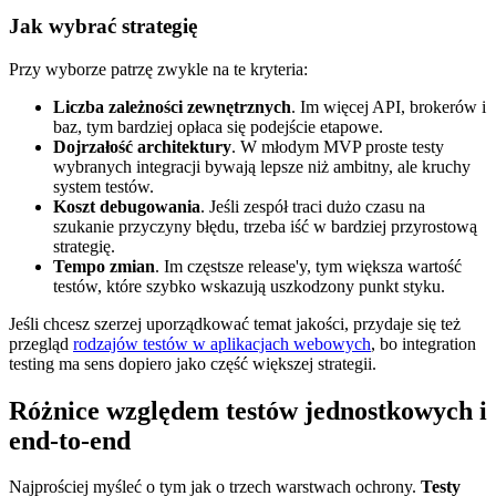
Jak wybrać strategię
Przy wyborze patrzę zwykle na te kryteria:
Liczba zależności zewnętrznych
. Im więcej API, brokerów i
baz, tym bardziej opłaca się podejście etapowe.
Dojrzałość architektury
. W młodym MVP proste testy
wybranych integracji bywają lepsze niż ambitny, ale kruchy
system testów.
Koszt debugowania
. Jeśli zespół traci dużo czasu na
szukanie przyczyny błędu, trzeba iść w bardziej przyrostową
strategię.
Tempo zmian
. Im częstsze release'y, tym większa wartość
testów, które szybko wskazują uszkodzony punkt styku.
Jeśli chcesz szerzej uporządkować temat jakości, przydaje się też
przegląd
rodzajów testów w aplikacjach webowych
, bo integration
testing ma sens dopiero jako część większej strategii.
Różnice względem testów jednostkowych i
end-to-end
Najprościej myśleć o tym jak o trzech warstwach ochrony.
Testy