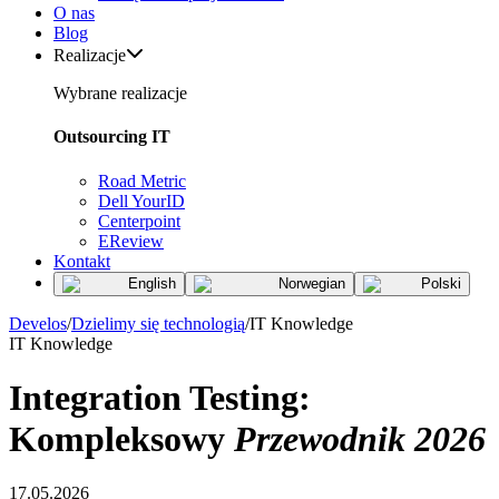
O nas
Blog
Realizacje
Wybrane realizacje
Outsourcing IT
Road Metric
Dell YourID
Centerpoint
EReview
Kontakt
English
Norwegian
Polski
Develos
/
Dzielimy się technologią
/
IT Knowledge
IT Knowledge
Integration Testing:
Kompleksowy
Przewodnik 2026
17.05.2026