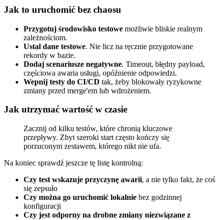
Jak to uruchomić bez chaosu
Przygotuj środowisko testowe
możliwie bliskie realnym
zależnościom.
Ustal dane testowe
. Nie licz na ręcznie przygotowane
rekordy w bazie.
Dodaj scenariusze negatywne
. Timeout, błędny payload,
częściowa awaria usługi, opóźnienie odpowiedzi.
Wepnij testy do CI/CD
tak, żeby blokowały ryzykowne
zmiany przed merge'em lub wdrożeniem.
Jak utrzymać wartość w czasie
Zacznij od kilku testów, które chronią kluczowe
przepływy. Zbyt szeroki start często kończy się
porzuconym zestawem, którego nikt nie ufa.
Na koniec sprawdź jeszcze tę listę kontrolną:
Czy test wskazuje przyczynę awarii
, a nie tylko fakt, że coś
się zepsuło
Czy można go uruchomić lokalnie
bez godzinnej
konfiguracji
Czy jest odporny na drobne zmiany niezwiązane z