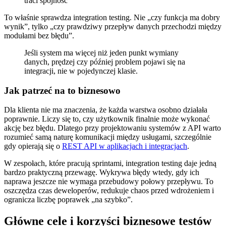
traci spójność
To właśnie sprawdza integration testing. Nie „czy funkcja ma dobry
wynik”, tylko „czy prawdziwy przepływ danych przechodzi między
modułami bez błędu”.
Jeśli system ma więcej niż jeden punkt wymiany
danych, prędzej czy później problem pojawi się na
integracji, nie w pojedynczej klasie.
Jak patrzeć na to biznesowo
Dla klienta nie ma znaczenia, że każda warstwa osobno działała
poprawnie. Liczy się to, czy użytkownik finalnie może wykonać
akcję bez błędu. Dlatego przy projektowaniu systemów z API warto
rozumieć samą naturę komunikacji między usługami, szczególnie
gdy opierają się o
REST API w aplikacjach i integracjach
.
W zespołach, które pracują sprintami, integration testing daje jedną
bardzo praktyczną przewagę. Wykrywa błędy wtedy, gdy ich
naprawa jeszcze nie wymaga przebudowy połowy przepływu. To
oszczędza czas deweloperów, redukuje chaos przed wdrożeniem i
ogranicza liczbę poprawek „na szybko”.
Główne cele i korzyści biznesowe testów