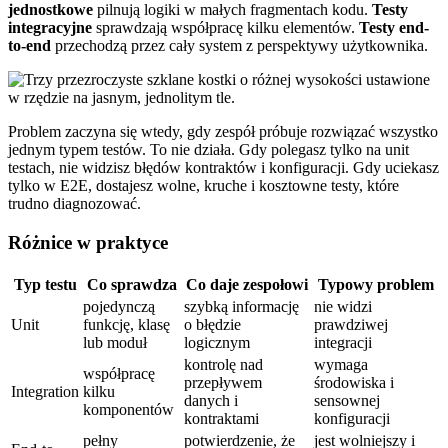
jednostkowe
pilnują logiki w małych fragmentach kodu.
Testy
integracyjne
sprawdzają współpracę kilku elementów.
Testy end-
to-end
przechodzą przez cały system z perspektywy użytkownika.
Problem zaczyna się wtedy, gdy zespół próbuje rozwiązać wszystko
jednym typem testów. To nie działa. Gdy polegasz tylko na unit
testach, nie widzisz błędów kontraktów i konfiguracji. Gdy uciekasz
tylko w E2E, dostajesz wolne, kruche i kosztowne testy, które
trudno diagnozować.
Różnice w praktyce
Typ testu
Co sprawdza
Co daje zespołowi
Typowy problem
pojedynczą
szybką informację
nie widzi
Unit
funkcję, klasę
o błędzie
prawdziwej
lub moduł
logicznym
integracji
kontrolę nad
wymaga
współpracę
przepływem
środowiska i
Integration
kilku
danych i
sensownej
komponentów
kontraktami
konfiguracji
pełny
potwierdzenie, że
jest wolniejszy i