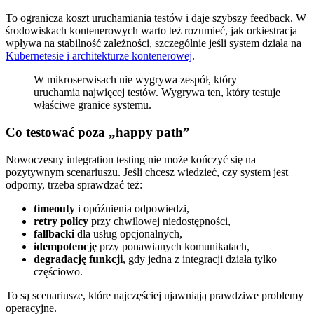
To ogranicza koszt uruchamiania testów i daje szybszy feedback. W
środowiskach kontenerowych warto też rozumieć, jak orkiestracja
wpływa na stabilność zależności, szczególnie jeśli system działa na
Kubernetesie i architekturze kontenerowej
.
W mikroserwisach nie wygrywa zespół, który
uruchamia najwięcej testów. Wygrywa ten, który testuje
właściwe granice systemu.
Co testować poza „happy path”
Nowoczesny integration testing nie może kończyć się na
pozytywnym scenariuszu. Jeśli chcesz wiedzieć, czy system jest
odporny, trzeba sprawdzać też:
timeouty
i opóźnienia odpowiedzi,
retry policy
przy chwilowej niedostępności,
fallbacki
dla usług opcjonalnych,
idempotencję
przy ponawianych komunikatach,
degradację funkcji
, gdy jedna z integracji działa tylko
częściowo.
To są scenariusze, które najczęściej ujawniają prawdziwe problemy
operacyjne.