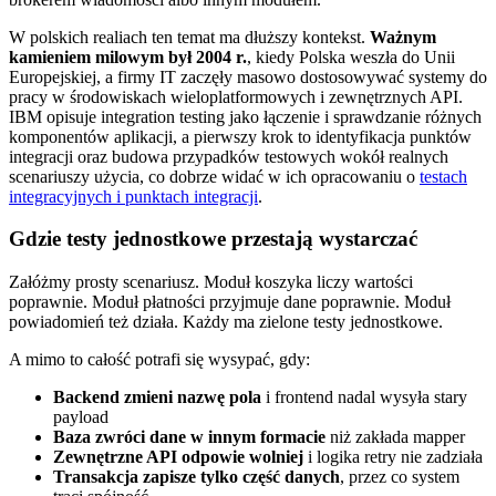
W polskich realiach ten temat ma dłuższy kontekst.
Ważnym
kamieniem milowym był 2004 r.
, kiedy Polska weszła do Unii
Europejskiej, a firmy IT zaczęły masowo dostosowywać systemy do
pracy w środowiskach wieloplatformowych i zewnętrznych API.
IBM opisuje integration testing jako łączenie i sprawdzanie różnych
komponentów aplikacji, a pierwszy krok to identyfikacja punktów
integracji oraz budowa przypadków testowych wokół realnych
scenariuszy użycia, co dobrze widać w ich opracowaniu o
testach
integracyjnych i punktach integracji
.
Gdzie testy jednostkowe przestają wystarczać
Załóżmy prosty scenariusz. Moduł koszyka liczy wartości
poprawnie. Moduł płatności przyjmuje dane poprawnie. Moduł
powiadomień też działa. Każdy ma zielone testy jednostkowe.
A mimo to całość potrafi się wysypać, gdy:
Backend zmieni nazwę pola
i frontend nadal wysyła stary
payload
Baza zwróci dane w innym formacie
niż zakłada mapper
Zewnętrzne API odpowie wolniej
i logika retry nie zadziała
Transakcja zapisze tylko część danych
, przez co system