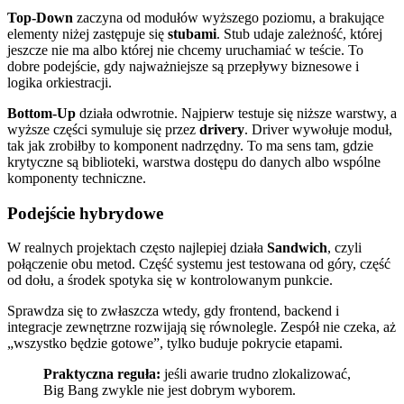
Top-Down
zaczyna od modułów wyższego poziomu, a brakujące
elementy niżej zastępuje się
stubami
. Stub udaje zależność, której
jeszcze nie ma albo której nie chcemy uruchamiać w teście. To
dobre podejście, gdy najważniejsze są przepływy biznesowe i
logika orkiestracji.
Bottom-Up
działa odwrotnie. Najpierw testuje się niższe warstwy, a
wyższe części symuluje się przez
drivery
. Driver wywołuje moduł,
tak jak zrobiłby to komponent nadrzędny. To ma sens tam, gdzie
krytyczne są biblioteki, warstwa dostępu do danych albo wspólne
komponenty techniczne.
Podejście hybrydowe
W realnych projektach często najlepiej działa
Sandwich
, czyli
połączenie obu metod. Część systemu jest testowana od góry, część
od dołu, a środek spotyka się w kontrolowanym punkcie.
Sprawdza się to zwłaszcza wtedy, gdy frontend, backend i
integracje zewnętrzne rozwijają się równolegle. Zespół nie czeka, aż
„wszystko będzie gotowe”, tylko buduje pokrycie etapami.
Praktyczna reguła:
jeśli awarie trudno zlokalizować,
Big Bang zwykle nie jest dobrym wyborem.