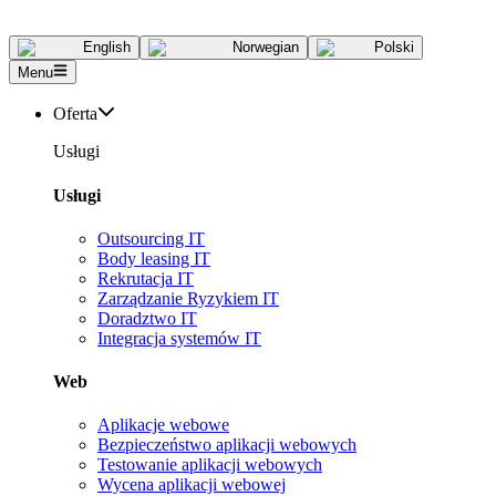
English
Norwegian
Polski
Menu
Oferta
Usługi
Usługi
Outsourcing IT
Body leasing IT
Rekrutacja IT
Zarządzanie Ryzykiem IT
Doradztwo IT
Integracja systemów IT
Web
Aplikacje webowe
Bezpieczeństwo aplikacji webowych
Testowanie aplikacji webowych
Wycena aplikacji webowej