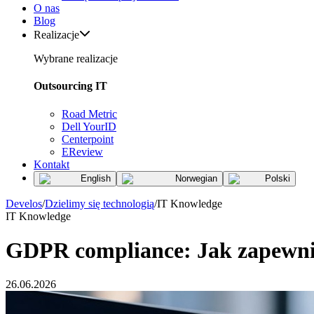
O nas
Blog
Realizacje
Wybrane realizacje
Outsourcing IT
Road Metric
Dell YourID
Centerpoint
EReview
Kontakt
English
Norwegian
Polski
Develos
/
Dzielimy się technologią
/
IT Knowledge
IT Knowledge
GDPR compliance: Jak zapewni
26.06.2026