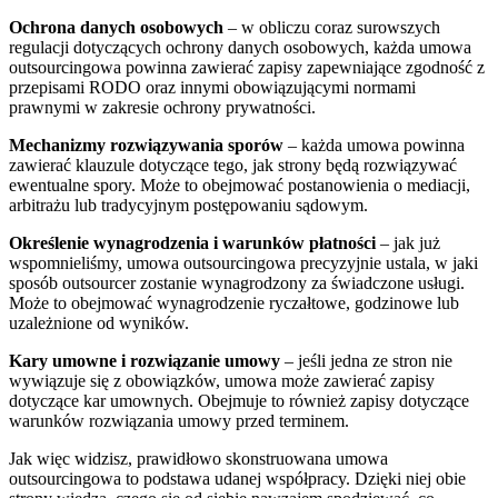
Ochrona danych osobowych
– w obliczu coraz surowszych
regulacji dotyczących ochrony danych osobowych, każda umowa
outsourcingowa powinna zawierać zapisy zapewniające zgodność z
przepisami RODO oraz innymi obowiązującymi normami
prawnymi w zakresie ochrony prywatności.
Mechanizmy rozwiązywania sporów
– każda umowa powinna
zawierać klauzule dotyczące tego, jak strony będą rozwiązywać
ewentualne spory. Może to obejmować postanowienia o mediacji,
arbitrażu lub tradycyjnym postępowaniu sądowym.
Określenie wynagrodzenia i warunków płatności
– jak już
wspomnieliśmy, umowa outsourcingowa precyzyjnie ustala, w jaki
sposób outsourcer zostanie wynagrodzony za świadczone usługi.
Może to obejmować wynagrodzenie ryczałtowe, godzinowe lub
uzależnione od wyników.
Kary umowne i rozwiązanie umowy
– jeśli jedna ze stron nie
wywiązuje się z obowiązków, umowa może zawierać zapisy
dotyczące kar umownych. Obejmuje to również zapisy dotyczące
warunków rozwiązania umowy przed terminem.
Jak więc widzisz, prawidłowo skonstruowana umowa
outsourcingowa to podstawa udanej współpracy. Dzięki niej obie