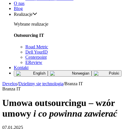
O nas
Blog
Realizacje
Wybrane realizacje
Outsourcing IT
Road Metric
Dell YourID
Centerpoint
EReview
Kontakt
English
Norwegian
Polski
Develos
/
Dzielimy się technologią
/
Branza IT
Branza IT
Umowa outsourcingu – wzór
umowy
i co powinna zawierać
07.01.2025