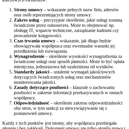
Strony umowy
– wskazanie pełnych nazw firm, adresów
oraz osób reprezentujących strony umowy.
Zakres usług
– precyzyjnie określenie, jakie usługi zostaną
świadczone przez outsourcera. Może to obejmować np.
obsługę IT, wsparcie techniczne, zarządzanie kadrami czy
prowadzenie księgowości.
Czas trwania umowy
– wskazanie, jak długo będzie
obowiązywała współpraca oraz ewentualne warunki jej
przedłużenia lub rozwiązania.
Wynagrodzenie
– określenie wysokości wynagrodzenia za
świadczone usługi oraz sposób płatności. Może to być opłata
miesięczna, jednorazowa lub uzależniona od wyników.
Standardy jakości
– ustalenie wymagań jakościowych
dotyczących świadczonych usług oraz mechanizmów
monitorowania jakości.
Zasady dotyczące poufności
– klauzule o zachowaniu
poufności w zakresie informacji przekazywanych w ramach
współpracy.
Odpowiedzialność
– określenie zakresu odpowiedzialności
obu stron, w tym sankcji za niewywiązywanie się z
postanowień umowy.
Każdy z tych punktów jest istotny, aby współpraca przebiegała
płynnie i bez zakłóceń. Dokument umowy nie tylko określa prawa i