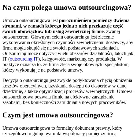
Na czym polega umowa outsourcingowa?
Umowa outsourcingowa jest
porozumieniem pomiędzy dwiema
stronami, w ramach którego jedna z nich przekazuje część
swoich obowiązków lub usług zewnętrznej firmie
, zwanej
outsourcerem. Głównym celem outsourcingu jest zlecenie
wykonywania określonych czynności zewnętrznemu dostawcy, aby
firma mogła skupić się na swoich podstawowych zadaniach.
Outsourcing może dotyczyć wielu obszarów działalności, takich jak
IT (
outsourcing IT
), księgowość, marketing czy produkcja. W
praktyce oznacza to, że firma zleca swoje obowiązki specjalistom,
którzy wykonują je na podstawie umowy.
Decyzja o outsourcingu jest zwykle podyktowana chęcią obniżenia
kosztów operacyjnych, uzyskania dostępu do ekspertów w danej
dziedzinie, a także optymalizacji procesów wewnętrznych. Umowa
outsourcingowa pozwala firmie na efektywne zarządzanie
zasobami, bez konieczności zatrudniania nowych pracowników.
Czym jest umowa outsourcingowa?
Umowa outsourcingowa to formalny dokument prawny, który
szczegółowo reguluje warunki współpracy pomiędzy firmą