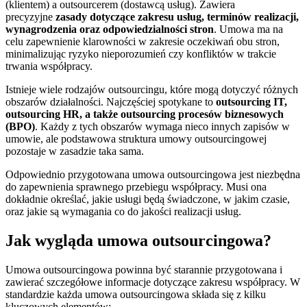
(klientem) a outsourcerem (dostawcą usług). Zawiera
precyzyjne
zasady dotyczące zakresu usług, terminów realizacji,
wynagrodzenia oraz odpowiedzialności stron
. Umowa ma na
celu zapewnienie klarowności w zakresie oczekiwań obu stron,
minimalizując ryzyko nieporozumień czy konfliktów w trakcie
trwania współpracy.
Istnieje wiele rodzajów outsourcingu, które mogą dotyczyć różnych
obszarów działalności. Najczęściej spotykane to
outsourcing IT,
outsourcing HR, a także outsourcing procesów biznesowych
(BPO)
. Każdy z tych obszarów wymaga nieco innych zapisów w
umowie, ale podstawowa struktura umowy outsourcingowej
pozostaje w zasadzie taka sama.
Odpowiednio przygotowana umowa outsourcingowa jest niezbędna
do zapewnienia sprawnego przebiegu współpracy. Musi ona
dokładnie określać, jakie usługi będą świadczone, w jakim czasie,
oraz jakie są wymagania co do jakości realizacji usług.
Jak wygląda umowa outsourcingowa?
Umowa outsourcingowa powinna być starannie przygotowana i
zawierać szczegółowe informacje dotyczące zakresu współpracy. W
standardzie każda umowa outsourcingowa składa się z kilku
kluczowych elementów: