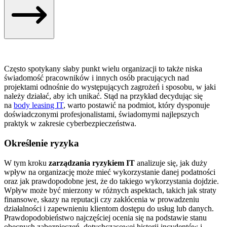
Często spotykany słaby punkt wielu organizacji to także niska
świadomość pracowników i innych osób pracujących nad
projektami odnośnie do występujących zagrożeń i sposobu, w jaki
należy działać, aby ich unikać. Stąd na przykład decydując się
na
body leasing IT
, warto postawić na podmiot, który dysponuje
doświadczonymi profesjonalistami, świadomymi najlepszych
praktyk w zakresie cyberbezpieczeństwa.
Określenie ryzyka
W tym kroku
zarządzania ryzykiem IT
analizuje się, jak duży
wpływ na organizację może mieć wykorzystanie danej podatności
oraz jak prawdopodobne jest, że do takiego wykorzystania dojdzie.
Wpływ może być mierzony w różnych aspektach, takich jak straty
finansowe, skazy na reputacji czy zakłócenia w prowadzeniu
działalności i zapewnieniu klientom dostępu do usług lub danych.
Prawdopodobieństwo najczęściej ocenia się na podstawie stanu
obecnych zabezpieczeń, dotychczasowej historii incydentów i