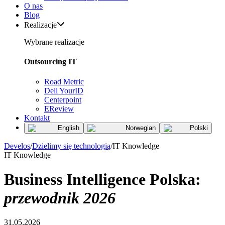
O nas
Blog
Realizacje
Wybrane realizacje
Outsourcing IT
Road Metric
Dell YourID
Centerpoint
EReview
Kontakt
English
Norwegian
Polski
Develos
/
Dzielimy się technologią
/
IT Knowledge
IT Knowledge
Business Intelligence Polska:
przewodnik 2026
31.05.2026