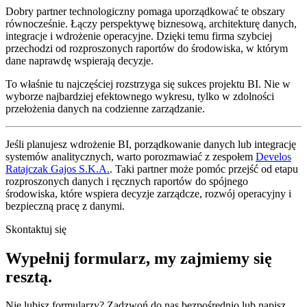
Dobry partner technologiczny pomaga uporządkować te obszary
równocześnie. Łączy perspektywę biznesową, architekturę danych,
integracje i wdrożenie operacyjne. Dzięki temu firma szybciej
przechodzi od rozproszonych raportów do środowiska, w którym
dane naprawdę wspierają decyzje.
To właśnie tu najczęściej rozstrzyga się sukces projektu BI. Nie w
wyborze najbardziej efektownego wykresu, tylko w zdolności
przełożenia danych na codzienne zarządzanie.
Jeśli planujesz wdrożenie BI, porządkowanie danych lub integrację
systemów analitycznych, warto porozmawiać z zespołem
Develos
Ratajczak Gajos S.K.A.
. Taki partner może pomóc przejść od etapu
rozproszonych danych i ręcznych raportów do spójnego
środowiska, które wspiera decyzje zarządcze, rozwój operacyjny i
bezpieczną pracę z danymi.
Skontaktuj się
Wypełnij formularz,
my zajmiemy się
resztą.
Nie lubisz formularzy? Zadzwoń do nas bezpośrednio lub napisz