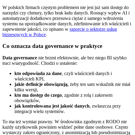
W polskich firmach częstym problemem nie jest już sam dostęp do
narzędzi czy chmury, tylko brak ładu danych. Rosnący wpływ AI i
automatyzacji dodatkowo przesuwa ciężar z samego wdrożenia
systemu na uporządkowanie danych, zdefiniowanie ich właścicieli i
zapewnienie jakości, co opisano w
raporcie o sektorze usług
biznesowych w Polsce
.
Co oznacza data governance w praktyce
Data governance
nie brzmi efektownie, ale bez niego BI szybko
traci wiarygodność. Chodzi o ustalenie:
kto odpowiada za dane
, czyli właścicieli danych i
właścicieli KPI,
jakie definicje obowiązują
, żeby ten sam wskaźnik nie miał
kilku wersji,
kto ma dostęp do czego
, zgodnie z rolą i zakresem
obowiązków,
jak kontrolowana jest jakość danych
, zwłaszcza przy
integracji wielu systemów.
To ma też wymiar prawny. W środowisku zgodnym z RODO nie
każdy użytkownik powinien widzieć pełne dane osobowe. Często
wystarczy zakres ograniczony, z anonimizacją lub pseudonimizacją