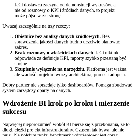
Jeśli dostawca zaczyna od demonstracji wykresów, a
nie od rozmowy o KPI i źródłach danych, to projekt
może pójść w złą stronę.
Uważaj szczególnie na trzy rzeczy:
Obietnice bez analizy danych źródłowych
. Bez
sprawdzenia jakości danych trudno uczciwie planować
zakres.
Brak rozmowy o właścicielach danych
. Jeśli nikt nie
odpowiada za definicje KPI, raporty szybko przestaną być
spójne.
Skupienie wyłącznie na narzędziu
. Platforma jest ważna,
ale wartość projektu tworzy architektura, proces i adopcja.
Dobry partner nie sprzedaje tylko dashboardów. Pomaga zbudować
system zarządczy oparty na danych.
Wdrożenie BI krok po kroku i mierzenie
sukcesu
Najwięcej nieporozumień wokół BI bierze się z przekonania, że to
długi, ciężki projekt infrastrukturalny. Czasem tak bywa, ale nie
musi. Na polskim rynku benchmark wdrożeniowy jest coraz