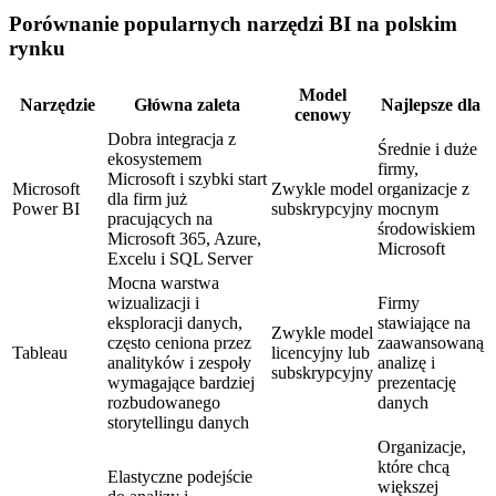
Porównanie popularnych narzędzi BI na polskim
rynku
Model
Narzędzie
Główna zaleta
Najlepsze dla
cenowy
Dobra integracja z
Średnie i duże
ekosystemem
firmy,
Microsoft i szybki start
Microsoft
Zwykle model
organizacje z
dla firm już
Power BI
subskrypcyjny
mocnym
pracujących na
środowiskiem
Microsoft 365, Azure,
Microsoft
Excelu i SQL Server
Mocna warstwa
wizualizacji i
Firmy
eksploracji danych,
stawiające na
Zwykle model
często ceniona przez
zaawansowaną
Tableau
licencyjny lub
analityków i zespoły
analizę i
subskrypcyjny
wymagające bardziej
prezentację
rozbudowanego
danych
storytellingu danych
Organizacje,
które chcą
Elastyczne podejście
większej