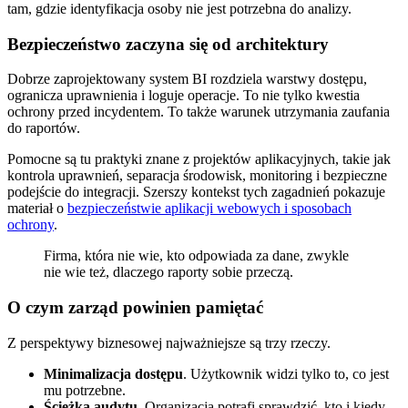
tam, gdzie identyfikacja osoby nie jest potrzebna do analizy.
Bezpieczeństwo zaczyna się od architektury
Dobrze zaprojektowany system BI rozdziela warstwy dostępu,
ogranicza uprawnienia i loguje operacje. To nie tylko kwestia
ochrony przed incydentem. To także warunek utrzymania zaufania
do raportów.
Pomocne są tu praktyki znane z projektów aplikacyjnych, takie jak
kontrola uprawnień, separacja środowisk, monitoring i bezpieczne
podejście do integracji. Szerszy kontekst tych zagadnień pokazuje
materiał o
bezpieczeństwie aplikacji webowych i sposobach
ochrony
.
Firma, która nie wie, kto odpowiada za dane, zwykle
nie wie też, dlaczego raporty sobie przeczą.
O czym zarząd powinien pamiętać
Z perspektywy biznesowej najważniejsze są trzy rzeczy.
Minimalizacja dostępu
. Użytkownik widzi tylko to, co jest
mu potrzebne.
Ścieżka audytu
. Organizacja potrafi sprawdzić, kto i kiedy