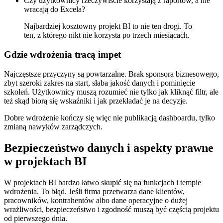
Czy użytkownicy rzeczywiście korzystają z raportów, a nie
wracają do Excela?
Najbardziej kosztowny projekt BI to nie ten drogi. To
ten, z którego nikt nie korzysta po trzech miesiącach.
Gdzie wdrożenia tracą impet
Najczęstsze przyczyny są powtarzalne. Brak sponsora biznesowego,
zbyt szeroki zakres na start, słaba jakość danych i pominięcie
szkoleń. Użytkownicy muszą rozumieć nie tylko jak kliknąć filtr, ale
też skąd biorą się wskaźniki i jak przekładać je na decyzje.
Dobre wdrożenie kończy się więc nie publikacją dashboardu, tylko
zmianą nawyków zarządczych.
Bezpieczeństwo danych i aspekty prawne
w projektach BI
W projektach BI bardzo łatwo skupić się na funkcjach i tempie
wdrożenia. To błąd. Jeśli firma przetwarza dane klientów,
pracowników, kontrahentów albo dane operacyjne o dużej
wrażliwości, bezpieczeństwo i zgodność muszą być częścią projektu
od pierwszego dnia.