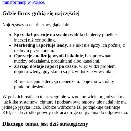
transformacji w Polsce
.
Gdzie firmy gubią się najczęściej
Najczęstszy scenariusz wygląda tak:
Sprzedaż pracuje na swoim widoku
i mierzy pipeline
inaczej niż controlling.
Marketing raportuje leady
, ale nikt nie łączy ich później z
realnym przychodem.
Operacje analizują wyniki lokalnie
, bez porównania
między oddziałami, produktami albo kanałami.
Zarząd dostaje raport po czasie
, więc widzi problem
dopiero wtedy, gdy skutki są już widoczne w wyniku.
BI nie zastępuje decyzji menedżera. Daje mu wspólny
punkt odniesienia.
W polskich realiach to szczególnie ważne, bo wiele organizacji ma
już kilka systemów, chmurę i podstawowe raporty, ale nadal nie ma
jednego języka liczb. Dobrze wdrożone BI porządkuje definicje
KPI, ustala źródło prawdy i skraca drogę od pytania do odpowiedzi.
Dlaczego temat jest dziś strategiczny