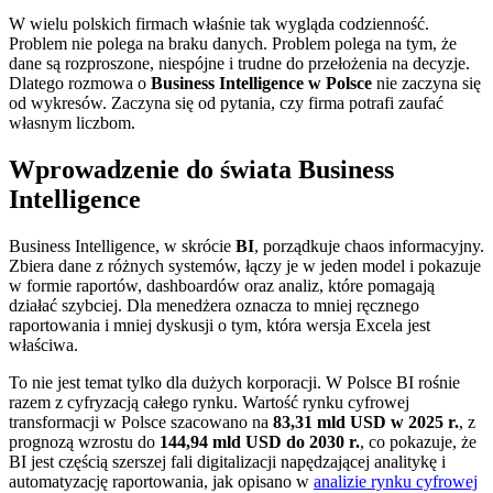
W wielu polskich firmach właśnie tak wygląda codzienność.
Problem nie polega na braku danych. Problem polega na tym, że
dane są rozproszone, niespójne i trudne do przełożenia na decyzje.
Dlatego rozmowa o
Business Intelligence w Polsce
nie zaczyna się
od wykresów. Zaczyna się od pytania, czy firma potrafi zaufać
własnym liczbom.
Wprowadzenie do świata Business
Intelligence
Business Intelligence, w skrócie
BI
, porządkuje chaos informacyjny.
Zbiera dane z różnych systemów, łączy je w jeden model i pokazuje
w formie raportów, dashboardów oraz analiz, które pomagają
działać szybciej. Dla menedżera oznacza to mniej ręcznego
raportowania i mniej dyskusji o tym, która wersja Excela jest
właściwa.
To nie jest temat tylko dla dużych korporacji. W Polsce BI rośnie
razem z cyfryzacją całego rynku. Wartość rynku cyfrowej
transformacji w Polsce szacowano na
83,31 mld USD w 2025 r.
, z
prognozą wzrostu do
144,94 mld USD do 2030 r.
, co pokazuje, że
BI jest częścią szerszej fali digitalizacji napędzającej analitykę i
automatyzację raportowania, jak opisano w
analizie rynku cyfrowej