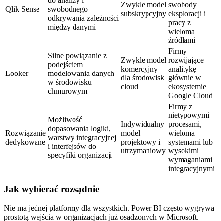
do analizy i
Zwykle model
swobody
Qlik Sense
swobodnego
subskrypcyjny
eksploracji i
odkrywania zależności
pracy z
między danymi
wieloma
źródłami
Firmy
Silne powiązanie z
Zwykle model
rozwijające
podejściem
komercyjny
analitykę
Looker
modelowania danych
dla środowisk
głównie w
w środowisku
cloud
ekosystemie
chmurowym
Google Cloud
Firmy z
nietypowymi
Możliwość
Indywidualny
procesami,
dopasowania logiki,
Rozwiązanie
model
wieloma
warstwy integracyjnej
dedykowane
projektowy i
systemami lub
i interfejsów do
utrzymaniowy
wysokimi
specyfiki organizacji
wymaganiami
integracyjnymi
Jak wybierać rozsądnie
Nie ma jednej platformy dla wszystkich. Power BI często wygrywa
prostotą wejścia w organizacjach już osadzonych w Microsoft.