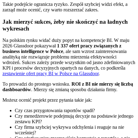
Takie podejście ogranicza ryzyko. Zespół szybciej widzi efekt, a
zarząd może ocenić, czy warto rozszerzać zakres.
Jak mierzyć sukces, żeby nie skończyć na ładnych
wykresach
Na polskim rynku widać duży popyt na kompetencje BI. W maju
2026 Glassdoor pokazywał
1 337 ofert pracy związanych z
business intelligence w Polsce
, ale sam wzrost zainteresowania
analityką nie rozwiązuje problemu mierzenia efektywności
wdrożeń. Sukces zależy przede wszystkim od jasno zdefiniowanych
KPI i procesów decyzyjnych opartych na danych, co podkreśla
zestawienie ofert pracy BI w Polsce na Glassdoor
.
To prowadzi do prostego wniosku.
ROI z BI nie mierzy się liczbą
dashboardów
. Mierzy się zmianą sposobu działania firmy.
Możesz ocenić projekt przez pytania takie jak:
Czy czas przygotowania raportów spadł?
Czy menedżerowie podejmują decyzje na podstawie jednego
zestawu KPI?
Czy firma szybciej wykrywa odchylenia i reaguje na nie
wcześniej?