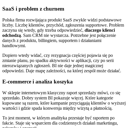
SaaS i problem z churnem
Polska firma rozwijająca produkt SaaS zwykle widzi podstawowe
liczby. Liczbę klientów, przychód, zgłoszenia supportowe. Problem
zaczyna się wtedy, gdy trzeba odpowiedzieć,
dlaczego klienci
odchodzą
. Sam CRM nie wystarcza. Potrzebne jest połączenie
danych z produktu, billingiem, supportem i działaniami
handlowymi.
Dopiero wtedy widać, czy rezygnacja częściej pojawia się po
zmianie planu, po spadku aktywności w aplikacji, czy po serii
nierozwiązanych zgłoszeń. BI nie daje jednej magicznej
odpowiedzi. Daje mapę zależności, na której zespół może działać.
E-commerce i analiza koszyka
W sklepie internetowym klasyczny raport sprzedaży mówi, co się
sprzedało. Dobry system BI pokazuje więcej. Które kategorie
kupowane są razem, które kampanie przyciągają klientów o wyższej
wartości i gdzie spada konwersja między wizytą a płatnością.
To jest moment, w którym analityka przestaje być raportem po
fakcie. Staje się wsparciem dla codziennych działań marketingu,