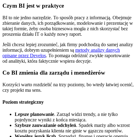
Czym BI jest w praktyce
BI to nie jedno narzędzie. To sposób pracy z informacją. Obejmuje
zbieranie danych, ich porządkowanie, modelowanie i prezentację w
takiej formie, żeby osoba biznesowa mogła z nich skorzystać bez
proszenia działu IT o każdy nowy raport.
Jeśli chcesz lepiej zrozumieć, jak firmy podchodzą do samej analizy
informacji, dobrym uzupełnieniem są
metody analizy danych
opisane przez Develos
. To pomaga odróżnić zwykłe raportowanie
od analityki, która faktycznie wspiera decyzje.
Co BI zmienia dla zarządu i menedżerów
Korzyści warto rozdzielić na trzy poziomy, bo wtedy łatwiej ocenić,
czy projekt ma sens.
Poziom strategiczny
Lepsze planowanie
. Zarząd widzi trendy, a nie tylko
pojedyncze wyniki z końca miesiąca.
Szybsze zauważanie odchyleń
. Spadek marży albo wzrost
kosztu pozyskania klienta nie ginie w gąszczu raportów.
Wspólny język liczb
. Sprzedaż, finanse i operacje operują