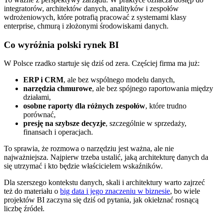
integratorów, architektów danych, analityków i zespołów
wdrożeniowych, które potrafią pracować z systemami klasy
enterprise, chmurą i złożonymi środowiskami danych.
Co wyróżnia polski rynek BI
W Polsce rzadko startuje się dziś od zera. Częściej firma ma już:
ERP i CRM
, ale bez wspólnego modelu danych,
narzędzia chmurowe
, ale bez spójnego raportowania między
działami,
osobne raporty dla różnych zespołów
, które trudno
porównać,
presję na szybsze decyzje
, szczególnie w sprzedaży,
finansach i operacjach.
To sprawia, że rozmowa o narzędziu jest ważna, ale nie
najważniejsza. Najpierw trzeba ustalić, jaką architekturę danych da
się utrzymać i kto będzie właścicielem wskaźników.
Dla szerszego kontekstu danych, skali i architektury warto zajrzeć
też do materiału o
big data i jego znaczeniu w biznesie
, bo wiele
projektów BI zaczyna się dziś od pytania, jak okiełznać rosnącą
liczbę źródeł.