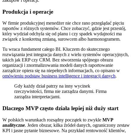
zakupów i operacji.
Produkcja i operacje
W firmie produkcyjnej menedżer nie chce rano przeglądać pięciu
raportów z różnych systemów. Chce zobaczyć, gdzie jest przestój,
który wydział odchyla się od planu i czy spadek wydajności ma
związek z konkretną zmianą, surowcem albo harmonogramem.
Tu wraca fundament całego BI. Kluczem do skutecznego
rozwiązania jest integracja danych z wielu systemów operacyjnych,
takich jak ERP czy CRM. Bez stworzenia spójnego obrazu
organizacji i znormalizowania modeli danych raportowanie
zarządcze opiera się na niepełnych informacjach, co opisano w
omówieniu podstaw business intelligence i integracji danych
.
Gdy każdy dział patrzy na inny wycinek
rzeczywistości, firma nie zarządza danymi. Firma
zarządza interpretacjami.
Dlaczego MVP często działa lepiej niż duży start
W polskich warunkach rozsądny początek to zwykle
MVP
analityczne
. Jeden obszar, kilka źródeł danych, ograniczony zestaw
KPI i jasne pytanie biznesowe. Na przykład rentowność klientów,