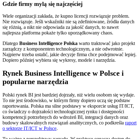
Gdzie firmy mylą się najczęściej
Wiele organizacji zakłada, że kupno licencji rozwiązuje problem.
Nie rozwiązuje. Jeśli wskaźniki nie są zdefiniowane, źródła danych
się różnią, a nikt nie odpowiada za jakość danych, to nawet
najlepsza platforma pokaże tylko uporządkowany chaos.
Dlatego
Business Intelligence Polska
warto traktować jako projekt
zarządczy z komponentem technologicznym, a nie odwrotnie.
Najpierw trzeba ustalić, jakie decyzje firma chce podejmować lepiej.
Dopiero później wybiera się wykresy, modele i narzędzia.
Rynek Business Intelligence w Polsce i
popularne narzędzia
Polski rynek BI jest bardziej dojrzały, niż wielu osobom się wydaje.
To nie jest środowisko, w którym firmy dopiero uczą się podstaw
raportowania. Polska ma silne podstawy w eksporcie usług IT/ICT,
co świadczy o dojrzałości technologicznej rynku i dostępności
kompetencji potrzebnych do wdrożeń BI, integracji danych oraz
budowy skalowalnych rozwiązań analitycznych, co podkreśla
raport
o sektorze IT/ICT w Polsce
.
To ważne z perspektywy zarządu. W praktyce oznacza dostęp do