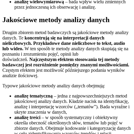
analizę wielowymiarową
– bada wpływ wielu zmiennych
przez jednoczesną ich obserwację i analizę.
Jakościowe metody analizy danych
Drugim zbiorem metod badawczych są jakościowe metody analizy
danych. Te
koncentrują się na interpretacji danych
nieliczbowych. Przykładowe dane nieliczbowe to tekst, audio
lub wideo.
W ten sposób te metody analizy danych skupiają się na
poznaniu i zrozumieniu pojęć, opinii lub
doświadczeń.
Najczęstszym efektem stosowania tej metody
badawczej jest rozróżnienie pomiędzy znanymi możliwościami.
Częstym efektem jest możliwość późniejszego podania wyników
analizie ilościowej.
Typowe jakościowe metody analizy danych obejmują:
analizę tematyczną
– jedna z najpowszechniejszych metod
jakościowej analizy danych. Kładzie nacisk na identyfikację,
analizę i interpretację wzorców („tematów”). Bada wyraźne i
ukryte znaczenia w danych,
analizę treści
– w sposób systematyczny i obiektywny
określa obecność określonych słów, tematów lub pojęć w
zbiorze danych. Obejmuje kodowanie i kategoryzację danych
w celu zidentyfikowania wzorców trendów i relacji,