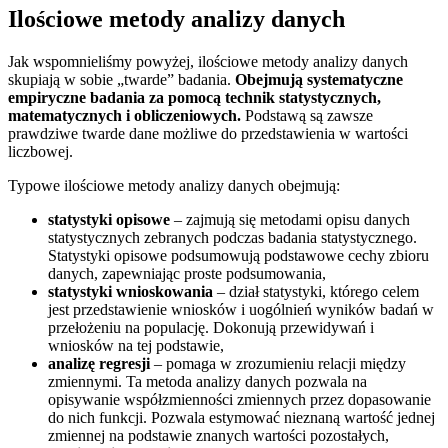
Ilościowe metody analizy danych
Jak wspomnieliśmy powyżej, ilościowe metody analizy danych
skupiają w sobie „twarde” badania.
Obejmują systematyczne
empiryczne badania za pomocą technik statystycznych,
matematycznych i obliczeniowych.
Podstawą są zawsze
prawdziwe twarde dane możliwe do przedstawienia w wartości
liczbowej.
Typowe ilościowe metody analizy danych obejmują:
statystyki opisowe
– zajmują się metodami opisu danych
statystycznych zebranych podczas badania statystycznego.
Statystyki opisowe podsumowują podstawowe cechy zbioru
danych, zapewniając proste podsumowania,
statystyki wnioskowania
– dział statystyki, którego celem
jest przedstawienie wniosków i uogólnień wyników badań w
przełożeniu na populację. Dokonują przewidywań i
wniosków na tej podstawie,
analizę regresji
– pomaga w zrozumieniu relacji między
zmiennymi. Ta metoda analizy danych pozwala na
opisywanie współzmienności zmiennych przez dopasowanie
do nich funkcji. Pozwala estymować nieznaną wartość jednej
zmiennej na podstawie znanych wartości pozostałych,