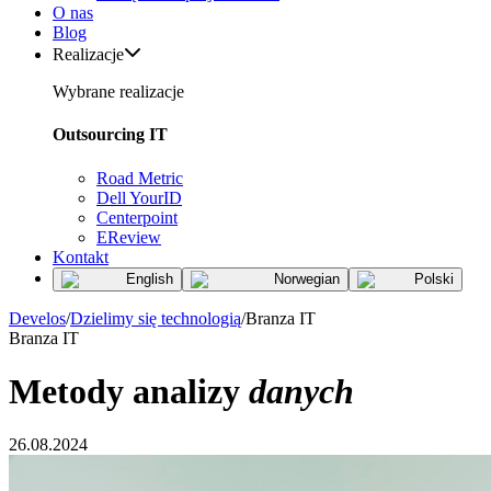
O nas
Blog
Realizacje
Wybrane realizacje
Outsourcing IT
Road Metric
Dell YourID
Centerpoint
EReview
Kontakt
English
Norwegian
Polski
Develos
/
Dzielimy się technologią
/
Branza IT
Branza IT
Metody analizy
danych
26.08.2024