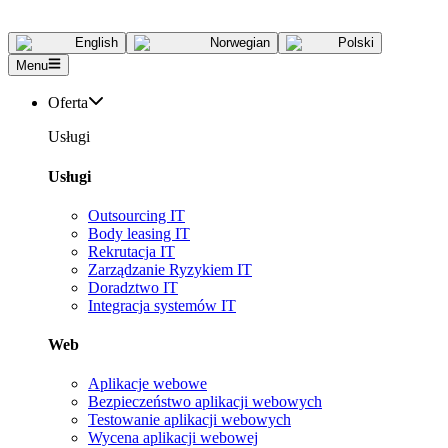
English
Norwegian
Polski
Menu
Oferta
Usługi
Usługi
Outsourcing IT
Body leasing IT
Rekrutacja IT
Zarządzanie Ryzykiem IT
Doradztwo IT
Integracja systemów IT
Web
Aplikacje webowe
Bezpieczeństwo aplikacji webowych
Testowanie aplikacji webowych
Wycena aplikacji webowej