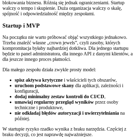
blokowania biznesu. Różnią się jednak ograniczeniami. Startup
walczy o tempo i skupienie. Duża organizacja walczy o skalę,
spójność i odpowiedzialność między zespołami.
Startup i MVP
Na początku nie warto próbować objąć wszystkiego jednakowo.
Trzeba znaleźć własne „crown jewels”, czyli zasoby, których
kompromitacja byłaby najbardziej dotkliwa. Dla jednego startupu
będzie to panel administratora, dla innego API z danymi klientów, a
dla jeszcze innego proces płatności.
Dla małego zespołu działa zwykle prosty model:
spisz aktywa krytyczne
i właścicieli tych obszarów,
uruchom podstawowe skany
dla aplikacji, zależności i
konfiguracji,
dodaj minimalny zestaw kontroli do CI/CD
,
umawiaj regularny przegląd wyników
przez osoby
techniczne i produktowe,
nie odkładaj błędów autoryzacji i uwierzytelniania
na
później.
W startupie ryzyko rzadko wynika z braku narzędzia. Częściej z
braku decyzji, co jest naprawdę najważniejsze.