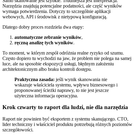
Samo skanowanie jest szybkie. Trudniejsza jest interpretacja.
Narzędzia znajdują potencjalne podatności, ale część wyników
wymaga potwierdzenia. Dotyczy to szczególnie aplikacji
webowych, API i środowisk z nietypową konfiguracją.
Dlatego dobry proces rozdziela dwa etapy:
automatyczne zebranie wyników
,
ręczną analizę tych wyników
.
To moment, w którym zespół odróżnia realne ryzyko od szumu.
Często dopiero tu wychodzi na jaw, że problem nie polega na samej
luce, ale na sposobie ekspozycji usługi, błędnym założeniu
architektonicznym albo braku kontroli dostępu.
Praktyczna zasada:
jeśli wynik skanowania nie
wskazuje właściciela systemu, wpływu biznesowego i
proponowanej ścieżki naprawy, to nie jest jeszcze
użyteczna informacja operacyjna.
Krok czwarty to raport dla ludzi, nie dla narzędzia
Raport nie powinien być eksportem z systemu skanującego. CTO,
lider techniczny i właściciel produktu potrzebują różnych poziomów
szczegółowości.