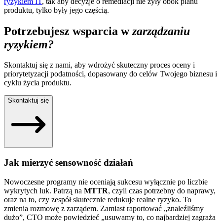
ryzykiem IT
, tak aby decyzje o remediacji nie żyły obok planu
produktu, tylko były jego częścią.
Potrzebujesz wsparcia w
zarządzaniu
ryzykiem?
Skontaktuj się z nami, aby wdrożyć skuteczny proces oceny i
priorytetyzacji podatności, dopasowany do celów Twojego biznesu i
cyklu życia produktu.
Skontaktuj się
Jak mierzyć sensowność działań
Nowoczesne programy nie oceniają sukcesu wyłącznie po liczbie
wykrytych luk. Patrzą na
MTTR
, czyli czas potrzebny do naprawy,
oraz na to, czy zespół skutecznie redukuje realne ryzyko. To
zmienia rozmowę z zarządem. Zamiast raportować „znaleźliśmy
dużo”, CTO może powiedzieć „usuwamy to, co najbardziej zagraża