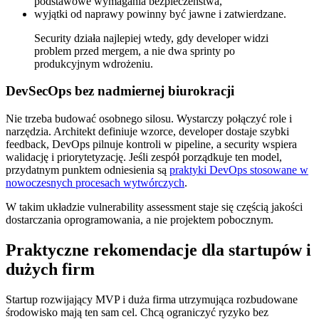
podstawowe wymagania bezpieczeństwa,
wyjątki od naprawy powinny być jawne i zatwierdzane.
Security działa najlepiej wtedy, gdy developer widzi
problem przed mergem, a nie dwa sprinty po
produkcyjnym wdrożeniu.
DevSecOps bez nadmiernej biurokracji
Nie trzeba budować osobnego silosu. Wystarczy połączyć role i
narzędzia. Architekt definiuje wzorce, developer dostaje szybki
feedback, DevOps pilnuje kontroli w pipeline, a security wspiera
walidację i priorytetyzację. Jeśli zespół porządkuje ten model,
przydatnym punktem odniesienia są
praktyki DevOps stosowane w
nowoczesnych procesach wytwórczych
.
W takim układzie vulnerability assessment staje się częścią jakości
dostarczania oprogramowania, a nie projektem pobocznym.
Praktyczne rekomendacje dla startupów i
dużych firm
Startup rozwijający MVP i duża firma utrzymująca rozbudowane
środowisko mają ten sam cel. Chcą ograniczyć ryzyko bez