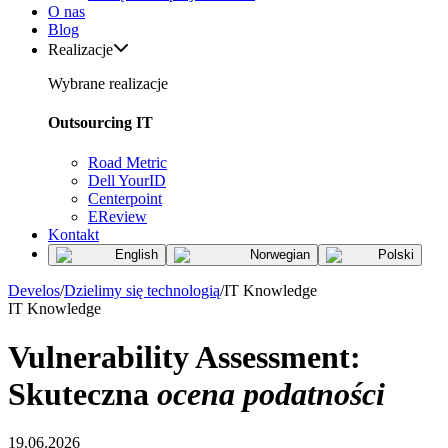
O nas
Blog
Realizacje
Wybrane realizacje
Outsourcing IT
Road Metric
Dell YourID
Centerpoint
EReview
Kontakt
English
Norwegian
Polski
Develos
/
Dzielimy się technologią
/
IT Knowledge
IT Knowledge
Vulnerability Assessment:
Skuteczna
ocena podatności
19.06.2026