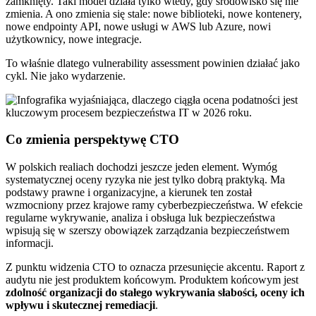
zamknięty. Taki model działa tylko wtedy, gdy środowisko się nie
zmienia. A ono zmienia się stale: nowe biblioteki, nowe kontenery,
nowe endpointy API, nowe usługi w AWS lub Azure, nowi
użytkownicy, nowe integracje.
To właśnie dlatego vulnerability assessment powinien działać jako
cykl. Nie jako wydarzenie.
Co zmienia perspektywę CTO
W polskich realiach dochodzi jeszcze jeden element. Wymóg
systematycznej oceny ryzyka nie jest tylko dobrą praktyką. Ma
podstawy prawne i organizacyjne, a kierunek ten został
wzmocniony przez krajowe ramy cyberbezpieczeństwa. W efekcie
regularne wykrywanie, analiza i obsługa luk bezpieczeństwa
wpisują się w szerszy obowiązek zarządzania bezpieczeństwem
informacji.
Z punktu widzenia CTO to oznacza przesunięcie akcentu. Raport z
audytu nie jest produktem końcowym. Produktem końcowym jest
zdolność organizacji do stałego wykrywania słabości, oceny ich
wpływu i skutecznej remediacji
.