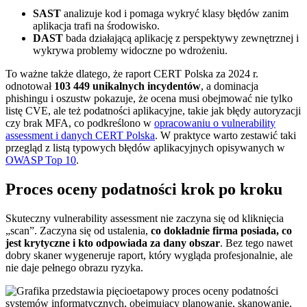
SAST
analizuje kod i pomaga wykryć klasy błędów zanim
aplikacja trafi na środowisko.
DAST
bada działającą aplikację z perspektywy zewnętrznej i
wykrywa problemy widoczne po wdrożeniu.
To ważne także dlatego, że raport CERT Polska za 2024 r.
odnotował
103 449 unikalnych incydentów
, a dominacja
phishingu i oszustw pokazuje, że ocena musi obejmować nie tylko
listę CVE, ale też podatności aplikacyjne, takie jak błędy autoryzacji
czy brak MFA, co podkreślono w
opracowaniu o vulnerability
assessment i danych CERT Polska
. W praktyce warto zestawić taki
przegląd z listą typowych błędów aplikacyjnych opisywanych w
OWASP Top 10
.
Proces oceny podatności krok po kroku
Skuteczny vulnerability assessment nie zaczyna się od kliknięcia
„scan”. Zaczyna się od ustalenia,
co dokładnie firma posiada, co
jest krytyczne i kto odpowiada za dany obszar
. Bez tego nawet
dobry skaner wygeneruje raport, który wygląda profesjonalnie, ale
nie daje pełnego obrazu ryzyka.