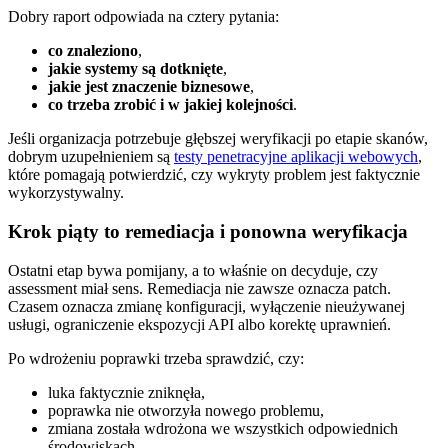
Dobry raport odpowiada na cztery pytania:
co znaleziono
,
jakie systemy są dotknięte
,
jakie jest znaczenie biznesowe
,
co trzeba zrobić i w jakiej kolejności
.
Jeśli organizacja potrzebuje głębszej weryfikacji po etapie skanów,
dobrym uzupełnieniem są
testy penetracyjne aplikacji webowych
,
które pomagają potwierdzić, czy wykryty problem jest faktycznie
wykorzystywalny.
Krok piąty to remediacja i ponowna weryfikacja
Ostatni etap bywa pomijany, a to właśnie on decyduje, czy
assessment miał sens. Remediacja nie zawsze oznacza patch.
Czasem oznacza zmianę konfiguracji, wyłączenie nieużywanej
usługi, ograniczenie ekspozycji API albo korektę uprawnień.
Po wdrożeniu poprawki trzeba sprawdzić, czy:
luka faktycznie zniknęła,
poprawka nie otworzyła nowego problemu,
zmiana została wdrożona we wszystkich odpowiednich
środowiskach.