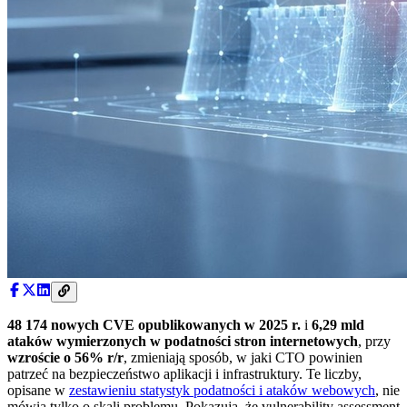
48 174 nowych CVE opublikowanych w 2025 r.
i
6,29 mld
ataków wymierzonych w podatności stron internetowych
, przy
wzroście o 56% r/r
, zmieniają sposób, w jaki CTO powinien
patrzeć na bezpieczeństwo aplikacji i infrastruktury. Te liczby,
opisane w
zestawieniu statystyk podatności i ataków webowych
, nie
mówią tylko o skali problemu. Pokazują, że vulnerability assessment