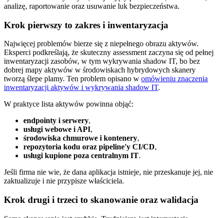
Krok pierwszy to zakres i inwentaryzacja
Najwięcej problemów bierze się z niepełnego obrazu aktywów.
Eksperci podkreślają, że skuteczny assessment zaczyna się od pełnej
inwentaryzacji zasobów, w tym wykrywania shadow IT, bo bez
dobrej mapy aktywów w środowiskach hybrydowych skanery
tworzą ślepe plamy. Ten problem opisano w
omówieniu znaczenia
inwentaryzacji aktywów i wykrywania shadow IT
.
W praktyce lista aktywów powinna objąć:
endpointy i serwery
,
usługi webowe i API
,
środowiska chmurowe i kontenery
,
repozytoria kodu oraz pipeline'y CI/CD
,
usługi kupione poza centralnym IT
.
Jeśli firma nie wie, że dana aplikacja istnieje, nie przeskanuje jej, nie
zaktualizuje i nie przypisze właściciela.
Krok drugi i trzeci to skanowanie oraz walidacja