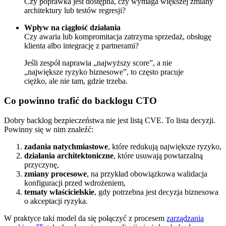
Czy poprawka jest dostępna, czy wymaga większej zmiany
architektury lub testów regresji?
Wpływ na ciągłość działania
Czy awaria lub kompromitacja zatrzyma sprzedaż, obsługę
klienta albo integrację z partnerami?
Jeśli zespół naprawia „najwyższy score”, a nie
„największe ryzyko biznesowe”, to często pracuje
ciężko, ale nie tam, gdzie trzeba.
Co powinno trafić do backlogu CTO
Dobry backlog bezpieczeństwa nie jest listą CVE. To lista decyzji.
Powinny się w nim znaleźć:
zadania natychmiastowe
, które redukują największe ryzyko,
działania architektoniczne
, które usuwają powtarzalną
przyczynę,
zmiany procesowe
, na przykład obowiązkowa walidacja
konfiguracji przed wdrożeniem,
tematy właścicielskie
, gdy potrzebna jest decyzja biznesowa
o akceptacji ryzyka.
W praktyce taki model da się połączyć z procesem
zarządzania