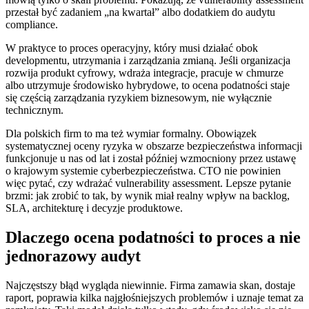
przestał być zadaniem „na kwartał” albo dodatkiem do audytu
compliance.
W praktyce to proces operacyjny, który musi działać obok
developmentu, utrzymania i zarządzania zmianą. Jeśli organizacja
rozwija produkt cyfrowy, wdraża integracje, pracuje w chmurze
albo utrzymuje środowisko hybrydowe, to ocena podatności staje
się częścią zarządzania ryzykiem biznesowym, nie wyłącznie
technicznym.
Dla polskich firm to ma też wymiar formalny. Obowiązek
systematycznej oceny ryzyka w obszarze bezpieczeństwa informacji
funkcjonuje u nas od lat i został później wzmocniony przez ustawę
o krajowym systemie cyberbezpieczeństwa. CTO nie powinien
więc pytać, czy wdrażać vulnerability assessment. Lepsze pytanie
brzmi: jak zrobić to tak, by wynik miał realny wpływ na backlog,
SLA, architekturę i decyzje produktowe.
Dlaczego ocena podatności to proces a nie
jednorazowy audyt
Najczęstszy błąd wygląda niewinnie. Firma zamawia skan, dostaje
raport, poprawia kilka najgłośniejszych problemów i uznaje temat za