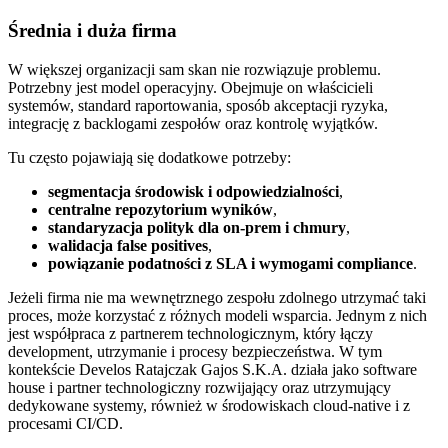
Średnia i duża firma
W większej organizacji sam skan nie rozwiązuje problemu.
Potrzebny jest model operacyjny. Obejmuje on właścicieli
systemów, standard raportowania, sposób akceptacji ryzyka,
integrację z backlogami zespołów oraz kontrolę wyjątków.
Tu często pojawiają się dodatkowe potrzeby:
segmentacja środowisk i odpowiedzialności
,
centralne repozytorium wyników
,
standaryzacja polityk dla on-prem i chmury
,
walidacja false positives
,
powiązanie podatności z SLA i wymogami compliance
.
Jeżeli firma nie ma wewnętrznego zespołu zdolnego utrzymać taki
proces, może korzystać z różnych modeli wsparcia. Jednym z nich
jest współpraca z partnerem technologicznym, który łączy
development, utrzymanie i procesy bezpieczeństwa. W tym
kontekście Develos Ratajczak Gajos S.K.A. działa jako software
house i partner technologiczny rozwijający oraz utrzymujący
dedykowane systemy, również w środowiskach cloud-native i z
procesami CI/CD.