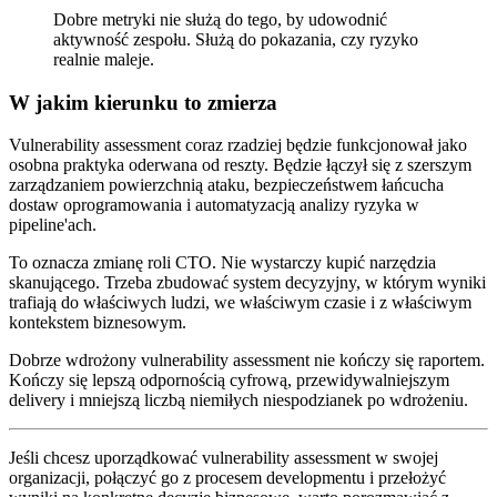
Dobre metryki nie służą do tego, by udowodnić
aktywność zespołu. Służą do pokazania, czy ryzyko
realnie maleje.
W jakim kierunku to zmierza
Vulnerability assessment coraz rzadziej będzie funkcjonował jako
osobna praktyka oderwana od reszty. Będzie łączył się z szerszym
zarządzaniem powierzchnią ataku, bezpieczeństwem łańcucha
dostaw oprogramowania i automatyzacją analizy ryzyka w
pipeline'ach.
To oznacza zmianę roli CTO. Nie wystarczy kupić narzędzia
skanującego. Trzeba zbudować system decyzyjny, w którym wyniki
trafiają do właściwych ludzi, we właściwym czasie i z właściwym
kontekstem biznesowym.
Dobrze wdrożony vulnerability assessment nie kończy się raportem.
Kończy się lepszą odpornością cyfrową, przewidywalniejszym
delivery i mniejszą liczbą niemiłych niespodzianek po wdrożeniu.
Jeśli chcesz uporządkować vulnerability assessment w swojej
organizacji, połączyć go z procesem developmentu i przełożyć