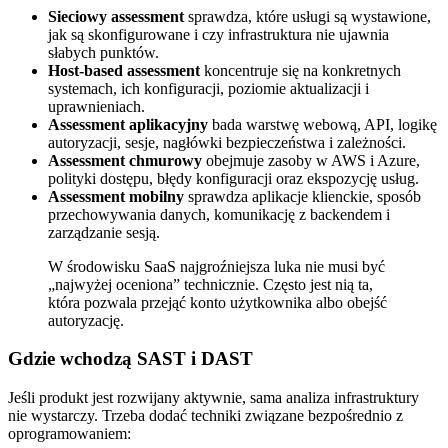
Sieciowy assessment
sprawdza, które usługi są wystawione,
jak są skonfigurowane i czy infrastruktura nie ujawnia
słabych punktów.
Host-based assessment
koncentruje się na konkretnych
systemach, ich konfiguracji, poziomie aktualizacji i
uprawnieniach.
Assessment aplikacyjny
bada warstwę webową, API, logikę
autoryzacji, sesje, nagłówki bezpieczeństwa i zależności.
Assessment chmurowy
obejmuje zasoby w AWS i Azure,
polityki dostępu, błędy konfiguracji oraz ekspozycję usług.
Assessment mobilny
sprawdza aplikacje klienckie, sposób
przechowywania danych, komunikację z backendem i
zarządzanie sesją.
W środowisku SaaS najgroźniejsza luka nie musi być
„najwyżej oceniona” technicznie. Często jest nią ta,
która pozwala przejąć konto użytkownika albo obejść
autoryzację.
Gdzie wchodzą SAST i DAST
Jeśli produkt jest rozwijany aktywnie, sama analiza infrastruktury
nie wystarczy. Trzeba dodać techniki związane bezpośrednio z
oprogramowaniem: