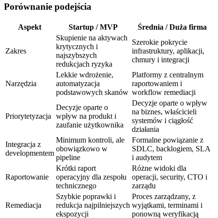
Porównanie podejścia
Aspekt
Startup / MVP
Średnia / Duża firma
Skupienie na aktywach
Szerokie pokrycie
krytycznych i
Zakres
infrastruktury, aplikacji,
najszybszych
chmury i integracji
redukcjach ryzyka
Lekkie wdrożenie,
Platformy z centralnym
Narzędzia
automatyzacja
raportowaniem i
podstawowych skanów
workflow remediacji
Decyzje oparte o wpływ
Decyzje oparte o
na biznes, właścicieli
Priorytetyzacja
wpływ na produkt i
systemów i ciągłość
zaufanie użytkownika
działania
Minimum kontroli, ale
Formalne powiązanie z
Integracja z
obowiązkowo w
SDLC, backlogiem, SLA
developmentem
pipeline
i audytem
Krótki raport
Różne widoki dla
Raportowanie
operacyjny dla zespołu
operacji, security, CTO i
technicznego
zarządu
Szybkie poprawki i
Proces zarządzany, z
Remediacja
redukcja najpilniejszych
wyjątkami, terminami i
ekspozycji
ponowną weryfikacją