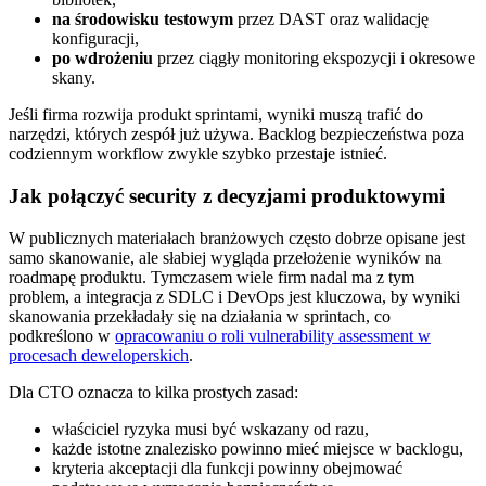
na środowisku testowym
przez DAST oraz walidację
konfiguracji,
po wdrożeniu
przez ciągły monitoring ekspozycji i okresowe
skany.
Jeśli firma rozwija produkt sprintami, wyniki muszą trafić do
narzędzi, których zespół już używa. Backlog bezpieczeństwa poza
codziennym workflow zwykle szybko przestaje istnieć.
Jak połączyć security z decyzjami produktowymi
W publicznych materiałach branżowych często dobrze opisane jest
samo skanowanie, ale słabiej wygląda przełożenie wyników na
roadmapę produktu. Tymczasem wiele firm nadal ma z tym
problem, a integracja z SDLC i DevOps jest kluczowa, by wyniki
skanowania przekładały się na działania w sprintach, co
podkreślono w
opracowaniu o roli vulnerability assessment w
procesach deweloperskich
.
Dla CTO oznacza to kilka prostych zasad:
właściciel ryzyka musi być wskazany od razu,
każde istotne znalezisko powinno mieć miejsce w backlogu,
kryteria akceptacji dla funkcji powinny obejmować