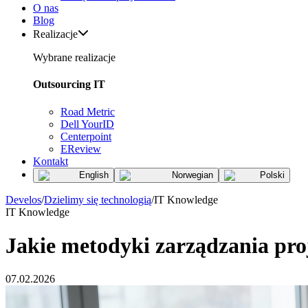
O nas
Blog
Realizacje
Wybrane realizacje
Outsourcing IT
Road Metric
Dell YourID
Centerpoint
EReview
Kontakt
English
Norwegian
Polski
Develos
/
Dzielimy się technologią
/
IT Knowledge
IT Knowledge
Jakie metodyki zarządzania pr
07.02.2026