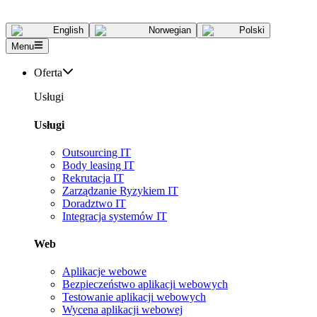
English
Norwegian
Polski
Menu
Oferta
Usługi
Usługi
Outsourcing IT
Body leasing IT
Rekrutacja IT
Zarządzanie Ryzykiem IT
Doradztwo IT
Integracja systemów IT
Web
Aplikacje webowe
Bezpieczeństwo aplikacji webowych
Testowanie aplikacji webowych
Wycena aplikacji webowej