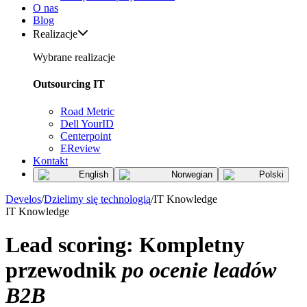
O nas
Blog
Realizacje
Wybrane realizacje
Outsourcing IT
Road Metric
Dell YourID
Centerpoint
EReview
Kontakt
English
Norwegian
Polski
Develos
/
Dzielimy się technologią
/
IT Knowledge
IT Knowledge
Lead scoring: Kompletny
przewodnik
po ocenie leadów
B2B