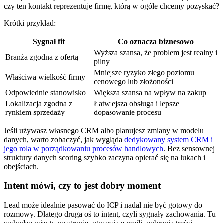
czy ten kontakt reprezentuje firmę, którą w ogóle chcemy pozyskać?
Krótki przykład:
Sygnał fit
Co oznacza biznesowo
Wyższa szansa, że problem jest realny i
Branża zgodna z ofertą
pilny
Mniejsze ryzyko złego poziomu
Właściwa wielkość firmy
cenowego lub złożoności
Odpowiednie stanowisko
Większa szansa na wpływ na zakup
Lokalizacja zgodna z
Łatwiejsza obsługa i lepsze
rynkiem sprzedaży
dopasowanie procesu
Jeśli używasz własnego CRM albo planujesz zmiany w modelu
danych, warto zobaczyć, jak wygląda
dedykowany system CRM i
jego rola w porządkowaniu procesów handlowych
. Bez sensownej
struktury danych scoring szybko zaczyna opierać się na lukach i
obejściach.
Intent mówi, czy to jest dobry moment
Lead może idealnie pasować do ICP i nadal nie być gotowy do
rozmowy. Dlatego druga oś to intent, czyli sygnały zachowania. Tu
wchodzą wizyty na stronie, otwarcia e-maili, pobrania treści,