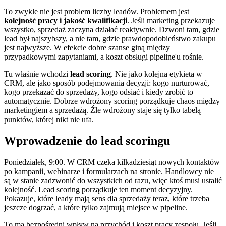
To zwykle nie jest problem liczby leadów. Problemem jest
kolejność pracy i jakość kwalifikacji
. Jeśli marketing przekazuje
wszystko, sprzedaż zaczyna działać reaktywnie. Dzwoni tam, gdzie
lead był najszybszy, a nie tam, gdzie prawdopodobieństwo zakupu
jest najwyższe. W efekcie dobre szanse giną między
przypadkowymi zapytaniami, a koszt obsługi pipeline'u rośnie.
Tu właśnie wchodzi
lead scoring
. Nie jako kolejna etykieta w
CRM, ale jako sposób podejmowania decyzji: kogo nurturować,
kogo przekazać do sprzedaży, kogo odsiać i kiedy zrobić to
automatycznie. Dobrze wdrożony scoring porządkuje chaos między
marketingiem a sprzedażą. Źle wdrożony staje się tylko tabelą
punktów, której nikt nie ufa.
Wprowadzenie do lead scoringu
Poniedziałek, 9:00. W CRM czeka kilkadziesiąt nowych kontaktów
po kampanii, webinarze i formularzach na stronie. Handlowcy nie
są w stanie zadzwonić do wszystkich od razu, więc ktoś musi ustalić
kolejność. Lead scoring porządkuje ten moment decyzyjny.
Pokazuje, które leady mają sens dla sprzedaży teraz, które trzeba
jeszcze dogrzać, a które tylko zajmują miejsce w pipeline.
To ma bezpośredni wpływ na przychód i koszt pracy zespołu. Jeśli