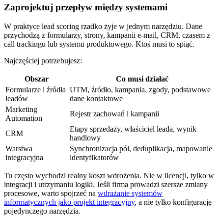
Zaprojektuj przepływ między systemami
W praktyce lead scoring rzadko żyje w jednym narzędziu. Dane
przychodzą z formularzy, strony, kampanii e-mail, CRM, czasem z
call trackingu lub systemu produktowego. Ktoś musi to spiąć.
Najczęściej potrzebujesz:
Obszar
Co musi działać
Formularze i źródła
UTM, źródło, kampania, zgody, podstawowe
leadów
dane kontaktowe
Marketing
Rejestr zachowań i kampanii
Automation
Etapy sprzedaży, właściciel leada, wynik
CRM
handlowy
Warstwa
Synchronizacja pól, deduplikacja, mapowanie
integracyjna
identyfikatorów
Tu często wychodzi realny koszt wdrożenia. Nie w licencji, tylko w
integracji i utrzymaniu logiki. Jeśli firma prowadzi szersze zmiany
procesowe, warto spojrzeć na
wdrażanie systemów
informatycznych jako projekt integracyjny
, a nie tylko konfigurację
pojedynczego narzędzia.