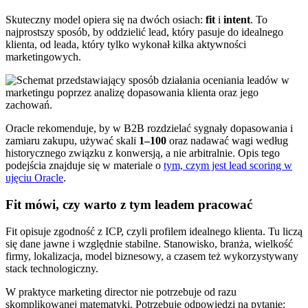
Skuteczny model opiera się na dwóch osiach:
fit
i
intent
. To
najprostszy sposób, by oddzielić lead, który pasuje do idealnego
klienta, od leada, który tylko wykonał kilka aktywności
marketingowych.
Oracle rekomenduje, by w B2B rozdzielać sygnały dopasowania i
zamiaru zakupu, używać skali
1–100
oraz nadawać wagi według
historycznego związku z konwersją, a nie arbitralnie. Opis tego
podejścia znajduje się w materiale o
tym, czym jest lead scoring w
ujęciu Oracle
.
Fit mówi, czy warto z tym leadem pracować
Fit opisuje zgodność z ICP, czyli profilem idealnego klienta. Tu liczą
się dane jawne i względnie stabilne. Stanowisko, branża, wielkość
firmy, lokalizacja, model biznesowy, a czasem też wykorzystywany
stack technologiczny.
W praktyce marketing director nie potrzebuje od razu
skomplikowanej matematyki. Potrzebuje odpowiedzi na pytanie: