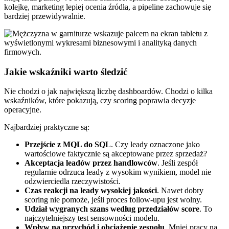
kolejkę, marketing lepiej ocenia źródła, a pipeline zachowuje się
bardziej przewidywalnie.
Jakie wskaźniki warto śledzić
Nie chodzi o jak największą liczbę dashboardów. Chodzi o kilka
wskaźników, które pokazują, czy scoring poprawia decyzje
operacyjne.
Najbardziej praktyczne są:
Przejście z MQL do SQL
. Czy leady oznaczone jako
wartościowe faktycznie są akceptowane przez sprzedaż?
Akceptacja leadów przez handlowców
. Jeśli zespół
regularnie odrzuca leady z wysokim wynikiem, model nie
odzwierciedla rzeczywistości.
Czas reakcji na leady wysokiej jakości
. Nawet dobry
scoring nie pomoże, jeśli proces follow-upu jest wolny.
Udział wygranych szans według przedziałów score
. To
najczytelniejszy test sensowności modelu.
Wpływ na przychód i obciążenie zespołu
. Mniej pracy na