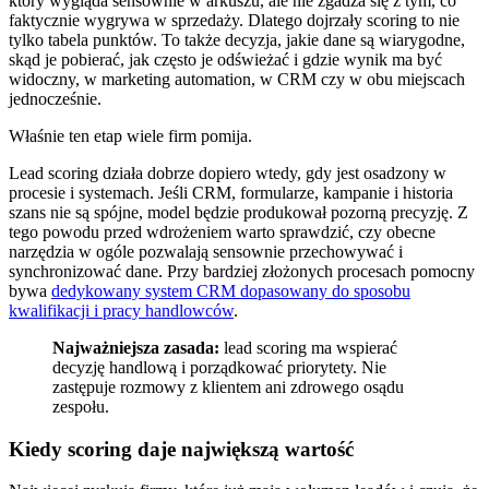
który wygląda sensownie w arkuszu, ale nie zgadza się z tym, co
faktycznie wygrywa w sprzedaży. Dlatego dojrzały scoring to nie
tylko tabela punktów. To także decyzja, jakie dane są wiarygodne,
skąd je pobierać, jak często je odświeżać i gdzie wynik ma być
widoczny, w marketing automation, w CRM czy w obu miejscach
jednocześnie.
Właśnie ten etap wiele firm pomija.
Lead scoring działa dobrze dopiero wtedy, gdy jest osadzony w
procesie i systemach. Jeśli CRM, formularze, kampanie i historia
szans nie są spójne, model będzie produkował pozorną precyzję. Z
tego powodu przed wdrożeniem warto sprawdzić, czy obecne
narzędzia w ogóle pozwalają sensownie przechowywać i
synchronizować dane. Przy bardziej złożonych procesach pomocny
bywa
dedykowany system CRM dopasowany do sposobu
kwalifikacji i pracy handlowców
.
Najważniejsza zasada:
lead scoring ma wspierać
decyzję handlową i porządkować priorytety. Nie
zastępuje rozmowy z klientem ani zdrowego osądu
zespołu.
Kiedy scoring daje największą wartość