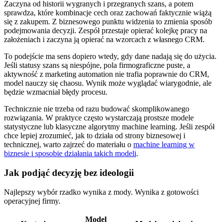
Zaczyna od historii wygranych i przegranych szans, a potem
sprawdza, które kombinacje cech oraz zachowań faktycznie wiążą
się z zakupem. Z biznesowego punktu widzenia to zmienia sposób
podejmowania decyzji. Zespół przestaje opierać kolejkę pracy na
założeniach i zaczyna ją opierać na wzorcach z własnego CRM.
To podejście ma sens dopiero wtedy, gdy dane nadają się do użycia.
Jeśli statusy szans są niespójne, pola firmograficzne puste, a
aktywność z marketing automation nie trafia poprawnie do CRM,
model nauczy się chaosu. Wynik może wyglądać wiarygodnie, ale
będzie wzmacniał błędy procesu.
Technicznie nie trzeba od razu budować skomplikowanego
rozwiązania. W praktyce często wystarczają prostsze modele
statystyczne lub klasyczne algorytmy machine learning. Jeśli zespół
chce lepiej zrozumieć, jak to działa od strony biznesowej i
technicznej, warto zajrzeć do materiału o
machine learning w
biznesie i sposobie działania takich modeli
.
Jak podjąć decyzję bez ideologii
Najlepszy wybór rzadko wynika z mody. Wynika z gotowości
operacyjnej firmy.
Model