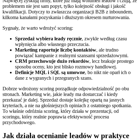
Najwięcej zyskują firmy, które już mają wolumen leadów i czują, że
problemem nie jest sam popyt, tylko kolejność obsługi i jakość
kwalifikacji. Dotyczy to zwłaszcza organizacji B2B z inboundem,
kilkoma kanałami pozyskania i dłuższym okresem nurturowania.
Sygnały, że warto wdrożyć scoring:
Sprzedaż wybiera leady ręcznie
, zwykle według czasu
wpłynięcia albo własnego przeczucia.
Marketing raportuje liczbę kontaktów
, ale trudno
powiązać kampanie z realnymi szansami sprzedażowymi.
CRM przechowuje dużo rekordów
, lecz brakuje prostego
sposobu oceny, kto jest blisko rozmowy handlowej.
Definicje MQL i SQL są umowne
, bo nikt nie oparł ich o
dane z wygranych i przegranych szans.
Dobrze wdrożony scoring porządkuje odpowiedzialność po obu
stronach. Marketing wie, jakie leady ma dostarczać i kiedy
przekazać je dalej. Sprzedaż dostaje kolejkę opartą na jasnych
kryteriach, a nie na głośniejszych opiniach z ostatniego spotkania.
To właśnie odróżnia scoring, który działa w prezentacji, od
scoringu, który realnie poprawia efektywność procesu
przychodowego.
Jak działa ocenianie leadów w praktyce