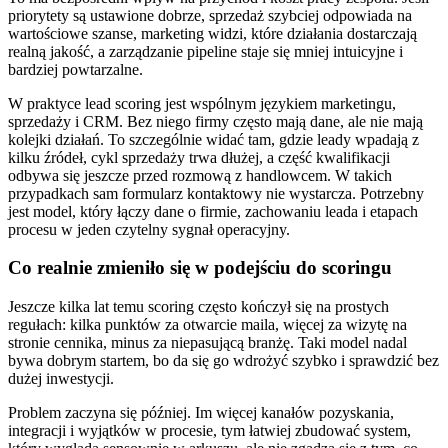
priorytety są ustawione dobrze, sprzedaż szybciej odpowiada na
wartościowe szanse, marketing widzi, które działania dostarczają
realną jakość, a zarządzanie pipeline staje się mniej intuicyjne i
bardziej powtarzalne.
W praktyce lead scoring jest wspólnym językiem marketingu,
sprzedaży i CRM. Bez niego firmy często mają dane, ale nie mają
kolejki działań. To szczególnie widać tam, gdzie leady wpadają z
kilku źródeł, cykl sprzedaży trwa dłużej, a część kwalifikacji
odbywa się jeszcze przed rozmową z handlowcem. W takich
przypadkach sam formularz kontaktowy nie wystarcza. Potrzebny
jest model, który łączy dane o firmie, zachowaniu leada i etapach
procesu w jeden czytelny sygnał operacyjny.
Co realnie zmieniło się w podejściu do scoringu
Jeszcze kilka lat temu scoring często kończył się na prostych
regułach: kilka punktów za otwarcie maila, więcej za wizytę na
stronie cennika, minus za niepasującą branżę. Taki model nadal
bywa dobrym startem, bo da się go wdrożyć szybko i sprawdzić bez
dużej inwestycji.
Problem zaczyna się później. Im więcej kanałów pozyskania,
integracji i wyjątków w procesie, tym łatwiej zbudować system,