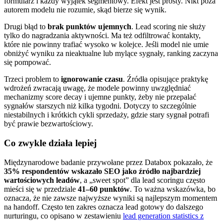
formularz i każdy wyjątek segmentowy. Efekt jest prosty. Nikt poza
autorem modelu nie rozumie, skąd bierze się wynik.
Drugi błąd to
brak punktów ujemnych
. Lead scoring nie służy
tylko do nagradzania aktywności. Ma też odfiltrować kontakty,
które nie powinny trafiać wysoko w kolejce. Jeśli model nie umie
obniżyć wyniku za nieaktualne lub mylące sygnały, ranking zaczyna
się pompować.
Trzeci problem to
ignorowanie czasu
. Źródła opisujące praktykę
wdrożeń zwracają uwagę, że modele powinny uwzględniać
mechanizmy score decay i ujemne punkty, żeby nie przepalać
sygnałów starszych niż kilka tygodni. Dotyczy to szczególnie
niestabilnych i krótkich cykli sprzedaży, gdzie stary sygnał potrafi
być prawie bezwartościowy.
Co zwykle działa lepiej
Międzynarodowe badanie przywołane przez Databox pokazało, że
35% respondentów wskazało SEO jako źródło najbardziej
wartościowych leadów
, a „sweet spot” dla lead scoringu często
mieści się w przedziale
41–60 punktów
. To ważna wskazówka, bo
oznacza, że nie zawsze najwyższe wyniki są najlepszym momentem
na handoff. Często ten zakres oznacza lead gotowy do dalszego
nurturingu, co opisano w zestawieniu
lead generation statistics z