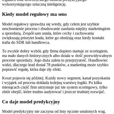
Kiedy model regułowy ma sens
Model regułowy sprawdza się wtedy, gdy celem jest szybkie
uruchomienie procesu i zbudowanie zaufania między marketingiem
a sprzedażą. Zespół sam ustala, które cechy i zachowania
zwiększają priorytet leada, które go obniżają oraz kiedy kontakt
trafia do SDR lub handlowca.
To zwykle dobry wybór, gdy firma dopiero startuje ze scoringiem,
ma mało danych historycznych albo działa w dość przewidywalnym
procesie sprzedaży. Jego duża zaleta to przejrzystość. Handlowiec
widzi, dlaczego lead dostał 78 punktów, a marketing może szybko
poprawić regułę, która daje zły efekt.
Koszt pojawia się później. Każdy nowy segment, kanał pozyskania
i wyjątek od procesu dokłada kolejną warstwę logiki. Po kilku
miesiącach część firm utrzymuje już nie system scoringowy, tylko
zbiór obejść, które trudno audytować i jeszcze trudniej rozwijać.
Co daje model predykcyjny
Model predykcyjny nie zaczyna od listy ręcznie ustalonych wag.