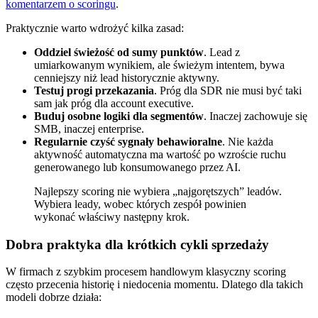
komentarzem o scoringu
.
Praktycznie warto wdrożyć kilka zasad:
Oddziel świeżość od sumy punktów
. Lead z
umiarkowanym wynikiem, ale świeżym intentem, bywa
cenniejszy niż lead historycznie aktywny.
Testuj progi przekazania
. Próg dla SDR nie musi być taki
sam jak próg dla account executive.
Buduj osobne logiki dla segmentów
. Inaczej zachowuje się
SMB, inaczej enterprise.
Regularnie czyść sygnały behawioralne
. Nie każda
aktywność automatyczna ma wartość po wzroście ruchu
generowanego lub konsumowanego przez AI.
Najlepszy scoring nie wybiera „najgorętszych” leadów.
Wybiera leady, wobec których zespół powinien
wykonać właściwy następny krok.
Dobra praktyka dla krótkich cykli sprzedaży
W firmach z szybkim procesem handlowym klasyczny scoring
często przecenia historię i niedocenia momentu. Dlatego dla takich
modeli dobrze działa: