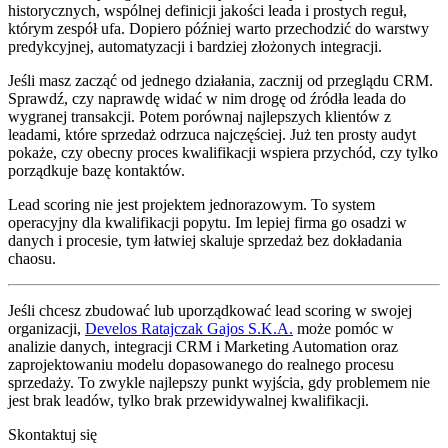
historycznych, wspólnej definicji jakości leada i prostych reguł,
którym zespół ufa. Dopiero później warto przechodzić do warstwy
predykcyjnej, automatyzacji i bardziej złożonych integracji.
Jeśli masz zacząć od jednego działania, zacznij od przeglądu CRM.
Sprawdź, czy naprawdę widać w nim drogę od źródła leada do
wygranej transakcji. Potem porównaj najlepszych klientów z
leadami, które sprzedaż odrzuca najczęściej. Już ten prosty audyt
pokaże, czy obecny proces kwalifikacji wspiera przychód, czy tylko
porządkuje bazę kontaktów.
Lead scoring nie jest projektem jednorazowym. To system
operacyjny dla kwalifikacji popytu. Im lepiej firma go osadzi w
danych i procesie, tym łatwiej skaluje sprzedaż bez dokładania
chaosu.
Jeśli chcesz zbudować lub uporządkować lead scoring w swojej
organizacji,
Develos Ratajczak Gajos S.K.A.
może pomóc w
analizie danych, integracji CRM i Marketing Automation oraz
zaprojektowaniu modelu dopasowanego do realnego procesu
sprzedaży. To zwykle najlepszy punkt wyjścia, gdy problemem nie
jest brak leadów, tylko brak przewidywalnej kwalifikacji.
Skontaktuj się