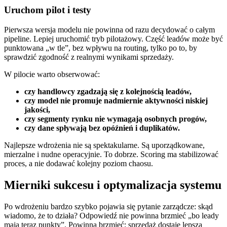
Uruchom pilot i testy
Pierwsza wersja modelu nie powinna od razu decydować o całym
pipeline. Lepiej uruchomić tryb pilotażowy. Część leadów może być
punktowana „w tle”, bez wpływu na routing, tylko po to, by
sprawdzić zgodność z realnymi wynikami sprzedaży.
W pilocie warto obserwować:
czy handlowcy zgadzają się z kolejnością leadów,
czy model nie promuje nadmiernie aktywności niskiej
jakości,
czy segmenty rynku nie wymagają osobnych progów,
czy dane spływają bez opóźnień i duplikatów.
Najlepsze wdrożenia nie są spektakularne. Są uporządkowane,
mierzalne i nudne operacyjnie. To dobrze. Scoring ma stabilizować
proces, a nie dodawać kolejny poziom chaosu.
Mierniki sukcesu i optymalizacja systemu
Po wdrożeniu bardzo szybko pojawia się pytanie zarządcze: skąd
wiadomo, że to działa? Odpowiedź nie powinna brzmieć „bo leady
mają teraz punkty”. Powinna brzmieć: sprzedaż dostaje lepszą