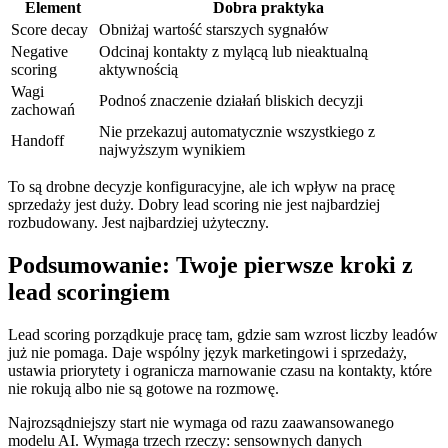
Element
Dobra praktyka
Score decay
Obniżaj wartość starszych sygnałów
Negative
Odcinaj kontakty z mylącą lub nieaktualną
scoring
aktywnością
Wagi
Podnoś znaczenie działań bliskich decyzji
zachowań
Nie przekazuj automatycznie wszystkiego z
Handoff
najwyższym wynikiem
To są drobne decyzje konfiguracyjne, ale ich wpływ na pracę
sprzedaży jest duży. Dobry lead scoring nie jest najbardziej
rozbudowany. Jest najbardziej użyteczny.
Podsumowanie: Twoje pierwsze kroki z
lead scoringiem
Lead scoring porządkuje pracę tam, gdzie sam wzrost liczby leadów
już nie pomaga. Daje wspólny język marketingowi i sprzedaży,
ustawia priorytety i ogranicza marnowanie czasu na kontakty, które
nie rokują albo nie są gotowe na rozmowę.
Najrozsądniejszy start nie wymaga od razu zaawansowanego
modelu AI. Wymaga trzech rzeczy: sensownych danych