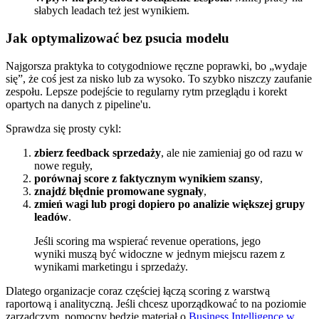
słabych leadach też jest wynikiem.
Jak optymalizować bez psucia modelu
Najgorsza praktyka to cotygodniowe ręczne poprawki, bo „wydaje
się”, że coś jest za nisko lub za wysoko. To szybko niszczy zaufanie
zespołu. Lepsze podejście to regularny rytm przeglądu i korekt
opartych na danych z pipeline'u.
Sprawdza się prosty cykl:
zbierz feedback sprzedaży
, ale nie zamieniaj go od razu w
nowe reguły,
porównaj score z faktycznym wynikiem szansy
,
znajdź błędnie promowane sygnały
,
zmień wagi lub progi dopiero po analizie większej grupy
leadów
.
Jeśli scoring ma wspierać revenue operations, jego
wyniki muszą być widoczne w jednym miejscu razem z
wynikami marketingu i sprzedaży.
Dlatego organizacje coraz częściej łączą scoring z warstwą
raportową i analityczną. Jeśli chcesz uporządkować to na poziomie
zarządczym, pomocny będzie materiał o
Business Intelligence w