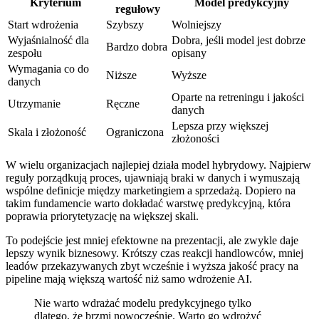
Kryterium
Model predykcyjny
regułowy
Start wdrożenia
Szybszy
Wolniejszy
Wyjaśnialność dla
Dobra, jeśli model jest dobrze
Bardzo dobra
zespołu
opisany
Wymagania co do
Niższe
Wyższe
danych
Oparte na retreningu i jakości
Utrzymanie
Ręczne
danych
Lepsza przy większej
Skala i złożoność
Ograniczona
złożoności
W wielu organizacjach najlepiej działa model hybrydowy. Najpierw
reguły porządkują proces, ujawniają braki w danych i wymuszają
wspólne definicje między marketingiem a sprzedażą. Dopiero na
takim fundamencie warto dokładać warstwę predykcyjną, która
poprawia priorytetyzację na większej skali.
To podejście jest mniej efektowne na prezentacji, ale zwykle daje
lepszy wynik biznesowy. Krótszy czas reakcji handlowców, mniej
leadów przekazywanych zbyt wcześnie i wyższa jakość pracy na
pipeline mają większą wartość niż samo wdrożenie AI.
Nie warto wdrażać modelu predykcyjnego tylko
dlatego, że brzmi nowocześnie. Warto go wdrożyć