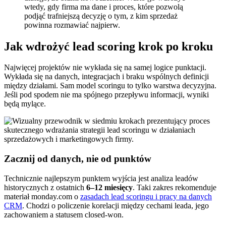
wtedy, gdy firma ma dane i proces, które pozwolą
podjąć trafniejszą decyzję o tym, z kim sprzedaż
powinna rozmawiać najpierw.
Jak wdrożyć lead scoring krok po kroku
Najwięcej projektów nie wykłada się na samej logice punktacji.
Wykłada się na danych, integracjach i braku wspólnych definicji
między działami. Sam model scoringu to tylko warstwa decyzyjna.
Jeśli pod spodem nie ma spójnego przepływu informacji, wyniki
będą mylące.
Zacznij od danych, nie od punktów
Technicznie najlepszym punktem wyjścia jest analiza leadów
historycznych z ostatnich
6–12 miesięcy
. Taki zakres rekomenduje
materiał monday.com o
zasadach lead scoringu i pracy na danych
CRM
. Chodzi o policzenie korelacji między cechami leada, jego
zachowaniem a statusem closed-won.