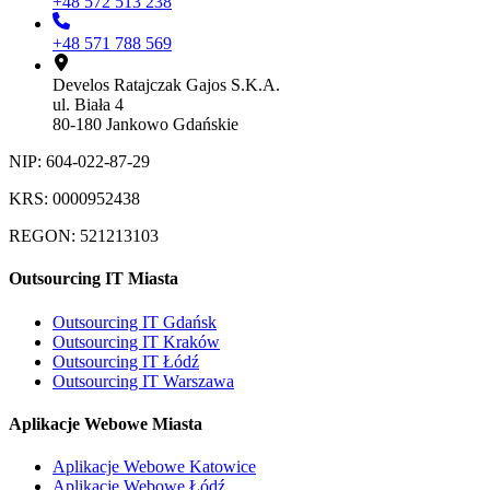
+48 572 513 238
+48 571 788 569
Develos Ratajczak Gajos S.K.A.
ul. Biała 4
80-180 Jankowo Gdańskie
NIP: 604-022-87-29
KRS: 0000952438
REGON: 521213103
Outsourcing IT Miasta
Outsourcing IT Gdańsk
Outsourcing IT Kraków
Outsourcing IT Łódź
Outsourcing IT Warszawa
Aplikacje Webowe Miasta
Aplikacje Webowe Katowice
Aplikacje Webowe Łódź