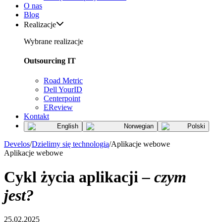
O nas
Blog
Realizacje
Wybrane realizacje
Outsourcing IT
Road Metric
Dell YourID
Centerpoint
EReview
Kontakt
English
Norwegian
Polski
Develos
/
Dzielimy się technologią
/
Aplikacje webowe
Aplikacje webowe
Cykl życia aplikacji
– czym
jest?
25.02.2025