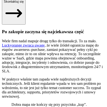
Skontaktuj się
Po zakupie zaczyna się najciekawsza część
Wiele firm nadal mapuje drogę tylko do transakcji. To za mało.
Luckyorange zwraca uwagę
, że wiele źródeł ogranicza mapę do
etapów awareness–purchase, zamiast pokazywać pełny cykl po
zakupie, mimo że to on silnie wpływa na retencję. To szczególnie
ważne w SaaS, gdzie mapa powinna obejmować onboarding,
adopcję, integracje, incydenty i odnowienia, co dobrze pasuje do
środowisk z długoterminowym utrzymaniem, monitoringiem 24/7 i
SLA.
W praktyce właśnie tam zapada wiele najdroższych decyzji
technicznych. Jeśli klient regularnie wpada w ten sam problem po
wdrożeniu, to nie jest już tylko temat customer success. To sygnał
dla architektury, supportu, priorytetów rozwojowych i umowy
serwisowej.
Dobra mapa nie kończy się przy przycisku „kup”.