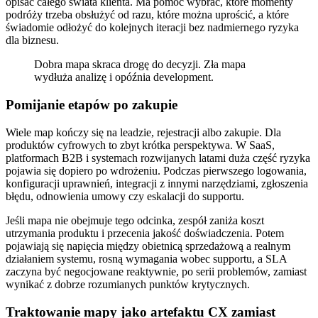
opisać całego świata klienta. Ma pomóc wybrać, które momenty
podróży trzeba obsłużyć od razu, które można uprościć, a które
świadomie odłożyć do kolejnych iteracji bez nadmiernego ryzyka
dla biznesu.
Dobra mapa skraca drogę do decyzji. Zła mapa
wydłuża analizę i opóźnia development.
Pomijanie etapów po zakupie
Wiele map kończy się na leadzie, rejestracji albo zakupie. Dla
produktów cyfrowych to zbyt krótka perspektywa. W SaaS,
platformach B2B i systemach rozwijanych latami duża część ryzyka
pojawia się dopiero po wdrożeniu. Podczas pierwszego logowania,
konfiguracji uprawnień, integracji z innymi narzędziami, zgłoszenia
błędu, odnowienia umowy czy eskalacji do supportu.
Jeśli mapa nie obejmuje tego odcinka, zespół zaniża koszt
utrzymania produktu i przecenia jakość doświadczenia. Potem
pojawiają się napięcia między obietnicą sprzedażową a realnym
działaniem systemu, rosną wymagania wobec supportu, a SLA
zaczyna być negocjowane reaktywnie, po serii problemów, zamiast
wynikać z dobrze rozumianych punktów krytycznych.
Traktowanie mapy jako artefaktu CX zamiast