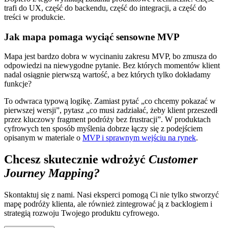
trafi do UX, część do backendu, część do integracji, a część do
treści w produkcie.
Jak mapa pomaga wyciąć sensowne MVP
Mapa jest bardzo dobra w wycinaniu zakresu MVP, bo zmusza do
odpowiedzi na niewygodne pytanie. Bez których momentów klient
nadal osiągnie pierwszą wartość, a bez których tylko dokładamy
funkcje?
To odwraca typową logikę. Zamiast pytać „co chcemy pokazać w
pierwszej wersji”, pytasz „co musi zadziałać, żeby klient przeszedł
przez kluczowy fragment podróży bez frustracji”. W produktach
cyfrowych ten sposób myślenia dobrze łączy się z podejściem
opisanym w materiale o
MVP i sprawnym wejściu na rynek
.
Chcesz skutecznie wdrożyć
Customer
Journey Mapping?
Skontaktuj się z nami. Nasi eksperci pomogą Ci nie tylko stworzyć
mapę podróży klienta, ale również zintegrować ją z backlogiem i
strategią rozwoju Twojego produktu cyfrowego.