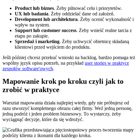
Product lub biznes
. Żeby pilnować celu i priorytetów.
UX lub badania
. Żeby oddzielać dane od założeń.
Development lub architektura
. Żeby ocenić wykonalność i
wpływ na system.
Support lub customer success
. Żeby wnieść realne tarcia z
etapu po zakupie.
Sprzedaż i marketing
. Żeby uchwycić obietnicę składaną
klientowi przed wejściem do produktu.
Jeśli później chcesz przekuć wnioski na backlog, bardzo pomaga też
wspólny język opisu potrzeb, na przykład
user stories w praktyce
zespołów software'owych
.
Mapowanie krok po kroku czyli jak to
zrobić w praktyce
Warsztat mapowania działa najlepiej wtedy, gdy nie próbujesz od
razu stworzyć kompletnego obrazu całej firmy. Weź jedną personę,
jedną podróż i jeden problem biznesowy. To wystarczy, żeby
wyciągnąć decyzje, które da się wdrożyć.