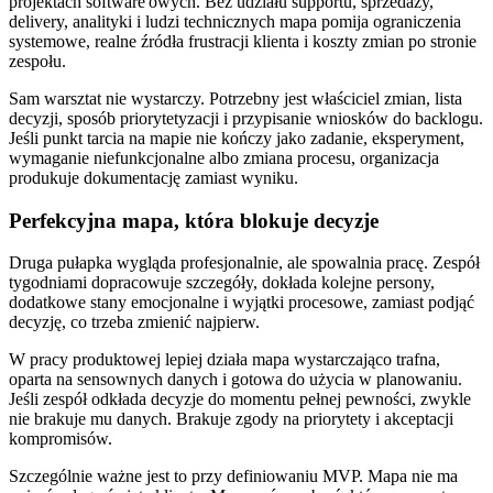
projektach software'owych. Bez udziału supportu, sprzedaży,
delivery, analityki i ludzi technicznych mapa pomija ograniczenia
systemowe, realne źródła frustracji klienta i koszty zmian po stronie
zespołu.
Sam warsztat nie wystarczy. Potrzebny jest właściciel zmian, lista
decyzji, sposób priorytetyzacji i przypisanie wniosków do backlogu.
Jeśli punkt tarcia na mapie nie kończy jako zadanie, eksperyment,
wymaganie niefunkcjonalne albo zmiana procesu, organizacja
produkuje dokumentację zamiast wyniku.
Perfekcyjna mapa, która blokuje decyzje
Druga pułapka wygląda profesjonalnie, ale spowalnia pracę. Zespół
tygodniami dopracowuje szczegóły, dokłada kolejne persony,
dodatkowe stany emocjonalne i wyjątki procesowe, zamiast podjąć
decyzję, co trzeba zmienić najpierw.
W pracy produktowej lepiej działa mapa wystarczająco trafna,
oparta na sensownych danych i gotowa do użycia w planowaniu.
Jeśli zespół odkłada decyzje do momentu pełnej pewności, zwykle
nie brakuje mu danych. Brakuje zgody na priorytety i akceptacji
kompromisów.
Szczególnie ważne jest to przy definiowaniu MVP. Mapa nie ma