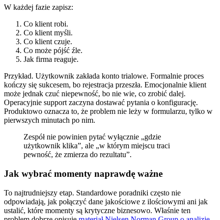
W każdej fazie zapisz:
Co klient robi.
Co klient myśli.
Co klient czuje.
Co może pójść źle.
Jak firma reaguje.
Przykład. Użytkownik zakłada konto trialowe. Formalnie proces
kończy się sukcesem, bo rejestracja przeszła. Emocjonalnie klient
może jednak czuć niepewność, bo nie wie, co zrobić dalej.
Operacyjnie support zaczyna dostawać pytania o konfigurację.
Produktowo oznacza to, że problem nie leży w formularzu, tylko w
pierwszych minutach po nim.
Zespół nie powinien pytać wyłącznie „gdzie
użytkownik klika”, ale „w którym miejscu traci
pewność, że zmierza do rezultatu”.
Jak wybrać momenty naprawdę ważne
To najtrudniejszy etap. Standardowe poradniki często nie
odpowiadają, jak połączyć dane jakościowe z ilościowymi ani jak
ustalić, które momenty są krytyczne biznesowo. Właśnie ten
problem dobrze opisuje
materiał Nielsen Norman Group o analizie