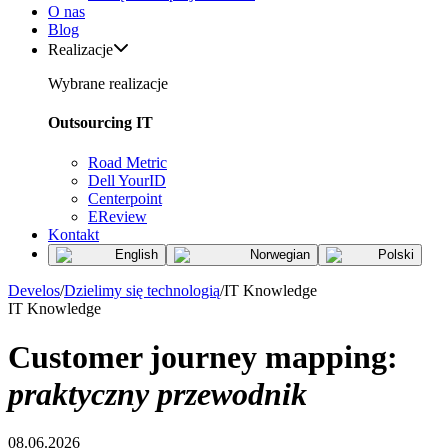
O nas
Blog
Realizacje
Wybrane realizacje
Outsourcing IT
Road Metric
Dell YourID
Centerpoint
EReview
Kontakt
English
Norwegian
Polski
Develos
/
Dzielimy się technologią
/
IT Knowledge
IT Knowledge
Customer journey mapping:
praktyczny przewodnik
08.06.2026