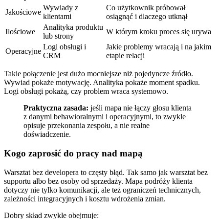
Wywiady z
Co użytkownik próbował
Jakościowe
klientami
osiągnąć i dlaczego utknął
Analityka produktu
Ilościowe
W którym kroku proces się urywa
lub strony
Logi obsługi i
Jakie problemy wracają i na jakim
Operacyjne
CRM
etapie relacji
Takie połączenie jest dużo mocniejsze niż pojedyncze źródło.
Wywiad pokaże motywację. Analityka pokaże moment spadku.
Logi obsługi pokażą, czy problem wraca systemowo.
Praktyczna zasada:
jeśli mapa nie łączy głosu klienta
z danymi behawioralnymi i operacyjnymi, to zwykle
opisuje przekonania zespołu, a nie realne
doświadczenie.
Kogo zaprosić do pracy nad mapą
Warsztat bez developera to częsty błąd. Tak samo jak warsztat bez
supportu albo bez osoby od sprzedaży. Mapa podróży klienta
dotyczy nie tylko komunikacji, ale też ograniczeń technicznych,
zależności integracyjnych i kosztu wdrożenia zmian.
Dobry skład zwykle obejmuje: