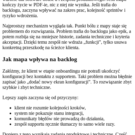
kończy życie w PDF-ie, nic z niej nie wynika. Jeśli trafia do
backlogu, zaczyna wpływać na zakres prac, kolejność sprintów i
ryzyko wdrożenia.
Najprostszy mechanizm wygląda tak. Punkt bólu z mapy staje się
problemem do rozwiązania. Problem trafia do backlogu jako epik, a
potem rozbija się na mniejsze historie, zadania techniczne i kryteria
akceptacji. Dzięki temu zespół nie wdraża „funkcji”, tylko usuwa
konkretną przeszkodę na ścieżce klienta.
Jak mapa wpływa na backlog
Załóżmy, że klient w etapie onboardingu nie potrafi ukończyć
konfiguracji bez kontaktu z supportem. Taki problem można błędnie
zapisać jako „dodać nowy ekran konfiguracji”. To rozwiązanie zbyt
szybkie i zbyt techniczne.
Lepszy zapis zaczyna się od przyczyny:
klient nie rozumie kolejności kroków,
system nie pokazuje stanu integracji,
komunikaty błędów nie prowadzą do działania,
zespół supportu ręcznie tłumaczy to samo wiele razy.
Dopiero z tego wynikają zadania produktowe i techniczne. Część