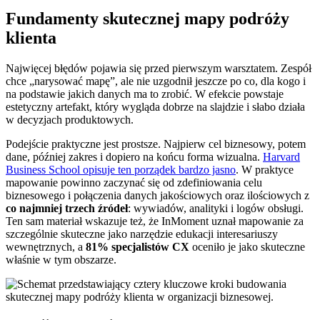
Fundamenty skutecznej mapy podróży
klienta
Najwięcej błędów pojawia się przed pierwszym warsztatem. Zespół
chce „narysować mapę”, ale nie uzgodnił jeszcze po co, dla kogo i
na podstawie jakich danych ma to zrobić. W efekcie powstaje
estetyczny artefakt, który wygląda dobrze na slajdzie i słabo działa
w decyzjach produktowych.
Podejście praktyczne jest prostsze. Najpierw cel biznesowy, potem
dane, później zakres i dopiero na końcu forma wizualna.
Harvard
Business School opisuje ten porządek bardzo jasno
. W praktyce
mapowanie powinno zaczynać się od zdefiniowania celu
biznesowego i połączenia danych jakościowych oraz ilościowych z
co najmniej trzech źródeł
: wywiadów, analityki i logów obsługi.
Ten sam materiał wskazuje też, że InMoment uznał mapowanie za
szczególnie skuteczne jako narzędzie edukacji interesariuszy
wewnętrznych, a
81% specjalistów CX
oceniło je jako skuteczne
właśnie w tym obszarze.