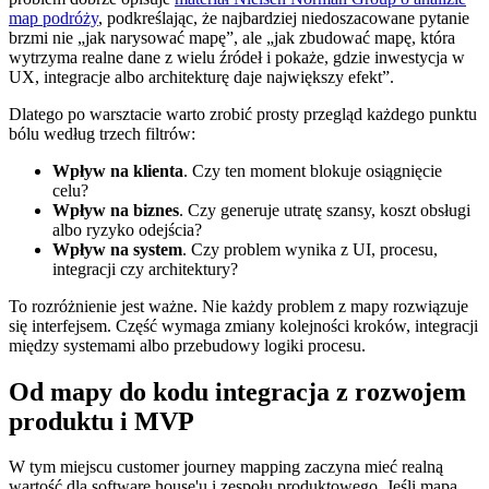
map podróży
, podkreślając, że najbardziej niedoszacowane pytanie
brzmi nie „jak narysować mapę”, ale „jak zbudować mapę, która
wytrzyma realne dane z wielu źródeł i pokaże, gdzie inwestycja w
UX, integracje albo architekturę daje największy efekt”.
Dlatego po warsztacie warto zrobić prosty przegląd każdego punktu
bólu według trzech filtrów:
Wpływ na klienta
. Czy ten moment blokuje osiągnięcie
celu?
Wpływ na biznes
. Czy generuje utratę szansy, koszt obsługi
albo ryzyko odejścia?
Wpływ na system
. Czy problem wynika z UI, procesu,
integracji czy architektury?
To rozróżnienie jest ważne. Nie każdy problem z mapy rozwiązuje
się interfejsem. Część wymaga zmiany kolejności kroków, integracji
między systemami albo przebudowy logiki procesu.
Od mapy do kodu integracja z rozwojem
produktu i MVP
W tym miejscu customer journey mapping zaczyna mieć realną
wartość dla software house'u i zespołu produktowego. Jeśli mapa