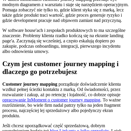
modnym diagramem z warsztatu i staje się narzędziem operacyjnym.
Pomaga zobaczyć nie tylko to, gdzie klient styka się z marką, lecz
także gdzie produkt traci wartość, gdzie proces generuje ryzyko i
gdzie development pracuje nad objawem zamiast nad przyczyną.
W software house'ach i zespołach produktowych to ma szczególne
znaczenie. Problemy klienta rzadko kończą się na ekranie landing
page'a. Zaczynają się wcześniej, a często eskalują dopiero po
zakupie, podczas onboardingu, integracji, pierwszego incydentu
albo odnowienia umowy.
Czym jest customer journey mapping i
dlaczego go potrzebujesz
Customer journey mapping
porządkuje doświadczenie klienta
wzdłuż pełnej ścieżki kontaktu z marką. Od świadomości, przez
rozważanie i zakup, aż po retencję i lojalność, co dobrze opisuje
opracowanie InMoment o customer journey mapping
. To ważne
rozróżnienie, bo wiele firm nadal patrzy tylko na jeden fragment
procesu, najczęściej lej sprzedażowy albo pojedynczy ekran
produktu.
Jeśli chcesz uporządkować część sprzedażową, dobrym
uzupełnieniem będzie też
blog Linkanta o lejku sprzedaży
. Lejek