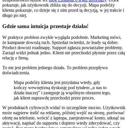
pokazuje, jak użytkownik zbliża się do decyzji. Mapa podróży
klienta pokazuje, co dzieje się z nim przed tą decyzją, w jej trakcie i
długo po niej.
Gdzie sama intuicja przestaje działać
W praktyce problem zwykle wygląda podobnie. Marketing mówi,
że kampanie dowożą ruch. Sprzedaż twierdzi, że leady są dobre.
Product dowozi roadmapę. Support zgłasza powtarzalne problemy.
Zarząd widzi jednak jedno. Klient nie przechodzi płynnie przez całą
relację z firmą.
To nie jest problem jednego działu. To problem przepływu
doświadczenia.
Mapa podróży klienta jest przydatna wtedy, gdy
kończy wewnętrzną dyskusję pod tytułem „u nas to
działa inaczej” i zastępuje ją wspólnym obrazem tego,
jak klient naprawdę przechodzi przez proces.
W produktach cyfrowych widać to szczególnie mocno. Użytkownik
może najpierw trafić na reklamę, później wejść na stronę, porównać
ofertę na telefonie, wrócić z laptopa, zarejestrować konto, utknąć na
aktywacji, napisać do supportu i dopiero wtedy zdecydować, czy