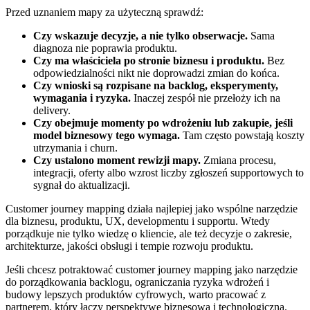
Przed uznaniem mapy za użyteczną sprawdź:
Czy wskazuje decyzje, a nie tylko obserwacje.
Sama
diagnoza nie poprawia produktu.
Czy ma właściciela po stronie biznesu i produktu.
Bez
odpowiedzialności nikt nie doprowadzi zmian do końca.
Czy wnioski są rozpisane na backlog, eksperymenty,
wymagania i ryzyka.
Inaczej zespół nie przełoży ich na
delivery.
Czy obejmuje momenty po wdrożeniu lub zakupie, jeśli
model biznesowy tego wymaga.
Tam często powstają koszty
utrzymania i churn.
Czy ustalono moment rewizji mapy.
Zmiana procesu,
integracji, oferty albo wzrost liczby zgłoszeń supportowych to
sygnał do aktualizacji.
Customer journey mapping działa najlepiej jako wspólne narzędzie
dla biznesu, produktu, UX, developmentu i supportu. Wtedy
porządkuje nie tylko wiedzę o kliencie, ale też decyzje o zakresie,
architekturze, jakości obsługi i tempie rozwoju produktu.
Jeśli chcesz potraktować customer journey mapping jako narzędzie
do porządkowania backlogu, ograniczania ryzyka wdrożeń i
budowy lepszych produktów cyfrowych, warto pracować z
partnerem, który łączy perspektywę biznesową i technologiczną.