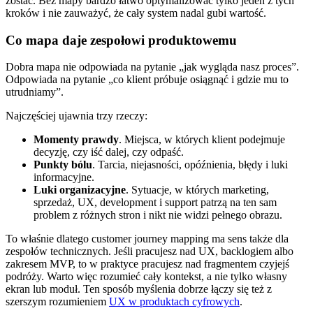
zostać. Bez mapy bardzo łatwo optymalizować tylko jeden z tych
kroków i nie zauważyć, że cały system nadal gubi wartość.
Co mapa daje zespołowi produktowemu
Dobra mapa nie odpowiada na pytanie „jak wygląda nasz proces”.
Odpowiada na pytanie „co klient próbuje osiągnąć i gdzie mu to
utrudniamy”.
Najczęściej ujawnia trzy rzeczy:
Momenty prawdy
. Miejsca, w których klient podejmuje
decyzję, czy iść dalej, czy odpaść.
Punkty bólu
. Tarcia, niejasności, opóźnienia, błędy i luki
informacyjne.
Luki organizacyjne
. Sytuacje, w których marketing,
sprzedaż, UX, development i support patrzą na ten sam
problem z różnych stron i nikt nie widzi pełnego obrazu.
To właśnie dlatego customer journey mapping ma sens także dla
zespołów technicznych. Jeśli pracujesz nad UX, backlogiem albo
zakresem MVP, to w praktyce pracujesz nad fragmentem czyjejś
podróży. Warto więc rozumieć cały kontekst, a nie tylko własny
ekran lub moduł. Ten sposób myślenia dobrze łączy się też z
szerszym rozumieniem
UX w produktach cyfrowych
.