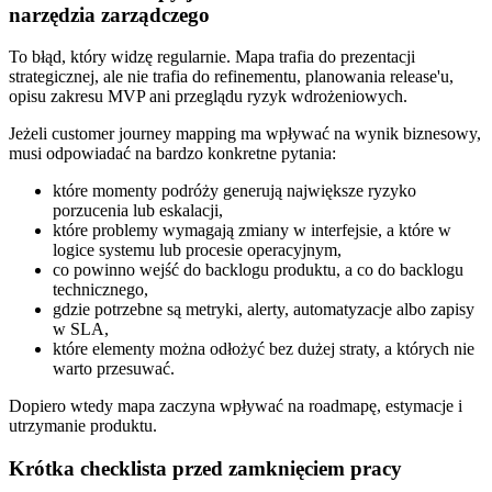
narzędzia zarządczego
To błąd, który widzę regularnie. Mapa trafia do prezentacji
strategicznej, ale nie trafia do refinementu, planowania release'u,
opisu zakresu MVP ani przeglądu ryzyk wdrożeniowych.
Jeżeli customer journey mapping ma wpływać na wynik biznesowy,
musi odpowiadać na bardzo konkretne pytania:
które momenty podróży generują największe ryzyko
porzucenia lub eskalacji,
które problemy wymagają zmiany w interfejsie, a które w
logice systemu lub procesie operacyjnym,
co powinno wejść do backlogu produktu, a co do backlogu
technicznego,
gdzie potrzebne są metryki, alerty, automatyzacje albo zapisy
w SLA,
które elementy można odłożyć bez dużej straty, a których nie
warto przesuwać.
Dopiero wtedy mapa zaczyna wpływać na roadmapę, estymacje i
utrzymanie produktu.
Krótka checklista przed zamknięciem pracy