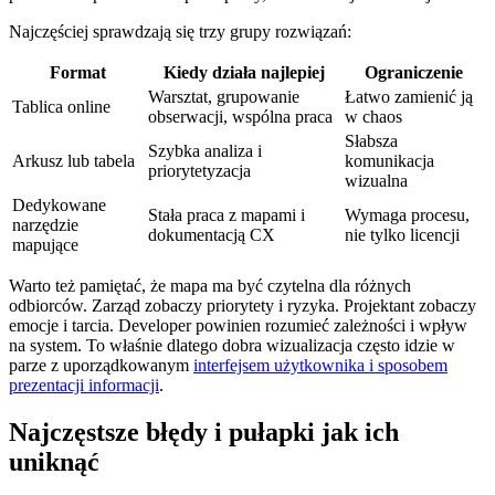
Najczęściej sprawdzają się trzy grupy rozwiązań:
Format
Kiedy działa najlepiej
Ograniczenie
Warsztat, grupowanie
Łatwo zamienić ją
Tablica online
obserwacji, wspólna praca
w chaos
Słabsza
Szybka analiza i
Arkusz lub tabela
komunikacja
priorytetyzacja
wizualna
Dedykowane
Stała praca z mapami i
Wymaga procesu,
narzędzie
dokumentacją CX
nie tylko licencji
mapujące
Warto też pamiętać, że mapa ma być czytelna dla różnych
odbiorców. Zarząd zobaczy priorytety i ryzyka. Projektant zobaczy
emocje i tarcia. Developer powinien rozumieć zależności i wpływ
na system. To właśnie dlatego dobra wizualizacja często idzie w
parze z uporządkowanym
interfejsem użytkownika i sposobem
prezentacji informacji
.
Najczęstsze błędy i pułapki jak ich
uniknąć