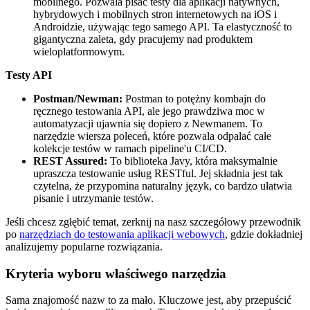
mobilnego. Pozwala pisać testy dla aplikacji natywnych,
hybrydowych i mobilnych stron internetowych na iOS i
Androidzie, używając tego samego API. Ta elastyczność to
gigantyczna zaleta, gdy pracujemy nad produktem
wieloplatformowym.
Testy API
Postman/Newman:
Postman to potężny kombajn do
ręcznego testowania API, ale jego prawdziwa moc w
automatyzacji ujawnia się dopiero z Newmanem. To
narzędzie wiersza poleceń, które pozwala odpalać całe
kolekcje testów w ramach pipeline'u CI/CD.
REST Assured:
To biblioteka Javy, która maksymalnie
upraszcza testowanie usług RESTful. Jej składnia jest tak
czytelna, że przypomina naturalny język, co bardzo ułatwia
pisanie i utrzymanie testów.
Jeśli chcesz zgłębić temat, zerknij na nasz szczegółowy przewodnik
po
narzędziach do testowania aplikacji webowych
, gdzie dokładniej
analizujemy popularne rozwiązania.
Kryteria wyboru właściwego narzędzia
Sama znajomość nazw to za mało. Kluczowe jest, aby przepuścić