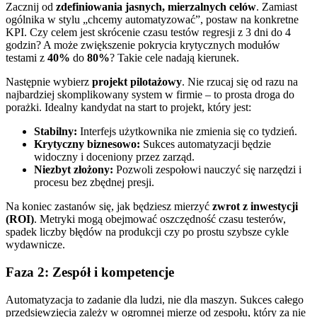
Zacznij od
zdefiniowania jasnych, mierzalnych celów
. Zamiast
ogólnika w stylu „chcemy automatyzować”, postaw na konkretne
KPI. Czy celem jest skrócenie czasu testów regresji z 3 dni do 4
godzin? A może zwiększenie pokrycia krytycznych modułów
testami z
40%
do
80%
? Takie cele nadają kierunek.
Następnie wybierz
projekt pilotażowy
. Nie rzucaj się od razu na
najbardziej skomplikowany system w firmie – to prosta droga do
porażki. Idealny kandydat na start to projekt, który jest:
Stabilny:
Interfejs użytkownika nie zmienia się co tydzień.
Krytyczny biznesowo:
Sukces automatyzacji będzie
widoczny i doceniony przez zarząd.
Niezbyt złożony:
Pozwoli zespołowi nauczyć się narzędzi i
procesu bez zbędnej presji.
Na koniec zastanów się, jak będziesz mierzyć
zwrot z inwestycji
(ROI)
. Metryki mogą obejmować oszczędność czasu testerów,
spadek liczby błędów na produkcji czy po prostu szybsze cykle
wydawnicze.
Faza 2: Zespół i kompetencje
Automatyzacja to zadanie dla ludzi, nie dla maszyn. Sukces całego
przedsięwzięcia zależy w ogromnej mierze od zespołu, który za nie