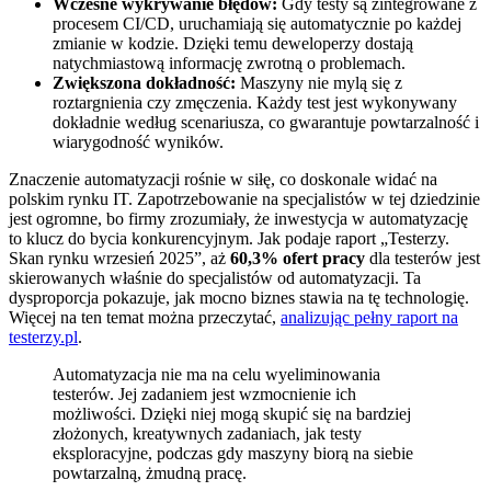
Wczesne wykrywanie błędów:
Gdy testy są zintegrowane z
procesem CI/CD, uruchamiają się automatycznie po każdej
zmianie w kodzie. Dzięki temu deweloperzy dostają
natychmiastową informację zwrotną o problemach.
Zwiększona dokładność:
Maszyny nie mylą się z
roztargnienia czy zmęczenia. Każdy test jest wykonywany
dokładnie według scenariusza, co gwarantuje powtarzalność i
wiarygodność wyników.
Znaczenie automatyzacji rośnie w siłę, co doskonale widać na
polskim rynku IT. Zapotrzebowanie na specjalistów w tej dziedzinie
jest ogromne, bo firmy zrozumiały, że inwestycja w automatyzację
to klucz do bycia konkurencyjnym. Jak podaje raport „Testerzy.
Skan rynku wrzesień 2025”, aż
60,3% ofert pracy
dla testerów jest
skierowanych właśnie do specjalistów od automatyzacji. Ta
dysproporcja pokazuje, jak mocno biznes stawia na tę technologię.
Więcej na ten temat można przeczytać,
analizując pełny raport na
testerzy.pl
.
Automatyzacja nie ma na celu wyeliminowania
testerów. Jej zadaniem jest wzmocnienie ich
możliwości. Dzięki niej mogą skupić się na bardziej
złożonych, kreatywnych zadaniach, jak testy
eksploracyjne, podczas gdy maszyny biorą na siebie
powtarzalną, żmudną pracę.