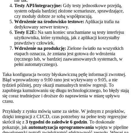
nie tak.
Testy API/integracyjne:
Gdy testy jednostkowe przejdą,
system odpala bardziej złożone scenariusze, sprawdzające,
czy moduły dobrze ze sobą współpracują.
Wdrożenie na środowisko testowe:
Aplikacja trafia na
dedykowany serwer testowy.
Testy E2E:
Na sam koniec uruchamiane są testy interfejsu
użytkownika, które symulują, jak z aplikacji korzystałby
prawdziwy człowiek.
Wdrożenie na produkcję:
Zielone światło na wszystkich
etapach oznacza, że zmiana jest gotowa do wdrożenia
(ręcznego lub, w bardziej zaawansowanych systemach, w
pełni automatycznego).
Taka konfiguracja tworzy błyskawiczną pętlę informacji zwrotnej.
Błąd wprowadzony o 9:00 rano jest wykrywany o 9:05, a nie
tydzień później, przy okazji manualnych testów regresji. To
zapobiega kumulowaniu się długu technologicznego, bo błędy stają
się coraz trudniejsze i droższe do naprawienia w miarę upływu
czasu.
Przykłady z rynku mówią same za siebie. W jednym z projektów,
dzięki integracji z CI/CD, czas potrzebny na pełne testy regresyjne
skrócił się z
3 tygodni do zaledwie 6 godzin
. To doskonale
pokazuje, jak
automatyzacja oprogramowania
wpięta w pipeline
deweloperski potrafi zwielokrotnić efektywność zespołu. Więcej na