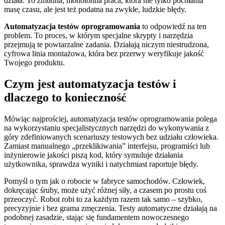
działa. To żmudna, monotonna praca, która nie tylko pochłania
masę czasu, ale jest też podatna na zwykłe, ludzkie błędy.
Automatyzacja testów oprogramowania
to odpowiedź na ten
problem. To proces, w którym specjalne skrypty i narzędzia
przejmują te powtarzalne zadania. Działają niczym niestrudzona,
cyfrowa linia montażowa, która bez przerwy weryfikuje jakość
Twojego produktu.
Czym jest automatyzacja testów i
dlaczego to konieczność
Mówiąc najprościej, automatyzacja testów oprogramowania polega
na wykorzystaniu specjalistycznych narzędzi do wykonywania z
góry zdefiniowanych scenariuszy testowych bez udziału człowieka.
Zamiast manualnego „przeklikiwania” interfejsu, programiści lub
inżynierowie jakości piszą kod, który symuluje działania
użytkownika, sprawdza wyniki i natychmiast raportuje błędy.
Pomyśl o tym jak o robocie w fabryce samochodów. Człowiek,
dokręcając śruby, może użyć różnej siły, a czasem po prostu coś
przeoczyć. Robot robi to za każdym razem tak samo – szybko,
precyzyjnie i bez grama zmęczenia. Testy automatyczne działają na
podobnej zasadzie, stając się fundamentem nowoczesnego