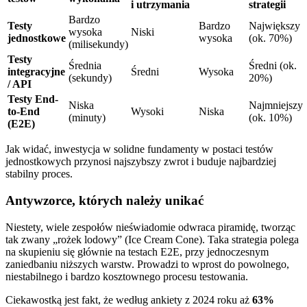
i utrzymania
strategii
Bardzo
Testy
Bardzo
Największy
wysoka
Niski
jednostkowe
wysoka
(ok. 70%)
(milisekundy)
Testy
Średnia
Średni (ok.
integracyjne
Średni
Wysoka
(sekundy)
20%)
/ API
Testy End-
Niska
Najmniejszy
to-End
Wysoki
Niska
(minuty)
(ok. 10%)
(E2E)
Jak widać, inwestycja w solidne fundamenty w postaci testów
jednostkowych przynosi najszybszy zwrot i buduje najbardziej
stabilny proces.
Antywzorce, których należy unikać
Niestety, wiele zespołów nieświadomie odwraca piramidę, tworząc
tak zwany „rożek lodowy” (Ice Cream Cone). Taka strategia polega
na skupieniu się głównie na testach E2E, przy jednoczesnym
zaniedbaniu niższych warstw. Prowadzi to wprost do powolnego,
niestabilnego i bardzo kosztownego procesu testowania.
Ciekawostką jest fakt, że według ankiety z 2024 roku aż
63%