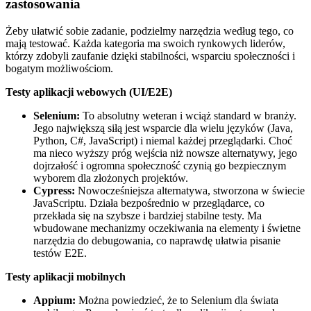
zastosowania
Żeby ułatwić sobie zadanie, podzielmy narzędzia według tego, co
mają testować. Każda kategoria ma swoich rynkowych liderów,
którzy zdobyli zaufanie dzięki stabilności, wsparciu społeczności i
bogatym możliwościom.
Testy aplikacji webowych (UI/E2E)
Selenium:
To absolutny weteran i wciąż standard w branży.
Jego największą siłą jest wsparcie dla wielu języków (Java,
Python, C#, JavaScript) i niemal każdej przeglądarki. Choć
ma nieco wyższy próg wejścia niż nowsze alternatywy, jego
dojrzałość i ogromna społeczność czynią go bezpiecznym
wyborem dla złożonych projektów.
Cypress:
Nowocześniejsza alternatywa, stworzona w świecie
JavaScriptu. Działa bezpośrednio w przeglądarce, co
przekłada się na szybsze i bardziej stabilne testy. Ma
wbudowane mechanizmy oczekiwania na elementy i świetne
narzędzia do debugowania, co naprawdę ułatwia pisanie
testów E2E.
Testy aplikacji mobilnych
Appium:
Można powiedzieć, że to Selenium dla świata