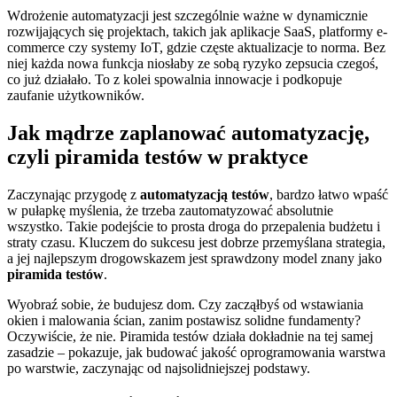
Wdrożenie automatyzacji jest szczególnie ważne w dynamicznie
rozwijających się projektach, takich jak aplikacje SaaS, platformy e-
commerce czy systemy IoT, gdzie częste aktualizacje to norma. Bez
niej każda nowa funkcja niosłaby ze sobą ryzyko zepsucia czegoś,
co już działało. To z kolei spowalnia innowacje i podkopuje
zaufanie użytkowników.
Jak mądrze zaplanować automatyzację,
czyli piramida testów w praktyce
Zaczynając przygodę z
automatyzacją testów
, bardzo łatwo wpaść
w pułapkę myślenia, że trzeba zautomatyzować absolutnie
wszystko. Takie podejście to prosta droga do przepalenia budżetu i
straty czasu. Kluczem do sukcesu jest dobrze przemyślana strategia,
a jej najlepszym drogowskazem jest sprawdzony model znany jako
piramida testów
.
Wyobraź sobie, że budujesz dom. Czy zacząłbyś od wstawiania
okien i malowania ścian, zanim postawisz solidne fundamenty?
Oczywiście, że nie. Piramida testów działa dokładnie na tej samej
zasadzie – pokazuje, jak budować jakość oprogramowania warstwa
po warstwie, zaczynając od najsolidniejszej podstawy.