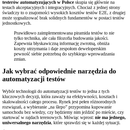
testerów automatyzujących w Polsce
skupia się głównie na
testach akceptacyjnych i integracyjnych. Chociaż z jednej strony
świadczy to o znajomości wysokich kosztów testów E2E, z drugiej
może sygnalizować brak solidnych fundamentów w postaci testów
jednostkowych.
Prawidłowo zaimplementowana piramida testów to nie
tylko technika, ale cała filozofia budowania jakości.
Zapewnia błyskawiczną informację zwrotną, obniża
koszty utrzymania i daje zespołom deweloperskim
pewność siebie potrzebną do szybkiego wprowadzania
zmian.
Jak wybrać odpowiednie narzędzia do
automatyzacji testów
Wybór technologii do automatyzacji testów to jedna z tych
kluczowych decyzji, która zaważy na efektywności, kosztach i
skalowalności całego procesu. Rynek jest pełen różnorodnych
rozwiązań, a wybieranie „na ślepo” przypomina kupowanie
samochodu bez wiedzy, czy będziemy nim jeździć po mieście, czy
startować w rajdach terenowych. Mówiąc wprost:
nie ma jednego,
uniwersalnego narzędzia
, które sprawdzi się w każdej sytuacji.