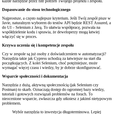
każde narzędzie przez filtr potrzeb Twojego projektu i zespołu.
Dopasowanie do stosu technologicznego
Najprostsze, a często najlepsze kryterium. Jeśli Twój zespół pisze w
Javie, naturalnym wyborem do testów API będzie REST Assured, a
do UI – Selenium z Javą. To ułatwia współpracę, pozwala na
współdzielenie kodu i sprawia, że deweloperzy mogą łatwiej
włączyć się w proces.
Krzywa uczenia się i kompetencje zespołu
Czy w zespole są już osoby z doświadczeniem w automatyzacji?
Narzędzia takie jak Cypress uchodzą za łatwiejsze na start dla
początkujących. Z kolei Selenium, choć potężniejsze, może
wymagać więcej czasu i wiedzy, by je dobrze skonfigurować.
Wsparcie społeczności i dokumentacja
Narzędzia z dużą, aktywną społecznością (jak Selenium czy
Postman) to skarb. Oznaczają dostęp do ogromnej bazy wiedzy,
tutoriali i gotowych rozwiązań problemów na forach. To
nieocenione wsparcie, zwłaszcza gdy utkniesz z jakimś nietypowym
problemem.
Wybór narzędzia to inwestycja długoterminowa. Lepiej