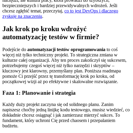
narzędzi, ale kultura pracy, która prowadzi do szybszych,
bezpieczniejszych i bardziej przewidywalnych wdrożeń. Jeśli
chcesz zgłębić temat, przeczytaj,
co to jest DevOps i dlaczego
zyskuje na znaczeniu
.
Jak krok po kroku wdrożyć
automatyzację testów w firmie?
Podejście do
automatyzacji testów oprogramowania
to coś
więcej niż tylko techniczny projekt. To strategiczna zmiana w
kulturze całej organizacji. Aby ten proces zakończył się sukcesem,
potrzebujemy czegoś więcej niż tylko narzędzi i skryptów –
kluczowy jest klarowny, przemyślany plan. Poniższa roadmapa
pomoże Ci przejść przez tę transformację krok po kroku, od
początkowej wizji aż po efektywne i skalowalne rozwiązanie.
Faza 1: Planowanie i strategia
Każdy duży projekt zaczyna się od solidnego planu. Zanim
napiszesz choćby jedną linijkę kodu testowego, musisz wiedzieć, co
dokładnie chcesz osiągnąć i jak zamierzasz mierzyć sukces. To
fundament, który uchroni Cię przed chaosem i przepalaniem
budżetu.