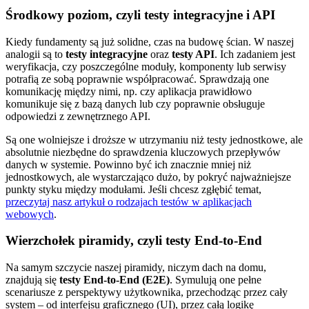
Środkowy poziom, czyli testy integracyjne i API
Kiedy fundamenty są już solidne, czas na budowę ścian. W naszej
analogii są to
testy integracyjne
oraz
testy API
. Ich zadaniem jest
weryfikacja, czy poszczególne moduły, komponenty lub serwisy
potrafią ze sobą poprawnie współpracować. Sprawdzają one
komunikację między nimi, np. czy aplikacja prawidłowo
komunikuje się z bazą danych lub czy poprawnie obsługuje
odpowiedzi z zewnętrznego API.
Są one wolniejsze i droższe w utrzymaniu niż testy jednostkowe, ale
absolutnie niezbędne do sprawdzenia kluczowych przepływów
danych w systemie. Powinno być ich znacznie mniej niż
jednostkowych, ale wystarczająco dużo, by pokryć najważniejsze
punkty styku między modułami. Jeśli chcesz zgłębić temat,
przeczytaj nasz artykuł o rodzajach testów w aplikacjach
webowych
.
Wierzchołek piramidy, czyli testy End-to-End
Na samym szczycie naszej piramidy, niczym dach na domu,
znajdują się
testy End-to-End (E2E)
. Symulują one pełne
scenariusze z perspektywy użytkownika, przechodząc przez cały
system – od interfejsu graficznego (UI), przez całą logikę