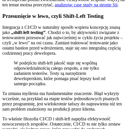
ten temat można przeczytać,
analizując case study na stronie Sii
.
Przesunięcie w lewo, czyli Shift-Left Testing
Integracja z CI/CD w naturalny sposób wspiera koncepcję znaną
jako
„shift-left testing”
. Chodzi o to, by aktywności związane z
testowaniem przesuwać jak najwcześniej w cyklu życia projektu –
czyli „w lewo” na osi czasu. Zamiast traktować testowanie jako
ostatni bastion przed wdrożeniem, staje się ono integralną częścią
codziennej pracy dewelopera.
W podejściu shift-left jakość staje się wspólną
odpowiedzialnością całego zespołu, a nie tylko
zadaniem testerów. Testy są narzędziem
deweloperskim, które pomaga pisać lepszy kod od
samego początku.
Ta zmiana myślenia ma fundamentalne znaczenie. Błąd wykryty
wcześnie, na przykład na etapie testów jednostkowych pisanych
przez programistę, jest wielokrotnie tańszy do naprawienia niż ten
sam problem znaleziony na produkcji przez klienta.
To właśnie filozofia CI/CD i shift-left napędza efektywność
nowoczesnych zespołów. Ostatecznie, CI/CD to nie tylko zestaw