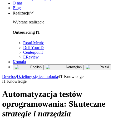
O nas
Blog
Realizacje
Wybrane realizacje
Outsourcing IT
Road Metric
Dell YourID
Centerpoint
EReview
Kontakt
English
Norwegian
Polski
Develos
/
Dzielimy się technologią
/
IT Knowledge
IT Knowledge
Automatyzacja testów
oprogramowania: Skuteczne
strategie i narzędzia