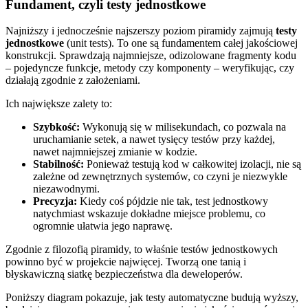
Fundament, czyli testy jednostkowe
Najniższy i jednocześnie najszerszy poziom piramidy zajmują
testy
jednostkowe
(unit tests). To one są fundamentem całej jakościowej
konstrukcji. Sprawdzają najmniejsze, odizolowane fragmenty kodu
– pojedyncze funkcje, metody czy komponenty – weryfikując, czy
działają zgodnie z założeniami.
Ich największe zalety to:
Szybkość:
Wykonują się w milisekundach, co pozwala na
uruchamianie setek, a nawet tysięcy testów przy każdej,
nawet najmniejszej zmianie w kodzie.
Stabilność:
Ponieważ testują kod w całkowitej izolacji, nie są
zależne od zewnętrznych systemów, co czyni je niezwykle
niezawodnymi.
Precyzja:
Kiedy coś pójdzie nie tak, test jednostkowy
natychmiast wskazuje dokładne miejsce problemu, co
ogromnie ułatwia jego naprawę.
Zgodnie z filozofią piramidy, to właśnie testów jednostkowych
powinno być w projekcie najwięcej. Tworzą one tanią i
błyskawiczną siatkę bezpieczeństwa dla deweloperów.
Poniższy diagram pokazuje, jak testy automatyczne budują wyższy,