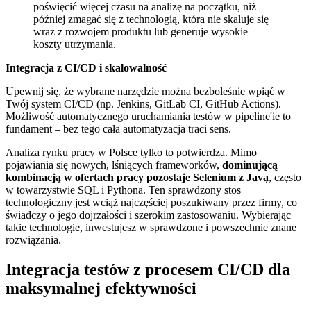
poświęcić więcej czasu na analizę na początku, niż
później zmagać się z technologią, która nie skaluje się
wraz z rozwojem produktu lub generuje wysokie
koszty utrzymania.
Integracja z CI/CD i skalowalność
Upewnij się, że wybrane narzędzie można bezboleśnie wpiąć w
Twój system CI/CD (np. Jenkins, GitLab CI, GitHub Actions).
Możliwość automatycznego uruchamiania testów w pipeline'ie to
fundament – bez tego cała automatyzacja traci sens.
Analiza rynku pracy w Polsce tylko to potwierdza. Mimo
pojawiania się nowych, lśniących frameworków,
dominującą
kombinacją w ofertach pracy pozostaje Selenium z Javą
, często
w towarzystwie SQL i Pythona. Ten sprawdzony stos
technologiczny jest wciąż najczęściej poszukiwany przez firmy, co
świadczy o jego dojrzałości i szerokim zastosowaniu. Wybierając
takie technologie, inwestujesz w sprawdzone i powszechnie znane
rozwiązania.
Integracja testów z procesem CI/CD dla
maksymalnej efektywności