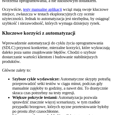
tworzenia oprogramowania, a nie luksusowym dodatkiem.
Oczywiście,
testy manualne aplikacji
wciąż mają swoje kluczowe
miejsce, zwłaszcza w testach eksploracyjnych czy ocenie
użyteczności. Jednak to automatyzacja jest niezbędna, by osiągnąć
szybkość i niezawodność, których wymaga dzisiejszy rynek.
Kluczowe korzyści z automatyzacji
Wprowadzenie automatyzacji do cyklu życia oprogramowania
(SDLC) przynosi konkretne, mierzalne korzyści, które wykraczają
daleko poza samo znajdowanie błędów. Chodzi o szybsze
dostarczanie wartości klientom i budowanie stabilniejszych
produktów.
Główne zalety to:
Szybsze cykle wydawnicze:
Automatyczne skrypty potrafią
przeprowadzić setki testów w ciągu minut, podczas gdy
manualnie zajęłoby to godziny, a nawet dni. To drastycznie
skraca czas potrzebny na testy regresji.
Większe pokrycie testami:
Automatyzacja pozwala
sprawdzić znacznie więcej scenariuszy, w tym rzadkie
przypadki brzegowe, których ręczne przetestowanie byłoby
po prostu zbyt czasochłonne.