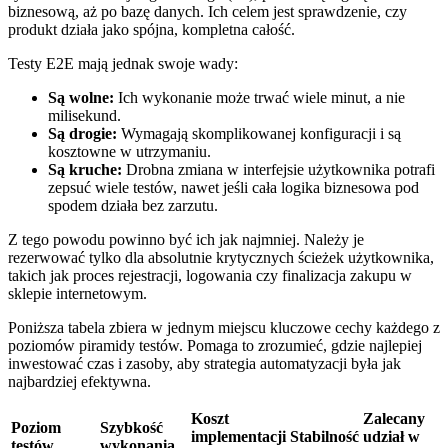
biznesową, aż po bazę danych. Ich celem jest sprawdzenie, czy
produkt działa jako spójna, kompletna całość.
Testy E2E mają jednak swoje wady:
Są wolne:
Ich wykonanie może trwać wiele minut, a nie
milisekund.
Są drogie:
Wymagają skomplikowanej konfiguracji i są
kosztowne w utrzymaniu.
Są kruche:
Drobna zmiana w interfejsie użytkownika potrafi
zepsuć wiele testów, nawet jeśli cała logika biznesowa pod
spodem działa bez zarzutu.
Z tego powodu powinno być ich jak najmniej. Należy je
rezerwować tylko dla absolutnie krytycznych ścieżek użytkownika,
takich jak proces rejestracji, logowania czy finalizacja zakupu w
sklepie internetowym.
Poniższa tabela zbiera w jednym miejscu kluczowe cechy każdego z
poziomów piramidy testów. Pomaga to zrozumieć, gdzie najlepiej
inwestować czas i zasoby, aby strategia automatyzacji była jak
najbardziej efektywna.
Koszt
Zalecany
Poziom
Szybkość
implementacji
Stabilność
udział w
testów
wykonania