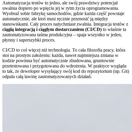
Automatyzacja testów to jedno, ale swój prawdziwy potencjał
uwalnia dopiero po wpięciu jej w rytm życia oprogramowania.
Wyobraź sobie fabrykę samochodów, gdzie każda część powstaje
automatycznie, ale ktoś musi ręcznie przenosić ją między
stanowiskami. Cały proces natychmiast zwalnia. Integracja testów z
ciągłą integracją i ciągłym dostarczaniem (CI/CD)
to właśnie ta
zautomatyzowana taśma produkcyjna – spaja wszystko w jeden,
płynny i superszybki proces.
CI/CD to coś więcej niż technologia. To cała filozofia pracy, która
stoi na prostym założeniu: każda, nawet najmniejsza zmiana w
kodzie powinna być automatycznie zbudowana, gruntownie
przetestowana i przygotowana do wdrożenia. W praktyce wygląda
to tak, że deweloper wysyłający swój kod do repozytorium (np. Git)
odpala całą lawinę zautomatyzowanych działań.