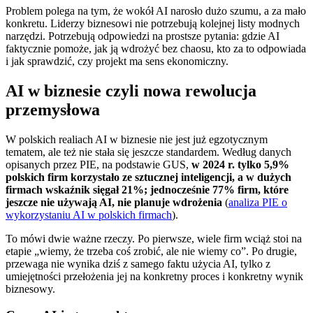
Problem polega na tym, że wokół AI narosło dużo szumu, a za mało
konkretu. Liderzy biznesowi nie potrzebują kolejnej listy modnych
narzędzi. Potrzebują odpowiedzi na prostsze pytania: gdzie AI
faktycznie pomoże, jak ją wdrożyć bez chaosu, kto za to odpowiada
i jak sprawdzić, czy projekt ma sens ekonomiczny.
AI w biznesie czyli nowa rewolucja
przemysłowa
W polskich realiach AI w biznesie nie jest już egzotycznym
tematem, ale też nie stała się jeszcze standardem. Według danych
opisanych przez PIE, na podstawie GUS,
w 2024 r. tylko 5,9%
polskich firm korzystało ze sztucznej inteligencji, a w dużych
firmach wskaźnik sięgał 21%; jednocześnie 77% firm, które
jeszcze nie używają AI, nie planuje wdrożenia
(
analiza PIE o
wykorzystaniu AI w polskich firmach
).
To mówi dwie ważne rzeczy. Po pierwsze, wiele firm wciąż stoi na
etapie „wiemy, że trzeba coś zrobić, ale nie wiemy co”. Po drugie,
przewaga nie wynika dziś z samego faktu użycia AI, tylko z
umiejętności przełożenia jej na konkretny proces i konkretny wynik
biznesowy.