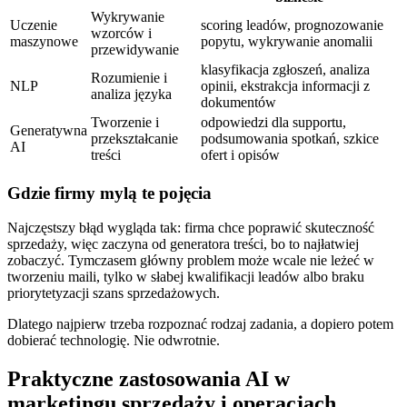
Wykrywanie
Uczenie
scoring leadów, prognozowanie
wzorców i
maszynowe
popytu, wykrywanie anomalii
przewidywanie
klasyfikacja zgłoszeń, analiza
Rozumienie i
NLP
opinii, ekstrakcja informacji z
analiza języka
dokumentów
Tworzenie i
odpowiedzi dla supportu,
Generatywna
przekształcanie
podsumowania spotkań, szkice
AI
treści
ofert i opisów
Gdzie firmy mylą te pojęcia
Najczęstszy błąd wygląda tak: firma chce poprawić skuteczność
sprzedaży, więc zaczyna od generatora treści, bo to najłatwiej
zobaczyć. Tymczasem główny problem może wcale nie leżeć w
tworzeniu maili, tylko w słabej kwalifikacji leadów albo braku
priorytetyzacji szans sprzedażowych.
Dlatego najpierw trzeba rozpoznać rodzaj zadania, a dopiero potem
dobierać technologię. Nie odwrotnie.
Praktyczne zastosowania AI w
marketingu sprzedaży i operacjach