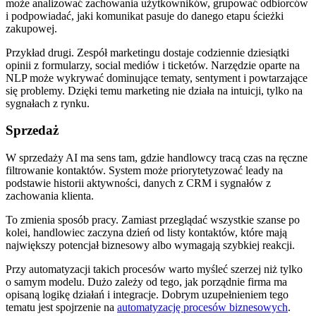
może analizować zachowania użytkowników, grupować odbiorców
i podpowiadać, jaki komunikat pasuje do danego etapu ścieżki
zakupowej.
Przykład drugi. Zespół marketingu dostaje codziennie dziesiątki
opinii z formularzy, social mediów i ticketów. Narzędzie oparte na
NLP może wykrywać dominujące tematy, sentyment i powtarzające
się problemy. Dzięki temu marketing nie działa na intuicji, tylko na
sygnałach z rynku.
Sprzedaż
W sprzedaży AI ma sens tam, gdzie handlowcy tracą czas na ręczne
filtrowanie kontaktów. System może priorytetyzować leady na
podstawie historii aktywności, danych z CRM i sygnałów z
zachowania klienta.
To zmienia sposób pracy. Zamiast przeglądać wszystkie szanse po
kolei, handlowiec zaczyna dzień od listy kontaktów, które mają
największy potencjał biznesowy albo wymagają szybkiej reakcji.
Przy automatyzacji takich procesów warto myśleć szerzej niż tylko
o samym modelu. Dużo zależy od tego, jak porządnie firma ma
opisaną logikę działań i integracje. Dobrym uzupełnieniem tego
tematu jest spojrzenie na
automatyzację procesów biznesowych
.