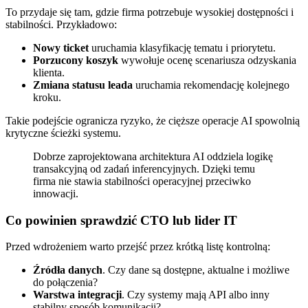
To przydaje się tam, gdzie firma potrzebuje wysokiej dostępności i
stabilności. Przykładowo:
Nowy ticket
uruchamia klasyfikację tematu i priorytetu.
Porzucony koszyk
wywołuje ocenę scenariusza odzyskania
klienta.
Zmiana statusu leada
uruchamia rekomendację kolejnego
kroku.
Takie podejście ogranicza ryzyko, że cięższe operacje AI spowolnią
krytyczne ścieżki systemu.
Dobrze zaprojektowana architektura AI oddziela logikę
transakcyjną od zadań inferencyjnych. Dzięki temu
firma nie stawia stabilności operacyjnej przeciwko
innowacji.
Co powinien sprawdzić CTO lub lider IT
Przed wdrożeniem warto przejść przez krótką listę kontrolną:
Źródła danych
. Czy dane są dostępne, aktualne i możliwe
do połączenia?
Warstwa integracji
. Czy systemy mają API albo inny
stabilny sposób komunikacji?