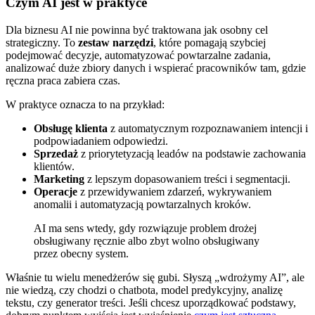
Czym AI jest w praktyce
Dla biznesu AI nie powinna być traktowana jak osobny cel
strategiczny. To
zestaw narzędzi
, które pomagają szybciej
podejmować decyzje, automatyzować powtarzalne zadania,
analizować duże zbiory danych i wspierać pracowników tam, gdzie
ręczna praca zabiera czas.
W praktyce oznacza to na przykład:
Obsługę klienta
z automatycznym rozpoznawaniem intencji i
podpowiadaniem odpowiedzi.
Sprzedaż
z priorytetyzacją leadów na podstawie zachowania
klientów.
Marketing
z lepszym dopasowaniem treści i segmentacji.
Operacje
z przewidywaniem zdarzeń, wykrywaniem
anomalii i automatyzacją powtarzalnych kroków.
AI ma sens wtedy, gdy rozwiązuje problem drożej
obsługiwany ręcznie albo zbyt wolno obsługiwany
przez obecny system.
Właśnie tu wielu menedżerów się gubi. Słyszą „wdrożymy AI”, ale
nie wiedzą, czy chodzi o chatbota, model predykcyjny, analizę
tekstu, czy generator treści. Jeśli chcesz uporządkować podstawy,