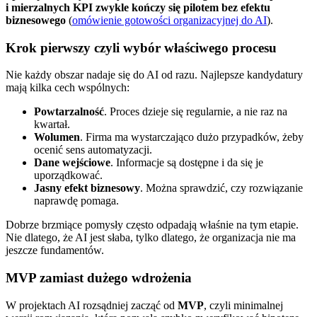
i mierzalnych KPI zwykle kończy się pilotem bez efektu
biznesowego
(
omówienie gotowości organizacyjnej do AI
).
Krok pierwszy czyli wybór właściwego procesu
Nie każdy obszar nadaje się do AI od razu. Najlepsze kandydatury
mają kilka cech wspólnych:
Powtarzalność
. Proces dzieje się regularnie, a nie raz na
kwartał.
Wolumen
. Firma ma wystarczająco dużo przypadków, żeby
ocenić sens automatyzacji.
Dane wejściowe
. Informacje są dostępne i da się je
uporządkować.
Jasny efekt biznesowy
. Można sprawdzić, czy rozwiązanie
naprawdę pomaga.
Dobrze brzmiące pomysły często odpadają właśnie na tym etapie.
Nie dlatego, że AI jest słaba, tylko dlatego, że organizacja nie ma
jeszcze fundamentów.
MVP zamiast dużego wdrożenia
W projektach AI rozsądniej zacząć od
MVP
, czyli minimalnej