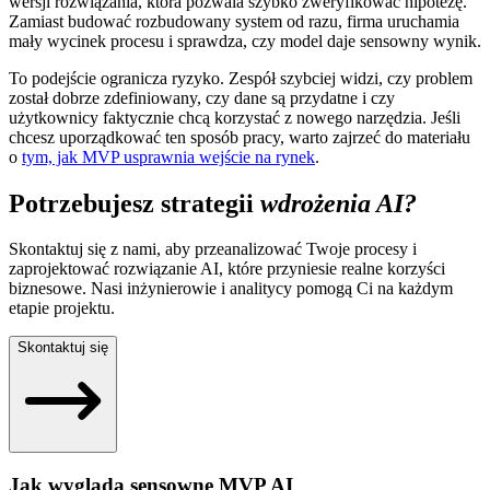
wersji rozwiązania, która pozwala szybko zweryfikować hipotezę.
Zamiast budować rozbudowany system od razu, firma uruchamia
mały wycinek procesu i sprawdza, czy model daje sensowny wynik.
To podejście ogranicza ryzyko. Zespół szybciej widzi, czy problem
został dobrze zdefiniowany, czy dane są przydatne i czy
użytkownicy faktycznie chcą korzystać z nowego narzędzia. Jeśli
chcesz uporządkować ten sposób pracy, warto zajrzeć do materiału
o
tym, jak MVP usprawnia wejście na rynek
.
Potrzebujesz strategii
wdrożenia AI?
Skontaktuj się z nami, aby przeanalizować Twoje procesy i
zaprojektować rozwiązanie AI, które przyniesie realne korzyści
biznesowe. Nasi inżynierowie i analitycy pomogą Ci na każdym
etapie projektu.
Skontaktuj się
Jak wygląda sensowne MVP AI