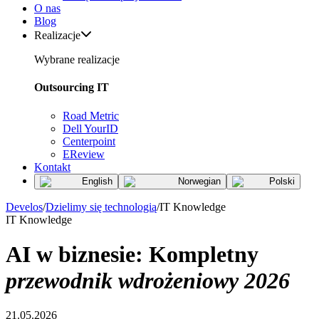
O nas
Blog
Realizacje
Wybrane realizacje
Outsourcing IT
Road Metric
Dell YourID
Centerpoint
EReview
Kontakt
English
Norwegian
Polski
Develos
/
Dzielimy się technologią
/
IT Knowledge
IT Knowledge
AI w biznesie: Kompletny
przewodnik wdrożeniowy 2026
21.05.2026