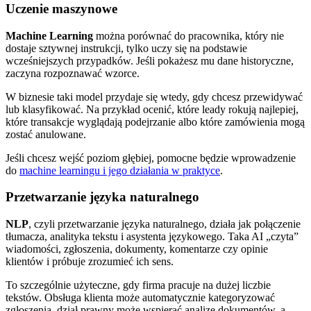
Uczenie maszynowe
Machine Learning
można porównać do pracownika, który nie
dostaje sztywnej instrukcji, tylko uczy się na podstawie
wcześniejszych przypadków. Jeśli pokażesz mu dane historyczne,
zaczyna rozpoznawać wzorce.
W biznesie taki model przydaje się wtedy, gdy chcesz przewidywać
lub klasyfikować. Na przykład ocenić, które leady rokują najlepiej,
które transakcje wyglądają podejrzanie albo które zamówienia mogą
zostać anulowane.
Jeśli chcesz wejść poziom głębiej, pomocne będzie wprowadzenie
do
machine learningu i jego działania w praktyce
.
Przetwarzanie języka naturalnego
NLP
, czyli przetwarzanie języka naturalnego, działa jak połączenie
tłumacza, analityka tekstu i asystenta językowego. Taka AI „czyta”
wiadomości, zgłoszenia, dokumenty, komentarze czy opinie
klientów i próbuje zrozumieć ich sens.
To szczególnie użyteczne, gdy firma pracuje na dużej liczbie
tekstów. Obsługa klienta może automatycznie kategoryzować
zgłoszenia, dział prawny może wspierać analizę dokumentów, a