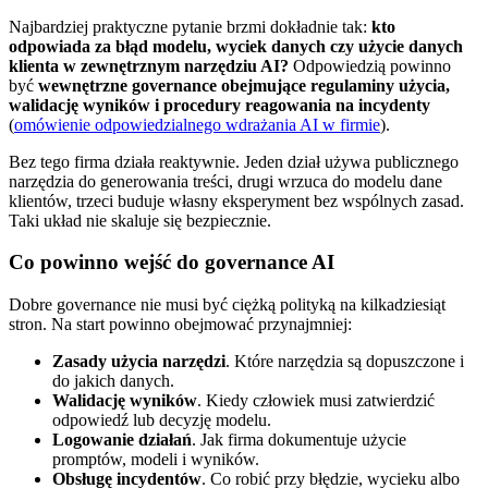
Najbardziej praktyczne pytanie brzmi dokładnie tak:
kto
odpowiada za błąd modelu, wyciek danych czy użycie danych
klienta w zewnętrznym narzędziu AI?
Odpowiedzią powinno
być
wewnętrzne governance obejmujące regulaminy użycia,
walidację wyników i procedury reagowania na incydenty
(
omówienie odpowiedzialnego wdrażania AI w firmie
).
Bez tego firma działa reaktywnie. Jeden dział używa publicznego
narzędzia do generowania treści, drugi wrzuca do modelu dane
klientów, trzeci buduje własny eksperyment bez wspólnych zasad.
Taki układ nie skaluje się bezpiecznie.
Co powinno wejść do governance AI
Dobre governance nie musi być ciężką polityką na kilkadziesiąt
stron. Na start powinno obejmować przynajmniej:
Zasady użycia narzędzi
. Które narzędzia są dopuszczone i
do jakich danych.
Walidację wyników
. Kiedy człowiek musi zatwierdzić
odpowiedź lub decyzję modelu.
Logowanie działań
. Jak firma dokumentuje użycie
promptów, modeli i wyników.
Obsługę incydentów
. Co robić przy błędzie, wycieku albo