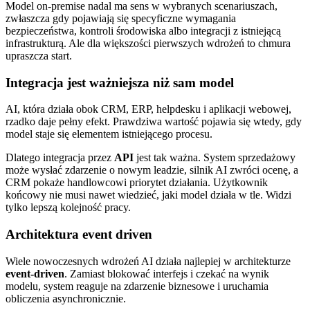
Model on-premise nadal ma sens w wybranych scenariuszach,
zwłaszcza gdy pojawiają się specyficzne wymagania
bezpieczeństwa, kontroli środowiska albo integracji z istniejącą
infrastrukturą. Ale dla większości pierwszych wdrożeń to chmura
upraszcza start.
Integracja jest ważniejsza niż sam model
AI, która działa obok CRM, ERP, helpdesku i aplikacji webowej,
rzadko daje pełny efekt. Prawdziwa wartość pojawia się wtedy, gdy
model staje się elementem istniejącego procesu.
Dlatego integracja przez
API
jest tak ważna. System sprzedażowy
może wysłać zdarzenie o nowym leadzie, silnik AI zwróci ocenę, a
CRM pokaże handlowcowi priorytet działania. Użytkownik
końcowy nie musi nawet wiedzieć, jaki model działa w tle. Widzi
tylko lepszą kolejność pracy.
Architektura event driven
Wiele nowoczesnych wdrożeń AI działa najlepiej w architekturze
event-driven
. Zamiast blokować interfejs i czekać na wynik
modelu, system reaguje na zdarzenie biznesowe i uruchamia
obliczenia asynchronicznie.