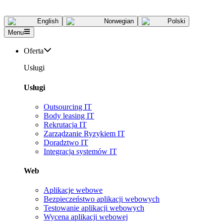
English
Norwegian
Polski
Menu
Oferta
Usługi
Usługi
Outsourcing IT
Body leasing IT
Rekrutacja IT
Zarządzanie Ryzykiem IT
Doradztwo IT
Integracja systemów IT
Web
Aplikacje webowe
Bezpieczeństwo aplikacji webowych
Testowanie aplikacji webowych
Wycena aplikacji webowej