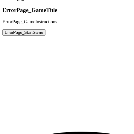
ErrorPage_GameTitle
ErrorPage_GameInstructions
ErrorPage_StartGame