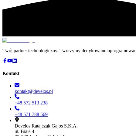
Twój partner technologiczny. Tworzymy dedykowane oprogramowanie,
Kontakt
kontakt@develos.pl
+48 572 513 238
+48 571 788 569
Develos Ratajczak Gajos S.K.A.
ul. Biała 4