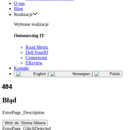
O nas
Blog
Realizacje
Wybrane realizacje
Outsourcing IT
Road Metric
Dell YourID
Centerpoint
EReview
Kontakt
English
Norwegian
Polski
404
Błąd
ErrorPage_Description
Wróć do: Strona Główna
ErrorPage_GlitchDetected