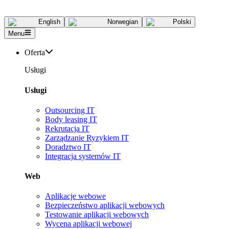
English
Norwegian
Polski
Menu
Oferta
Usługi
Usługi
Outsourcing IT
Body leasing IT
Rekrutacja IT
Zarządzanie Ryzykiem IT
Doradztwo IT
Integracja systemów IT
Web
Aplikacje webowe
Bezpieczeństwo aplikacji webowych
Testowanie aplikacji webowych
Wycena aplikacji webowej