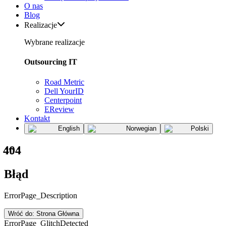
O nas
Blog
Realizacje
Wybrane realizacje
Outsourcing IT
Road Metric
Dell YourID
Centerpoint
EReview
Kontakt
English
Norwegian
Polski
404
Błąd
ErrorPage_Description
Wróć do: Strona Główna
ErrorPage_GlitchDetected