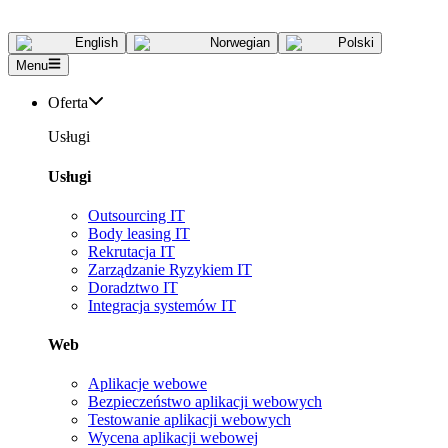
English
Norwegian
Polski
Menu
Oferta
Usługi
Usługi
Outsourcing IT
Body leasing IT
Rekrutacja IT
Zarządzanie Ryzykiem IT
Doradztwo IT
Integracja systemów IT
Web
Aplikacje webowe
Bezpieczeństwo aplikacji webowych
Testowanie aplikacji webowych
Wycena aplikacji webowej