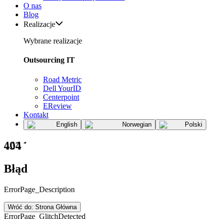
O nas
Blog
Realizacje
Wybrane realizacje
Outsourcing IT
Road Metric
Dell YourID
Centerpoint
EReview
Kontakt
English
Norwegian
Polski
404
Błąd
ErrorPage_Description
Wróć do: Strona Główna
ErrorPage_GlitchDetected