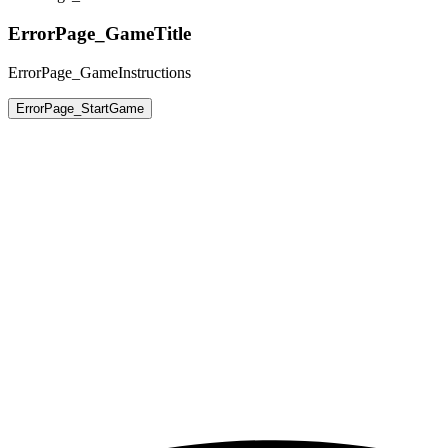
ErrorPage_GameTitle
ErrorPage_GameInstructions
ErrorPage_StartGame