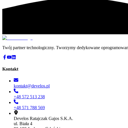
Twój partner technologiczny. Tworzymy dedykowane oprogramowanie,
Kontakt
kontakt@develos.pl
+48 572 513 238
+48 571 788 569
Develos Ratajczak Gajos S.K.A.
ul. Biała 4