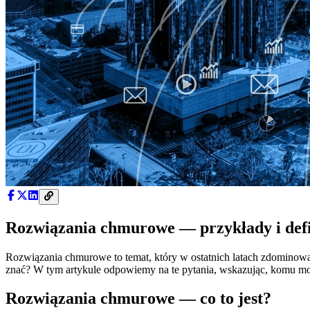
Rozwiązania chmurowe — przykłady i defi
Rozwiązania chmurowe to temat, który w ostatnich latach zdominowa
znać? W tym artykule odpowiemy na te pytania, wskazując, komu mogą 
Rozwiązania chmurowe — co to jest?