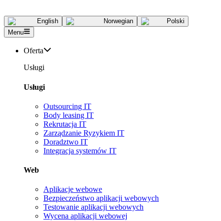
English
Norwegian
Polski
Menu
Oferta
Usługi
Usługi
Outsourcing IT
Body leasing IT
Rekrutacja IT
Zarządzanie Ryzykiem IT
Doradztwo IT
Integracja systemów IT
Web
Aplikacje webowe
Bezpieczeństwo aplikacji webowych
Testowanie aplikacji webowych
Wycena aplikacji webowej