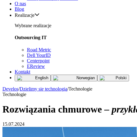
O nas
Blog
Realizacje
Wybrane realizacje
Outsourcing IT
Road Metric
Dell YourID
Centerpoint
EReview
Kontakt
English
Norwegian
Polski
Develos
/
Dzielimy się technologią
/
Technologie
Technologie
Rozwiązania chmurowe –
przykł
15.07.2024