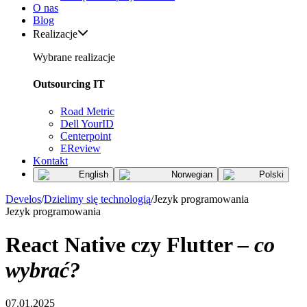
O nas
Blog
Realizacje
Wybrane realizacje
Outsourcing IT
Road Metric
Dell YourID
Centerpoint
EReview
Kontakt
English
Norwegian
Polski
Develos
/
Dzielimy się technologią
/
Jezyk programowania
Jezyk programowania
React Native czy Flutter
– co
wybrać?
07.01.2025