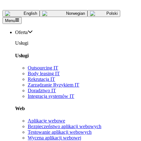
English
Norwegian
Polski
Menu
Oferta
Usługi
Usługi
Outsourcing IT
Body leasing IT
Rekrutacja IT
Zarządzanie Ryzykiem IT
Doradztwo IT
Integracja systemów IT
Web
Aplikacje webowe
Bezpieczeństwo aplikacji webowych
Testowanie aplikacji webowych
Wycena aplikacji webowej