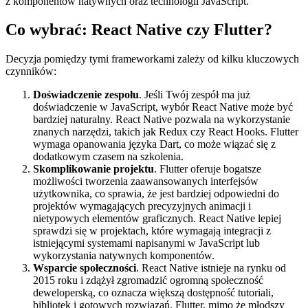
z komponentów natywnych oraz technologii JavaScript.
Co wybrać: React Native czy Flutter?
Decyzja pomiędzy tymi frameworkami zależy od kilku kluczowych
czynników:
Doświadczenie zespołu
. Jeśli Twój zespół ma już
doświadczenie w JavaScript, wybór React Native może być
bardziej naturalny. React Native pozwala na wykorzystanie
znanych narzędzi, takich jak Redux czy React Hooks. Flutter
wymaga opanowania języka Dart, co może wiązać się z
dodatkowym czasem na szkolenia.
Skomplikowanie projektu
. Flutter oferuje bogatsze
możliwości tworzenia zaawansowanych interfejsów
użytkownika, co sprawia, że jest bardziej odpowiedni do
projektów wymagających precyzyjnych animacji i
nietypowych elementów graficznych. React Native lepiej
sprawdzi się w projektach, które wymagają integracji z
istniejącymi systemami napisanymi w JavaScript lub
wykorzystania natywnych komponentów.
Wsparcie społeczności
. React Native istnieje na rynku od
2015 roku i zdążył zgromadzić ogromną społeczność
deweloperską, co oznacza większą dostępność tutoriali,
bibliotek i gotowych rozwiązań. Flutter, mimo że młodszy