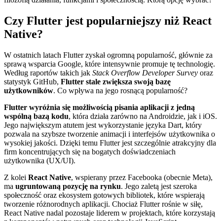
Czy Flutter jest popularniejszy niż React
Native?
W ostatnich latach Flutter zyskał ogromną popularność, głównie za
sprawą wsparcia Google, które intensywnie promuje tę technologię.
Według raportów takich jak
Stack Overflow Developer Survey
oraz
statystyk GitHub,
Flutter stale zwiększa swoją bazę
użytkowników
. Co wpływa na jego rosnącą popularność?
Flutter wyróżnia się możliwością pisania aplikacji z jedną
wspólną bazą kodu
, która działa zarówno na Androidzie, jak i iOS.
Jego największym atutem jest wykorzystanie języka Dart, który
pozwala na szybsze tworzenie animacji i interfejsów użytkownika o
wysokiej jakości. Dzięki temu Flutter jest szczególnie atrakcyjny dla
firm koncentrujących się na bogatych doświadczeniach
użytkownika (UX/UI).
Z kolei
React Native
, wspierany przez Facebooka (obecnie Meta),
ma
ugruntowaną pozycję na rynku
. Jego zaletą jest szeroka
społeczność oraz ekosystem gotowych bibliotek, które wspierają
tworzenie różnorodnych aplikacji. Chociaż Flutter rośnie w siłę,
React Native nadal pozostaje liderem w projektach, które korzystają