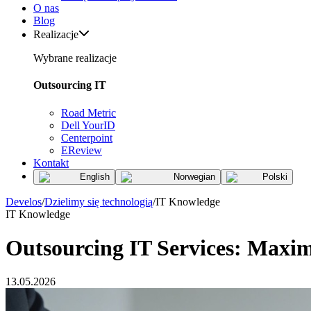
O nas
Blog
Realizacje
Wybrane realizacje
Outsourcing IT
Road Metric
Dell YourID
Centerpoint
EReview
Kontakt
English
Norwegian
Polski
Develos
/
Dzielimy się technologią
/
IT Knowledge
IT Knowledge
Outsourcing IT Services: Maxi
13.05.2026