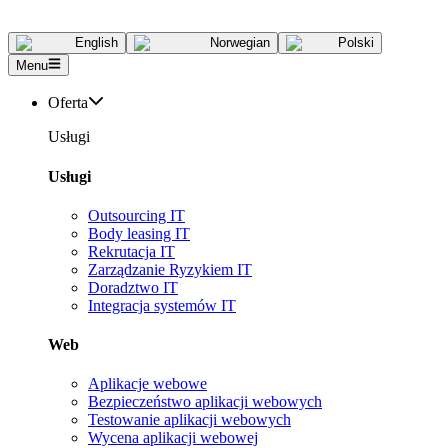
English
Norwegian
Polski
Menu
Oferta
Usługi
Usługi
Outsourcing IT
Body leasing IT
Rekrutacja IT
Zarządzanie Ryzykiem IT
Doradztwo IT
Integracja systemów IT
Web
Aplikacje webowe
Bezpieczeństwo aplikacji webowych
Testowanie aplikacji webowych
Wycena aplikacji webowej