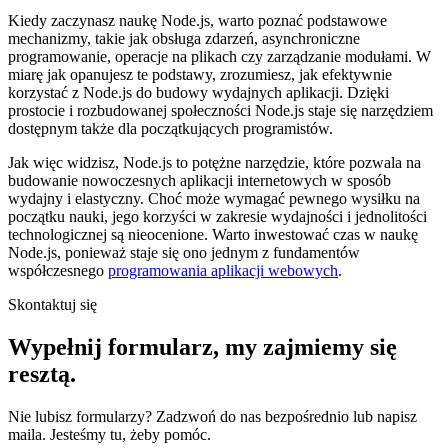
Kiedy zaczynasz naukę Node.js, warto poznać podstawowe
mechanizmy, takie jak obsługa zdarzeń, asynchroniczne
programowanie, operacje na plikach czy zarządzanie modułami. W
miarę jak opanujesz te podstawy, zrozumiesz, jak efektywnie
korzystać z Node.js do budowy wydajnych aplikacji. Dzięki
prostocie i rozbudowanej społeczności Node.js staje się narzędziem
dostępnym także dla początkujących programistów.
Jak więc widzisz, Node.js to potężne narzędzie, które pozwala na
budowanie nowoczesnych aplikacji internetowych w sposób
wydajny i elastyczny. Choć może wymagać pewnego wysiłku na
początku nauki, jego korzyści w zakresie wydajności i jednolitości
technologicznej są nieocenione. Warto inwestować czas w naukę
Node.js, ponieważ staje się ono jednym z fundamentów
współczesnego
programowania aplikacji webowych
.
Skontaktuj się
Wypełnij formularz,
my zajmiemy się
resztą.
Nie lubisz formularzy? Zadzwoń do nas bezpośrednio lub napisz
maila. Jesteśmy tu, żeby pomóc.