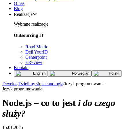
O nas
Blog
Realizacje
Wybrane realizacje
Outsourcing IT
Road Metric
Dell YourID
Centerpoint
EReview
Kontakt
English
Norwegian
Polski
Develos
/
Dzielimy się technologią
/
Jezyk programowania
Jezyk programowania
Node.js – co to jest
i do czego
służy?
15.01.2025