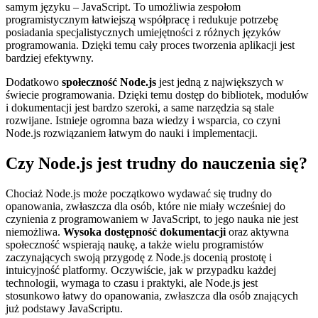
samym języku – JavaScript. To umożliwia zespołom
programistycznym łatwiejszą współpracę i redukuje potrzebę
posiadania specjalistycznych umiejętności z różnych języków
programowania. Dzięki temu cały proces tworzenia aplikacji jest
bardziej efektywny.
Dodatkowo
społeczność Node.js
jest jedną z największych w
świecie programowania. Dzięki temu dostęp do bibliotek, modułów
i dokumentacji jest bardzo szeroki, a same narzędzia są stale
rozwijane. Istnieje ogromna baza wiedzy i wsparcia, co czyni
Node.js rozwiązaniem łatwym do nauki i implementacji.
Czy Node.js jest trudny do nauczenia się?
Chociaż Node.js może początkowo wydawać się trudny do
opanowania, zwłaszcza dla osób, które nie miały wcześniej do
czynienia z programowaniem w JavaScript, to jego nauka nie jest
niemożliwa.
Wysoka dostępność dokumentacji
oraz aktywna
społeczność wspierają naukę, a także wielu programistów
zaczynających swoją przygodę z Node.js docenią prostotę i
intuicyjność platformy. Oczywiście, jak w przypadku każdej
technologii, wymaga to czasu i praktyki, ale Node.js jest
stosunkowo łatwy do opanowania, zwłaszcza dla osób znających
już podstawy JavaScriptu.