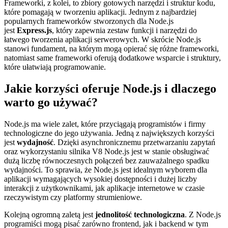
Frameworki, z kolei, to zbiory gotowych narzędzi i struktur kodu,
które pomagają w tworzeniu aplikacji. Jednym z najbardziej
popularnych frameworków stworzonych dla Node.js
jest
Express.js
, który zapewnia zestaw funkcji i narzędzi do
łatwego tworzenia aplikacji serwerowych. W skrócie Node.js
stanowi fundament, na którym mogą opierać się różne frameworki,
natomiast same frameworki oferują dodatkowe wsparcie i struktury,
które ułatwiają programowanie.
Jakie korzyści oferuje Node.js i dlaczego
warto go używać?
Node.js ma wiele zalet, które przyciągają programistów i firmy
technologiczne do jego używania. Jedną z największych korzyści
jest
wydajność
. Dzięki asynchronicznemu przetwarzaniu zapytań
oraz wykorzystaniu silnika V8 Node.js jest w stanie obsługiwać
dużą liczbę równoczesnych połączeń bez zauważalnego spadku
wydajności. To sprawia, że Node.js jest idealnym wyborem dla
aplikacji wymagających wysokiej dostępności i dużej liczby
interakcji z użytkownikami, jak aplikacje internetowe w czasie
rzeczywistym czy platformy strumieniowe.
Kolejną ogromną zaletą jest
jednolitość technologiczna
. Z Node.js
programiści mogą pisać zarówno frontend, jak i backend w tym