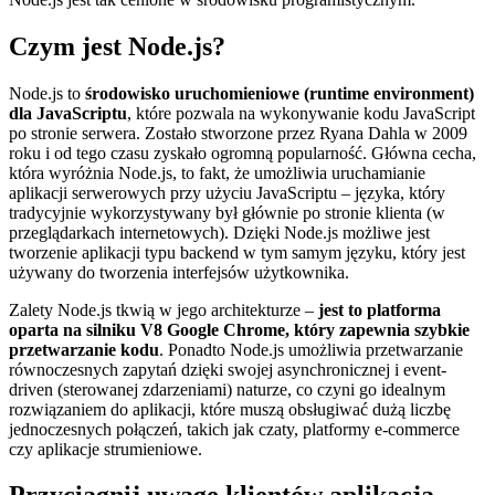
Czym jest Node.js?
Node.js to
środowisko uruchomieniowe (runtime environment)
dla JavaScriptu
, które pozwala na wykonywanie kodu JavaScript
po stronie serwera. Zostało stworzone przez Ryana Dahla w 2009
roku i od tego czasu zyskało ogromną popularność. Główna cecha,
która wyróżnia Node.js, to fakt, że umożliwia uruchamianie
aplikacji serwerowych przy użyciu JavaScriptu – języka, który
tradycyjnie wykorzystywany był głównie po stronie klienta (w
przeglądarkach internetowych). Dzięki Node.js możliwe jest
tworzenie aplikacji typu backend w tym samym języku, który jest
używany do tworzenia interfejsów użytkownika.
Zalety Node.js tkwią w jego architekturze –
jest to platforma
oparta na silniku V8 Google Chrome, który zapewnia szybkie
przetwarzanie kodu
. Ponadto Node.js umożliwia przetwarzanie
równoczesnych zapytań dzięki swojej asynchronicznej i event-
driven (sterowanej zdarzeniami) naturze, co czyni go idealnym
rozwiązaniem do aplikacji, które muszą obsługiwać dużą liczbę
jednoczesnych połączeń, takich jak czaty, platformy e-commerce
czy aplikacje strumieniowe.