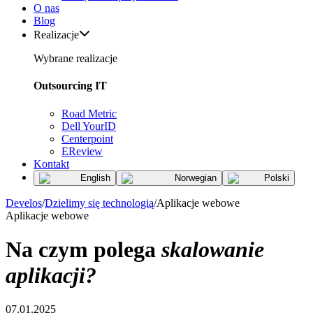
O nas
Blog
Realizacje
Wybrane realizacje
Outsourcing IT
Road Metric
Dell YourID
Centerpoint
EReview
Kontakt
English
Norwegian
Polski
Develos
/
Dzielimy się technologią
/
Aplikacje webowe
Aplikacje webowe
Na czym polega
skalowanie
aplikacji?
07.01.2025