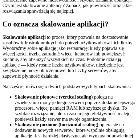
Czym jest skalowanie aplikacji? Zobacz, jak je wdrożyć oraz jakie
rozwiązania sprawdzają się najlepiej.
Co oznacza skalowanie aplikacji?
Skalowanie aplikacji
to proces, który pozwala na dostosowanie
zasobów infrastrukturalnych do potrzeb użytkowników i ich liczby.
Wyobraźmy sobie aplikację jako restaurację: kiedy pojawia się
więcej gości, trzeba zatrudnić więcej kelnerów lub powiększyć
kuchnię, aby obsłużyć wszystkich na czas. Podobnie działają
aplikacje — kiedy rośnie liczba użytkowników, niezbędne jest
zwiększenie mocy obliczeniowej lub liczby serwerów, aby
zapewnić płynność działania.
Najczęściej mówi się o dwóch podstawowych typach skalowania:
Skalowanie pionowe (vertical scaling)
polega na
zwiększaniu mocy jednego serwera poprzez dodanie lepszego
procesora, więcej pamięci RAM lub szybszego dysku. To
szybkie rozwiązanie, ale z czasem jego efektywność maleje,
ponieważ każdy serwer ma swoje ograniczenia.
Skalowanie poziome (horizontal scaling)
opiera się na
dodawaniu nowych serwerów, które wspólnie obsługują
aplikację. Jest bardziej elastyczne, ale wymaga odpowiedniej