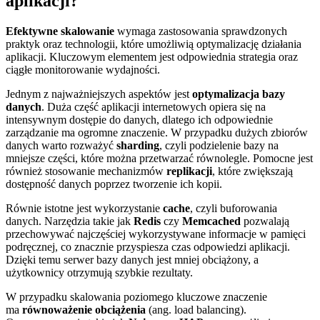
aplikacji?
Efektywne skalowanie
wymaga zastosowania sprawdzonych
praktyk oraz technologii, które umożliwią optymalizację działania
aplikacji. Kluczowym elementem jest odpowiednia strategia oraz
ciągłe monitorowanie wydajności.
Jednym z najważniejszych aspektów jest
optymalizacja bazy
danych
. Duża część aplikacji internetowych opiera się na
intensywnym dostępie do danych, dlatego ich odpowiednie
zarządzanie ma ogromne znaczenie. W przypadku dużych zbiorów
danych warto rozważyć
sharding
, czyli podzielenie bazy na
mniejsze części, które można przetwarzać równolegle. Pomocne jest
również stosowanie mechanizmów
replikacji
, które zwiększają
dostępność danych poprzez tworzenie ich kopii.
Równie istotne jest wykorzystanie
cache
, czyli buforowania
danych. Narzędzia takie jak
Redis
czy
Memcached
pozwalają
przechowywać najczęściej wykorzystywane informacje w pamięci
podręcznej, co znacznie przyspiesza czas odpowiedzi aplikacji.
Dzięki temu serwer bazy danych jest mniej obciążony, a
użytkownicy otrzymują szybkie rezultaty.
W przypadku skalowania poziomego kluczowe znaczenie
ma
równoważenie obciążenia
(ang. load balancing).