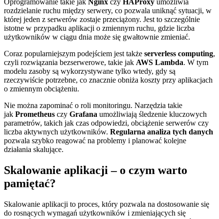
Oprogramowanie takie jak
Nginx
czy
HAProxy
umożliwia
rozdzielanie ruchu między serwery, co pozwala uniknąć sytuacji, w
której jeden z serwerów zostaje przeciążony. Jest to szczególnie
istotne w przypadku aplikacji o zmiennym ruchu, gdzie liczba
użytkowników w ciągu dnia może się gwałtownie zmieniać.
Coraz popularniejszym podejściem jest także
serverless computing
,
czyli rozwiązania bezserwerowe, takie jak
AWS Lambda
. W tym
modelu zasoby są wykorzystywane tylko wtedy, gdy są
rzeczywiście potrzebne, co znacznie obniża koszty przy aplikacjach
o zmiennym obciążeniu.
Nie można zapominać o roli monitoringu. Narzędzia takie
jak
Prometheus
czy
Grafana
umożliwiają śledzenie kluczowych
parametrów, takich jak czas odpowiedzi, obciążenie serwerów czy
liczba aktywnych użytkowników.
Regularna analiza tych danych
pozwala szybko reagować na problemy i planować kolejne
działania skalujące.
Skalowanie aplikacji – o czym warto
pamiętać?
Skalowanie aplikacji to proces, który pozwala na dostosowanie się
do rosnących wymagań użytkowników i zmieniających się