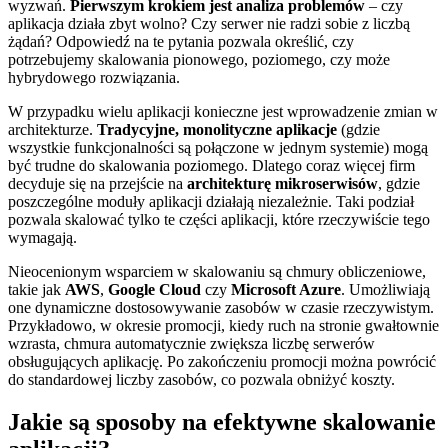
wyzwań.
Pierwszym krokiem jest analiza problemów
– czy
aplikacja działa zbyt wolno? Czy serwer nie radzi sobie z liczbą
żądań? Odpowiedź na te pytania pozwala określić, czy
potrzebujemy skalowania pionowego, poziomego, czy może
hybrydowego rozwiązania.
W przypadku wielu aplikacji konieczne jest wprowadzenie zmian w
architekturze.
Tradycyjne, monolityczne aplikacje
(gdzie
wszystkie funkcjonalności są połączone w jednym systemie) mogą
być trudne do skalowania poziomego. Dlatego coraz więcej firm
decyduje się na przejście na
architekturę mikroserwisów
, gdzie
poszczególne moduły aplikacji działają niezależnie. Taki podział
pozwala skalować tylko te części aplikacji, które rzeczywiście tego
wymagają.
Nieocenionym wsparciem w skalowaniu są chmury obliczeniowe,
takie jak
AWS
,
Google Cloud
czy
Microsoft Azure
. Umożliwiają
one dynamiczne dostosowywanie zasobów w czasie rzeczywistym.
Przykładowo, w okresie promocji, kiedy ruch na stronie gwałtownie
wzrasta, chmura automatycznie zwiększa liczbę serwerów
obsługujących aplikację. Po zakończeniu promocji można powrócić
do standardowej liczby zasobów, co pozwala obniżyć koszty.
Jakie są sposoby na efektywne skalowanie