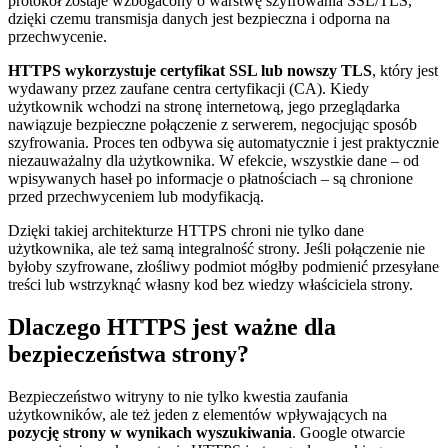
protokół zostaje wzbogacony o warstwę szyfrowania SSL/TLS,
dzięki czemu transmisja danych jest bezpieczna i odporna na
przechwycenie.
HTTPS wykorzystuje certyfikat SSL lub nowszy TLS
, który jest
wydawany przez zaufane centra certyfikacji (CA). Kiedy
użytkownik wchodzi na stronę internetową, jego przeglądarka
nawiązuje bezpieczne połączenie z serwerem, negocjując sposób
szyfrowania. Proces ten odbywa się automatycznie i jest praktycznie
niezauważalny dla użytkownika. W efekcie, wszystkie dane – od
wpisywanych haseł po informacje o płatnościach – są chronione
przed przechwyceniem lub modyfikacją.
Dzięki takiej architekturze HTTPS chroni nie tylko dane
użytkownika, ale też samą integralność strony. Jeśli połączenie nie
byłoby szyfrowane, złośliwy podmiot mógłby podmienić przesyłane
treści lub wstrzyknąć własny kod bez wiedzy właściciela strony.
Dlaczego HTTPS jest ważne dla
bezpieczeństwa strony?
Bezpieczeństwo witryny to nie tylko kwestia zaufania
użytkowników, ale też jeden z elementów wpływających na
pozycję strony w wynikach wyszukiwania
. Google otwarcie