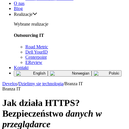
O nas
Blog
Realizacje
Wybrane realizacje
Outsourcing IT
Road Metric
Dell YourID
Centerpoint
EReview
Kontakt
English
Norwegian
Polski
Develos
/
Dzielimy się technologią
/
Branza IT
Branza IT
Jak działa HTTPS?
Bezpieczeństwo
danych w
przeglądarce