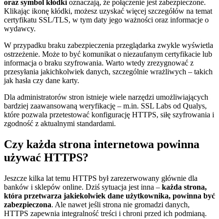
oraz symbol kłódki
oznaczają, że połączenie jest zabezpieczone.
Klikając ikonę kłódki, możesz uzyskać więcej szczegółów na temat
certyfikatu SSL/TLS, w tym daty jego ważności oraz informacje o
wydawcy.
W przypadku braku zabezpieczenia przeglądarka zwykle wyświetla
ostrzeżenie. Może to być komunikat o niezaufanym certyfikacie lub
informacja o braku szyfrowania. Warto wtedy zrezygnować z
przesyłania jakichkolwiek danych, szczególnie wrażliwych – takich
jak hasła czy dane karty.
Dla administratorów stron istnieje wiele narzędzi umożliwiających
bardziej zaawansowaną weryfikację – m.in. SSL Labs od Qualys,
które pozwala przetestować konfigurację HTTPS, siłę szyfrowania i
zgodność z aktualnymi standardami.
Czy każda strona internetowa powinna
używać HTTPS?
Jeszcze kilka lat temu HTTPS był zarezerwowany głównie dla
banków i sklepów online. Dziś sytuacja jest inna –
każda strona,
która przetwarza jakiekolwiek dane użytkownika, powinna być
zabezpieczona
. Ale nawet jeśli strona nie gromadzi danych,
HTTPS zapewnia integralność treści i chroni przed ich podmianą.