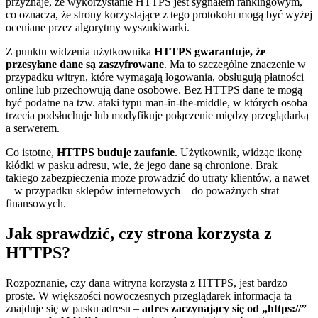
przyznaje, że wykorzystanie HTTPS jest sygnałem rankingowym,
co oznacza, że strony korzystające z tego protokołu mogą być wyżej
oceniane przez algorytmy wyszukiwarki.
Z punktu widzenia użytkownika
HTTPS gwarantuje, że
przesyłane dane są zaszyfrowane
. Ma to szczególne znaczenie w
przypadku witryn, które wymagają logowania, obsługują płatności
online lub przechowują dane osobowe. Bez HTTPS dane te mogą
być podatne na tzw. ataki typu man-in-the-middle, w których osoba
trzecia podsłuchuje lub modyfikuje połączenie między przeglądarką
a serwerem.
Co istotne,
HTTPS buduje zaufanie
. Użytkownik, widząc ikonę
kłódki w pasku adresu, wie, że jego dane są chronione. Brak
takiego zabezpieczenia może prowadzić do utraty klientów, a nawet
– w przypadku sklepów internetowych – do poważnych strat
finansowych.
Jak sprawdzić, czy strona korzysta z
HTTPS?
Rozpoznanie, czy dana witryna korzysta z HTTPS, jest bardzo
proste. W większości nowoczesnych przeglądarek informacja ta
znajduje się w pasku adresu –
adres zaczynający się od „https://”