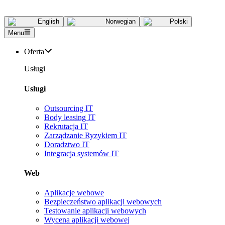
English
Norwegian
Polski
Menu
Oferta
Usługi
Usługi
Outsourcing IT
Body leasing IT
Rekrutacja IT
Zarządzanie Ryzykiem IT
Doradztwo IT
Integracja systemów IT
Web
Aplikacje webowe
Bezpieczeństwo aplikacji webowych
Testowanie aplikacji webowych
Wycena aplikacji webowej