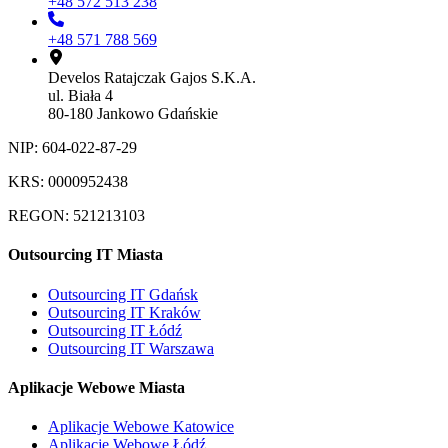
+48 572 513 238
+48 571 788 569
Develos Ratajczak Gajos S.K.A.
ul. Biała 4
80-180 Jankowo Gdańskie
NIP: 604-022-87-29
KRS: 0000952438
REGON: 521213103
Outsourcing IT Miasta
Outsourcing IT Gdańsk
Outsourcing IT Kraków
Outsourcing IT Łódź
Outsourcing IT Warszawa
Aplikacje Webowe Miasta
Aplikacje Webowe Katowice
Aplikacje Webowe Łódź