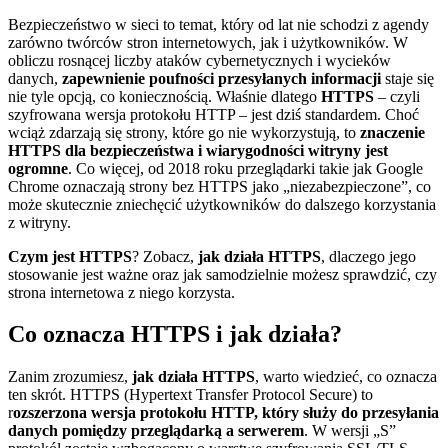
Bezpieczeństwo w sieci to temat, który od lat nie schodzi z agendy
zarówno twórców stron internetowych, jak i użytkowników. W
obliczu rosnącej liczby ataków cybernetycznych i wycieków
danych,
zapewnienie poufności przesyłanych informacji
staje się
nie tyle opcją, co koniecznością. Właśnie dlatego
HTTPS
– czyli
szyfrowana wersja protokołu HTTP – jest dziś standardem. Choć
wciąż zdarzają się strony, które go nie wykorzystują, to
znaczenie
HTTPS dla bezpieczeństwa i wiarygodności witryny jest
ogromne
. Co więcej, od 2018 roku przeglądarki takie jak Google
Chrome oznaczają strony bez HTTPS jako „niezabezpieczone”, co
może skutecznie zniechęcić użytkowników do dalszego korzystania
z witryny.
Czym jest HTTPS
? Zobacz,
jak działa HTTPS
, dlaczego jego
stosowanie jest ważne oraz jak samodzielnie możesz sprawdzić, czy
strona internetowa z niego korzysta.
Co oznacza HTTPS i jak działa?
Zanim zrozumiesz,
jak działa HTTPS
, warto wiedzieć, co oznacza
ten skrót. HTTPS (Hypertext Transfer Protocol Secure) to
r
ozszerzona wersja protokołu HTTP, który służy do przesyłania
danych pomiędzy przeglądarką a serwerem
. W wersji „S”