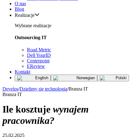
O nas
Blog
Realizacje
Wybrane realizacje
Outsourcing IT
Road Metric
Dell YourID
Centerpoint
EReview
Kontakt
English
Norwegian
Polski
Develos
/
Dzielimy się technologią
/
Branza IT
Branza IT
Ile kosztuje
wynajem
pracownika?
25.02.2025