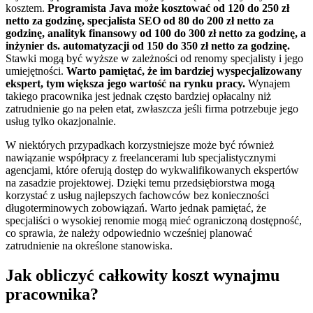
kosztem.
Programista Java może kosztować od 120 do 250 zł
netto za godzinę, specjalista SEO od 80 do 200 zł netto za
godzinę, analityk finansowy od 100 do 300 zł netto za godzinę, a
inżynier ds. automatyzacji od 150 do 350 zł netto za godzinę.
Stawki mogą być wyższe w zależności od renomy specjalisty i jego
umiejętności.
Warto pamiętać, że im bardziej wyspecjalizowany
ekspert, tym większa jego wartość na rynku pracy.
Wynajem
takiego pracownika jest jednak często bardziej opłacalny niż
zatrudnienie go na pełen etat, zwłaszcza jeśli firma potrzebuje jego
usług tylko okazjonalnie.
W niektórych przypadkach korzystniejsze może być również
nawiązanie współpracy z freelancerami lub specjalistycznymi
agencjami, które oferują dostęp do wykwalifikowanych ekspertów
na zasadzie projektowej. Dzięki temu przedsiębiorstwa mogą
korzystać z usług najlepszych fachowców bez konieczności
długoterminowych zobowiązań. Warto jednak pamiętać, że
specjaliści o wysokiej renomie mogą mieć ograniczoną dostępność,
co sprawia, że należy odpowiednio wcześniej planować
zatrudnienie na określone stanowiska.
Jak obliczyć całkowity koszt wynajmu
pracownika?