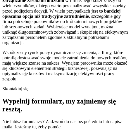
zarządzanie zasobami ludzkimi
w firmie. Jego koszt zależy od
wielu czynników, dlatego warto przeanalizować wszystkie aspekty
przed podjęciem decyzji. W wielu przypadkach
jest to bardziej
opłacalna opcja niż tradycyjne zatrudnienie
, szczególnie gdy
firma potrzebuje pracowników do krótkoterminowych projektów
lub sezonowych zadań. Wybierając model wynajmu, można
uniknąć długoterminowych zobowiązań i skupić się na efektywnym
zarządzaniu personelem zgodnie z aktualnymi potrzebami
organizacji.
Współczesny rynek pracy dynamicznie się zmienia, a firmy, które
potrafią dostosować swoje modele zatrudnienia do nowych realiów,
mają większe szanse na sukces. Wynajem pracownika może okazać
się kluczowym elementem strategii biznesowej, pozwalając na
optymalizację kosztów i maksymalizację efektywności pracy
zespołu.
Skontaktuj się
Wypełnij formularz,
my zajmiemy się
resztą.
Nie lubisz formularzy? Zadzwoń do nas bezpośrednio lub napisz
maila. Jesteśmy tu, żeby pomóc.