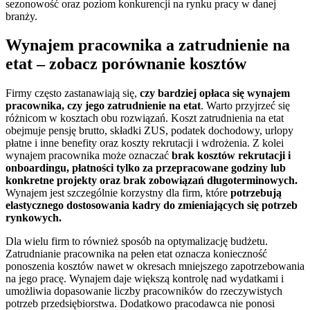
sezonowość oraz poziom konkurencji na rynku pracy w danej
branży.
Wynajem pracownika a zatrudnienie na
etat – zobacz porównanie kosztów
Firmy często zastanawiają się,
czy bardziej opłaca się wynajem
pracownika, czy jego zatrudnienie na etat
. Warto przyjrzeć się
różnicom w kosztach obu rozwiązań. Koszt zatrudnienia na etat
obejmuje pensję brutto, składki ZUS, podatek dochodowy, urlopy
płatne i inne benefity oraz koszty rekrutacji i wdrożenia. Z kolei
wynajem pracownika może oznaczać
brak kosztów rekrutacji i
onboardingu, płatności tylko za przepracowane godziny lub
konkretne projekty oraz brak zobowiązań długoterminowych.
Wynajem jest szczególnie korzystny dla firm, które
potrzebują
elastycznego dostosowania kadry do zmieniających się potrzeb
rynkowych.
Dla wielu firm to również sposób na optymalizację budżetu.
Zatrudnianie pracownika na pełen etat oznacza konieczność
ponoszenia kosztów nawet w okresach mniejszego zapotrzebowania
na jego pracę. Wynajem daje większą kontrolę nad wydatkami i
umożliwia dopasowanie liczby pracowników do rzeczywistych
potrzeb przedsiębiorstwa. Dodatkowo pracodawca nie ponosi