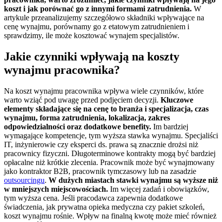
koszt i jak porównać go z innymi formami zatrudnienia.
W
artykule przeanalizujemy szczegółowo składniki wpływające na
cenę wynajmu, porównamy go z etatowym zatrudnieniem i
sprawdzimy, ile może kosztować wynajem specjalistów.
Jakie czynniki wpływają na koszty
wynajmu pracownika?
Na koszt wynajmu pracownika wpływa wiele czynników, które
warto wziąć pod uwagę przed podjęciem decyzji.
Kluczowe
elementy składające się na cenę to branża i specjalizacja, czas
wynajmu, forma zatrudnienia, lokalizacja, zakres
odpowiedzialności oraz dodatkowe benefity.
Im bardziej
wymagające kompetencje, tym wyższa stawka wynajmu. Specjaliści
IT, inżynierowie czy eksperci ds. prawa są znacznie drożsi niż
pracownicy fizyczni. Długoterminowe kontrakty mogą być bardziej
opłacalne niż krótkie zlecenia. Pracownik może być wynajmowany
jako kontraktor B2B, pracownik tymczasowy lub na zasadzie
outsourcingu
.
W dużych miastach stawki wynajmu są wyższe niż
w mniejszych miejscowościach.
Im więcej zadań i obowiązków,
tym wyższa cena. Jeśli pracodawca zapewnia dodatkowe
świadczenia, jak prywatna opieka medyczna czy pakiet szkoleń,
koszt wynajmu rośnie. Wpływ na finalną kwotę może mieć również