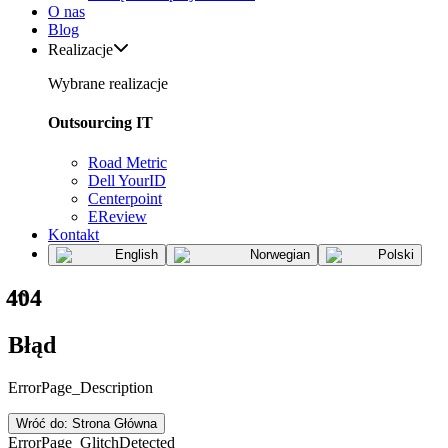
O nas
Blog
Realizacje
Wybrane realizacje
Outsourcing IT
Road Metric
Dell YourID
Centerpoint
EReview
Kontakt
English
Norwegian
Polski
404
Błąd
ErrorPage_Description
Wróć do: Strona Główna
ErrorPage_GlitchDetected