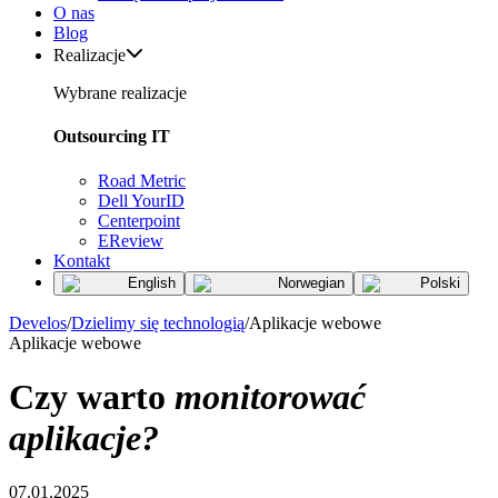
O nas
Blog
Realizacje
Wybrane realizacje
Outsourcing IT
Road Metric
Dell YourID
Centerpoint
EReview
Kontakt
English
Norwegian
Polski
Develos
/
Dzielimy się technologią
/
Aplikacje webowe
Aplikacje webowe
Czy warto
monitorować
aplikacje?
07.01.2025