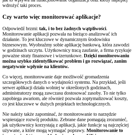
wdrożyć taki proces.
Czy warto więc monitorować aplikacje?
Odpowiedź brzmi:
tak, i to bez żadnych wątpliwości
.
Monitorowanie aplikacji pozwala na bieżąco analizować ich
działanie. To jest kluczowe w dynamicznym środowisku
biznesowym. Wyobraźmy sobie aplikację bankową, która zawodzi
w godzinach szczytu. Użytkownicy tracą zaufanie, a firma ryzykuje
poważne straty finansowe i wizerunkowe.
Dzięki monitorowaniu
można szybko zidentyfikować problem i go rozwiązać, zanim
negatywnie wpłynie na klientów.
Co więcej, monitorowanie daje możliwość gromadzenia
szczegółowych danych o wydajności systemu. Na przykład, jeśli
serwer aplikacji działa wolniej w określonych godzinach,
administratorzy mogą zawczasu dostosować zasoby. To nie tylko
zapobiega awariom, ale również pozwala zoptymalizować koszty,
co jest kluczowe w dużych projektach technologicznych.
Nie należy także zapominać, że monitorowanie to narzędzie
wspierające rozwój produktu. Zebrane dane pomagają zrozumieć,
jak użytkownicy korzystają z aplikacji, jakie funkcje są najczęściej
używane, a które mogą wymagać poprawy.
Monitorowanie to