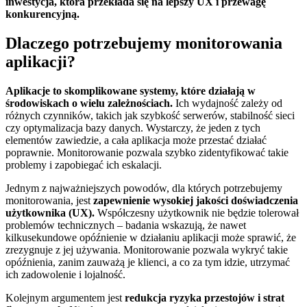
inwestycja, która przekłada się na lepszy UX i przewagę
konkurencyjną.
Dlaczego potrzebujemy monitorowania
aplikacji?
Aplikacje to skomplikowane systemy, które działają w
środowiskach o wielu zależnościach.
Ich wydajność zależy od
różnych czynników, takich jak szybkość serwerów, stabilność sieci
czy optymalizacja bazy danych. Wystarczy, że jeden z tych
elementów zawiedzie, a cała aplikacja może przestać działać
poprawnie. Monitorowanie pozwala szybko zidentyfikować takie
problemy i zapobiegać ich eskalacji.
Jednym z najważniejszych powodów, dla których potrzebujemy
monitorowania, jest
zapewnienie wysokiej jakości doświadczenia
użytkownika (UX).
Współczesny użytkownik nie będzie tolerował
problemów technicznych – badania wskazują, że nawet
kilkusekundowe opóźnienie w działaniu aplikacji może sprawić, że
zrezygnuje z jej używania. Monitorowanie pozwala wykryć takie
opóźnienia, zanim zauważą je klienci, a co za tym idzie, utrzymać
ich zadowolenie i lojalność.
Kolejnym argumentem jest
redukcja ryzyka przestojów i strat