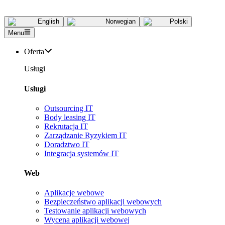
English
Norwegian
Polski
Menu
Oferta
Usługi
Usługi
Outsourcing IT
Body leasing IT
Rekrutacja IT
Zarządzanie Ryzykiem IT
Doradztwo IT
Integracja systemów IT
Web
Aplikacje webowe
Bezpieczeństwo aplikacji webowych
Testowanie aplikacji webowych
Wycena aplikacji webowej