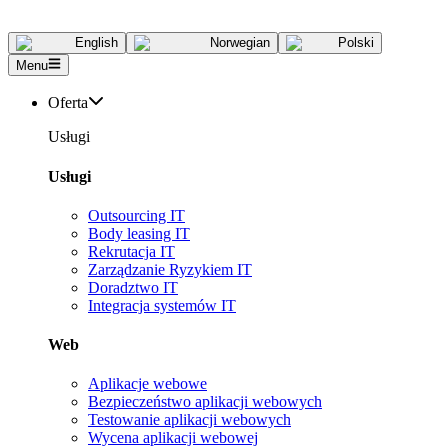
English
Norwegian
Polski
Menu
Oferta
Usługi
Usługi
Outsourcing IT
Body leasing IT
Rekrutacja IT
Zarządzanie Ryzykiem IT
Doradztwo IT
Integracja systemów IT
Web
Aplikacje webowe
Bezpieczeństwo aplikacji webowych
Testowanie aplikacji webowych
Wycena aplikacji webowej