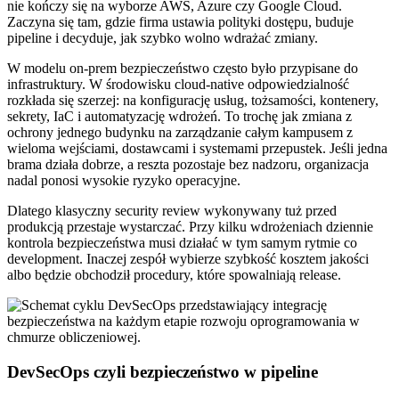
nie kończy się na wyborze AWS, Azure czy Google Cloud.
Zaczyna się tam, gdzie firma ustawia polityki dostępu, buduje
pipeline i decyduje, jak szybko wolno wdrażać zmiany.
W modelu on-prem bezpieczeństwo często było przypisane do
infrastruktury. W środowisku cloud-native odpowiedzialność
rozkłada się szerzej: na konfigurację usług, tożsamości, kontenery,
sekrety, IaC i automatyzację wdrożeń. To trochę jak zmiana z
ochrony jednego budynku na zarządzanie całym kampusem z
wieloma wejściami, dostawcami i systemami przepustek. Jeśli jedna
brama działa dobrze, a reszta pozostaje bez nadzoru, organizacja
nadal ponosi wysokie ryzyko operacyjne.
Dlatego klasyczny security review wykonywany tuż przed
produkcją przestaje wystarczać. Przy kilku wdrożeniach dziennie
kontrola bezpieczeństwa musi działać w tym samym rytmie co
development. Inaczej zespół wybierze szybkość kosztem jakości
albo będzie obchodził procedury, które spowalniają release.
DevSecOps czyli bezpieczeństwo w pipeline