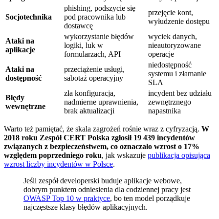
phishing, podszycie się
przejęcie kont,
Socjotechnika
pod pracownika lub
wyłudzenie dostępu
dostawcę
wykorzystanie błędów
wyciek danych,
Ataki na
logiki, luk w
nieautoryzowane
aplikacje
formularzach, API
operacje
niedostępność
Ataki na
przeciążenie usługi,
systemu i złamanie
dostępność
sabotaż operacyjny
SLA
zła konfiguracja,
incydent bez udziału
Błędy
nadmierne uprawnienia,
zewnętrznego
wewnętrzne
brak aktualizacji
napastnika
Warto też pamiętać, że skala zagrożeń rośnie wraz z cyfryzacją.
W
2018 roku Zespół CERT Polska zgłosił 19 439 incydentów
związanych z bezpieczeństwem, co oznaczało wzrost o 17%
względem poprzedniego roku
, jak wskazuje
publikacja opisująca
wzrost liczby incydentów w Polsce
.
Jeśli zespół developerski buduje aplikacje webowe,
dobrym punktem odniesienia dla codziennej pracy jest
OWASP Top 10 w praktyce
, bo ten model porządkuje
najczęstsze klasy błędów aplikacyjnych.