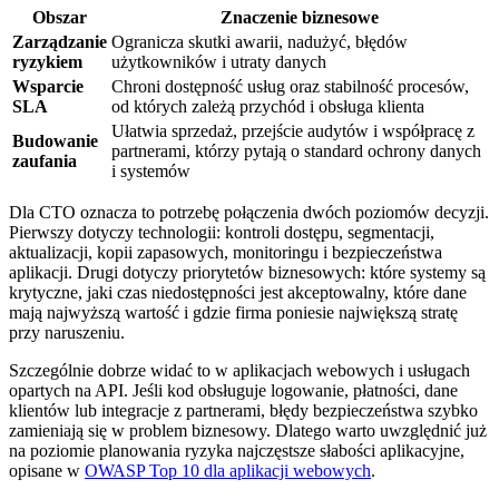
Obszar
Znaczenie biznesowe
Zarządzanie
Ogranicza skutki awarii, nadużyć, błędów
ryzykiem
użytkowników i utraty danych
Wsparcie
Chroni dostępność usług oraz stabilność procesów,
SLA
od których zależą przychód i obsługa klienta
Ułatwia sprzedaż, przejście audytów i współpracę z
Budowanie
partnerami, którzy pytają o standard ochrony danych
zaufania
i systemów
Dla CTO oznacza to potrzebę połączenia dwóch poziomów decyzji.
Pierwszy dotyczy technologii: kontroli dostępu, segmentacji,
aktualizacji, kopii zapasowych, monitoringu i bezpieczeństwa
aplikacji. Drugi dotyczy priorytetów biznesowych: które systemy są
krytyczne, jaki czas niedostępności jest akceptowalny, które dane
mają najwyższą wartość i gdzie firma poniesie największą stratę
przy naruszeniu.
Szczególnie dobrze widać to w aplikacjach webowych i usługach
opartych na API. Jeśli kod obsługuje logowanie, płatności, dane
klientów lub integracje z partnerami, błędy bezpieczeństwa szybko
zamieniają się w problem biznesowy. Dlatego warto uwzględnić już
na poziomie planowania ryzyka najczęstsze słabości aplikacyjne,
opisane w
OWASP Top 10 dla aplikacji webowych
.