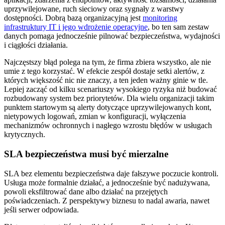
uprzywilejowane, ruch sieciowy oraz sygnały z warstwy
dostępności. Dobrą bazą organizacyjną jest
monitoring
infrastruktury IT i jego wdrożenie operacyjne
, bo ten sam zestaw
danych pomaga jednocześnie pilnować bezpieczeństwa, wydajności
i ciągłości działania.
Najczęstszy błąd polega na tym, że firma zbiera wszystko, ale nie
umie z tego korzystać. W efekcie zespół dostaje setki alertów, z
których większość nic nie znaczy, a ten jeden ważny ginie w tle.
Lepiej zacząć od kilku scenariuszy wysokiego ryzyka niż budować
rozbudowany system bez priorytetów. Dla wielu organizacji takim
punktem startowym są alerty dotyczące uprzywilejowanych kont,
nietypowych logowań, zmian w konfiguracji, wyłączenia
mechanizmów ochronnych i nagłego wzrostu błędów w usługach
krytycznych.
SLA bezpieczeństwa musi być mierzalne
SLA bez elementu bezpieczeństwa daje fałszywe poczucie kontroli.
Usługa może formalnie działać, a jednocześnie być nadużywana,
powoli eksfiltrować dane albo działać na przejętych
poświadczeniach. Z perspektywy biznesu to nadal awaria, nawet
jeśli serwer odpowiada.