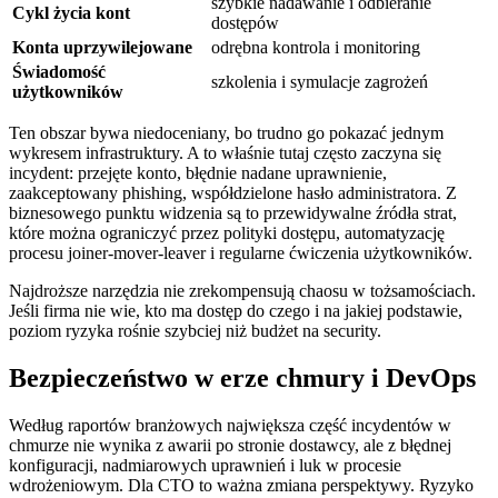
szybkie nadawanie i odbieranie
Cykl życia kont
dostępów
Konta uprzywilejowane
odrębna kontrola i monitoring
Świadomość
szkolenia i symulacje zagrożeń
użytkowników
Ten obszar bywa niedoceniany, bo trudno go pokazać jednym
wykresem infrastruktury. A to właśnie tutaj często zaczyna się
incydent: przejęte konto, błędnie nadane uprawnienie,
zaakceptowany phishing, współdzielone hasło administratora. Z
biznesowego punktu widzenia są to przewidywalne źródła strat,
które można ograniczyć przez polityki dostępu, automatyzację
procesu joiner-mover-leaver i regularne ćwiczenia użytkowników.
Najdroższe narzędzia nie zrekompensują chaosu w tożsamościach.
Jeśli firma nie wie, kto ma dostęp do czego i na jakiej podstawie,
poziom ryzyka rośnie szybciej niż budżet na security.
Bezpieczeństwo w erze chmury i DevOps
Według raportów branżowych największa część incydentów w
chmurze nie wynika z awarii po stronie dostawcy, ale z błędnej
konfiguracji, nadmiarowych uprawnień i luk w procesie
wdrożeniowym. Dla CTO to ważna zmiana perspektywy. Ryzyko