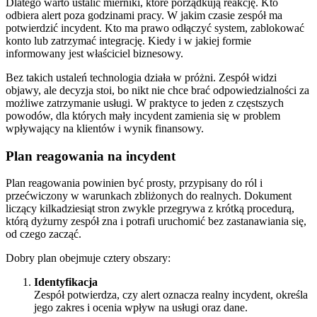
Dlatego warto ustalić mierniki, które porządkują reakcję. Kto
odbiera alert poza godzinami pracy. W jakim czasie zespół ma
potwierdzić incydent. Kto ma prawo odłączyć system, zablokować
konto lub zatrzymać integrację. Kiedy i w jakiej formie
informowany jest właściciel biznesowy.
Bez takich ustaleń technologia działa w próżni. Zespół widzi
objawy, ale decyzja stoi, bo nikt nie chce brać odpowiedzialności za
możliwe zatrzymanie usługi. W praktyce to jeden z częstszych
powodów, dla których mały incydent zamienia się w problem
wpływający na klientów i wynik finansowy.
Plan reagowania na incydent
Plan reagowania powinien być prosty, przypisany do ról i
przećwiczony w warunkach zbliżonych do realnych. Dokument
liczący kilkadziesiąt stron zwykle przegrywa z krótką procedurą,
którą dyżurny zespół zna i potrafi uruchomić bez zastanawiania się,
od czego zacząć.
Dobry plan obejmuje cztery obszary:
Identyfikacja
Zespół potwierdza, czy alert oznacza realny incydent, określa
jego zakres i ocenia wpływ na usługi oraz dane.