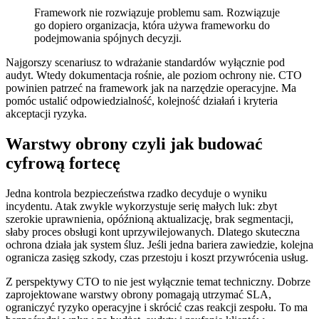
Framework nie rozwiązuje problemu sam. Rozwiązuje
go dopiero organizacja, która używa frameworku do
podejmowania spójnych decyzji.
Najgorszy scenariusz to wdrażanie standardów wyłącznie pod
audyt. Wtedy dokumentacja rośnie, ale poziom ochrony nie. CTO
powinien patrzeć na framework jak na narzędzie operacyjne. Ma
pomóc ustalić odpowiedzialność, kolejność działań i kryteria
akceptacji ryzyka.
Warstwy obrony czyli jak budować
cyfrową fortecę
Jedna kontrola bezpieczeństwa rzadko decyduje o wyniku
incydentu. Atak zwykle wykorzystuje serię małych luk: zbyt
szerokie uprawnienia, opóźnioną aktualizację, brak segmentacji,
słaby proces obsługi kont uprzywilejowanych. Dlatego skuteczna
ochrona działa jak system śluz. Jeśli jedna bariera zawiedzie, kolejna
ogranicza zasięg szkody, czas przestoju i koszt przywrócenia usług.
Z perspektywy CTO to nie jest wyłącznie temat techniczny. Dobrze
zaprojektowane warstwy obrony pomagają utrzymać SLA,
ograniczyć ryzyko operacyjne i skrócić czas reakcji zespołu. To ma