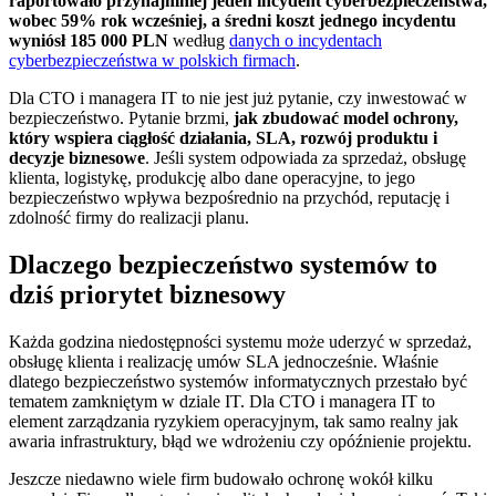
raportowało przynajmniej jeden incydent cyberbezpieczeństwa,
wobec 59% rok wcześniej, a średni koszt jednego incydentu
wyniósł 185 000 PLN
według
danych o incydentach
cyberbezpieczeństwa w polskich firmach
.
Dla CTO i managera IT to nie jest już pytanie, czy inwestować w
bezpieczeństwo. Pytanie brzmi,
jak zbudować model ochrony,
który wspiera ciągłość działania, SLA, rozwój produktu i
decyzje biznesowe
. Jeśli system odpowiada za sprzedaż, obsługę
klienta, logistykę, produkcję albo dane operacyjne, to jego
bezpieczeństwo wpływa bezpośrednio na przychód, reputację i
zdolność firmy do realizacji planu.
Dlaczego bezpieczeństwo systemów to
dziś priorytet biznesowy
Każda godzina niedostępności systemu może uderzyć w sprzedaż,
obsługę klienta i realizację umów SLA jednocześnie. Właśnie
dlatego bezpieczeństwo systemów informatycznych przestało być
tematem zamkniętym w dziale IT. Dla CTO i managera IT to
element zarządzania ryzykiem operacyjnym, tak samo realny jak
awaria infrastruktury, błąd we wdrożeniu czy opóźnienie projektu.
Jeszcze niedawno wiele firm budowało ochronę wokół kilku