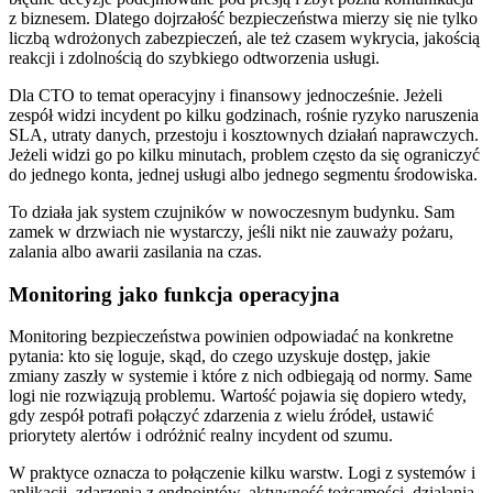
z biznesem. Dlatego dojrzałość bezpieczeństwa mierzy się nie tylko
liczbą wdrożonych zabezpieczeń, ale też czasem wykrycia, jakością
reakcji i zdolnością do szybkiego odtworzenia usługi.
Dla CTO to temat operacyjny i finansowy jednocześnie. Jeżeli
zespół widzi incydent po kilku godzinach, rośnie ryzyko naruszenia
SLA, utraty danych, przestoju i kosztownych działań naprawczych.
Jeżeli widzi go po kilku minutach, problem często da się ograniczyć
do jednego konta, jednej usługi albo jednego segmentu środowiska.
To działa jak system czujników w nowoczesnym budynku. Sam
zamek w drzwiach nie wystarczy, jeśli nikt nie zauważy pożaru,
zalania albo awarii zasilania na czas.
Monitoring jako funkcja operacyjna
Monitoring bezpieczeństwa powinien odpowiadać na konkretne
pytania: kto się loguje, skąd, do czego uzyskuje dostęp, jakie
zmiany zaszły w systemie i które z nich odbiegają od normy. Same
logi nie rozwiązują problemu. Wartość pojawia się dopiero wtedy,
gdy zespół potrafi połączyć zdarzenia z wielu źródeł, ustawić
priorytety alertów i odróżnić realny incydent od szumu.
W praktyce oznacza to połączenie kilku warstw. Logi z systemów i
aplikacji, zdarzenia z endpointów, aktywność tożsamości, działania