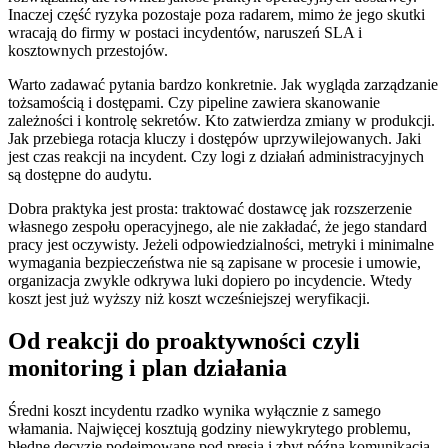
Inaczej część ryzyka pozostaje poza radarem, mimo że jego skutki
wracają do firmy w postaci incydentów, naruszeń SLA i
kosztownych przestojów.
Warto zadawać pytania bardzo konkretnie. Jak wygląda zarządzanie
tożsamością i dostępami. Czy pipeline zawiera skanowanie
zależności i kontrolę sekretów. Kto zatwierdza zmiany w produkcji.
Jak przebiega rotacja kluczy i dostępów uprzywilejowanych. Jaki
jest czas reakcji na incydent. Czy logi z działań administracyjnych
są dostępne do audytu.
Dobra praktyka jest prosta: traktować dostawcę jak rozszerzenie
własnego zespołu operacyjnego, ale nie zakładać, że jego standard
pracy jest oczywisty. Jeżeli odpowiedzialności, metryki i minimalne
wymagania bezpieczeństwa nie są zapisane w procesie i umowie,
organizacja zwykle odkrywa luki dopiero po incydencie. Wtedy
koszt jest już wyższy niż koszt wcześniejszej weryfikacji.
Od reakcji do proaktywności czyli
monitoring i plan działania
Średni koszt incydentu rzadko wynika wyłącznie z samego
włamania. Najwięcej kosztują godziny niewykrytego problemu,
błędne decyzje podejmowane pod presją i zbyt późna komunikacja