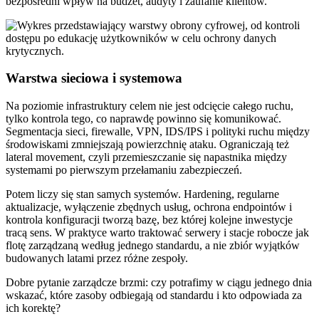
bezpośredni wpływ na budżet, audyty i zaufanie klientów.
Warstwa sieciowa i systemowa
Na poziomie infrastruktury celem nie jest odcięcie całego ruchu,
tylko kontrola tego, co naprawdę powinno się komunikować.
Segmentacja sieci, firewalle, VPN, IDS/IPS i polityki ruchu między
środowiskami zmniejszają powierzchnię ataku. Ograniczają też
lateral movement, czyli przemieszczanie się napastnika między
systemami po pierwszym przełamaniu zabezpieczeń.
Potem liczy się stan samych systemów. Hardening, regularne
aktualizacje, wyłączenie zbędnych usług, ochrona endpointów i
kontrola konfiguracji tworzą bazę, bez której kolejne inwestycje
tracą sens. W praktyce warto traktować serwery i stacje robocze jak
flotę zarządzaną według jednego standardu, a nie zbiór wyjątków
budowanych latami przez różne zespoły.
Dobre pytanie zarządcze brzmi: czy potrafimy w ciągu jednego dnia
wskazać, które zasoby odbiegają od standardu i kto odpowiada za
ich korektę?