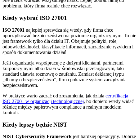
Nie trzeba wdrażać wszystkiego naraz. Lepiej dobrać ramę do
problemu, który firma realnie chce rozwiązać.
Kiedy wybrać ISO 27001
ISO 27001
najlepiej sprawdza się wtedy, gdy firma chce
uporządkować bezpieczeństwo na poziomie organizacyjnym. To nie
jest framework tylko dla działu IT. Obejmuje polityki, role,
odpowiedzialności, klasyfikację informacji, zarządzanie ryzykiem i
sposób dokumentowania działań.
Jeśli organizacja współpracuje z dużymi klientami, partnerami
korporacyjnymi albo działa w środowisku przetargowym, taki
standard ułatwia rozmowę o zaufaniu. Zamiast deklaracji typu
„dbamy o bezpieczeństwo”, firma pokazuje system zarządzania
bezpieczeństwem.
W praktyce warto zacząć od zrozumienia, jak działa
certyfikacja
ISO 27001 w organizacji technologicznej
, bo dopiero wtedy widać
różnicę między papierowym compliance a realnym modelem
kontroli.
Kiedy lepszy będzie NIST
NIST Cybersecurity Framework
jest bardziej operacyjny. Dobrze