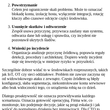
Powstrzymanie
Celem jest ograniczenie skali problemu. Może to oznaczać
blokadę konta, izolację hosta, wyłączenie integracji, rotację
kluczy albo czasowe odcięcie części środowiska.
Usunięcie skutków i odtworzenie
Zespół usuwa przyczynę, przywraca zaufany stan systemu,
odtwarza dane lub usługę i sprawdza, czy incydent nie
pozostawił ukrytych śladów.
Wnioski po incydencie
Organizacja analizuje przyczynę źródłową, poprawia reguły
detekcji, procedury i architekturę. Dopiero wtedy incydent
staje się inwestycją w mniejsze ryzyko w przyszłości.
Szczególnie dobrze widać to w środowiskach rozproszonych, takich
jak IoT, OT czy sieci oddziałowe. Problem nie zawsze zaczyna się
od widowiskowego ataku z zewnątrz. Często źródłem są błędy
konfiguracji, słaba segmentacja, niekontrolowane konta serwisowe
albo brak widoczności tego, co urządzenia robią na co dzień.
Dlatego proaktywność nie oznacza przewidywania każdego
scenariusza. Oznacza gotowość operacyjną. Firma wie, co
monitoruje, kto podejmuje decyzje, jakie są progi eskalacji i jak
wrócić do normalnego działania bez improwizacji. Dla CTO to