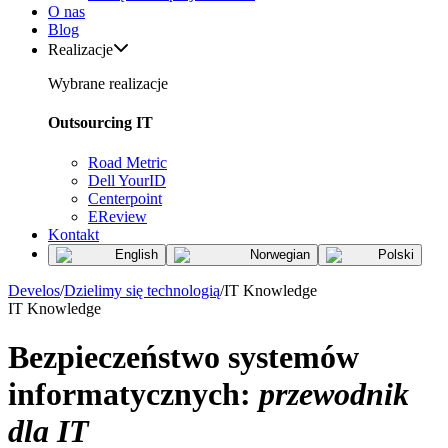
O nas
Blog
Realizacje
Wybrane realizacje
Outsourcing IT
Road Metric
Dell YourID
Centerpoint
EReview
Kontakt
English
Norwegian
Polski
Develos
/
Dzielimy się technologią
/
IT Knowledge
IT Knowledge
Bezpieczeństwo systemów
informatycznych:
przewodnik
dla IT