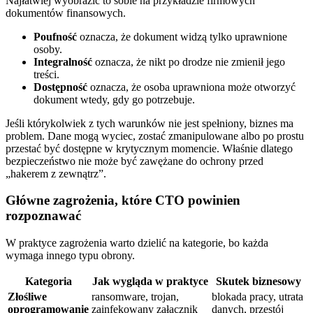
Najłatwiej wyobrazić to sobie na przykładzie firmowych
dokumentów finansowych.
Poufność
oznacza, że dokument widzą tylko uprawnione
osoby.
Integralność
oznacza, że nikt po drodze nie zmienił jego
treści.
Dostępność
oznacza, że osoba uprawniona może otworzyć
dokument wtedy, gdy go potrzebuje.
Jeśli którykolwiek z tych warunków nie jest spełniony, biznes ma
problem. Dane mogą wyciec, zostać zmanipulowane albo po prostu
przestać być dostępne w krytycznym momencie. Właśnie dlatego
bezpieczeństwo nie może być zawężane do ochrony przed
„hakerem z zewnątrz”.
Główne zagrożenia, które CTO powinien
rozpoznawać
W praktyce zagrożenia warto dzielić na kategorie, bo każda
wymaga innego typu obrony.
Kategoria
Jak wygląda w praktyce
Skutek biznesowy
Złośliwe
ransomware, trojan,
blokada pracy, utrata
oprogramowanie
zainfekowany załącznik
danych, przestój