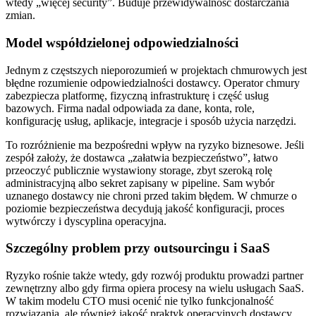
wtedy „więcej security”. Buduje przewidywalność dostarczania
zmian.
Model współdzielonej odpowiedzialności
Jednym z częstszych nieporozumień w projektach chmurowych jest
błędne rozumienie odpowiedzialności dostawcy. Operator chmury
zabezpiecza platformę, fizyczną infrastrukturę i część usług
bazowych. Firma nadal odpowiada za dane, konta, role,
konfigurację usług, aplikacje, integracje i sposób użycia narzędzi.
To rozróżnienie ma bezpośredni wpływ na ryzyko biznesowe. Jeśli
zespół założy, że dostawca „załatwia bezpieczeństwo”, łatwo
przeoczyć publicznie wystawiony storage, zbyt szeroką rolę
administracyjną albo sekret zapisany w pipeline. Sam wybór
uznanego dostawcy nie chroni przed takim błędem. W chmurze o
poziomie bezpieczeństwa decydują jakość konfiguracji, proces
wytwórczy i dyscyplina operacyjna.
Szczególny problem przy outsourcingu i SaaS
Ryzyko rośnie także wtedy, gdy rozwój produktu prowadzi partner
zewnętrzny albo gdy firma opiera procesy na wielu usługach SaaS.
W takim modelu CTO musi ocenić nie tylko funkcjonalność
rozwiązania, ale również jakość praktyk operacyjnych dostawcy.