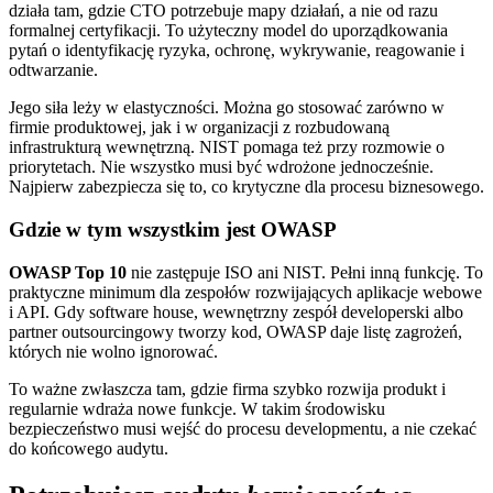
działa tam, gdzie CTO potrzebuje mapy działań, a nie od razu
formalnej certyfikacji. To użyteczny model do uporządkowania
pytań o identyfikację ryzyka, ochronę, wykrywanie, reagowanie i
odtwarzanie.
Jego siła leży w elastyczności. Można go stosować zarówno w
firmie produktowej, jak i w organizacji z rozbudowaną
infrastrukturą wewnętrzną. NIST pomaga też przy rozmowie o
priorytetach. Nie wszystko musi być wdrożone jednocześnie.
Najpierw zabezpiecza się to, co krytyczne dla procesu biznesowego.
Gdzie w tym wszystkim jest OWASP
OWASP Top 10
nie zastępuje ISO ani NIST. Pełni inną funkcję. To
praktyczne minimum dla zespołów rozwijających aplikacje webowe
i API. Gdy software house, wewnętrzny zespół developerski albo
partner outsourcingowy tworzy kod, OWASP daje listę zagrożeń,
których nie wolno ignorować.
To ważne zwłaszcza tam, gdzie firma szybko rozwija produkt i
regularnie wdraża nowe funkcje. W takim środowisku
bezpieczeństwo musi wejść do procesu developmentu, a nie czekać
do końcowego audytu.