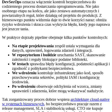
DevSecOps
oznacza włączenie kontroli bezpieczeństwa do
codziennego procesu dostarczania oprogramowania. Nie jako
osobnego etapu na końcu, ale jako zestawu automatycznych i
powtarzalnych reguł, które działają od projektu do produkcji. Z
biznesowego punktu widzenia daje to dwie korzyści naraz: obniża
ryzyko wdrożenia i skraca czas wykrycia błędu, kiedy jego naprawa
jest jeszcze tania.
W praktyce dojrzały pipeline obejmuje kilka punktów kontrolnych:
Na etapie projektowania
zespół ustala wymagania dla
danych, uprawnień, logowania zdarzeń i integracji.
W repozytorium i buildzie
uruchamia SAST, skanowanie
zależności i reguły blokujące podatne biblioteki.
W testach
sprawdza błędy konfiguracji, podatności aplikacji i
zgodność z politykami bezpieczeństwa.
We wdrożeniu
kontroluje infrastrukturę jako kod, sposób
przechowywania sekretów, polityki IAM i konfigurację
środowisk.
Po wdrożeniu
obserwuje odchylenia od wzorca, zmiany
uprawnień i zdarzenia, które mogą wskazywać nadużycie.
Tak zorganizowany proces dobrze wspiera
architekturę cloud-native
w systemach biznesowych
, bo bezpieczeństwo pracuje razem z
release management, SLA i stabilnością usługi. CTO nie kupuje