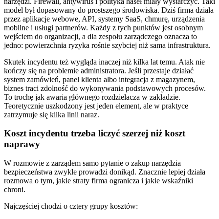
narzędzi. Firewall, antywirus i polityka haseł miały wystarczyć. Taki
model był dopasowany do prostszego środowiska. Dziś firma działa
przez aplikacje webowe, API, systemy SaaS, chmurę, urządzenia
mobilne i usługi partnerów. Każdy z tych punktów jest osobnym
wejściem do organizacji, a dla zespołu zarządczego oznacza to
jedno: powierzchnia ryzyka rośnie szybciej niż sama infrastruktura.
Skutek incydentu też wygląda inaczej niż kilka lat temu. Atak nie
kończy się na problemie administratora. Jeśli przestaje działać
system zamówień, panel klienta albo integracja z magazynem,
biznes traci zdolność do wykonywania podstawowych procesów.
To trochę jak awaria głównego rozdzielacza w zakładzie.
Teoretycznie uszkodzony jest jeden element, ale w praktyce
zatrzymuje się kilka linii naraz.
Koszt incydentu trzeba liczyć szerzej niż koszt
naprawy
W rozmowie z zarządem samo pytanie o zakup narzędzia
bezpieczeństwa zwykle prowadzi donikąd. Znacznie lepiej działa
rozmowa o tym, jakie straty firma ogranicza i jakie wskaźniki
chroni.
Najczęściej chodzi o cztery grupy kosztów: