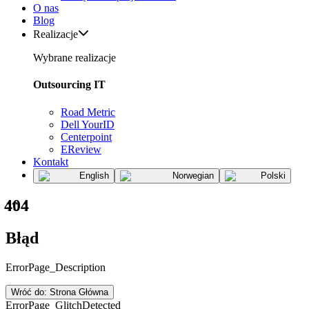
O nas
Blog
Realizacje
Wybrane realizacje
Outsourcing IT
Road Metric
Dell YourID
Centerpoint
EReview
Kontakt
English
Norwegian
Polski
404
Błąd
ErrorPage_Description
Wróć do: Strona Główna
ErrorPage_GlitchDetected