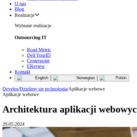
O nas
Blog
Realizacje
Wybrane realizacje
Outsourcing IT
Road Metric
Dell YourID
Centerpoint
EReview
Kontakt
English
Norwegian
Polski
Develos
/
Dzielimy się technologią
/
Aplikacje webowe
Aplikacje webowe
Architektura aplikacji webowy
29.05.2024