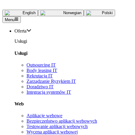
English
Norwegian
Polski
Menu
Oferta
Usługi
Usługi
Outsourcing IT
Body leasing IT
Rekrutacja IT
Zarządzanie Ryzykiem IT
Doradztwo IT
Integracja systemów IT
Web
Aplikacje webowe
Bezpieczeństwo aplikacji webowych
Testowanie aplikacji webowych
Wycena aplikacji webowej