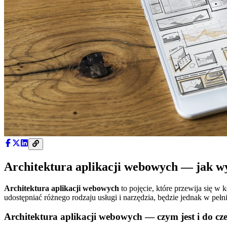
Architektura aplikacji webowych — jak wy
Architektura aplikacji webowych
to pojęcie, które przewija się w 
udostępniać różnego rodzaju usługi i narzędzia, będzie jednak w pełni
Architektura aplikacji webowych — czym jest i do cz