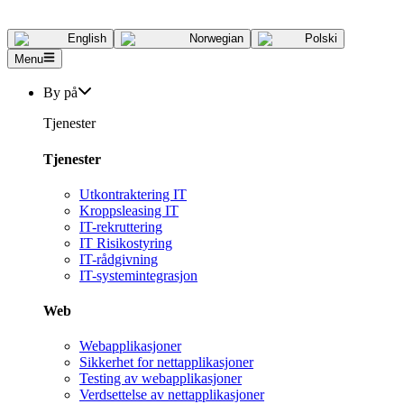
English
Norwegian
Polski
Menu
By på
Tjenester
Tjenester
Utkontraktering IT
Kroppsleasing IT
IT-rekruttering
IT Risikostyring
IT-rådgivning
IT-systemintegrasjon
Web
Webapplikasjoner
Sikkerhet for nettapplikasjoner
Testing av webapplikasjoner
Verdsettelse av nettapplikasjoner