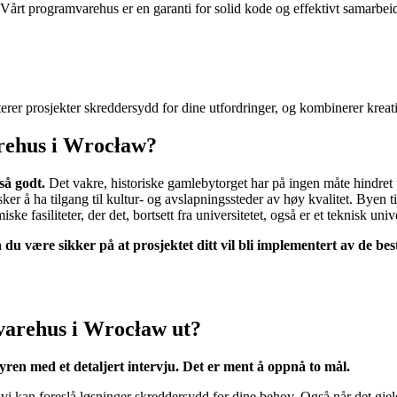
Vårt programvarehus er en garanti for solid kode og effektivt samarbei
er prosjekter skreddersydd for dine utfordringer, og kombinerer kreati
arehus i Wrocław?
så godt.
Det vakre, historiske gamlebytorget har på ingen måte hindret u
ker å ha tilgang til kultur- og avslapningssteder av høy kvalitet. Byen 
 fasiliteter, der det, bortsett fra universitetet, også er et teknisk unive
 være sikker på at prosjektet ditt vil bli implementert av de best
varehus i Wrocław ut?
dyren med et detaljert intervju. Det er ment å oppnå to mål.
 vi kan foreslå løsninger skreddersydd for dine behov. Også når det gjel