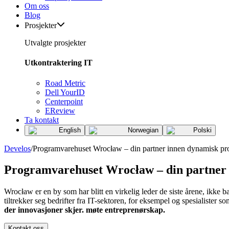
Om oss
Blog
Prosjekter
Utvalgte prosjekter
Utkontraktering IT
Road Metric
Dell YourID
Centerpoint
EReview
Ta kontakt
English
Norwegian
Polski
Develos
/
Programvarehuset Wrocław – din partner innen dynamisk pr
Programvarehuset Wrocław – din partner
Wrocław er en by som har blitt en virkelig leder de siste årene, ikke 
tiltrekker seg bedrifter fra IT-sektoren, for eksempel og spesialister som
der innovasjoner skjer. møte entreprenørskap.
Kontakt oss