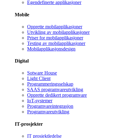
Egendefinerte applikasjoner
Mobile
Opprette mobilapplikasjoner
Utvikling av mobilapplikasjoner
Priser for mobilapplikasjoner
Testing av mobilapplikasjoner
Mobilapplikasjonsdesign
Digital
Sotware House
Light Client
Programmeringsselskap
SAAS programvareutvikling
Opprette dedikert programvare
IoT-systemer
Programvareintegrasjon
Programvareutvikling
IT-prosjekter
IT prosjektledelse