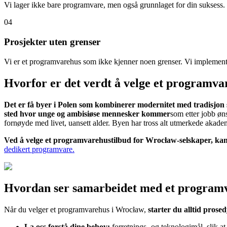
Vi lager ikke bare programvare, men også grunnlaget for din suksess. 
04
Prosjekter uten grenser
Vi er et programvarehus som ikke kjenner noen grenser. Vi implementer
Hvorfor er det verdt å velge et programv
Det er få byer i Polen som kombinerer modernitet med tradisjon 
sted hvor unge og ambisiøse mennesker kommer
som etter jobb øns
fornøyde med livet, uansett alder. Byen har tross alt utmerkede akademiske
Ved å velge et programvarehustilbud for Wrocław-selskaper, kan du
dedikert programvare.
Hvordan ser samarbeidet med et program
Når du velger et programvarehus i Wrocław,
starter du alltid prose
La oss forstå dine behov:
forretnings- og teknologimål, slik at