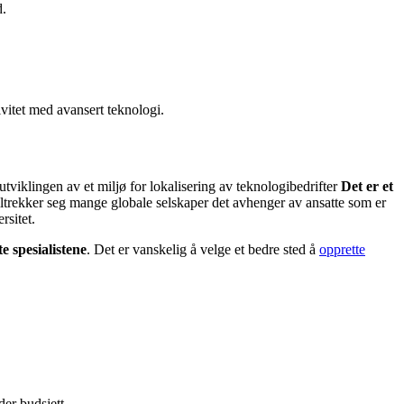
d.
vitet med avansert teknologi.
tviklingen av et miljø for lokalisering av teknologibedrifter
Det er et
tiltrekker seg mange globale selskaper det avhenger av ansatte som er
rsitet.
e spesialistene
. Det er vanskelig å velge et bedre sted å
opprette
der budsjett.