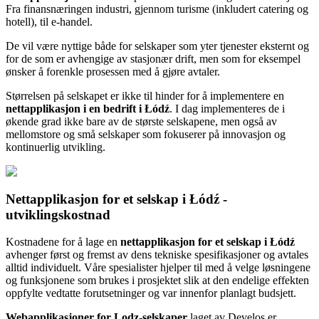
Fra finansnæringen industri, gjennom turisme (inkludert catering og
hotell), til e-handel.
De vil være nyttige både for selskaper som yter tjenester eksternt og
for de som er avhengige av stasjonær drift, men som for eksempel
ønsker å forenkle prosessen med å gjøre avtaler.
Størrelsen på selskapet er ikke til hinder for å implementere en
nettapplikasjon i en bedrift i Łódź
. I dag implementeres de i
økende grad ikke bare av de største selskapene, men også av
mellomstore og små selskaper som fokuserer på innovasjon og
kontinuerlig utvikling.
Nettapplikasjon for et selskap i Łódź -
utviklingskostnad
Kostnadene for å lage en
nettapplikasjon for et selskap i Łódź
avhenger først og fremst av dens tekniske spesifikasjoner og avtales
alltid individuelt. Våre spesialister hjelper til med å velge løsningene
og funksjonene som brukes i prosjektet slik at den endelige effekten
oppfylte vedtatte forutsetninger og var innenfor planlagt budsjett.
Webapplikasjoner for Lodz-selskaper
laget av Develos er