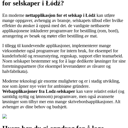
for selskaper i Łódź?
En moderne
nettapplikasjon for et selskap i Łódź
kan utføre
mange oppgaver, avhengig av bransje, selskapets tilbud eller hvilke
effekter du ønsker å oppnå med det. de vanligste nettbaserte
applikasjonene inkluderer programvare for bestilling (rom, bord),
arrangering av besøk og møter eller bestilling av mat.
I tillegg til kundevendte applikasjoner, implementerer mange
virksomheter også programvare for intern bruk, for eksempel for
kundeforhold og ressursstyring, regnskap, support eller teamarbeid.
Noen selskaper bestemmer seg for å lage dedikerte løsninger for sine
forretningspartnere (for eksempel leverandører av råvarer og
halvfabrikata).
Moderne teknologi gir enorme muligheter og er i stadig utvikling,
noe som åpner nye veier for ambisiøse gründere.
Webapplikasjoner fra Lodz-selskaper
kan være relativt enkel (og
samtidig nyttig og lønnsom) programvare, men også avanserte
løsninger som tilbyr mer enn mange skrivebordsapplikasjoner. Alt
avhenger av dine behov og budsjett.