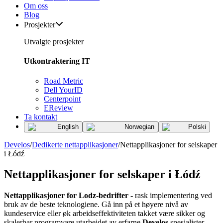
Om oss
Blog
Prosjekter
Utvalgte prosjekter
Utkontraktering IT
Road Metric
Dell YourID
Centerpoint
EReview
Ta kontakt
English
Norwegian
Polski
Develos
/
Dedikerte nettapplikasjoner
/
Nettapplikasjoner for selskaper
i Łódź
Nettapplikasjoner for selskaper i Łódź
Nettapplikasjoner for Lodz-bedrifter
- rask implementering ved
bruk av de beste teknologiene. Gå inn på et høyere nivå av
kundeservice eller øk arbeidseffektiviteten takket være sikker og
skalerbar programvare utarbeidet av erfarne
Develos
spesialister.