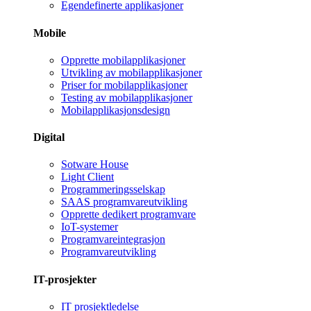
Egendefinerte applikasjoner
Mobile
Opprette mobilapplikasjoner
Utvikling av mobilapplikasjoner
Priser for mobilapplikasjoner
Testing av mobilapplikasjoner
Mobilapplikasjonsdesign
Digital
Sotware House
Light Client
Programmeringsselskap
SAAS programvareutvikling
Opprette dedikert programvare
IoT-systemer
Programvareintegrasjon
Programvareutvikling
IT-prosjekter
IT prosjektledelse