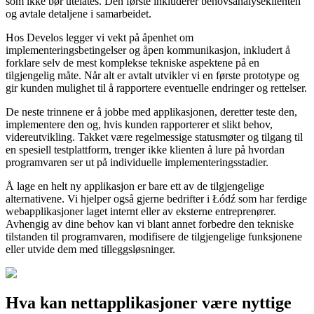
som ikke bør utelates. Den første inkluderer behovsanalyseklienten
og avtale detaljene i samarbeidet.
Hos Develos legger vi vekt på åpenhet om
implementeringsbetingelser og åpen kommunikasjon, inkludert å
forklare selv de mest komplekse tekniske aspektene på en
tilgjengelig måte. Når alt er avtalt utvikler vi en første prototype og
gir kunden mulighet til å rapportere eventuelle endringer og rettelser.
De neste trinnene er å jobbe med applikasjonen, deretter teste den,
implementere den og, hvis kunden rapporterer et slikt behov,
videreutvikling. Takket være regelmessige statusmøter og tilgang til
en spesiell testplattform, trenger ikke klienten å lure på hvordan
programvaren ser ut på individuelle implementeringsstadier.
Å lage en helt ny applikasjon er bare ett av de tilgjengelige
alternativene. Vi hjelper også gjerne bedrifter i Łódź som har ferdige
webapplikasjoner laget internt eller av eksterne entreprenører.
Avhengig av dine behov kan vi blant annet forbedre den tekniske
tilstanden til programvaren, modifisere de tilgjengelige funksjonene
eller utvide dem med tilleggsløsninger.
Hva kan nettapplikasjoner være nyttige