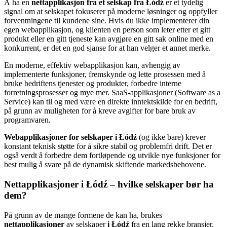
Å ha en
nettapplikasjon fra et selskap fra Łódź
er et tydelig
signal om at selskapet fokuserer på moderne løsninger og oppfyller
forventningene til kundene sine. Hvis du ikke implementerer din
egen webapplikasjon, og klienten en person som leter etter et gitt
produkt eller en gitt tjeneste kan avgjøre en gitt sak online med en
konkurrent, er det en god sjanse for at han velger et annet merke.
En moderne, effektiv webapplikasjon kan, avhengig av
implementerte funksjoner, fremskynde og lette prosessen med å
bruke bedriftens tjenester og produkter, forbedre interne
forretningsprosesser og mye mer. SaaS-applikasjoner (Software as a
Service) kan til og med være en direkte inntektskilde for en bedrift,
på grunn av muligheten for å kreve avgifter for bare bruk av
programvaren.
Webapplikasjoner for selskaper i Łódź
(og ikke bare) krever
konstant teknisk støtte for å sikre stabil og problemfri drift. Det er
også verdt å forbedre dem fortløpende og utvikle nye funksjoner for
best mulig å svare på de dynamisk skiftende markedsbehovene.
Nettapplikasjoner i Łódź – hvilke selskaper bør ha
dem?
På grunn av de mange formene de kan ha, brukes
nettapplikasjoner
av selskaper
i Łódź
fra en lang rekke bransjer.