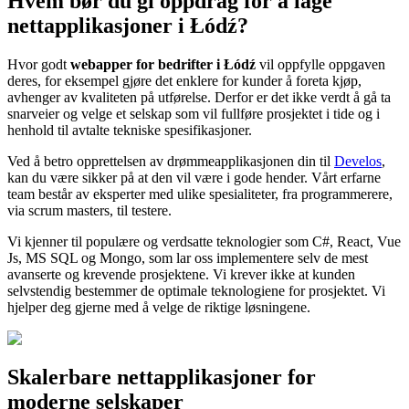
Hvem bør du gi oppdrag for å lage
nettapplikasjoner i Łódź?
Hvor godt
webapper for bedrifter i Łódź
vil oppfylle oppgaven
deres, for eksempel gjøre det enklere for kunder å foreta kjøp,
avhenger av kvaliteten på utførelse. Derfor er det ikke verdt å gå ta
snarveier og velge et selskap som vil fullføre prosjektet i tide og i
henhold til avtalte tekniske spesifikasjoner.
Ved å betro opprettelsen av drømmeapplikasjonen din til
Develos
,
kan du være sikker på at den vil være i gode hender. Vårt erfarne
team består av eksperter med ulike spesialiteter, fra programmerere,
via scrum masters, til testere.
Vi kjenner til populære og verdsatte teknologier som C#, React, Vue
Js, MS SQL og Mongo, som lar oss implementere selv de mest
avanserte og krevende prosjektene. Vi krever ikke at kunden
selvstendig bestemmer de optimale teknologiene for prosjektet. Vi
hjelper deg gjerne med å velge de riktige løsningene.
Skalerbare nettapplikasjoner for
moderne selskaper