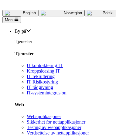
English
Norwegian
Polski
Menu
By på
Tjenester
Tjenester
Utkontraktering IT
Kroppsleasing IT
IT-rekruttering
IT Risikostyring
IT-rådgivning
IT-systemintegrasjon
Web
Webapplikasjoner
Sikkerhet for nettapplikasjoner
Testing av webapplikasjoner
Verdsettelse av nettapplikasjoner