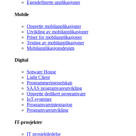
Egendefinerte applikasjoner
Mobile
Opprette mobilapplikasjoner
Utvikling av mobilapplikasjoner
Priser for mobilapplikasjoner
Testing av mobilapplikasjoner
Mobilapplikasjonsdesign
Digital
Sotware House
Light Client
Programmeringsselskap
SAAS programvareutvikling
Opprette dedikert programvare
IoT-systemer
Programvareintegrasjon
Programvareutvikling
IT-prosjekter
IT prosjektledelse