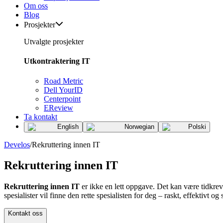
Om oss
Blog
Prosjekter
Utvalgte prosjekter
Utkontraktering IT
Road Metric
Dell YourID
Centerpoint
EReview
Ta kontakt
English
Norwegian
Polski
Develos
/
Rekruttering innen IT
Rekruttering innen IT
Rekruttering innen IT
er ikke en lett oppgave. Det kan være tidkreve
spesialister vil finne den rette spesialisten for deg – raskt, effektivt og st
Kontakt oss