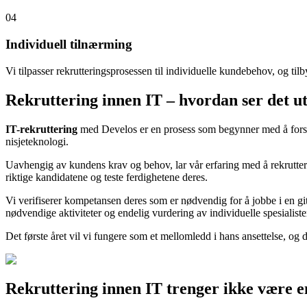
04
Individuell tilnærming
Vi tilpasser rekrutteringsprosessen til individuelle kundebehov, og til
Rekruttering innen IT – hvordan ser det ut 
IT-rekruttering
med Develos er en prosess som begynner med å forstå b
nisjeteknologi.
Uavhengig av kundens krav og behov, lar vår erfaring med å rekruttere an
riktige kandidatene og teste ferdighetene deres.
Vi verifiserer kompetansen deres som er nødvendig for å jobbe i en gitt
nødvendige aktiviteter og endelig vurdering av individuelle spesialiste
Det første året vil vi fungere som et mellomledd i hans ansettelse, og d
Rekruttering innen IT
trenger ikke være en