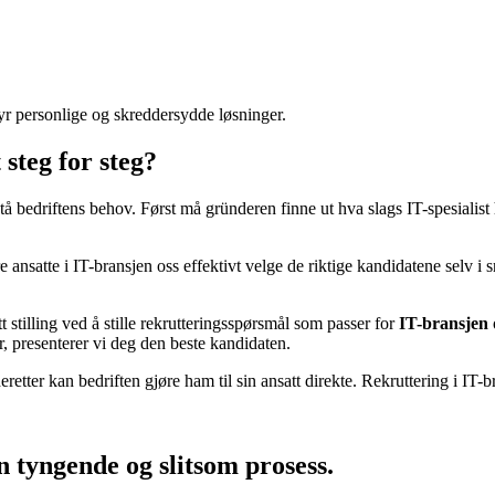
byr personlige og skreddersydde løsninger.
steg for steg?
edriftens behov. Først må gründeren finne ut hva slags IT-spesialist ha
satte i IT-bransjen oss effektivt velge de riktige kandidatene selv i sne
 stilling ved å stille rekrutteringsspørsmål som passer for
IT-bransjen
r, presenterer vi deg den beste kandidaten.
eretter kan bedriften gjøre ham til sin ansatt direkte. Rekruttering i IT-b
 tyngende og slitsom prosess.