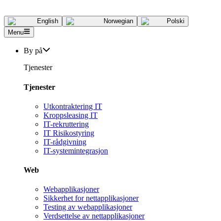
English
Norwegian
Polski
Menu
By på
Tjenester
Tjenester
Utkontraktering IT
Kroppsleasing IT
IT-rekruttering
IT Risikostyring
IT-rådgivning
IT-systemintegrasjon
Web
Webapplikasjoner
Sikkerhet for nettapplikasjoner
Testing av webapplikasjoner
Verdsettelse av nettapplikasjoner