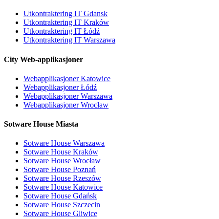
Utkontraktering IT Gdansk
Utkontraktering IT Kraków
Utkontraktering IT Łódź
Utkontraktering IT Warszawa
City Web-applikasjoner
Webapplikasjoner Katowice
Webapplikasjoner Łódź
Webapplikasjoner Warszawa
Webapplikasjoner Wrocław
Sotware House Miasta
Sotware House Warszawa
Sotware House Kraków
Sotware House Wrocław
Sotware House Poznań
Sotware House Rzeszów
Sotware House Katowice
Sotware House Gdańsk
Sotware House Szczecin
Sotware House Gliwice