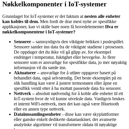
Nøkkelkomponenter i IoT-systemer
Grunnlaget for IoT-systemer er det faktum at
nesten alle enheter
kan kobles til dem.
Men fordi de drar mest nytte av spesifikke
applikasjoner, kan vi skille bare noen få hovedelementer
Hva er
nøkkelkomponentene i IoT-systemer?
Sensorer –
sannsynligvis den viktigste brikken i puslespillet.
Sensorer samler inn data fra de viktigste stadiene i prosessen.
De oppdager det du ikke vil gå glipp av, for eksempel
endringer i temperatur, fuktighet eller bevegelse. Jo flere
sensorer som er ansvarlige for spesifikke data, jo mer nøyaktig
informasjon vil du samle inn.
Aktuatorer –
ansvarlige for å utføre oppgaver basert på
behandlet data, også selvstendig. Det beste eksemplet på en
slik handling kan være å justere termostaten eller åpne en
spesifikk ventil etter å ha mottatt passende data fra sensorer.
Nettverk –
absolutt nødvendig for å koble alle enheter til ett
IoT-system hvor de vil kunne utveksle data. Vanligvis brukes
et internt WiFi-nettverk, men det kan også være Bluetooth
eller en annen type nettverk.
Datainnsamlingsenheter -
disse kan være skyplattformer
eller ganske enkelt dedikerte datamaskiner, der avanserte
analytiske algoritmer vil transformere rådata til nøyaktige