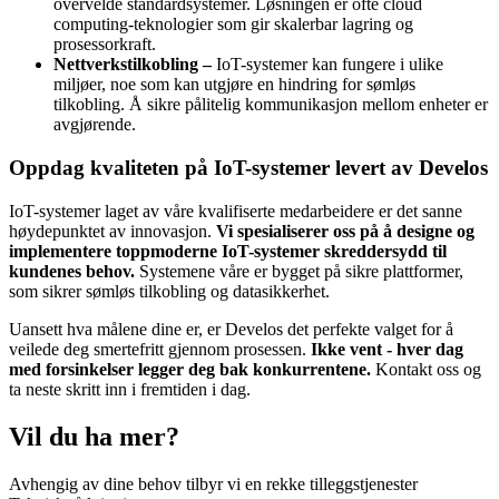
overvelde standardsystemer. Løsningen er ofte cloud
computing-teknologier som gir skalerbar lagring og
prosessorkraft.
Nettverkstilkobling –
IoT-systemer kan fungere i ulike
miljøer, noe som kan utgjøre en hindring for sømløs
tilkobling. Å sikre pålitelig kommunikasjon mellom enheter er
avgjørende.
Oppdag kvaliteten på IoT-systemer levert av Develos
IoT-systemer laget av våre kvalifiserte medarbeidere er det sanne
høydepunktet av innovasjon.
Vi spesialiserer oss på å designe og
implementere toppmoderne IoT-systemer skreddersydd til
kundenes behov.
Systemene våre er bygget på sikre plattformer,
som sikrer sømløs tilkobling og datasikkerhet.
Uansett hva målene dine er, er Develos det perfekte valget for å
veilede deg smertefritt gjennom prosessen.
Ikke vent - hver dag
med forsinkelser legger deg bak konkurrentene.
Kontakt oss og
ta neste skritt inn i fremtiden i dag.
Vil du ha mer?
Avhengig av dine behov tilbyr vi en rekke tilleggstjenester