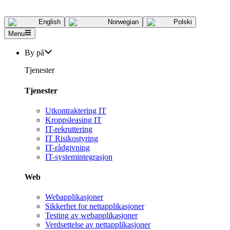
English
Norwegian
Polski
Menu
By på
Tjenester
Tjenester
Utkontraktering IT
Kroppsleasing IT
IT-rekruttering
IT Risikostyring
IT-rådgivning
IT-systemintegrasjon
Web
Webapplikasjoner
Sikkerhet for nettapplikasjoner
Testing av webapplikasjoner
Verdsettelse av nettapplikasjoner