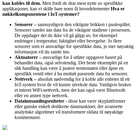
kan kobles til dem.
Men fordi de drar mest nytte av spesifikke
applikasjoner, kan vi skille bare noen få hovedelementer
Hva er
nøkkelkomponentene i IoT-systemer?
Sensorer –
sannsynligvis den viktigste brikken i puslespillet.
Sensorer samler inn data fra de viktigste stadiene i prosessen.
De oppdager det du ikke vil gå glipp av, for eksempel
endringer i temperatur, fuktighet eller bevegelse. Jo flere
sensorer som er ansvarlige for spesifikke data, jo mer nøyaktig
informasjon vil du samle inn.
Aktuatorer –
ansvarlige for å utføre oppgaver basert på
behandlet data, også selvstendig. Det beste eksemplet på en
slik handling kan være å justere termostaten eller åpne en
spesifikk ventil etter å ha mottatt passende data fra sensorer.
Nettverk –
absolutt nødvendig for å koble alle enheter til ett
IoT-system hvor de vil kunne utveksle data. Vanligvis brukes
et internt WiFi-nettverk, men det kan også være Bluetooth
eller en annen type nettverk.
Datainnsamlingsenheter -
disse kan være skyplattformer
eller ganske enkelt dedikerte datamaskiner, der avanserte
analytiske algoritmer vil transformere rådata til nøyaktige
kommentarer.