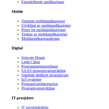
Egendefinerte applikasjoner
Mobile
Opprette mobilapplikasjoner
Utvikling av mobilapplikasjoner
Priser for mobilapplikasjoner
Testing av mobilapplikasjoner
Mobilapplikasjonsdesign
Digital
Sotware House
Light Client
Programmeringsselskap
SAAS programvareutvikling
Opprette dedikert programvare
IoT-systemer
Programvareintegrasjon
Programvareutvikling
IT-prosjekter
IT prosjektledelse