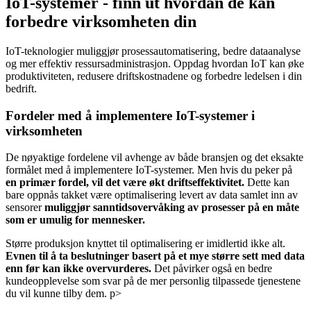
IoT-systemer - finn ut hvordan de kan
forbedre virksomheten din
IoT-teknologier muliggjør prosessautomatisering, bedre dataanalyse
og mer effektiv ressursadministrasjon. Oppdag hvordan IoT kan øke
produktiviteten, redusere driftskostnadene og forbedre ledelsen i din
bedrift.
Fordeler med å implementere IoT-systemer i
virksomheten
De nøyaktige fordelene vil avhenge av både bransjen og det eksakte
formålet med å implementere IoT-systemer. Men hvis du peker på
en primær fordel, vil det være økt driftseffektivitet.
Dette kan
bare oppnås takket være optimalisering levert av data samlet inn av
sensorer
muliggjør sanntidsovervåking av prosesser på en måte
som er umulig for mennesker.
Større produksjon knyttet til optimalisering er imidlertid ikke alt.
Evnen til å ta beslutninger basert på et mye større sett med data
enn før kan ikke overvurderes.
Det påvirker også en bedre
kundeopplevelse som svar på de mer personlig tilpassede tjenestene
du vil kunne tilby dem. p>