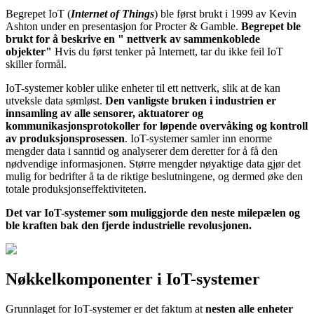
Begrepet IoT (
Internet of Things
) ble først brukt i 1999 av Kevin
Ashton under en presentasjon for Procter & Gamble.
Begrepet ble
brukt for å beskrive en " nettverk av sammenkoblede
objekter"
Hvis du først tenker på Internett, tar du ikke feil IoT
skiller formål.
IoT-systemer kobler ulike enheter til ett nettverk, slik at de kan
utveksle data sømløst.
Den vanligste bruken i industrien er
innsamling av alle sensorer, aktuatorer og
kommunikasjonsprotokoller for løpende overvåking og kontroll
av produksjonsprosessen
. IoT-systemer samler inn enorme
mengder data i sanntid og analyserer dem deretter for å få den
nødvendige informasjonen. Større mengder nøyaktige data gjør det
mulig for bedrifter å ta de riktige beslutningene, og dermed øke den
totale produksjonseffektiviteten.
Det var IoT-systemer som muliggjorde den neste milepælen og
ble kraften bak den fjerde industrielle revolusjonen.
Nøkkelkomponenter i IoT-systemer
Grunnlaget for IoT-systemer er det faktum at
nesten alle enheter