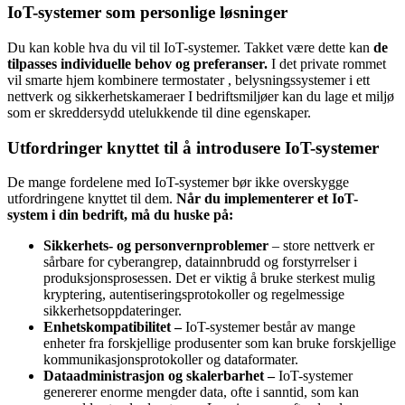
IoT-systemer som personlige løsninger
Du kan koble hva du vil til IoT-systemer. Takket være dette kan
de
tilpasses individuelle behov og preferanser.
I det private rommet
vil smarte hjem kombinere termostater , belysningssystemer i ett
nettverk og sikkerhetskameraer I bedriftsmiljøer kan du lage et miljø
som er skreddersydd utelukkende til dine egenskaper.
Utfordringer knyttet til å introdusere IoT-systemer
De mange fordelene med IoT-systemer bør ikke overskygge
utfordringene knyttet til dem.
Når du implementerer et IoT-
system i din bedrift, må du huske på:
Sikkerhets- og personvernproblemer
– store nettverk er
sårbare for cyberangrep, datainnbrudd og forstyrrelser i
produksjonsprosessen. Det er viktig å bruke sterkest mulig
kryptering, autentiseringsprotokoller og regelmessige
sikkerhetsoppdateringer.
Enhetskompatibilitet –
IoT-systemer består av mange
enheter fra forskjellige produsenter som kan bruke forskjellige
kommunikasjonsprotokoller og dataformater.
Dataadministrasjon og skalerbarhet –
IoT-systemer
genererer enorme mengder data, ofte i sanntid, som kan